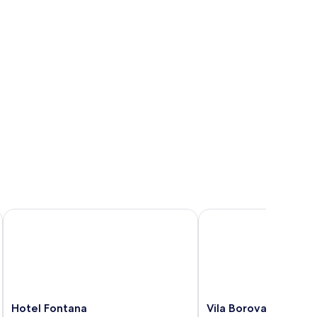
ew)
Hotel Fontana
Vila Borova Wellness &
Hotel
Vila
Hotel Fontana
Vila Borova Wellnes