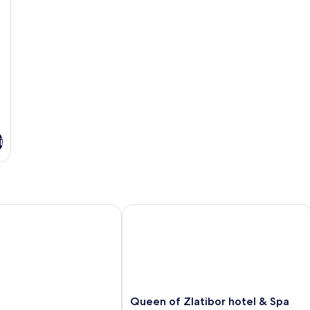
Vi
i
Queen of Zlatibor hotel & Spa
Queen
Queen of Zlatibor hotel & Spa