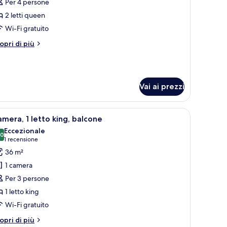
er
Per 4 persone
amera,
2 letti queen
Wi-Fi gratuito
tti
tri
opri di più
ueen,
ttagli
alcone
r
mera,
Vai ai prezzi
tti
een,
lcone
no, tavolino, televisore e un balcone con vista.
pri
Camera d'albergo con un letto grande, una scr
5
mera, 1 letto king, balcone
utte
Eccezionale
,0
10,0 su 10
(1
1 recensione
oto
recensione)
36 m²
er
1 camera
amera,
Per 3 persone
1 letto king
etto
Wi-Fi gratuito
ing,
alcone
tri
opri di più