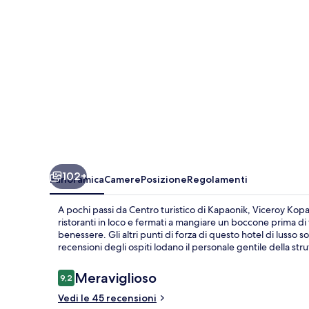
102+
Panoramica
Camere
Posizione
Regolamenti
A pochi passi da Centro turistico di Kapaonik, Viceroy Kopao
ristoranti in loco e fermati a mangiare un boccone prima di 
benessere. Gli altri punti di forza di questo hotel di lusso 
recensioni degli ospiti lodano il personale gentile della stru
Recensioni
Meraviglioso
9,2
9,2 su 10
Vedi le 45 recensioni