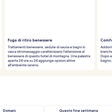
Fuga di ritiro benessere
Comfo
Trattamenti benessere, sedute di sauna e bagni in
Addorme
vasca idromassaggio caratterizzano l'attenzione al
bianche
benessere di questo hotel di montagna. Una palestra
Dopo av
aperta 24 ore su 24 aggiunge opzioni attive
bagno, 
all'ambiente sereno.
 8
sponibilità per domani, ago 8 - ago 9
Verifica la disponibilità per questo fi
Domani
Questo fine settimana