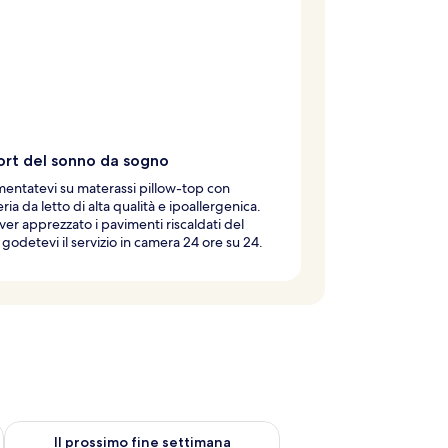
rt del sonno da sogno
ntatevi su materassi pillow-top con
ria da letto di alta qualità e ipoallergenica.
er apprezzato i pavimenti riscaldati del
godetevi il servizio in camera 24 ore su 24.
ne settimana, ago 7 - ago 9
Verifica la disponibilità per il prossimo fine settimana, ago 14 
Il prossimo fine settimana