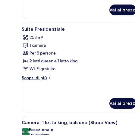
Suite
(KARAMAN)
Vai ai prezz
Apri
Un'ampia zona giorno con soffi
6
Suite Presidenziale
tutte
253 m²
le
1 camera
foto
per
Per 5 persone
Suite
2 letti queen e 1 letto king
Presidenziale
Wi-Fi gratuito
Altri
Scopri di più
dettagli
per
Suite
Presidenziale
Vai ai prezz
Apri
Una camera d'albergo con un gra
5
Camera, 1 letto king, balcone (Slope View)
tutte
Eccezionale
le
10,0
10,0 su 10
1 recensione