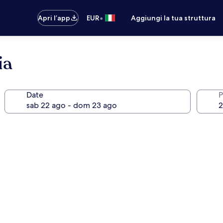
•
Apri l’app
EUR
Aggiungi la tua struttura
ia
Date
P