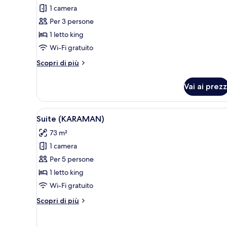
per
1 camera
Camera,
Per 3 persone
1
1 letto king
letto
Wi-Fi gratuito
king
Altri
Scopri di più
dettagli
per
Vai ai prezz
Camera,
1
letto
Apri
Biancheria da letto di alta qual
5
king
Suite (KARAMAN)
tutte
73 m²
le
1 camera
foto
per
Per 5 persone
Suite
1 letto king
(KARAMAN)
Wi-Fi gratuito
Altri
Scopri di più
dettagli
per