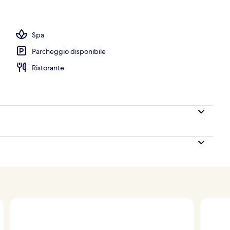
a, piscina all'aperto, ombrelloni da piscina, lettini
Spa
Parcheggio disponibile
Ristorante