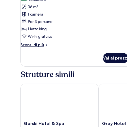
(1
foto
recensione)
36 m²
per
1 camera
Camera,
Per 3 persone
1
1 letto king
letto
Wi-Fi gratuito
king,
balcone
Altri
Scopri di più
(Slope
dettagli
per
View)
Vai ai prezz
Camera,
1
letto
Strutture simili
king,
balcone
(Slope
Gorski Hotel & Spa
Grey Hotel
View)
Gorski
Grey
Gorski Hotel & Spa
Grey Hotel