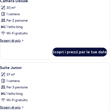
Camera Deluxe
tutte
30 m²
le
1 camera
foto
per
Per 2 persone
Camera
1 letto king
Deluxe
Wi-Fi gratuito
Altri
Scopri di più
dettagli
per
Scopri i prezzi per le tue date
Camera
Deluxe
Apri
Una camera da letto con un letto a ba
6
Suite Junior
tutte
37 m²
le
1 camera
foto
per
Per 3 persone
Suite
1 letto king
Junior
Wi-Fi gratuito
Altri
Scopri di più