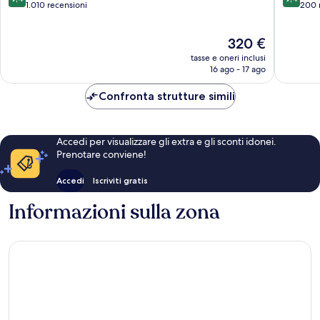
su
su
Azteca
1.010 recensioni
Centro
200 
10,
10,
Eccezionale,
Eccezion
Il
320 €
1.010
200
prezzo
recensioni
recensio
tasse e oneri inclusi
attuale
16 ago - 17 ago
è
320 €
Confronta strutture simili
Accedi per visualizzare gli extra e gli sconti idonei.
Prenotare conviene!
Accedi
Iscriviti gratis
Informazioni sulla zona