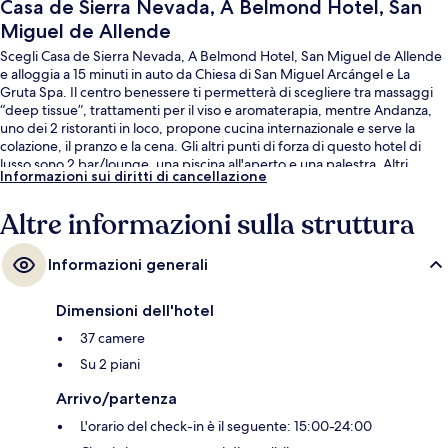
Casa de Sierra Nevada, A Belmond Hotel, San
Miguel de Allende
Scegli Casa de Sierra Nevada, A Belmond Hotel, San Miguel de Allende
e alloggia a 15 minuti in auto da Chiesa di San Miguel Arcángel e La
Gruta Spa. Il centro benessere ti permetterà di scegliere tra massaggi
“deep tissue”, trattamenti per il viso e aromaterapia, mentre Andanza,
uno dei 2 ristoranti in loco, propone cucina internazionale e serve la
colazione, il pranzo e la cena. Gli altri punti di forza di questo hotel di
lusso sono 2 bar/lounge, una piscina all'aperto e una palestra. Altri
Informazioni sui diritti di cancellazione
viaggiatori apprezzano il personale gentile della struttura.
Altre informazioni sulla struttura
Informazioni generali
Dimensioni dell'hotel
37 camere
Su 2 piani
Arrivo/partenza
L'orario del check-in è il seguente: 15:00-24:00