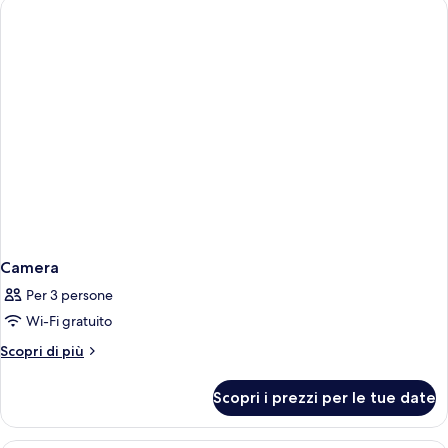
Camera
Per 3 persone
Wi-Fi gratuito
Altri
Scopri di più
dettagli
per
Scopri i prezzi per le tue date
Camera
Un edificio storico con una facciata ro