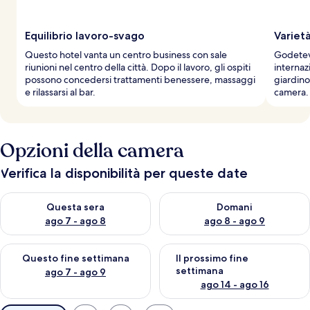
a
g
g
Equilibrio lavoro-svago
Varietà
i
Questo hotel vanta un centro business con sale
Godetevi
a
riunioni nel centro della città. Dopo il lavoro, gli ospiti
internaz
t
possono concedersi trattamenti benessere, massaggi
giardino
o
e rilassarsi al bar.
camera.
r
i
Opzioni della camera
Verifica la disponibilità per queste date
Verifica la disponibilità per questa sera, ago 7 - ago 8
Verifica la disponibilità per d
Questa sera
Domani
ago 7 - ago 8
ago 8 - ago 9
Verifica la disponibilità per questo fine settimana, ago 7 - ago
Verifica la disponibilità per il
Questo fine settimana
Il prossimo fine
settimana
ago 7 - ago 9
ago 14 - ago 16