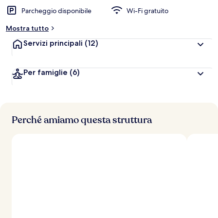
l
Parcheggio disponibile
Wi-Fi gratuito
u
t
Mostra tutto
a
z
Servizi principali
(12)
i
o
n
Per famiglie
(6)
i
p
i
ù
Perché amiamo questa struttura
a
l
t
e
d
e
i
v
i