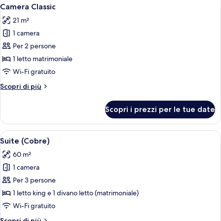
Apri
3
Camera Classic
tutte
21 m²
le
1 camera
foto
per
Per 2 persone
Camera
1 letto matrimoniale
Classic
Wi-Fi gratuito
Altri
Scopri di più
dettagli
per
Scopri i prezzi per le tue date
Camera
Classic
Apri
Un accogliente soggiorno con camino, 
5
Suite (Cobre)
tutte
60 m²
le
1 camera
foto
per
Per 3 persone
Suite
1 letto king e 1 divano letto (matrimoniale)
(Cobre)
Wi-Fi gratuito
Altri
Scopri di più