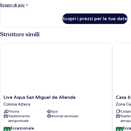
(Mizquitl)
Altri
Scopri di più
dettagli
per
Scopri i prezzi per le tue date
Suite
(Mizquitl)
Strutture simili
Live Aqua San Miguel de Allende
Casa 63 
Live
Casa
Live Aqua San Miguel de Allende
Casa 6
Aqua
63
Colonia Azteca
Zona Ce
San
Hotel
Piscina
Spa
Colazi
Miguel
Boutiqu
Trasferimento
Animali ammessi
Trasfe
de
&
aeroportuale
aeropo
Allende
Spa
9.4
9.4
Colonia
Eccezionale
Zona
Ecc
9,4
9,4