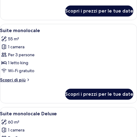
dettagli
per
Scopri i prezzi per le tue date
Suite
Junior
Apri
Una camera da letto con un letto grand
5
Suite monolocale
tutte
55 m²
le
1 camera
foto
per
Per 3 persone
Suite
1 letto king
monolocale
Wi-Fi gratuito
Altri
Scopri di più
dettagli
per
Scopri i prezzi per le tue date
Suite
monolocale
Apri
Una camera da letto con un letto grand
6
Suite monolocale Deluxe
tutte
60 m²
le
1 camera
foto