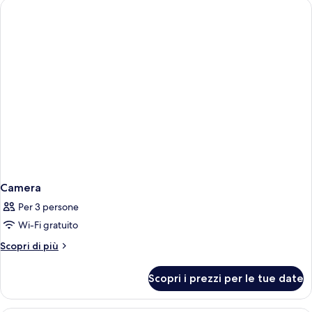
Camera
Per 3 persone
Wi-Fi gratuito
Altri
Scopri di più
dettagli
per
Scopri i prezzi per le tue date
Camera