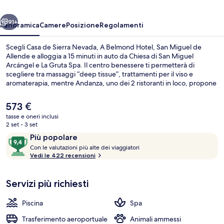
A
ietro
Avanti
Belmond
91+
Panoramica
Camere
Posizione
Regolamenti
Hotel,
Scegli Casa de Sierra Nevada, A Belmond Hotel, San Miguel de
San
Allende e alloggia a 15 minuti in auto da Chiesa di San Miguel
Arcángel e La Gruta Spa. Il centro benessere ti permetterà di
Miguel
scegliere tra massaggi “deep tissue”, trattamenti per il viso e
de
aromaterapia, mentre Andanza, uno dei 2 ristoranti in loco, propone
cucina internazionale e serve la colazione, il pranzo e la cena. Gli altri
Allende
punti di forza di questo hotel di lusso sono 2 bar/lounge, una piscina
Il
573 €
all'aperto e una palestra. Altri viaggiatori apprezzano il personale
prezzo
tasse e oneri inclusi
gentile della struttura.
attuale
2 set - 3 set
2 ristoranti; aperti a colazione, a pran
è
Recensioni
9,4
Più popolare
573 €
C
su
Con le valutazioni più alte dei viaggiatori
o
Vedi le 422 recensioni
10,
n
Più
popolare
Servizi più richiesti
l
e
Piscina
Spa
v
a
Trasferimento aeroportuale
Animali ammessi