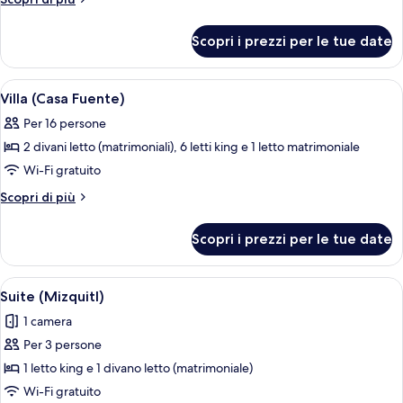
dettagli
per
Scopri i prezzi per le tue date
Suite
(Cobre)
Apri
Una camera da letto con un letto grand
7
Villa (Casa Fuente)
tutte
Per 16 persone
le
2 divani letto (matrimoniali), 6 letti king e 1 letto matrimoniale
foto
per
Wi-Fi gratuito
Villa
Altri
Scopri di più
(Casa
dettagli
per
Fuente)
Scopri i prezzi per le tue date
Villa
(Casa
Fuente)
Apri
Una camera da letto con un letto grand
5
Suite (Mizquitl)
tutte
1 camera
le
Per 3 persone
foto
per
1 letto king e 1 divano letto (matrimoniale)
Suite
Wi-Fi gratuito