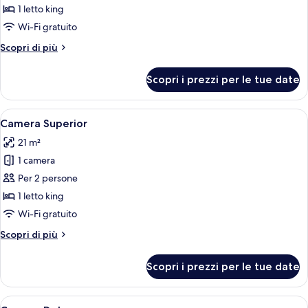
Suite
1 letto king
Deluxe,
Wi-Fi gratuito
1
Altri
Scopri di più
camera
dettagli
da
per
Scopri i prezzi per le tue date
Suite
letto
Deluxe,
1
Apri
Camera da letto con un letto grande, 
7
camera
Camera Superior
tutte
da
21 m²
letto
le
1 camera
foto
per
Per 2 persone
Camera
1 letto king
Superior
Wi-Fi gratuito
Altri
Scopri di più
dettagli
per
Scopri i prezzi per le tue date
Camera
Superior
Apri
Una camera da letto con un letto, una
7