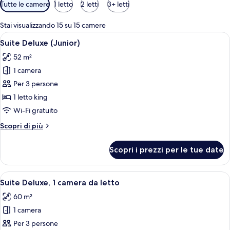
Filtri
Tutte le camere
1 letto
2 letti
3+ letti
disponibili
per
Stai visualizzando 15 su 15 camere
le
Apri
Una camera da letto con un letto grand
7
Suite Deluxe (Junior)
camere
tutte
52 m²
le
1 camera
foto
per
Per 3 persone
Suite
1 letto king
Deluxe
Wi-Fi gratuito
(Junior)
Altri
Scopri di più
dettagli
per
Scopri i prezzi per le tue date
Suite
Deluxe
(Junior)
Apri
Una camera da letto con un letto gran
7
Suite Deluxe, 1 camera da letto
tutte
60 m²
le
1 camera
foto
per
Per 3 persone