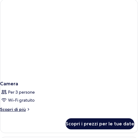
Camera
Per 3 persone
Wi-Fi gratuito
Altri
Scopri di più
dettagli
per
Scopri i prezzi per le tue date
Camera