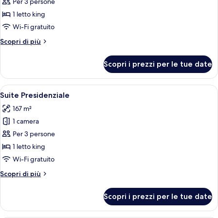
per
Per 3 persone
Suite
1 letto king
monolocale
Wi-Fi gratuito
Deluxe
Altri
Scopri di più
dettagli
per
Scopri i prezzi per le tue date
Suite
monolocale
Deluxe
Apri
Una camera da letto con un letto gran
6
Suite Presidenziale
tutte
167 m²
le
1 camera
foto
per
Per 3 persone
Suite
1 letto king
Presidenziale
Wi-Fi gratuito
Altri
Scopri di più
dettagli
per
Scopri i prezzi per le tue date
Suite
Presidenziale