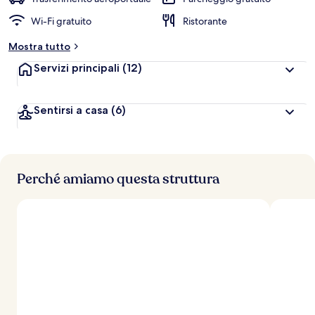
l
Wi-Fi gratuito
Ristorante
u
t
Mostra tutto
a
z
Servizi principali
(12)
i
o
n
Sentirsi a casa
(6)
i
p
i
ù
Perché amiamo questa struttura
a
l
t
e
d
e
i
v
i