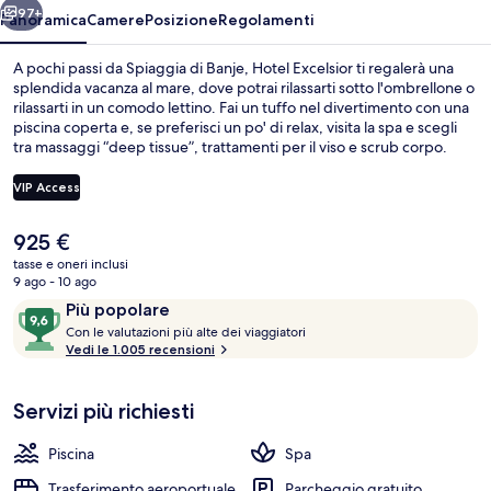
97+
Panoramica
Camere
Posizione
Regolamenti
A pochi passi da Spiaggia di Banje, Hotel Excelsior ti regalerà una
splendida vacanza al mare, dove potrai rilassarti sotto l'ombrellone o
rilassarti in un comodo lettino. Fai un tuffo nel divertimento con una
piscina coperta e, se preferisci un po' di relax, visita la spa e scegli
tra massaggi “deep tissue”, trattamenti per il viso e scrub corpo.
Salin, uno dei 3 ristoranti, vanta un'ottima vista sul mare e serve la
colazione. Gli altri punti di forza di questo hotel di lusso includono 2
VIP Access
bar/lounge, una palestra e una sauna. Gli ospiti apprezzano molto il
personale gentile e la posizione invidiabile.
Il
925 €
2 bar/lounge
prezzo
tasse e oneri inclusi
attuale
9 ago - 10 ago
è
Recensioni
9,6
Più popolare
925 €
C
su
Con le valutazioni più alte dei viaggiatori
o
Vedi le 1.005 recensioni
10,
n
Più
popolare
Servizi più richiesti
l
e
Piscina
Spa
v
a
Trasferimento aeroportuale
Parcheggio gratuito