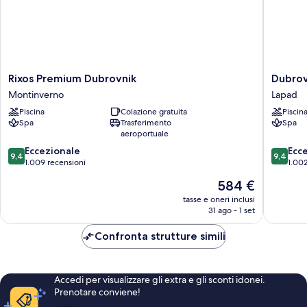
Rixos
Dubrovn
Rixos Premium Dubrovnik
Dubrov
Premium
Palace
Montinverno
Lapad
Dubrovnik
Lapad
Piscina
Colazione gratuita
Piscin
Montinverno
Spa
Trasferimento
Spa
aeroportuale
9.4
9.4
Eccezionale
Ecc
9,4
9,4
su
su
1.009 recensioni
1.002
10,
10,
Il
584 €
Eccezionale,
Eccezion
prezzo
1.009
1.002
tasse e oneri inclusi
attuale
31 ago - 1 set
recensioni
recensio
è
584 €
Confronta strutture simili
Accedi per visualizzare gli extra e gli sconti idonei.
Prenotare conviene!