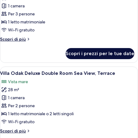
Balcony
per
1 camera
Villa
Per 3 persone
Odak
1 letto matrimoniale
Suite
Wi-Fi gratuito
Sea
Altri
Scopri di più
View,
dettagli
French
per
Scopri i prezzi per le tue date
Balcony
Villa
Odak
Suite
Apri
Una moderna camera d'albergo con un a
6
Sea
Villa Odak Deluxe Double Room Sea View, Terrace
tutte
View,
Vista mare
French
le
Balcony
28 m²
foto
per
1 camera
Villa
Per 2 persone
Odak
1 letto matrimoniale o 2 letti singoli
Deluxe
Wi-Fi gratuito
Double
Altri
Scopri di più
Room
dettagli