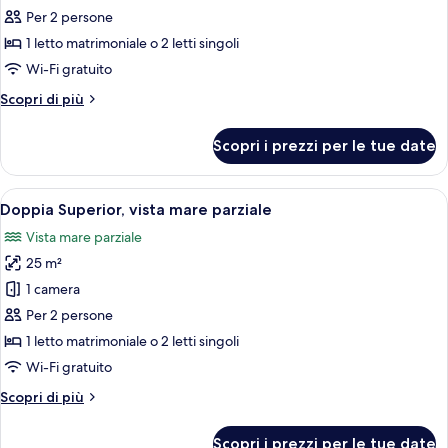
per
Per 2 persone
Doppia
1 letto matrimoniale o 2 letti singoli
Classic
Wi-Fi gratuito
Altri
Scopri di più
dettagli
per
Scopri i prezzi per le tue date
Doppia
Classic
Apri
Minibar, una cassaforte in camera, una
4
Doppia Superior, vista mare parziale
tutte
Vista mare parziale
le
25 m²
foto
per
1 camera
Doppia
Per 2 persone
Superior,
1 letto matrimoniale o 2 letti singoli
vista
Wi-Fi gratuito
mare
Altri
Scopri di più
parziale
dettagli
per
Scopri i prezzi per le tue date