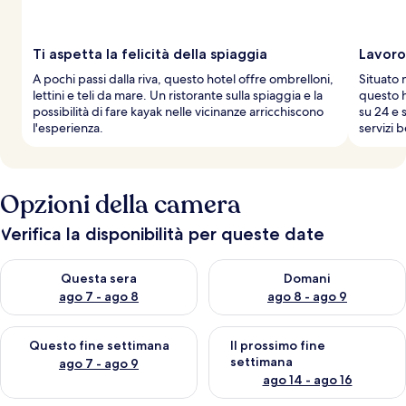
a
g
g
Ti aspetta la felicità della spiaggia
Lavoro 
i
A pochi passi dalla riva, questo hotel offre ombrelloni,
Situato 
a
lettini e teli da mare. Un ristorante sulla spiaggia e la
questo h
t
possibilità di fare kayak nelle vicinanze arricchiscono
su 24 e 
o
l'esperienza.
servizi 
r
i
Opzioni della camera
Verifica la disponibilità per queste date
Verifica la disponibilità per questa sera, ago 7 - ago 8
Verifica la disponibilità per d
Questa sera
Domani
ago 7 - ago 8
ago 8 - ago 9
Verifica la disponibilità per questo fine settimana, ago 7 - ago
Verifica la disponibilità per il
Questo fine settimana
Il prossimo fine
settimana
ago 7 - ago 9
ago 14 - ago 16