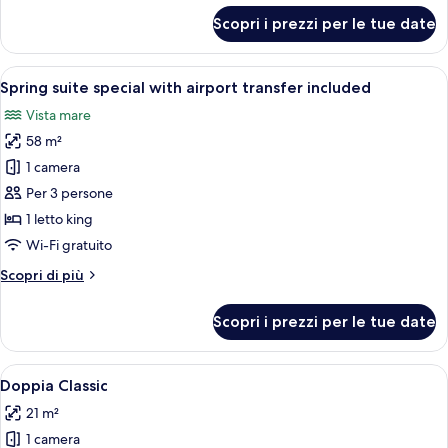
Sea
per
Scopri i prezzi per le tue date
View,
Villa
Odak
Terrace
Deluxe
Apri
Un soggiorno con divano, poltrona, ta
4
Double
Spring suite special with airport transfer included
tutte
Room
Vista mare
Sea
le
View,
58 m²
foto
Terrace
per
1 camera
Spring
Per 3 persone
suite
1 letto king
special
Wi-Fi gratuito
with
Altri
Scopri di più
airport
dettagli
transfer
per
Scopri i prezzi per le tue date
included
Spring
suite
special
Apri
Una camera d'albergo con un letto gr
4
with
Doppia Classic
tutte
airport
21 m²
transfer
le
included
1 camera
foto