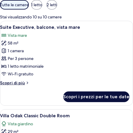
Filtri
Tutte le camere
1 letto
2 letti
disponibili
per
Stai visualizzando 10 su 10 camere
le
Apri
Camera d'albergo con un letto grande, 
6
Suite Executive, balcone, vista mare
camere
tutte
Vista mare
le
58 m²
foto
per
1 camera
Suite
Per 3 persone
Executive,
1 letto matrimoniale
balcone,
Wi-Fi gratuito
vista
Altri
Scopri di più
mare
dettagli
per
Scopri i prezzi per le tue date
Suite
Executive,
balcone,
Apri
Una camera d'hotel con un letto, una sc
4
vista
Villa Odak Classic Double Room
tutte
mare
Vista giardino
le
29 m²
foto