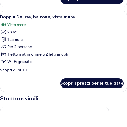
Doppia
Superior,
vista
Apri
Una camera d'albergo con un letto gr
5
mare
Doppia Deluxe, balcone, vista mare
tutte
parziale
Vista mare
le
28 m²
foto
per
1 camera
Doppia
Per 2 persone
Deluxe,
1 letto matrimoniale o 2 letti singoli
balcone,
Wi-Fi gratuito
vista
Altri
Scopri di più
mare
dettagli
per
Scopri i prezzi per le tue date
Doppia
Deluxe,
balcone,
Strutture simili
vista
mare
Rixos Premium Dubrovnik
Dubrovni