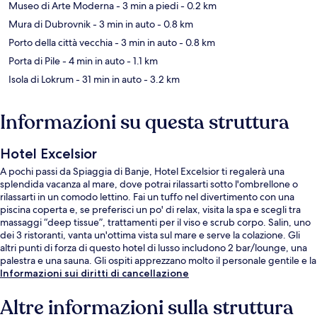
Museo di Arte Moderna
- 3 min a piedi
- 0.2 km
Mura di Dubrovnik
- 3 min in auto
- 0.8 km
Porto della città vecchia
- 3 min in auto
- 0.8 km
Porta di Pile
- 4 min in auto
- 1.1 km
Isola di Lokrum
- 31 min in auto
- 3.2 km
Informazioni su questa struttura
Hotel Excelsior
A pochi passi da Spiaggia di Banje, Hotel Excelsior ti regalerà una
splendida vacanza al mare, dove potrai rilassarti sotto l'ombrellone o
rilassarti in un comodo lettino. Fai un tuffo nel divertimento con una
piscina coperta e, se preferisci un po' di relax, visita la spa e scegli tra
massaggi “deep tissue”, trattamenti per il viso e scrub corpo. Salin, uno
dei 3 ristoranti, vanta un'ottima vista sul mare e serve la colazione. Gli
altri punti di forza di questo hotel di lusso includono 2 bar/lounge, una
palestra e una sauna. Gli ospiti apprezzano molto il personale gentile e la
posizione invidiabile.
Informazioni sui diritti di cancellazione
Altre informazioni sulla struttura