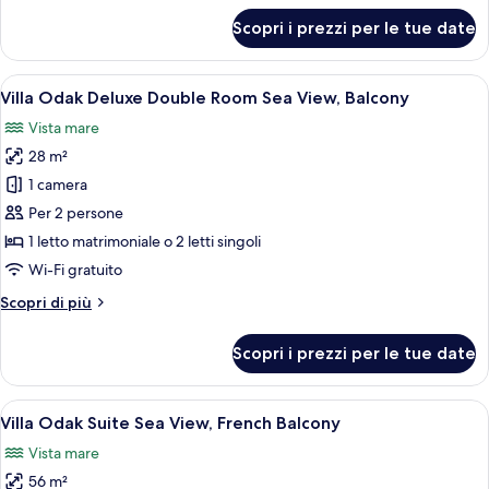
Sea
per
Scopri i prezzi per le tue date
View
Villa
Odak
Superior
Apri
Una camera d'albergo con un letto gran
6
Double
Villa Odak Deluxe Double Room Sea View, Balcony
tutte
Room
Vista mare
Sea
le
View
28 m²
foto
per
1 camera
Villa
Per 2 persone
Odak
1 letto matrimoniale o 2 letti singoli
Deluxe
Wi-Fi gratuito
Double
Altri
Scopri di più
Room
dettagli
Sea
per
Scopri i prezzi per le tue date
View,
Villa
Odak
Balcony
Deluxe
Apri
Una moderna camera d'hotel con una g
6
Double
Villa Odak Suite Sea View, French Balcony
tutte
Room
Vista mare
Sea
le
View,
56 m²
foto