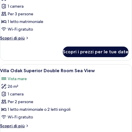
per
1 camera
Villa
Per 3 persone
Odak
1 letto matrimoniale
Classic
Wi-Fi gratuito
Double
Altri
Scopri di più
Room
dettagli
per
Scopri i prezzi per le tue date
Villa
Odak
Classic
Apri
Una camera d'albergo con un letto, una
9
Double
Villa Odak Superior Double Room Sea View
tutte
Room
Vista mare
le
26 m²
foto
per
1 camera
Villa
Per 2 persone
Odak
1 letto matrimoniale o 2 letti singoli
Superior
Wi-Fi gratuito
Double
Altri
Scopri di più
Room
dettagli