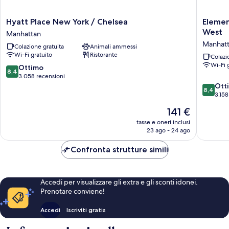
Hyatt
Element
Hyatt Place New York / Chelsea
Elemen
Place
by
West
Manhattan
New
Marriott
Manhat
Colazione gratuita
Animali ammessi
York
New
Wi-Fi gratuito
Ristorante
/
York
Colazi
Wi-Fi 
Chelsea
Times
8.4
Ottimo
8,4
Manhattan
Square
su
3.058 recensioni
West
10,
8.4
Ott
8,4
Manhatt
Ottimo,
su
3.158
3.058
10,
Il
141 €
recensioni
Ottimo,
prezzo
3.158
tasse e oneri inclusi
attuale
23 ago - 24 ago
recensio
è
141 €
Confronta strutture simili
Accedi per visualizzare gli extra e gli sconti idonei.
Prenotare conviene!
Accedi
Iscriviti gratis