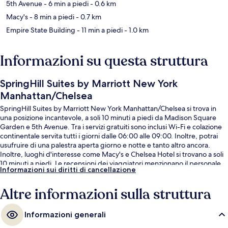
5th Avenue
- 6 min a piedi
- 0.6 km
Macy's
- 8 min a piedi
- 0.7 km
Empire State Building
- 11 min a piedi
- 1.0 km
Informazioni su questa struttura
SpringHill Suites by Marriott New York
Manhattan/Chelsea
SpringHill Suites by Marriott New York Manhattan/Chelsea si trova in
una posizione incantevole, a soli 10 minuti a piedi da Madison Square
Garden e 5th Avenue. Tra i servizi gratuiti sono inclusi Wi-Fi e colazione
continentale servita tutti i giorni dalle 06:00 alle 09:00. Inoltre, potrai
usufruire di una palestra aperta giorno e notte e tanto altro ancora.
Inoltre, luoghi d'interesse come Macy's e Chelsea Hotel si trovano a soli
10 minuti a piedi. Le recensioni dei viaggiatori menzionano il personale
Informazioni sui diritti di cancellazione
gentile e la colazione. Usare i mezzi pubblici è facilissimo: Stazione di 28
St. (7th Av.) si trova a pochi minuti di distanza, mentre Stazione di 28 St.
Altre informazioni sulla struttura
(Broadway) è a 4 min a piedi.
Informazioni generali