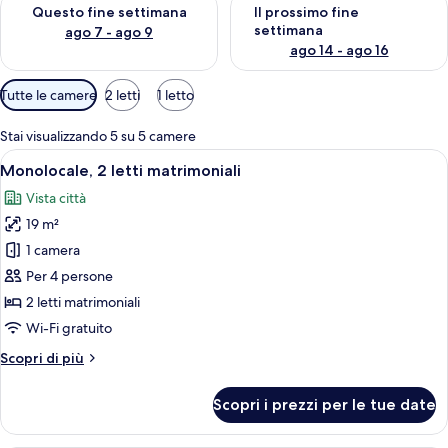
Verifica la disponibilità per questo fine settimana, ago 7 - ago
Verifica la disponibilità per il
Questo fine settimana
Il prossimo fine
settimana
ago 7 - ago 9
ago 14 - ago 16
Filtri
Tutte le camere
2 letti
1 letto
disponibili
per
Stai visualizzando 5 su 5 camere
le
Apri
Una cassaforte in camera, una scrivani
7
Monolocale, 2 letti matrimoniali
camere
tutte
Vista città
le
19 m²
foto
per
1 camera
Monolocale,
Per 4 persone
2
2 letti matrimoniali
letti
Wi-Fi gratuito
matrimoniali
Altri
Scopri di più
dettagli
per
Scopri i prezzi per le tue date
Monolocale,
2
letti