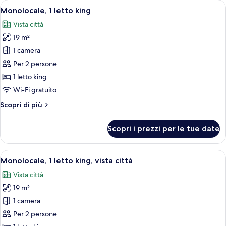
Apri
Una camera d'albergo con un letto, un ta
8
matrimoniali
Monolocale, 1 letto king
tutte
Vista città
le
19 m²
foto
per
1 camera
Monolocale,
Per 2 persone
1
1 letto king
letto
Wi-Fi gratuito
king
Altri
Scopri di più
dettagli
per
Scopri i prezzi per le tue date
Monolocale,
1
letto
Apri
Una camera d'albergo con un letto gran
7
king
Monolocale, 1 letto king, vista città
tutte
Vista città
le
19 m²
foto
per
1 camera
Monolocale,
Per 2 persone
1