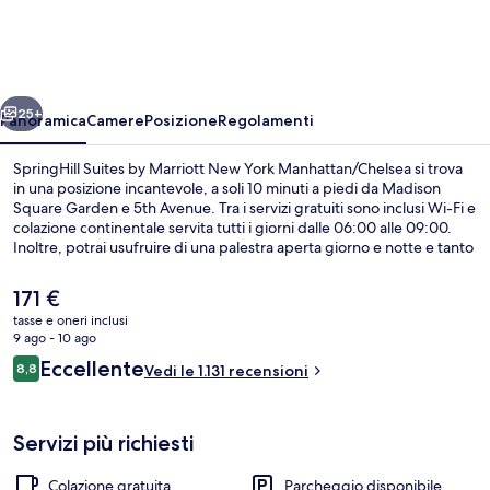
by
Marriott
New
ietro
Avanti
York
25+
Panoramica
Camere
Posizione
Regolamenti
Manhattan/Chelsea
SpringHill Suites by Marriott New York Manhattan/Chelsea si trova
in una posizione incantevole, a soli 10 minuti a piedi da Madison
Square Garden e 5th Avenue. Tra i servizi gratuiti sono inclusi Wi-Fi e
colazione continentale servita tutti i giorni dalle 06:00 alle 09:00.
Inoltre, potrai usufruire di una palestra aperta giorno e notte e tanto
altro ancora. Inoltre, luoghi d'interesse come Macy's e Chelsea Hotel
si trovano a soli 10 minuti a piedi. Le recensioni dei viaggiatori
Il
171 €
menzionano il personale gentile e la colazione. Usare i mezzi pubblici
prezzo
tasse e oneri inclusi
è facilissimo: Stazione di 28 St. (7th Av.) si trova a pochi minuti di
attuale
9 ago - 10 ago
distanza, mentre Stazione di 28 St. (Broadway) è a 4 min a piedi.
Facciata della struttura
è
Recensioni
Eccellente
8,8
Vedi le 1.131 recensioni
171 €
8,8 su 10
Servizi più richiesti
Colazione gratuita
Parcheggio disponibile