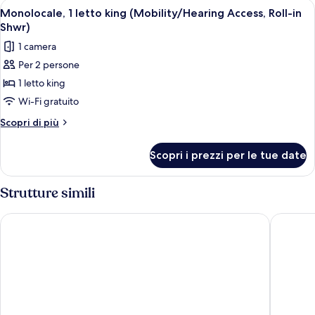
Apri
Una camera d'albergo con un letto gran
7
matrimoniali,
Monolocale, 1 letto king (Mobility/Hearing Access, Roll-in
tutte
vista
Shwr)
città
le
1 camera
foto
Per 2 persone
per
1 letto king
Monolocale,
1
Wi-Fi gratuito
letto
Altri
Scopri di più
king
dettagli
per
(Mobility/Hearing
Scopri i prezzi per le tue date
Monolocale,
Access,
1
Roll-
letto
Strutture simili
in
king
(Mobility/Hearing
Shwr)
Hyatt Place New York / Chelsea
Element 
Access,
Roll-
in
Shwr)