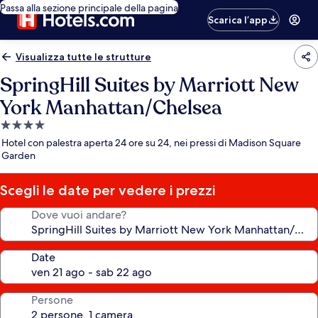
Passa alla sezione principale della pagina
Scarica l’app
Visualizza tutte le strutture
SpringHill Suites by Marriott New
York Manhattan/Chelsea
Struttura
a
Hotel con palestra aperta 24 ore su 24, nei pressi di Madison Square
4.0
Garden
stelle
Scegli le date per vedere i prezzi
Dove vuoi andare?
Date
Persone