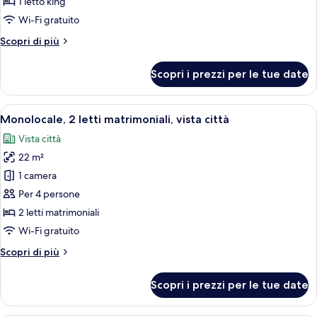
1 letto king
letto
Wi-Fi gratuito
king,
Altri
Scopri di più
vista
dettagli
città
per
Scopri i prezzi per le tue date
Monolocale,
1
letto
Apri
Una camera d'hotel con due letti, vist
7
king,
Monolocale, 2 letti matrimoniali, vista città
tutte
vista
Vista città
città
le
22 m²
foto
per
1 camera
Monolocale,
Per 4 persone
2
2 letti matrimoniali
letti
Wi-Fi gratuito
matrimoniali,
Altri
Scopri di più
vista
dettagli
città
per
Scopri i prezzi per le tue date
Monolocale,
2
letti