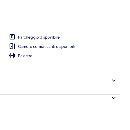
uffet a pagamento, servita tutte le mattine
Parcheggio disponibile
Camere comunicanti disponibili
Palestra