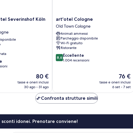
art'otel
tel Severinshof Köln
art'otel Cologne
Cologne
Old Town Cologne
Old
ogne
Animali ammessi
Town
Parcheggio disponibile
isponibile
Cologne
Wi-Fi gratuito
o
Ristorante
nata
8.6
Eccellente
8,6
su
1.004 recensioni
e
10,
sioni
Eccellente,
Il
Il
80 €
76 €
1.004
prezzo
prezzo
recensioni
tasse e oneri inclusi
tasse e oneri inclusi
attuale
attuale
30 ago - 31 ago
6 set - 7 set
è
è
80 €
76 €
Confronta strutture simili
li sconti idonei. Prenotare conviene!