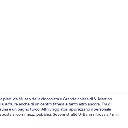
Esterni
 a piedi da Museo della cioccolata e Grande chiesa di S. Martino.
ai usufruire anche di un centro fitness e tanto altro ancora. Tra gli
a sauna e un bagno turco. Altri viaggiatori apprezzano il personale
Spa
spostarsi con i mezzi pubblici: Severinstraße U-Bahn si trova a 7 min