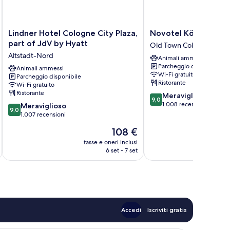
Lindner
Novotel
Lindner Hotel Cologne City Plaza,
Novotel Köln City
Hotel
Köln
part of JdV by Hyatt
Old Town Cologne
Cologne
City
Altstadt-Nord
Animali ammessi
City
Old
Parcheggio disponibile
Plaza,
Animali ammessi
Town
Wi-Fi gratuito
Parcheggio disponibile
part
Cologne
Ristorante
Wi-Fi gratuito
of
Ristorante
9.0
Meraviglioso
JdV
9,0
su
1.008 recensioni
9.0
by
Meraviglioso
9,0
10,
su
Hyatt
1.007 recensioni
Meraviglioso,
10,
Altstadt-
Il
108 €
1.008
Meraviglioso,
Nord
prezzo
recensioni
1.007
tasse e oneri inclusi
t
attuale
6 set - 7 set
recensioni
è
108 €
Accedi
Iscriviti gratis