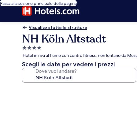
Passa alla sezione principale della pagina
Visualizza tutte le strutture
NH Köln Altstadt
Struttura
a
Hotel in riva al fiume con centro fitness, non lontano da Mus
4.0
Scegli le date per vedere i prezzi
stelle
Dove vuoi andare?
Galleria
fotografica
per
NH
Köln
Altstadt