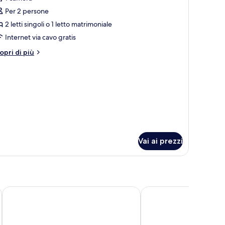
amera
Per 2 persone
tandard
2 letti singoli o 1 letto matrimoniale
View)
Internet via cavo gratis
tri
opri di più
ttagli
r
amera
andard
iew)
Vai ai prezzi
Lindner Hotel Cologne City Plaza, part of JdV by Hyatt
Novotel Köln City