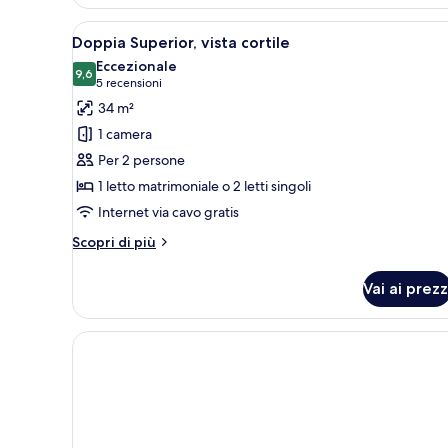
Apri
Una camera d'albergo con un le
10
Doppia Superior, vista cortile
tutte
Eccezionale
le
9,6
9,6 su 10
(5
5 recensioni
foto
recensioni)
34 m²
per
1 camera
Doppia
Per 2 persone
Superior,
1 letto matrimoniale o 2 letti singoli
vista
Internet via cavo gratis
cortile
Altri
Scopri di più
dettagli
per
Vai ai prezz
Doppia
Superior,
vista
cortile