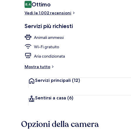
Recensioni
Ottimo
8,4
8,4 su 10
Vedi le 1.002 recensioni
Colazione a b
Servizi più richiesti
Animali ammessi
Wi-Fi gratuito
Aria condizionata
Mostra tutto
Servizi principali
(12)
Sentirsi a casa
(6)
Opzioni della camera