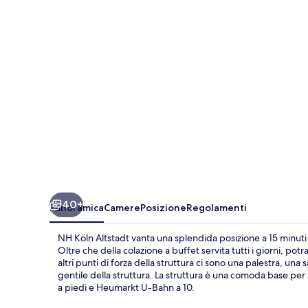
40+
Panoramica
Camere
Posizione
Regolamenti
NH Köln Altstadt vanta una splendida posizione a 15 minuti
Oltre che della colazione a buffet servita tutti i giorni, potr
altri punti di forza della struttura ci sono una palestra, un
gentile della struttura. La struttura è una comoda base per 
a piedi e Heumarkt U-Bahn a 10.