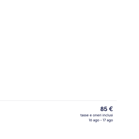
Doppia Superior, vista cortile | Bianche
Il
85 €
prezzo
tasse e oneri inclusi
attuale
16 ago - 17 ago
Hall
è
85 €