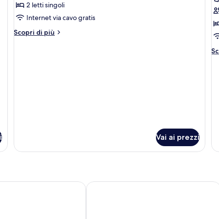
Tripla
C
2 letti singoli
familiare
S
Internet via cavo gratis
(
Altri
Scopri di più
dettagli
per
Al
Sc
Tripla
de
familiare
pe
C
St
(V
i
Vai ai prezzi
 Severinshof Köln City
art'otel Cologne