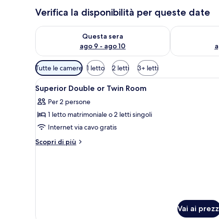
Verifica la disponibilità per queste date
Verifica la disponibilità per questa sera, ago 9 - ago
Verifica la di
Questa sera
ago 9 - ago 10
a
Filtri
Tutte le camere
1 letto
2 letti
3+ letti
disponibili
Apri
Camera d'albergo con due letti,
per
2
Superior Double or Twin Room
tutte
le
Per 2 persone
le
camere
1 letto matrimoniale o 2 letti singoli
foto
per
Internet via cavo gratis
Superior
Altri
Scopri di più
Double
dettagli
per
or
Superior
Twin
Double
Room
or
Twin
Room
Vai ai prezz