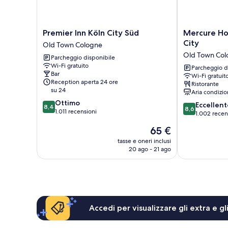
Premier
Mercure
Premier Inn Köln City Süd
Mercure Ho
Inn
Hotel
City
Old Town Cologne
Köln
Severinshof
Old Town Col
Parcheggio disponibile
City
Köln
Wi-Fi gratuito
Süd
City
Parcheggio d
Bar
Wi-Fi gratuit
Old
Old
Reception aperta 24 ore
Ristorante
Town
Town
su 24
Aria condizio
Cologne
Cologne
8.4
Ottimo
8.6
Eccellent
8,4
8,6
su
1.011 recensioni
su
1.002 recen
10,
10,
Il
65 €
Ottimo,
Eccellente,
prezzo
1.011
1.002
tasse e oneri inclusi
attuale
recensioni
20 ago - 21 ago
recensioni
è
65 €
Accedi per visualizzare gli extra e g