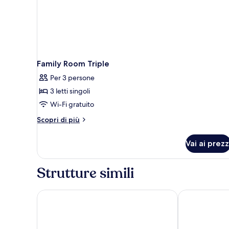
Family Room Triple
Per 3 persone
3 letti singoli
Wi-Fi gratuito
Altri
Scopri di più
dettagli
per
Vai ai prezz
Family
Room
Triple
Strutture simili
Premier Inn Köln City Süd
Mercure Hotel