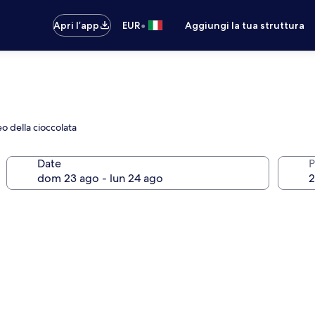
•
Apri l’app
EUR
Aggiungi la tua struttura
eo della cioccolata
Date
P