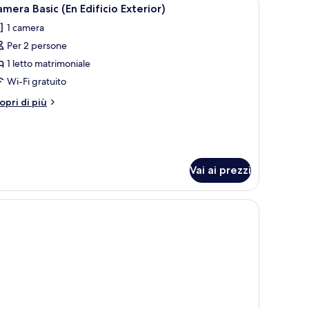
pri
5
mera Basic (En Edificio Exterior)
utte
1 camera
Per 2 persone
oto
er
1 letto matrimoniale
amera
Wi-Fi gratuito
asic
tri
opri di più
En
ttagli
ificio
r
amera
xterior)
sic
n
Vai ai prezzi
ificio
terior)