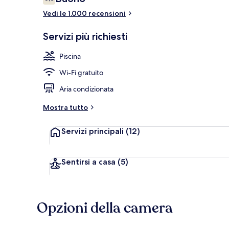
6,8 su 10
Vedi le 1.000 recensioni
Interni
Servizi più richiesti
Piscina
Wi-Fi gratuito
Aria condizionata
Mostra tutto
Servizi principali
(12)
Sentirsi a casa
(5)
Opzioni della camera