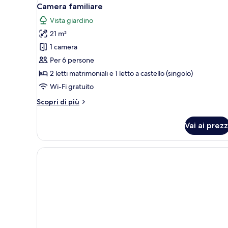
Apri
7
Camera familiare
tutte
Vista giardino
le
21 m²
foto
per
1 camera
Camera
Per 6 persone
familiare
2 letti matrimoniali e 1 letto a castello (singolo)
Wi-Fi gratuito
Altri
Scopri di più
dettagli
per
Vai ai prezz
Camera
familiare