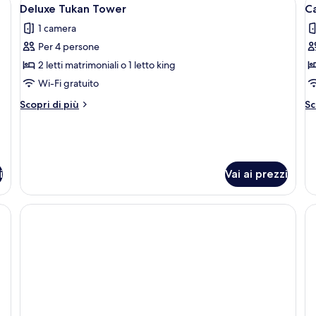
Apri
A
3
Deluxe Tukan Tower
Ca
tutte
t
1 camera
le
le
Per 4 persone
foto
f
per
p
2 letti matrimoniali o 1 letto king
Deluxe
C
Wi-Fi gratuito
Tukan
B
Altri
Al
Scopri di più
Sc
Tower
(
dettagli
de
per
Ed
pe
Deluxe
C
E
Tukan
Ba
Tower
(E
i
Vai ai prezzi
Ed
Ex