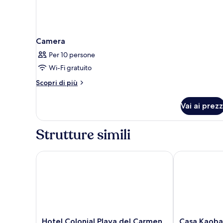
Camera
Per 10 persone
Wi-Fi gratuito
Altri
Scopri di più
dettagli
per
Vai ai prezz
Camera
Strutture simili
Hotel Colonial Playa del Carmen
Casa Kaoba Ho
Hotel
Casa
Hotel Colonial Playa del Carmen
Casa Kaoba 