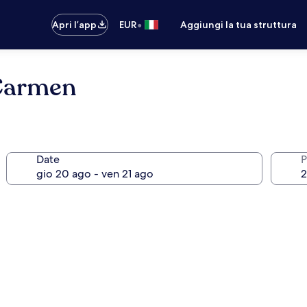
•
Apri l’app
EUR
Aggiungi la tua struttura
 Carmen
Date
P