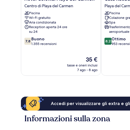
Colonial
Kaoba
Centro di Playa del Carmen
Playa del Car
Playa
Hotel
Piscina
Piscina
del
&
Wi-Fi gratuito
Colazione gra
Carmen
Suites
Aria condizionata
Spa
Centro
Playa
Reception aperta 24 ore
Trasferiment
di
del
su 24
aeroportuale
Playa
Carmen
7.8
8.2
Buono
Ottimo
del
7,8
8,2
su
su
1.355 recensioni
953 recensi
Carmen
10,
10,
Buono,
Ottimo,
Il
35 €
1.355
953
prezzo
recensioni
recensioni
tasse e oneri inclusi
attuale
7 ago - 8 ago
è
35 €
Accedi per visualizzare gli extra e g
Informazioni sulla zona