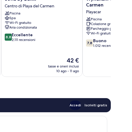
by
Garden
Carmen
Centro di Playa del Carmen
Bunik
Playa
Playacar
Piscina
Centro
del
Spa
di
Carmen
Piscina
Wi-Fi gratuito
Colazione gratuita
Playa
Playacar
Aria condizionata
Parcheggio gratuito
del
Wi-Fi gratuito
8.8
Eccellente
Carmen
8,8
su
2.111 recensioni
7.8
Buono
7,8
10,
su
1.012 recensioni
Eccellente,
10,
2.111
Buono,
Il
42 €
recensioni
1.012
prezzo
tasse e oneri inclusi
t
recensioni
attuale
10 ago - 11 ago
è
42 €
Accedi
Iscriviti gratis