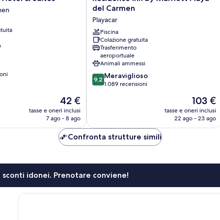
Inn
del Carmen
men
by
Playacar
Marriott
tuita
Playa
Piscina
Colazione gratuita
del
o
Trasferimento
Carmen
aeroportuale
Playacar
Animali ammessi
oni
9.2
Meraviglioso
9,2
su
1.089 recensioni
10,
Il
Il
42 €
103 €
Meraviglioso,
prezzo
prezzo
1.089
tasse e oneri inclusi
tasse e oneri inclusi
attuale
attuale
7 ago - 8 ago
22 ago - 23 ago
recensioni
è
è
42 €
103 €
Confronta strutture simili
li sconti idonei. Prenotare conviene!