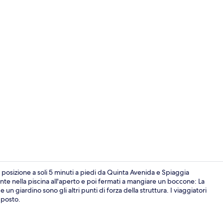
Ingresso dell
 posizione a soli 5 minuti a piedi da Quinta Avenida e Spiaggia
nte nella piscina all'aperto e poi fermati a mangiare un boccone: La
un giardino sono gli altri punti di forza della struttura. I viaggiatori
Camera Delux
 posto.