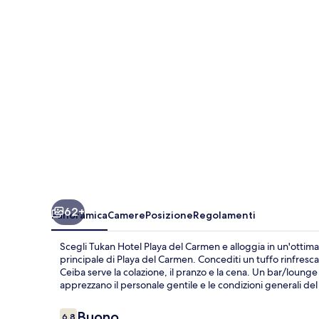
del
Carmen
62+
Panoramica
Camere
Posizione
Regolamenti
Scegli Tukan Hotel Playa del Carmen e alloggia in un'ottima
principale di Playa del Carmen. Concediti un tuffo rinfresca
Ceiba serve la colazione, il pranzo e la cena. Un bar/lounge e 
apprezzano il personale gentile e le condizioni generali del
Recensioni
Buono
6,8