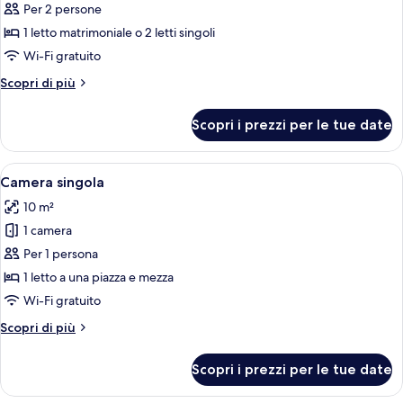
doppia,
Per 2 persone
1
1 letto matrimoniale o 2 letti singoli
letto
Wi-Fi gratuito
matrimoniale
Altri
Scopri di più
o
dettagli
2
per
Scopri i prezzi per le tue date
Camera
letti
doppia,
singoli,
1
Apri
Camera d'albergo con un letto grande,
terrazzo
4
letto
Camera singola
tutte
(Frontal)
matrimoniale
10 m²
o
le
2
1 camera
foto
letti
per
Per 1 persona
singoli,
Camera
terrazzo
1 letto a una piazza e mezza
(Frontal)
singola
Wi-Fi gratuito
Altri
Scopri di più
dettagli
per
Scopri i prezzi per le tue date
Camera
singola