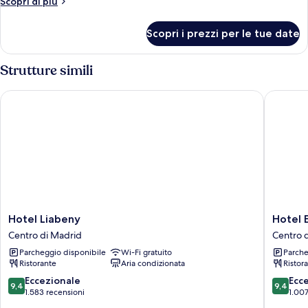
Altri
Scopri di più
Double
dettagli
per
Or
Scopri i prezzi per le tue date
Double
2
Room,
Twin
1
Strutture simili
Beds,
Double
Or
Terrace
Hotel Liabeny
Hotel Eu
2
(1
Twin
Double
Beds,
Terrace
Bed)
(1
Double
Bed)
Hotel
Hotel
Hotel Liabeny
Hotel 
Liabeny
Europa
Centro di Madrid
Centro 
Centro
Centro
Parcheggio disponibile
Wi-Fi gratuito
Parche
di
di
Ristorante
Aria condizionata
Ristor
Madrid
Madrid
9.4
9.4
Eccezionale
Ecc
9,4
9,4
su
su
1.583 recensioni
1.007
10,
10,