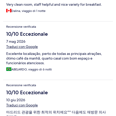
Very clean room, staff helpful and nice variety for breakfast.
Dalina, viaggio di 1 notte
Recensione verificata
10/10 Eccezionale
7 mag 2026
Traduci con Google
Excelente localização, perto de todas as principais atrações,
ótimo café da manhã, quarto casal com bom espaço e
funcionários atenciosos.
ABELARDO, viaggio di 6 notti
Recensione verificata
10/10 Eccezionale
10 giu 2026
Traduci con Google
마드리드 관광을 위한 최적의 위치에요^^ 다음에도 재방문 의사