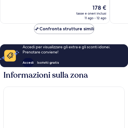
Eccezionale,
Eccezion
Il
178 €
1.583
1.007
prezzo
tasse e oneri inclusi
recensioni
recensio
attuale
11 ago - 12 ago
è
178 €
Confronta strutture simili
Accedi per visualizzare gli extra e gli sconti idonei.
Prenotare conviene!
Accedi
Iscriviti gratis
Informazioni sulla zona