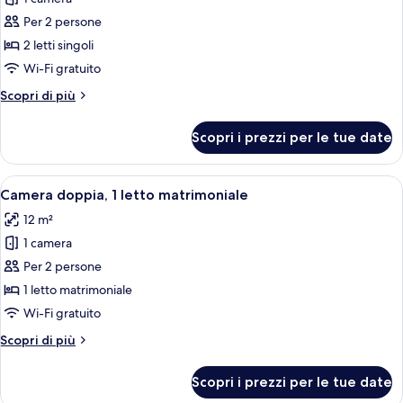
foto
per
Per 2 persone
Camera
2 letti singoli
con
Wi-Fi gratuito
2
Altri
Scopri di più
letti
dettagli
singoli,
per
Scopri i prezzi per le tue date
Camera
2
con
letti
2
Apri
Una camera d'albergo con un letto, una
singoli
8
letti
Camera doppia, 1 letto matrimoniale
tutte
singoli,
12 m²
2
le
letti
1 camera
foto
singoli
per
Per 2 persone
Camera
1 letto matrimoniale
doppia,
Wi-Fi gratuito
1
Altri
Scopri di più
letto
dettagli
matrimoniale
per
Scopri i prezzi per le tue date
Camera