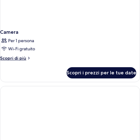
Camera
Per 1 persona
Wi-Fi gratuito
Altri
Scopri di più
dettagli
per
Scopri i prezzi per le tue date
Camera