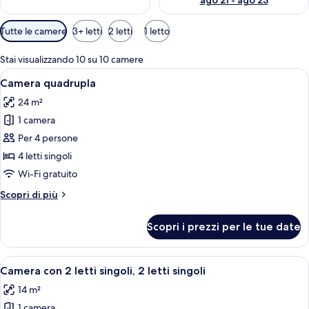
ago 21 - ago 23
Filtri
Tutte le camere
3+ letti
2 letti
1 letto
disponibili
per
Stai visualizzando 10 su 10 camere
le
Apri
Una camera d'albergo con due letti, un
5
Camera quadrupla
camere
tutte
24 m²
le
1 camera
foto
per
Per 4 persone
Camera
4 letti singoli
quadrupla
Wi-Fi gratuito
Altri
Scopri di più
dettagli
per
Scopri i prezzi per le tue date
Camera
quadrupla
Apri
Camera d'albergo con due letti singoli
8
Camera con 2 letti singoli, 2 letti singoli
tutte
14 m²
le
1 camera