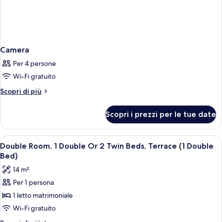
Camera
Per 4 persone
Wi-Fi gratuito
Altri
Scopri di più
dettagli
per
Scopri i prezzi per le tue date
Camera
Apri
Copriletto in piuma, una cassaforte in
6
Double Room, 1 Double Or 2 Twin Beds, Terrace (1 Double
tutte
Bed)
le
14 m²
foto
Per 1 persona
per
1 letto matrimoniale
Double
Room,
Wi-Fi gratuito
1