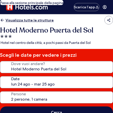
Passa alla sezione principale della pagina
Scarica l’app
Visualizza tutte le strutture
Hotel Moderno Puerta del Sol
Struttura
a
Hotel nel centro della città, a pochi passi da Puerta del Sol
3.0
stelle
Scegli le date per vedere i prezzi
Dove vuoi andare?
Date
Persone
Cerca