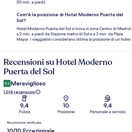
(10 min. a piedi).
Com'è la posizione di Hotel Moderno Puerta del
Sol?
Hotel Moderno Puerta del Sol si trova in zona Centro di Madrid,
a 2 min. a piedi da Stazione metro di Sol e a 3 min. da Plaza
Mayor. I viaggiatori considerano ottima la posizione di un hotel.
Recensioni su Hotel Moderno
Recensioni
Puerta del Sol
Meraviglioso
9,2
1.014 recensioni
9,4
10
9,4
Pulizia
Posizione
Personale e servizio
Recensioni
Recensione verificata
10/10 Eccezionale