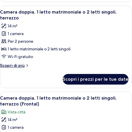
doppia,
1
Apri
Una piccola area esterna con posti a se
6
letto
Camera doppia, 1 letto matrimoniale o 2 letti singoli,
tutte
matrimoniale
terrazzo
le
14 m²
foto
1 camera
per
Per 2 persone
Camera
doppia,
1 letto matrimoniale o 2 letti singoli
1
Wi-Fi gratuito
letto
Altri
Scopri di più
matrimoniale
dettagli
o
per
Scopri i prezzi per le tue date
Camera
2
doppia,
letti
1
Apri
Una terrazza sul tetto con due poltro
singoli,
13
letto
Camera doppia, 1 letto matrimoniale o 2 letti singoli,
tutte
matrimoniale
terrazzo
terrazzo (Frontal)
o
le
Vista città
2
foto
letti
14 m²
per
singoli,
1 camera
Camera
terrazzo