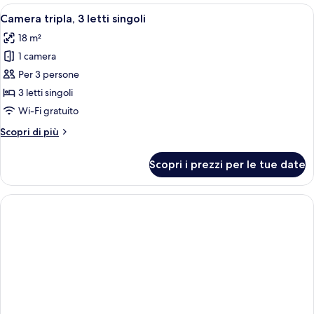
Apri
Camera d'albergo con due letti, entra
6
Camera tripla, 3 letti singoli
tutte
18 m²
le
1 camera
foto
per
Per 3 persone
Camera
3 letti singoli
tripla,
Wi-Fi gratuito
3
Altri
Scopri di più
letti
dettagli
singoli
per
Scopri i prezzi per le tue date
Camera
tripla,
3
letti
singoli