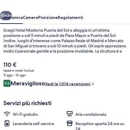
del
Sol
ietro
Avanti
48+
Panoramica
Camere
Posizione
Regolamenti
Scegli Hotel Moderno Puerta del Sol e alloggia in un'ottima
posizione a soli 5 minuti a piedi da Plaza Mayor e Puerta del Sol.
Inoltre, luoghi d'interesse come Palazzo Reale di Madrid e Mercato
di San Miguel si trovano a soli 10 minuti a piedi. Gli ospiti apprezzano
molto il personale gentile e la posizione invidiabile. La struttura è a
pochi passi da Stazione metro di Sol, mentre Stazione metro di Gran
Via si trova a 6 min a piedi.
Il
110 €
prezzo
tasse e oneri inclusi
attuale
11 ago - 12 ago
Facciata della struttura
è
Recensioni
Meraviglioso
9,2
Vedi le 1.014 recensioni
110 €
9,2 su 10
Servizi più richiesti
Wi-Fi gratuito
Aria condizionata
Lavanderia self-service
Reception aperta 24 ore su
24