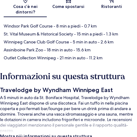
Mappa
Cosa c’è nei
Come spostarsi
Ristoranti
dintorni?
Windsor Park Golf Course
- 8 min a piedi
- 0.7 km
St. Vital Museum & Historical Society
- 15 min a piedi
- 1.3 km
Winnipeg Canoe Club Golf Course
- 5 min in auto
- 2.6 km
Assiniboine Park Zoo
- 18 min in auto
- 15.6 km
Outlet Collection Winnipeg
- 21 min in auto
- 11.2 km
Informazioni su questa struttura
Travelodge by Wyndham Winnipeg East
A 5 minuti in auto da St. Boniface Hospital, Travelodge by Wyndham
Winnipeg East dispone di una discoteca. Fai un tuffo in nella piscina
coperta e poi fermati bar/lounge per bere un drink prima di andare a
dormire. Troverai anche una vasca idromassaggio e una sauna, mentre
le dotazioni in camera includono frigoriferi e microonde. Le recensioni
dei viaggiatori menzionano il personale gentile e il rapporto qualità-
prezzo.
Mostra più informazioni su questa struttura