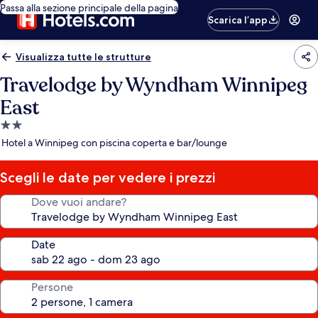
Passa alla sezione principale della pagina
Scarica l’app
Visualizza tutte le strutture
Travelodge by Wyndham Winnipeg
East
Struttura
a
Hotel a Winnipeg con piscina coperta e bar/lounge
2.0
stelle
Scegli le date per vedere i prezzi
Dove vuoi andare?
Date
Persone