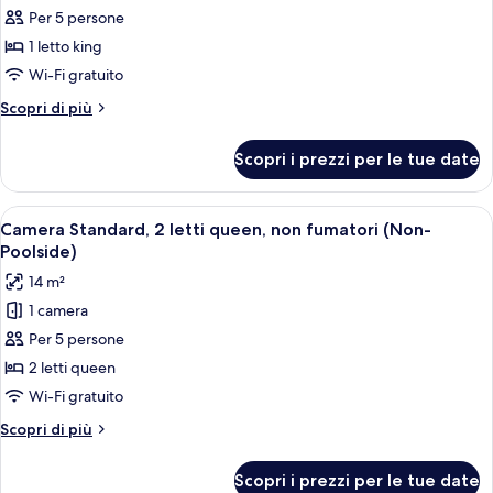
fumatori
per
Per 5 persone
Camera
1 letto king
Business,
Wi-Fi gratuito
1
Altri
Scopri di più
letto
dettagli
king
per
Scopri i prezzi per le tue date
Camera
Business,
1
Apri
Camera d'albergo con due letti, un tav
4
letto
Camera Standard, 2 letti queen, non fumatori (Non-
tutte
king
Poolside)
le
14 m²
foto
1 camera
per
Per 5 persone
Camera
Standard,
2 letti queen
2
Wi-Fi gratuito
letti
Altri
Scopri di più
queen,
dettagli
non
per
Scopri i prezzi per le tue date
Camera