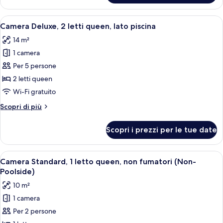
fumatori
Standard,
(Non-
2
Apri
Camera d'albergo con due letti, un tav
Poolside)
5
letti
Camera Deluxe, 2 letti queen, lato piscina
tutte
queen,
14 m²
non
le
fumatori
1 camera
foto
(Non-
per
Per 5 persone
Poolside)
Camera
2 letti queen
Deluxe,
Wi-Fi gratuito
2
Altri
Scopri di più
letti
dettagli
queen,
per
Scopri i prezzi per le tue date
Camera
lato
Deluxe,
piscina
2
Apri
Camera d'albergo con un letto, una scr
6
letti
Camera Standard, 1 letto queen, non fumatori (Non-
tutte
queen,
Poolside)
lato
le
10 m²
piscina
foto
1 camera
per
Per 2 persone
Camera