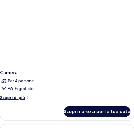
Camera
Per 4 persone
Wi-Fi gratuito
Altri
Scopri di più
dettagli
per
Scopri i prezzi per le tue date
Camera