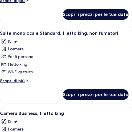
Altri
Scopri di più
letto
dettagli
king,
per
Scopri i prezzi per le tue date
Camera
non
Signature,
fumatori
1
Apri
Una camera d'albergo con un letto, un
(1
4
letto
Suite monolocale Standard, 1 letto king, non fumatori
tutte
Bedroom)
king,
15 m²
non
le
fumatori
1 camera
foto
(1
per
Per 5 persone
Bedroom)
Suite
1 letto king
monolocale
Wi-Fi gratuito
Standard,
Altri
Scopri di più
1
dettagli
letto
per
Scopri i prezzi per le tue date
Suite
king,
monolocale
non
Standard,
Apri
Una camera d'albergo con un letto, una
fumatori
6
1
Camera Business, 1 letto king
tutte
letto
13 m²
king,
le
non
1 camera
foto