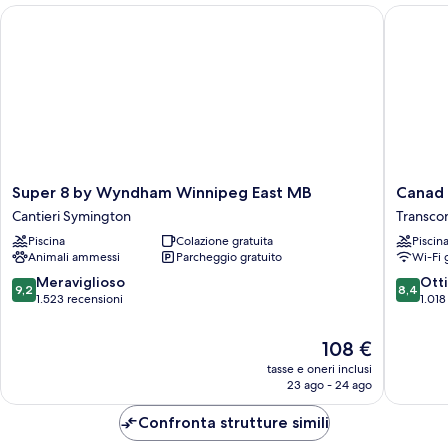
Super 8 by Wyndham Winnipeg East MB
Canad In
Super
Canad
Super 8 by Wyndham Winnipeg East MB
Canad 
8
Inns
Cantieri Symington
Transco
by
Destinat
Piscina
Colazione gratuita
Piscin
Wyndham
Centre
Animali ammessi
Parcheggio gratuito
Wi-Fi 
Winnipeg
Transco
East
Transco
9.2
8.4
Meraviglioso
Ott
9,2
8,4
MB
su
su
1.523 recensioni
1.018
Cantieri
10,
10,
Symington
Meraviglioso,
Ottimo,
Il
108 €
1.523
1.018
prezzo
tasse e oneri inclusi
recensioni
recensio
attuale
23 ago - 24 ago
è
108 €
Confronta strutture simili