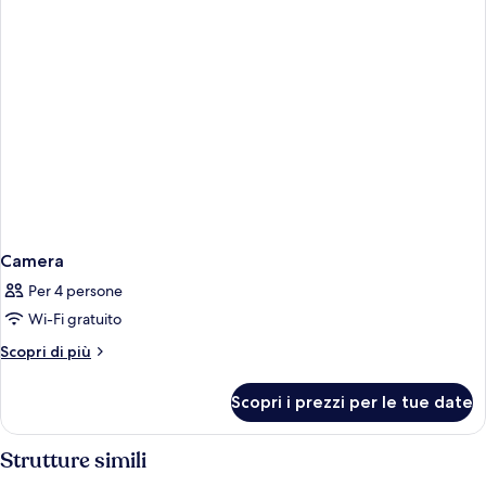
Camera
Per 4 persone
Wi-Fi gratuito
Altri
Scopri di più
dettagli
per
Scopri i prezzi per le tue date
Camera
Strutture simili