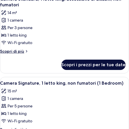
tutte
queen,
(2nd
fumatori
non
le
Floor)
14 m²
fumatori,
foto
lato
1 camera
per
piscina
Per 3 persone
Camera
(2nd
Floor)
Standard,
1 letto king
1
Wi-Fi gratuito
letto
Altri
Scopri di più
king,
dettagli
accessibile
per
Scopri i prezzi per le tue date
Camera
ai
Standard,
disabili,
1
Apri
Una camera d'albergo con un letto, una
non
5
letto
Camera Signature, 1 letto king, non fumatori (1 Bedroom)
tutte
king,
fumatori
15 m²
accessibile
le
ai
1 camera
foto
disabili,
per
Per 5 persone
non
Camera
fumatori
1 letto king
Signature,
Wi-Fi gratuito
1