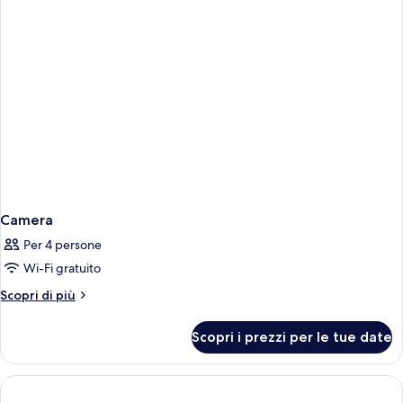
queen,
lato
piscina
Camera
Per 4 persone
Wi-Fi gratuito
Altri
Scopri di più
dettagli
per
Scopri i prezzi per le tue date
Camera