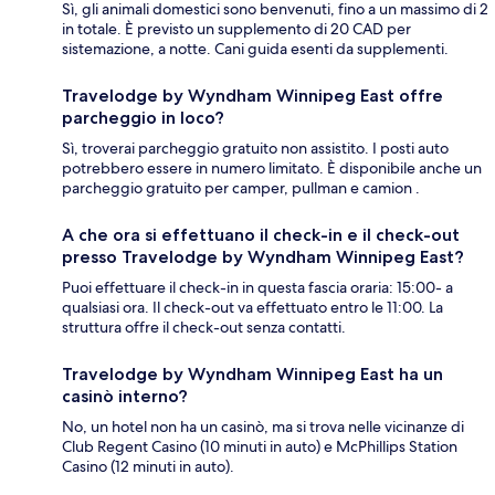
Sì, gli animali domestici sono benvenuti, fino a un massimo di 2
in totale. È previsto un supplemento di 20 CAD per
sistemazione, a notte. Cani guida esenti da supplementi.
Travelodge by Wyndham Winnipeg East offre
parcheggio in loco?
Sì, troverai parcheggio gratuito non assistito. I posti auto
potrebbero essere in numero limitato. È disponibile anche un
parcheggio gratuito per camper, pullman e camion .
A che ora si effettuano il check-in e il check-out
presso Travelodge by Wyndham Winnipeg East?
Puoi effettuare il check-in in questa fascia oraria: 15:00- a
qualsiasi ora. Il check-out va effettuato entro le 11:00. La
struttura offre il check-out senza contatti.
Travelodge by Wyndham Winnipeg East ha un
casinò interno?
No, un hotel non ha un casinò, ma si trova nelle vicinanze di
Club Regent Casino (10 minuti in auto) e McPhillips Station
Casino (12 minuti in auto).