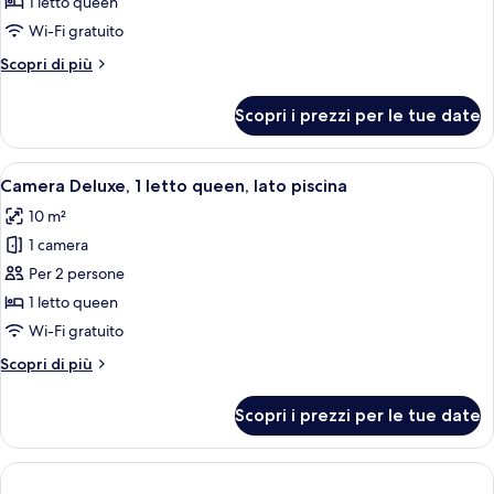
Standard,
1 letto queen
1
Wi-Fi gratuito
letto
Altri
Scopri di più
queen,
dettagli
non
per
Scopri i prezzi per le tue date
Camera
fumatori
Standard,
(Non-
1
Apri
Una camera d'albergo con un letto, du
Poolside)
5
letto
Camera Deluxe, 1 letto queen, lato piscina
tutte
queen,
10 m²
non
le
fumatori
1 camera
foto
(Non-
per
Per 2 persone
Poolside)
Camera
1 letto queen
Deluxe,
Wi-Fi gratuito
1
Altri
Scopri di più
letto
dettagli
queen,
per
Scopri i prezzi per le tue date
Camera
lato
Deluxe,
piscina
1
letto