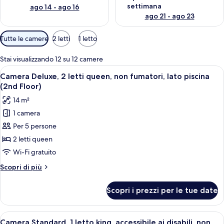
settimana
ago 14 - ago 16
ago 21 - ago 23
Filtri
Tutte le camere
2 letti
1 letto
disponibili
per
Stai visualizzando 12 su 12 camere
le
Apri
Camera d'albergo con due letti, un tav
5
Camera Deluxe, 2 letti queen, non fumatori, lato piscina
camere
tutte
(2nd Floor)
le
14 m²
foto
1 camera
per
Per 5 persone
Camera
Deluxe,
2 letti queen
2
Wi-Fi gratuito
letti
Altri
Scopri di più
queen,
dettagli
non
per
Scopri i prezzi per le tue date
Camera
fumatori,
Deluxe,
lato
2
Apri
Una camera d'albergo con un letto, du
piscina
8
letti
Camera Standard, 1 letto king, accessibile ai disabili, non