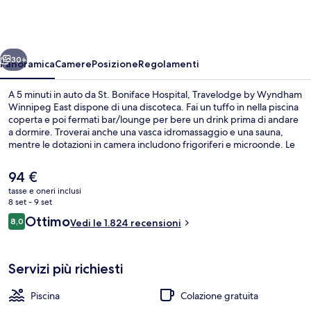
Wyndham
Winnipeg
East
ietro
Avanti
30+
Panoramica
Camere
Posizione
Regolamenti
A 5 minuti in auto da St. Boniface Hospital, Travelodge by Wyndham
Winnipeg East dispone di una discoteca. Fai un tuffo in nella piscina
coperta e poi fermati bar/lounge per bere un drink prima di andare
a dormire. Troverai anche una vasca idromassaggio e una sauna,
mentre le dotazioni in camera includono frigoriferi e microonde. Le
recensioni dei viaggiatori menzionano il personale gentile e il
rapporto qualità-prezzo.
Il
94 €
prezzo
tasse e oneri inclusi
attuale
8 set - 9 set
Piscina coperta, con ingresso dalle 09:3
è
Recensioni
Ottimo
8,0
Vedi le 1.824 recensioni
94 €
8,0 su 10
Servizi più richiesti
Piscina
Colazione gratuita