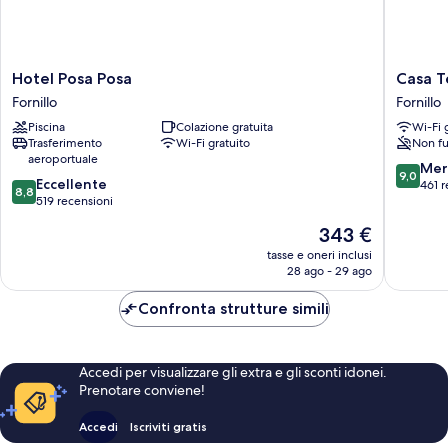
Hotel
Casa
Hotel Posa Posa
Casa T
Posa
Teresa
Fornillo
Fornillo
Posa
Fornillo
Piscina
Colazione gratuita
Wi-Fi 
Fornillo
Trasferimento
Wi-Fi gratuito
Non fu
aeroportuale
9.0
Mer
9,0
8.8
Eccellente
su
461 r
8,8
su
519 recensioni
10,
10,
Meravigl
Il
343 €
Eccellente,
461
prezzo
519
tasse e oneri inclusi
recensio
attuale
28 ago - 29 ago
recensioni
è
343 €
Confronta strutture simili
Accedi per visualizzare gli extra e gli sconti idonei.
Prenotare conviene!
Accedi
Iscriviti gratis