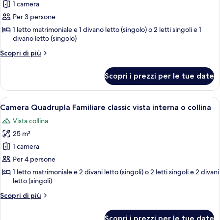
per
1 camera
vista
Camera
mare
Per 3 persone
Tripla
1 letto matrimoniale e 1 divano letto (singolo) o 2 letti singoli e 1
Classic
divano letto (singolo)
vista
Altri
Scopri di più
interna
dettagli
per
o
Scopri i prezzi per le tue date
Camera
collina
Tripla
Classic
Apri
Una camera d'albergo con un letto, un
2
vista
Camera Quadrupla Familiare classic vista interna o collina
tutte
interna
Vista collina
o
le
collina
25 m²
foto
per
1 camera
Camera
Per 4 persone
Quadrupla
1 letto matrimoniale e 2 divani letto (singoli) o 2 letti singoli e 2 divani
Familiare
letto (singoli)
classic
Altri
Scopri di più
vista
dettagli
per
interna
Scopri i prezzi per le tue date