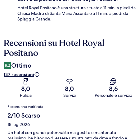
Hotel Royal Positano è una struttura situata a 11 min. a piedi da
Chiesa Madre di Santa Maria Assunta e a 11 min. a piedi da
Spiaggia Grande.
Recensioni su Hotel Royal
Recensioni
Positano
Ottimo
8,2
137 recensioni
8,0
8,0
8,6
Pulizia
Servizi
Personale e servizio
Recensioni
Recensione verificata
2/10 Scarso
18 lug 2026
Un hotel con grandi potenzialità ma gestito e mantenuto
malissimo, ha bisogno di essere ristrutturato da cima a fondo e