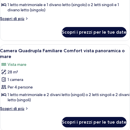
Tripla
1 letto matrimoniale e 1 divano letto (singolo) o 2 letti singoli e 1
Comfort
divano letto (singolo)
vista
Altri
Scopri di più
panoramica
dettagli
per
o
Scopri i prezzi per le tue date
Camera
mare
Tripla
Comfort
Apri
Una stanza con divano, televisore, lett
2
vista
Camera Quadrupla Familiare Comfort vista panoramica o
tutte
panoramica
mare
o
le
Vista mare
mare
foto
28 m²
per
1 camera
Camera
Quadrupla
Per 4 persone
Familiare
1 letto matrimoniale e 2 divani letto (singoli) o 2 letti singoli e 2 divani
letto (singoli)
Comfort
vista
Altri
Scopri di più
panoramica
dettagli
per
o
Scopri i prezzi per le tue date
Camera
mare
Quadrupla