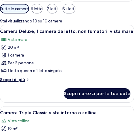
Filtri
Tutte le camere
1 letto
2 letti
3+ letti
disponibili
per
Stai visualizzando 10 su 10 camere
le
Apri
Una camera d'albergo con un letto gran
11
Camera Deluxe, 1 camera da letto, non fumatori, vista mare
camere
tutte
Vista mare
le
20 m²
foto
per
1 camera
Camera
Per 2 persone
Deluxe,
1 letto queen o 1 letto singolo
1
Altri
Scopri di più
camera
dettagli
da
per
Scopri i prezzi per le tue date
Camera
letto,
Deluxe,
non
1
Apri
Una camera d'albergo con un letto, un 
fumatori,
2
camera
Camera Tripla Classic vista interna o collina
tutte
vista
da
Vista collina
letto,
le
mare
non
19 m²
foto
fumatori,