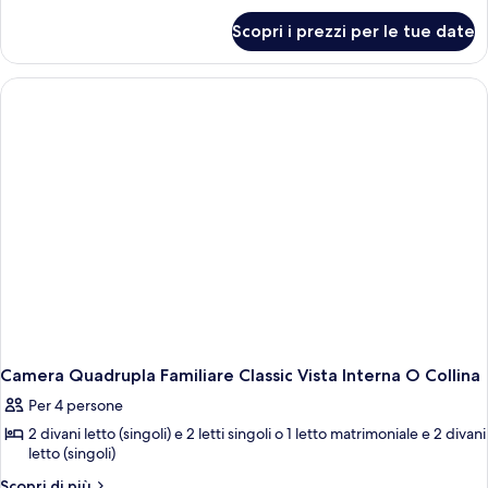
Familiare
per
Scopri i prezzi per le tue date
Comfort
Camera
Quadrupla
Vista
Familiare
Panoramica
Comfort
O
Vista
Mare
Panoramica
O
Mare
Camera Quadrupla Familiare Classic Vista Interna O Collina
Per 4 persone
2 divani letto (singoli) e 2 letti singoli o 1 letto matrimoniale e 2 divani
letto (singoli)
Altri
Scopri di più