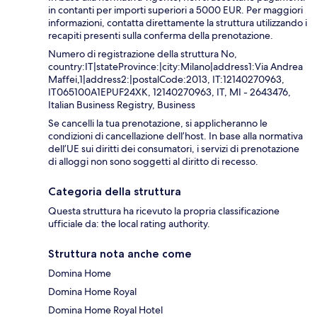
in contanti per importi superiori a 5000 EUR. Per maggiori
informazioni, contatta direttamente la struttura utilizzando i
recapiti presenti sulla conferma della prenotazione.
Numero di registrazione della struttura No,
country:IT|stateProvince:|city:Milano|address1:Via Andrea
Maffei,1|address2:|postalCode:2013, IT:12140270963,
IT065100A1EPUF24XK, 12140270963, IT, MI - 2643476,
Italian Business Registry, Business
Se cancelli la tua prenotazione, si applicheranno le
condizioni di cancellazione dell’host. In base alla normativa
dell’UE sui diritti dei consumatori, i servizi di prenotazione
di alloggi non sono soggetti al diritto di recesso.
Categoria della struttura
Questa struttura ha ricevuto la propria classificazione
ufficiale da: the local rating authority.
Struttura nota anche come
Domina Home
Domina Home Royal
Domina Home Royal Hotel