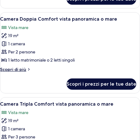
Camera
o
Quadrupla
collina
Familiare
Apri
Una camera d'albergo con un letto, un
2
classic
Camera Doppia Comfort vista panoramica o mare
tutte
vista
Vista mare
interna
le
o
19 m²
foto
collina
per
1 camera
Camera
Per 2 persone
Doppia
1 letto matrimoniale o 2 letti singoli
Comfort
Altri
Scopri di più
vista
dettagli
panoramica
per
Scopri i prezzi per le tue date
Camera
o
Doppia
mare
Comfort
Apri
Una camera d'albergo con un letto, un
3
vista
Camera Tripla Comfort vista panoramica o mare
tutte
panoramica
Vista mare
o
le
mare
19 m²
foto
per
1 camera
Camera
Per 3 persone