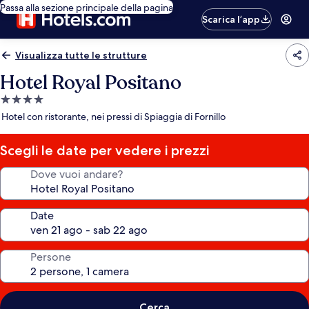
Passa alla sezione principale della pagina
Scarica l’app
Visualizza tutte le strutture
Hotel Royal Positano
Struttura
a
Hotel con ristorante, nei pressi di Spiaggia di Fornillo
4.0
stelle
Scegli le date per vedere i prezzi
Dove vuoi andare?
Date
Persone
Cerca