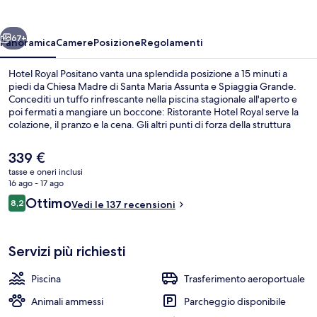
ietro
Avanti
67+
Panoramica
Camere
Posizione
Regolamenti
Hotel Royal Positano vanta una splendida posizione a 15 minuti a
piedi da Chiesa Madre di Santa Maria Assunta e Spiaggia Grande.
Concediti un tuffo rinfrescante nella piscina stagionale all'aperto e
poi fermati a mangiare un boccone: Ristorante Hotel Royal serve la
colazione, il pranzo e la cena. Gli altri punti di forza della struttura
includono un bar a bordo piscina, un campo da tennis all'aperto e
uno snack bar. Altri viaggiatori apprezzano il personale gentile della
Il
339 €
struttura.
prezzo
tasse e oneri inclusi
attuale
16 ago - 17 ago
Vista aerea
è
Recensioni
Ottimo
8,2
Vedi le 137 recensioni
339 €
8,2 su 10
Servizi più richiesti
Piscina
Trasferimento aeroportuale
Animali ammessi
Parcheggio disponibile