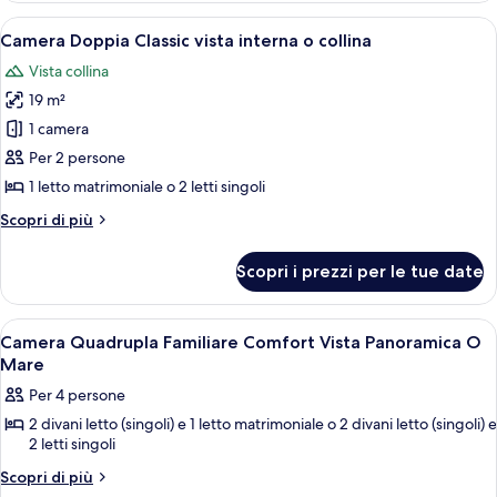
Familiare
Apri
Una camera d'albergo con un letto, ab
2
Comfort
Camera Doppia Classic vista interna o collina
tutte
vista
Vista collina
panoramica
le
o
19 m²
foto
mare
per
1 camera
Camera
Per 2 persone
Doppia
1 letto matrimoniale o 2 letti singoli
Classic
Altri
Scopri di più
vista
dettagli
interna
per
Scopri i prezzi per le tue date
Camera
o
Doppia
collina
Classic
Apri
Minibar, una cassaforte in camera, una
3
vista
Camera Quadrupla Familiare Comfort Vista Panoramica O
tutte
interna
Mare
o
le
Per 4 persone
collina
foto
2 divani letto (singoli) e 1 letto matrimoniale o 2 divani letto (singoli) e
per
2 letti singoli
Camera
Altri
Scopri di più
Quadrupla
dettagli