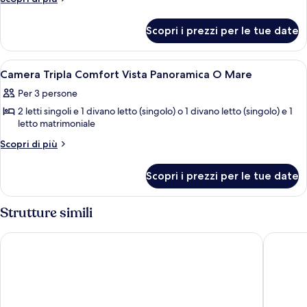
dettagli
per
Scopri i prezzi per le tue date
Camera
Quadrupla
Familiare
Apri
Minibar, una cassaforte in camera, una
3
Classic
Camera Tripla Comfort Vista Panoramica O Mare
tutte
Vista
Per 3 persone
Interna
le
O
2 letti singoli e 1 divano letto (singolo) o 1 divano letto (singolo) e 1
foto
Collina
letto matrimoniale
per
Altri
Camera
Scopri di più
dettagli
Tripla
per
Comfort
Scopri i prezzi per le tue date
Camera
Vista
Tripla
Comfort
Panoramica
Strutture simili
Vista
O
Panoramica
Hotel Posa Posa
Casa Ter
Mare
O
Mare