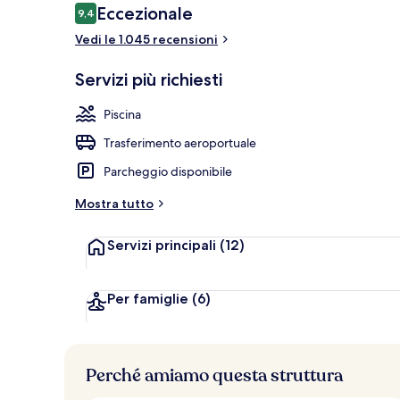
Recensioni
Eccezionale
9,4
9,4 su 10
Vedi le 1.045 recensioni
Piscina all'ap
Servizi più richiesti
Piscina
Trasferimento aeroportuale
Parcheggio disponibile
Mostra tutto
Servizi principali
(12)
Per famiglie
(6)
Perché amiamo questa struttura