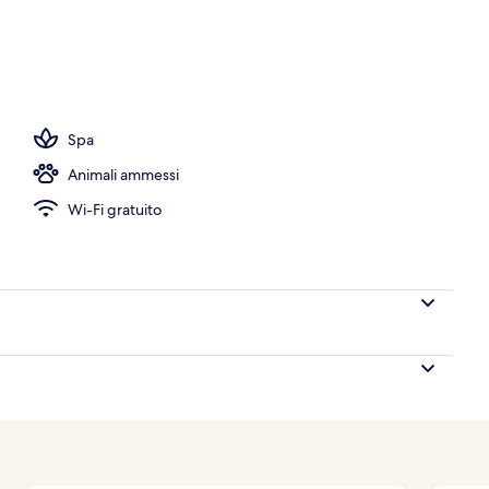
erto, ombrelloni da piscina, lettini
Spa
Animali ammessi
Wi-Fi gratuito