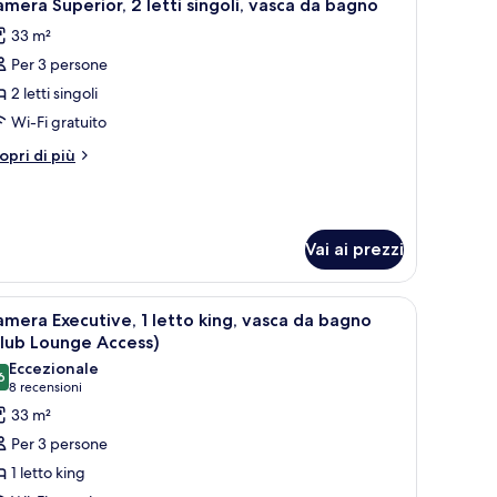
7
mera Superior, 2 letti singoli, vasca da bagno
agno
utte
33 m²
Per 3 persone
oto
er
2 letti singoli
amera
Wi-Fi gratuito
uperior,
tri
opri di più
ttagli
tti
r
amera
ngoli,
perior,
asca
Vai ai prezzi
a
tti
ngoli,
agno
 scrivania, una sedia e un televisore.
pri
Camera Executive, 1 letto king, vasca da bagn
sca
7
mera Executive, 1 letto king, vasca da bagno
utte
lub Lounge Access)
agno
Eccezionale
6
oto
9,6 su 10
(8
8 recensioni
er
recensioni)
33 m²
amera
Per 3 persone
xecutive,
1 letto king