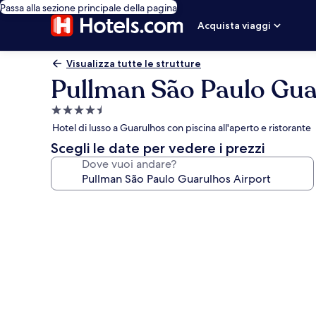
Passa alla sezione principale della pagina
Acquista viaggi
Visualizza tutte le strutture
Pullman São Paulo Gua
Struttura
a
Hotel di lusso a Guarulhos con piscina all'aperto e ristorante
4.5
Scegli le date per vedere i prezzi
stelle
Dove vuoi andare?
Galleria
fotografica
per
Pullman
São
Paulo