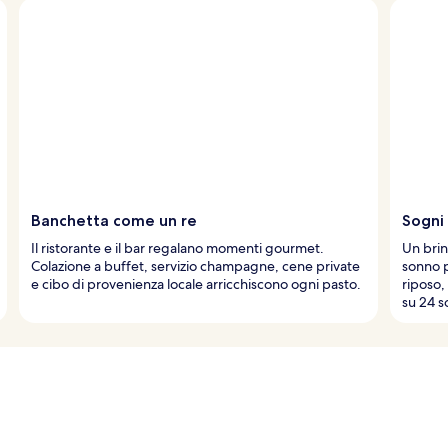
Banchetta come un re
Sogni
Il ristorante e il bar regalano momenti gourmet.
Un brin
Colazione a buffet, servizio champagne, cene private
sonno p
e cibo di provenienza locale arricchiscono ogni pasto.
riposo,
su 24 s