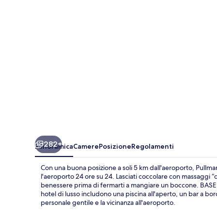
Guarulhos
Airport
282+
Panoramica
Camere
Posizione
Regolamenti
Con una buona posizione a soli 5 km dall'aeroporto, Pullma
l'aeroporto 24 ore su 24. Lasciati coccolare con massaggi 
benessere prima di fermarti a mangiare un boccone. BASE ser
hotel di lusso includono una piscina all'aperto, un bar a bor
personale gentile e la vicinanza all'aeroporto.