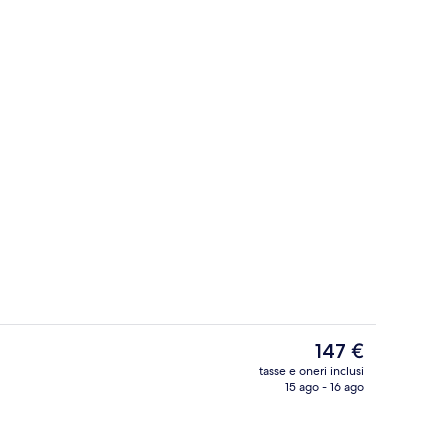
Aromaterapia, massaggi con le pietre 
Il
147 €
prezzo
tasse e oneri inclusi
attuale
15 ago - 16 ago
Servizio di colazione, pranzo e cena
è
147 €