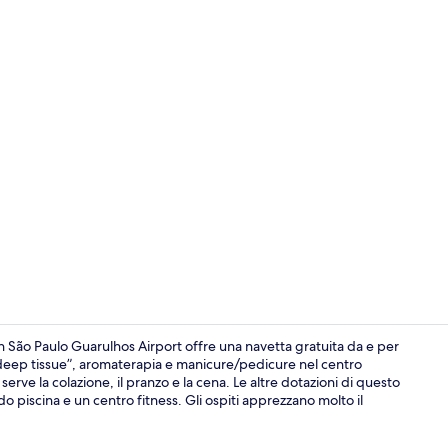
Reception
n São Paulo Guarulhos Airport offre una navetta gratuita da e per
“deep tissue”, aromaterapia e manicure/pedicure nel centro
ve la colazione, il pranzo e la cena. Le altre dotazioni di questo
Bar (in loco)
do piscina e un centro fitness. Gli ospiti apprezzano molto il