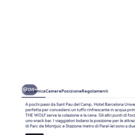
139+
Panoramica
Camere
Posizione
Regolamenti
A pochi passi da Sant Pau del Camp, Hotel Barcelona Univer
perfetta per concedersi un tuffo rinfrescante in acqua prima
THE WOLF serve la colazione e la cena. Gli altri punti di for
uno snack bar. I viaggiatori lodano la posizione per le attraz
di Parc de Montjuic e Stazione metro di Paral-lel sono a due