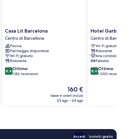
Casa
Hotel
Casa Lit Barcelona
Hotel Garbi Millenni
Lit
Garbi
Centro di Barcellona
Centro di Barcellona
Barcelona
Millenni
Piscina
Wi-Fi gratuito
Centro
Centro
Parcheggio disponibile
Ristorante
di
di
Wi-Fi gratuito
Aria condizionata
Barcellona
Barcellona
Ristorante
Palestra
8.4
8.4
Ottimo
Ottimo
8,4
8,4
su
su
1.182 recensioni
1.000 recensioni
10,
10,
Ottimo,
Ottimo,
Il
160 €
1.182
1.000
prezzo
tasse e oneri inclusi
t
recensioni
recensioni
attuale
23 ago - 24 ago
è
160 €
Accedi
Iscriviti gratis