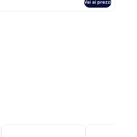
Vai ai prezzi
no, lampada, scrivania, sedia e un piccolo tavolo con un quaderno.
Casa Lit Barcelona
Hotel Garbi Millenni