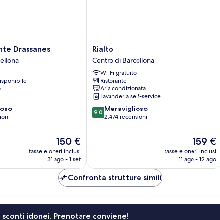
Rialto
nte Drassanes
Rialto
Centro
cellona
Centro di Barcellona
di
Wi-Fi gratuito
Barcellona
isponibile
Ristorante
o
Aria condizionata
Lavanderia self-service
9.0
ioso
Meraviglioso
9,0
su
ioni
2.474 recensioni
10,
Meraviglioso,
Il
Il
150 €
159 €
2.474
prezzo
prezzo
tasse e oneri inclusi
tasse e oneri inclusi
recensioni
attuale
attuale
31 ago - 1 set
11 ago - 12 ago
è
è
150 €
159 €
Confronta strutture simili
li sconti idonei. Prenotare conviene!