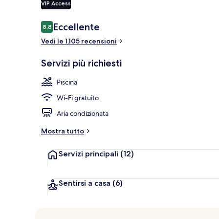
VIP Access
Recensioni
Eccellente
8,8
8,8 su 10
Bar accanto a
Vedi le 1.105 recensioni
Servizi più richiesti
Piscina
Wi-Fi gratuito
Aria condizionata
Mostra tutto
Servizi principali
(12)
Sentirsi a casa
(6)