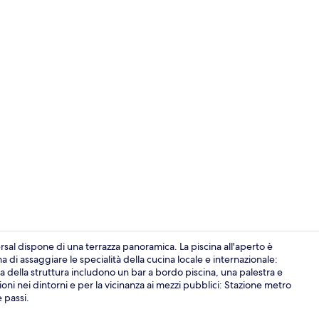
Con vista sull
sal dispone di una terrazza panoramica. La piscina all'aperto è
 di assaggiare le specialità della cucina locale e internazionale:
za della struttura includono un bar a bordo piscina, una palestra e
Piscina all'a
ioni nei dintorni e per la vicinanza ai mezzi pubblici: Stazione metro
 passi.