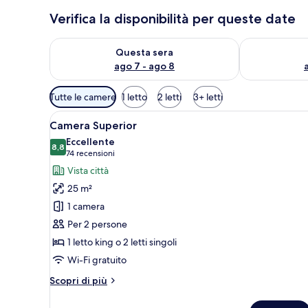
Verifica la disponibilità per queste date
Verifica la disponibilità per questa sera, ago 7 - ago
Verifica la di
Questa sera
ago 7 - ago 8
Filtri
Tutte le camere
1 letto
2 letti
3+ letti
disponibili
Apri
Camera Superior | Minibar, cas
per
9
Camera Superior
tutte
le
Eccellente
le
8,8
camere
8,8 su 10
(74
74 recensioni
foto
recensioni)
Vista città
per
25 m²
Camera
1 camera
Superior
Per 2 persone
1 letto king o 2 letti singoli
Wi-Fi gratuito
Altri
Scopri di più
dettagli
per