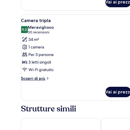
Vai ai prezz
Camera
Superior
Apri
Una camera d'albergo con due l
16
Camera tripla
tutte
Meraviglioso
le
9,2
9,2 su 10
(30
30 recensioni
foto
recensioni)
34 m²
per
1 camera
Camera
Per 3 persone
tripla
3 letti singoli
Wi-Fi gratuito
Altri
Scopri di più
dettagli
per
Vai ai prezz
Camera
tripla
Strutture simili
Sixties Ramblas
Hotel Andant