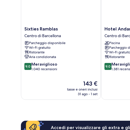
Sixties
Hotel
Sixties Ramblas
Hotel Anda
Ramblas
Andante
Centro di Barcellona
Centro di Bar
Centro
Drassanes
Parcheggio disponibile
Piscina
di
Centro
Wi-Fi gratuito
Parcheggio d
Barcellona
di
Ristorante
Wi-Fi gratuit
Barcellona
Aria condizionata
Ristorante
9.0
9.0
Meraviglioso
Meravigl
9,0
9,0
su
su
1.040 recensioni
1.381 recens
10,
10,
Meraviglioso,
Meraviglioso,
Il
143 €
1.040
1.381
prezzo
tasse e oneri inclusi
recensioni
recensioni
attuale
31 ago - 1 set
è
143 €
Accedi per visualizzare gli extra e g