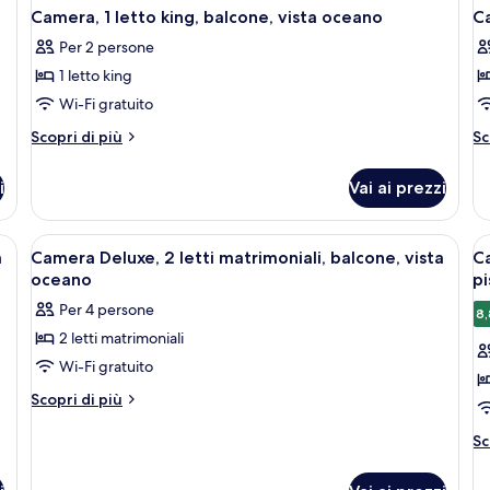
Camera, 1 letto king, balcone, vista oceano
Ca
Per 2 persone
1 letto king
Wi-Fi gratuito
Altri
Al
Scopri di più
Sc
dettagli
de
per
pe
i
Vai ai prezzi
Camera,
Ca
1
1
letto
le
na scrivania, una TV e un balcone con vista su palme.
Apri
Minibar, una cassaforte in camera, una
A
1
king,
ki
a
Camera Deluxe, 2 letti matrimoniali, balcone, vista
Ca
tutte
t
balcone,
ba
oceano
pi
vista
le
vi
le
Per 4 persone
oceano
pi
8,
foto
f
2 letti matrimoniali
per
p
Wi-Fi gratuito
Camera
C
Deluxe,
D
Altri
Scopri di più
dettagli
2
2
per
Al
Sc
letti
le
Camera
de
matrimoniali,
m
Deluxe,
pe