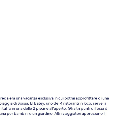
4 ristoranti;
egalerà una vacanza esclusiva in cui potrai approfittare di una
iaggia di Sosúa. El Batey, uno dei 4 ristoranti in loco, serve la
tuffo in una delle 2 piscine all'aperto. Gli altri punti di forza di
Luogo d'inte
ina per bambini e un giardino. Altri viaggiatori apprezzano il