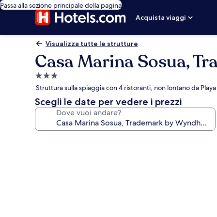
Passa alla sezione principale della pagina
Acquista viaggi
Visualizza tutte le strutture
Casa Marina Sosua, Tr
Struttura
a
Struttura sulla spiaggia con 4 ristoranti, non lontano da Playa 
3.0
Scegli le date per vedere i prezzi
stelle
Dove vuoi andare?
Galleria
fotografica
per
Casa
Marina
Sosua,