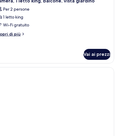
mera, 1 letto king, balcone, vista giardino
utte
Per 2 persone
1 letto king
oto
er
Wi-Fi gratuito
amera,
tri
opri di più
ttagli
r
etto
mera,
ing,
Vai ai prezzi
alcone,
tto
sta
ng,
lcone,
iardino
sta
ardino