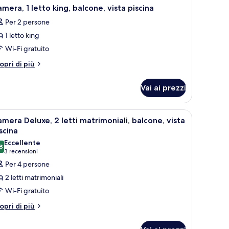
mera, 1 letto king, balcone, vista piscina
Per 2 persone
1 letto king
Wi-Fi gratuito
tri
opri di più
ttagli
r
Vai ai prezzi
mera,
tto
 scrivania, tende oscuranti
pri
Camera d'hotel con due letti, una scrivania, u
2
ng,
mera Deluxe, 2 letti matrimoniali, balcone, vista
utte
lcone,
scina
sta
Eccellente
scina
8
oto
8,8 su 10
(3
3 recensioni
er
recensioni)
Per 4 persone
amera
2 letti matrimoniali
eluxe,
Wi-Fi gratuito
tri
opri di più
tti
ttagli
atrimoniali,
r