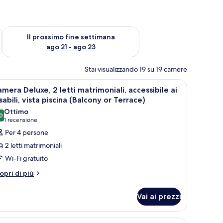
ne settimana, ago 14 - ago 16
Verifica la disponibilità per il prossimo fine settimana, ago 21
Il prossimo fine settimana
ago 21 - ago 23
Stai visualizzando 19 su 19 camere
 scrivania, tende oscuranti
pri
Camera d'hotel con due letti, una scrivania, u
2
mera Deluxe, 2 letti matrimoniali, accessibile ai
utte
sabili, vista piscina (Balcony or Terrace)
Ottimo
0
oto
8,0 su 10
(1
1 recensione
er
recensione)
Per 4 persone
amera
2 letti matrimoniali
eluxe,
Wi-Fi gratuito
tri
opri di più
tti
ttagli
atrimoniali,
r
Vai ai prezzi
ccessibile
amera
luxe,
sabili,
e oscuranti
pri
Camera, 2 letti matrimoniali, balcone, vista gi