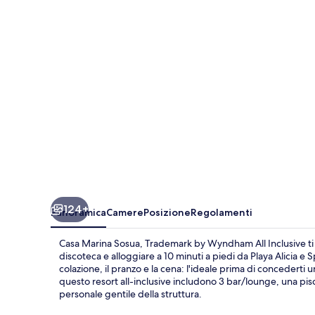
Trademark
by
Wyndham
All
Inclusive
124+
Panoramica
Camere
Posizione
Regolamenti
Casa Marina Sosua, Trademark by Wyndham All Inclusive ti r
discoteca e alloggiare a 10 minuti a piedi da Playa Alicia e Sp
colazione, il pranzo e la cena: l'ideale prima di concederti un 
questo resort all-inclusive includono 3 bar/lounge, una pisc
personale gentile della struttura.