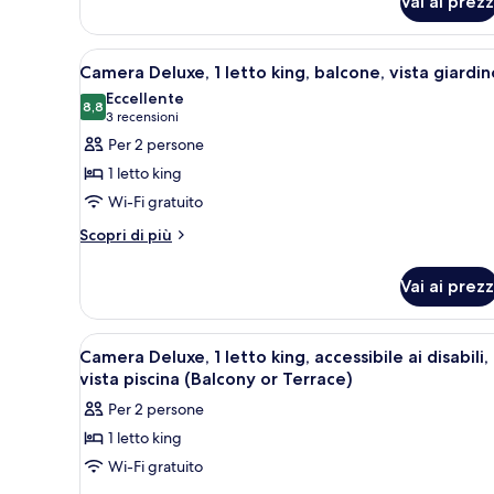
Vai ai prezz
balcone,
Camera
Deluxe,
vista
2
giardino
Apri
Una camera d'albergo con un l
1
letti
Camera Deluxe, 1 letto king, balcone, vista giardin
tutte
matrimoniali,
Eccellente
balcone,
le
8,8
8,8 su 10
(3
3 recensioni
vista
foto
recensioni)
Per 2 persone
giardino
per
1 letto king
Camera
Wi-Fi gratuito
Deluxe,
Altri
1
Scopri di più
dettagli
letto
per
king,
Vai ai prezz
Camera
balcone,
Deluxe,
1
vista
Apri
Minibar, una cassaforte in came
1
letto
Camera Deluxe, 1 letto king, accessibile ai disabili,
giardino
tutte
king,
vista piscina (Balcony or Terrace)
balcone,
le
Per 2 persone
vista
foto
giardino
1 letto king
per
Wi-Fi gratuito
Camera