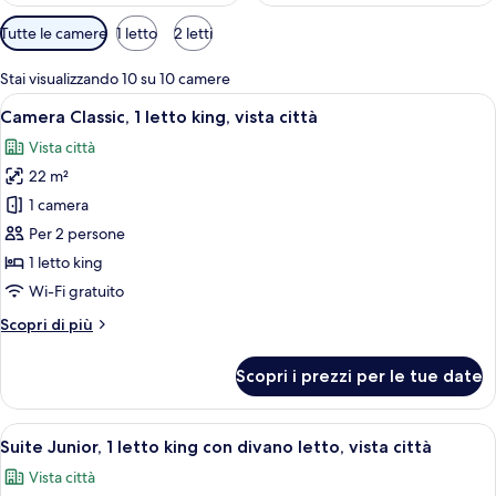
Filtri
Tutte le camere
1 letto
2 letti
disponibili
per
Stai visualizzando 10 su 10 camere
le
Apri
Una camera d'albergo con un letto, una
6
Camera Classic, 1 letto king, vista città
camere
tutte
Vista città
le
22 m²
foto
per
1 camera
Camera
Per 2 persone
Classic,
1 letto king
1
Wi-Fi gratuito
letto
Altri
Scopri di più
king,
dettagli
vista
per
Scopri i prezzi per le tue date
città
Camera
Classic,
1
Apri
Una moderna camera d'albergo con diva
6
letto
Suite Junior, 1 letto king con divano letto, vista città
tutte
king,
Vista città
vista
le