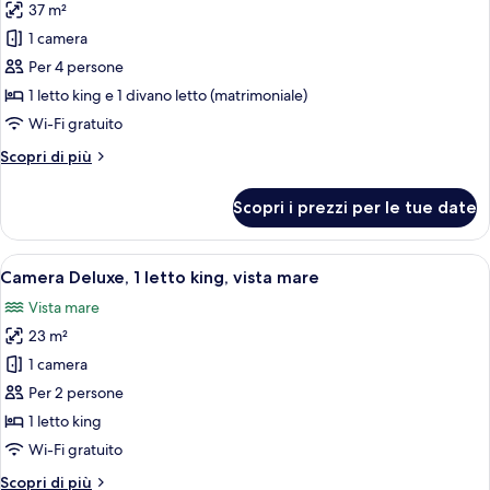
città
37 m²
foto
per
1 camera
Suite
Per 4 persone
Junior,
1 letto king e 1 divano letto (matrimoniale)
1
Wi-Fi gratuito
letto
Altri
Scopri di più
king
dettagli
con
per
Scopri i prezzi per le tue date
divano
Suite
Junior,
letto,
1
Apri
Una camera d'albergo con un letto, una
vista
10
letto
Camera Deluxe, 1 letto king, vista mare
tutte
città
king
Vista mare
con
le
divano
23 m²
foto
letto,
per
1 camera
vista
Camera
città
Per 2 persone
Deluxe,
1 letto king
1
Wi-Fi gratuito
letto
Altri
Scopri di più