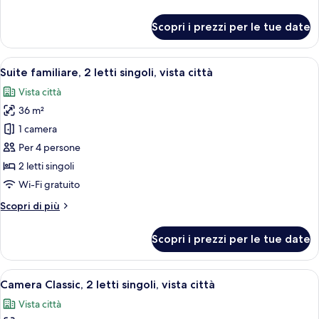
dettagli
divano
per
Scopri i prezzi per le tue date
letto,
Camera,
1
vista
letto
Apri
Una camera d'albergo con due letti, una
mare
8
king
Suite familiare, 2 letti singoli, vista città
tutte
con
Vista città
divano
le
letto,
36 m²
foto
vista
per
1 camera
mare
Suite
Per 4 persone
familiare,
2 letti singoli
2
Wi-Fi gratuito
letti
Altri
Scopri di più
singoli,
dettagli
vista
per
Scopri i prezzi per le tue date
città
Suite
familiare,
2
Apri
Una camera d'albergo con due letti, un
9
letti
Camera Classic, 2 letti singoli, vista città
tutte
singoli,
Vista città
vista
le