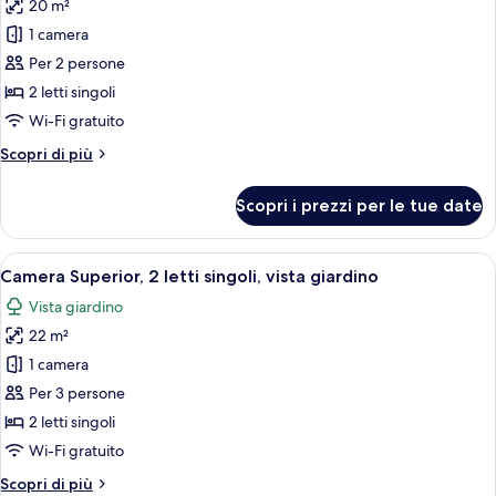
città
20 m²
foto
per
1 camera
Camera
Per 2 persone
Classic,
2 letti singoli
2
Wi-Fi gratuito
letti
Altri
Scopri di più
singoli,
dettagli
vista
per
Scopri i prezzi per le tue date
città
Camera
Classic,
2
Apri
Camera d'hotel con due letti, un divano
7
letti
Camera Superior, 2 letti singoli, vista giardino
tutte
singoli,
Vista giardino
vista
le
città
22 m²
foto
per
1 camera
Camera
Per 3 persone
Superior,
2 letti singoli
2
Wi-Fi gratuito
letti
Altri
Scopri di più
singoli,