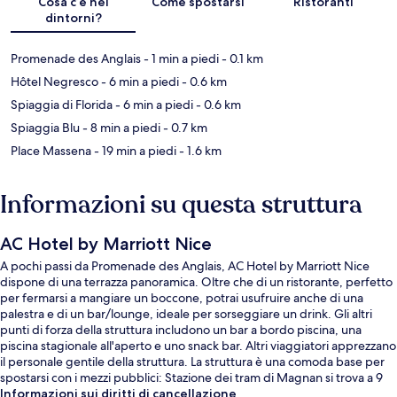
Cosa c’è nei
Come spostarsi
Ristoranti
dintorni?
Promenade des Anglais
- 1 min a piedi
- 0.1 km
Hôtel Negresco
- 6 min a piedi
- 0.6 km
Spiaggia di Florida
- 6 min a piedi
- 0.6 km
Spiaggia Blu
- 8 min a piedi
- 0.7 km
Place Massena
- 19 min a piedi
- 1.6 km
Informazioni su questa struttura
AC Hotel by Marriott Nice
A pochi passi da Promenade des Anglais, AC Hotel by Marriott Nice
dispone di una terrazza panoramica. Oltre che di un ristorante, perfetto
per fermarsi a mangiare un boccone, potrai usufruire anche di una
palestra e di un bar/lounge, ideale per sorseggiare un drink. Gli altri
punti di forza della struttura includono un bar a bordo piscina, una
piscina stagionale all'aperto e uno snack bar. Altri viaggiatori apprezzano
il personale gentile della struttura. La struttura è una comoda base per
spostarsi con i mezzi pubblici: Stazione dei tram di Magnan si trova a 9
min a piedi e Stazione dei tram di Alsace - Lorraine a 9.
Informazioni sui diritti di cancellazione