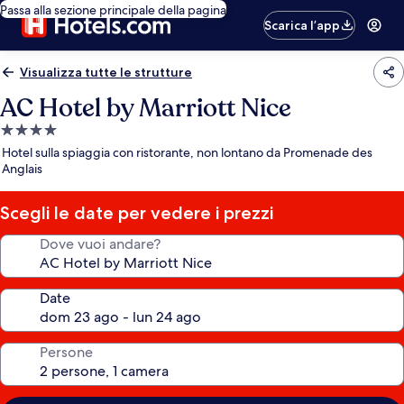
Passa alla sezione principale della pagina
Scarica l’app
Visualizza tutte le strutture
AC Hotel by Marriott Nice
Struttura
a
Hotel sulla spiaggia con ristorante, non lontano da Promenade des
4.0
Anglais
stelle
Scegli le date per vedere i prezzi
Dove vuoi andare?
Date
Persone