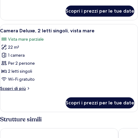
dettagli
vista
per
Scopri i prezzi per le tue date
giardino
Camera
Superior,
2
Apri
Una camera d'albergo con un letto, una
7
letti
Camera Deluxe, 2 letti singoli, vista mare
tutte
singoli,
Vista mare parziale
vista
le
giardino
22 m²
foto
per
1 camera
Camera
Per 2 persone
Deluxe,
2 letti singoli
2
Wi-Fi gratuito
letti
Altri
Scopri di più
singoli,
dettagli
vista
per
Scopri i prezzi per le tue date
mare
Camera
Deluxe,
2
Strutture simili
letti
singoli,
Nice Centre Hotel
Splendid
vista
mare