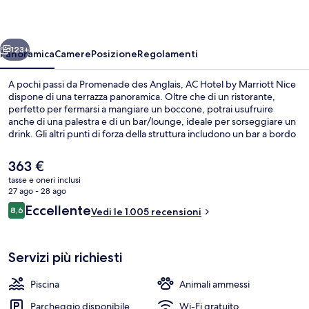
Marriott
Nice
ietro
Avanti
123+
Panoramica
Camere
Posizione
Regolamenti
A pochi passi da Promenade des Anglais, AC Hotel by Marriott Nice
dispone di una terrazza panoramica. Oltre che di un ristorante,
perfetto per fermarsi a mangiare un boccone, potrai usufruire
anche di una palestra e di un bar/lounge, ideale per sorseggiare un
drink. Gli altri punti di forza della struttura includono un bar a bordo
piscina, una piscina stagionale all'aperto e uno snack bar. Altri
viaggiatori apprezzano il personale gentile della struttura. La
Il
363 €
struttura è una comoda base per spostarsi con i mezzi pubblici:
prezzo
tasse e oneri inclusi
Stazione dei tram di Magnan si trova a 9 min a piedi e Stazione dei
attuale
27 ago - 28 ago
tram di Alsace - Lorraine a 9.
Piscina stagionale all'aperto, ombrelloni
è
Recensioni
Eccellente
8,6
Vedi le 1.005 recensioni
363 €
8,6 su 10
Servizi più richiesti
Piscina
Animali ammessi
Parcheggio disponibile
Wi-Fi gratuito