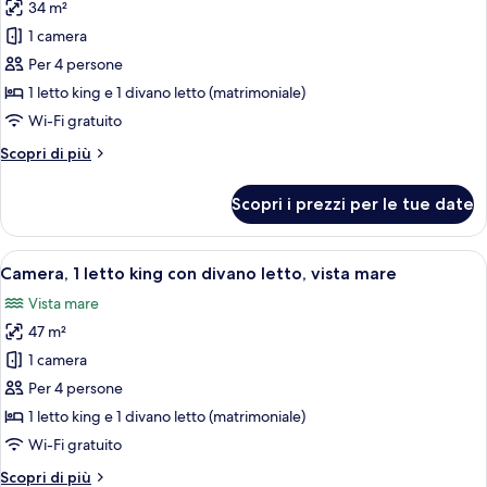
giardino
34 m²
foto
per
1 camera
Camera
Per 4 persone
Junior,
1 letto king e 1 divano letto (matrimoniale)
1
Wi-Fi gratuito
letto
Altri
Scopri di più
king
dettagli
con
per
Scopri i prezzi per le tue date
divano
Camera
Junior,
letto,
1
Apri
Una camera d'albergo moderna con un d
vista
12
letto
Camera, 1 letto king con divano letto, vista mare
tutte
mare
king
Vista mare
con
le
divano
47 m²
foto
letto,
per
1 camera
vista
Camera,
mare
Per 4 persone
1
1 letto king e 1 divano letto (matrimoniale)
letto
Wi-Fi gratuito
king
Altri
Scopri di più
con