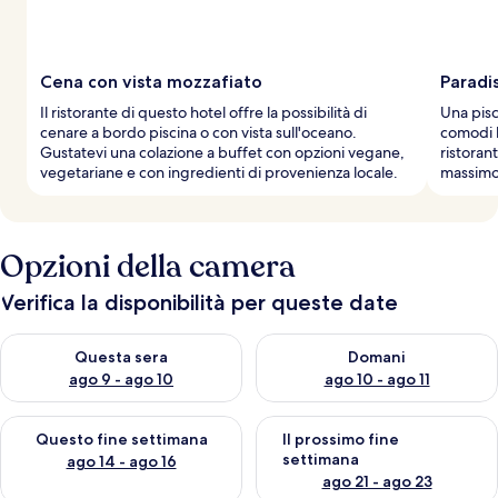
Cena con vista mozzafiato
Paradi
Il ristorante di questo hotel offre la possibilità di
Una pisc
cenare a bordo piscina o con vista sull'oceano.
comodi l
Gustatevi una colazione a buffet con opzioni vegane,
ristoran
vegetariane e con ingredienti di provenienza locale.
massimo 
Opzioni della camera
Verifica la disponibilità per queste date
Verifica la disponibilità per questa sera, ago 9 - ago 10
Verifica la disponibilità per d
Questa sera
Domani
ago 9 - ago 10
ago 10 - ago 11
Verifica la disponibilità per questo fine settimana, ago 14 - ag
Verifica la disponibilità per i
Questo fine settimana
Il prossimo fine
settimana
ago 14 - ago 16
ago 21 - ago 23