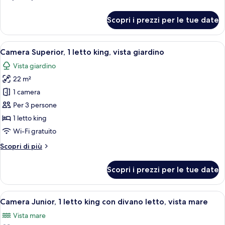
king,
dettagli
vista
per
Scopri i prezzi per le tue date
mare
Camera
Deluxe,
1
Apri
Camera d'albergo con un letto grande, 
7
letto
Camera Superior, 1 letto king, vista giardino
tutte
king,
Vista giardino
vista
le
mare
22 m²
foto
per
1 camera
Camera
Per 3 persone
Superior,
1 letto king
1
Wi-Fi gratuito
letto
Altri
Scopri di più
king,
dettagli
vista
per
Scopri i prezzi per le tue date
giardino
Camera
Superior,
1
Apri
Camera d'albergo con un letto, un divan
11
letto
Camera Junior, 1 letto king con divano letto, vista mare
tutte
king,
Vista mare
vista
le