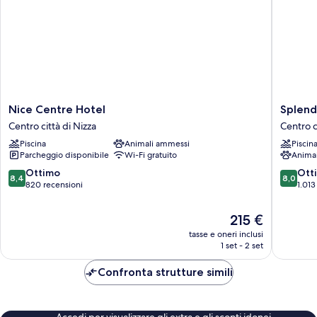
Nice
Splendi
Nice Centre Hotel
Splend
Centre
Hotel
Centro città di Nizza
Centro c
Hotel
&
Piscina
Animali ammessi
Piscin
Centro
Spa
Parcheggio disponibile
Wi-Fi gratuito
Anima
città
Nice
di
Centro
8.4
8.0
Ottimo
Ott
8,4
8,0
Nizza
città
su
su
820 recensioni
1.013
di
10,
10,
Nizza
Ottimo,
Ottimo,
Il
215 €
820
1.013
prezzo
tasse e oneri inclusi
recensioni
recensio
attuale
1 set - 2 set
è
215 €
Confronta strutture simili