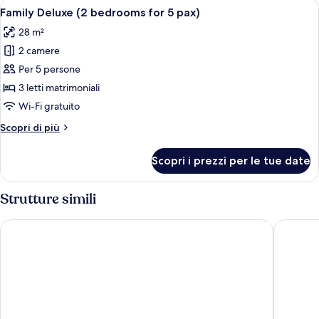
Apri
Camera moderna con un letto grande, 
5
Camere
Family Deluxe (2 bedrooms for 5 pax)
tutte
per
28 m²
6
le
Pax)
2 camere
foto
per
Per 5 persone
Family
3 letti matrimoniali
Deluxe
Wi-Fi gratuito
(2
Altri
Scopri di più
bedrooms
dettagli
for
per
Scopri i prezzi per le tue date
Family
5
Deluxe
pax)
(2
Strutture simili
bedrooms
for
The Hoxton, Florence
Villa Olm
5
pax)