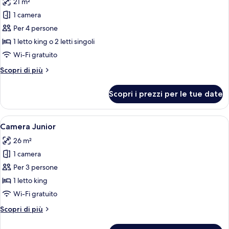
21 m²
le
1 camera
foto
per
Per 4 persone
Doppia
1 letto king o 2 letti singoli
familiare
Wi-Fi gratuito
Altri
Scopri di più
dettagli
per
Scopri i prezzi per le tue date
Doppia
familiare
Apri
Una camera d'hotel con un letto, un 
7
Camera Junior
tutte
26 m²
le
1 camera
foto
per
Per 3 persone
Camera
1 letto king
Junior
Wi-Fi gratuito
Altri
Scopri di più
dettagli
per