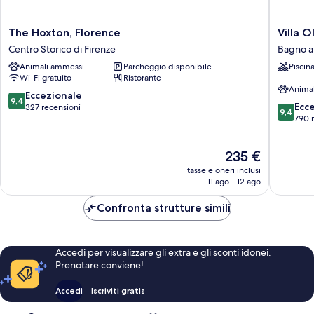
The
Villa
The Hoxton, Florence
Villa O
Hoxton,
Olmi
Centro Storico di Firenze
Bagno a 
Florence
Firenze
Animali ammessi
Parcheggio disponibile
Piscin
Centro
Bagno
Wi-Fi gratuito
Ristorante
Storico
a
Anima
di
Ripoli
9.4
Eccezionale
9,4
9.4
Firenze
Ecc
su
327 recensioni
9,4
su
790 
10,
10,
Eccezionale,
Eccezion
327
Il
235 €
790
recensioni
prezzo
recensio
tasse e oneri inclusi
attuale
11 ago - 12 ago
è
235 €
Confronta strutture simili
Accedi per visualizzare gli extra e gli sconti idonei.
Prenotare conviene!
Accedi
Iscriviti gratis