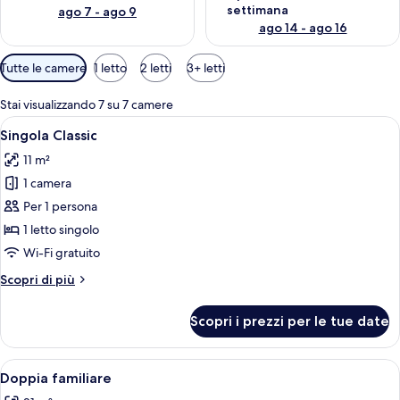
settimana
ago 7 - ago 9
ago 14 - ago 16
Filtri
Tutte le camere
1 letto
2 letti
3+ letti
disponibili
per
Stai visualizzando 7 su 7 camere
le
Apri
Una camera d'albergo con un letto, un
5
Singola Classic
camere
tutte
11 m²
le
1 camera
foto
per
Per 1 persona
Singola
1 letto singolo
Classic
Wi-Fi gratuito
Altri
Scopri di più
dettagli
per
Scopri i prezzi per le tue date
Singola
Classic
Apri
Una camera d'albergo con un letto gra
5
Doppia familiare
tutte