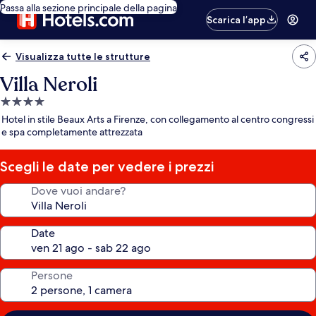
Passa alla sezione principale della pagina
Scarica l’app
Visualizza tutte le strutture
Villa Neroli
Struttura
a
Hotel in stile Beaux Arts a Firenze, con collegamento al centro congressi
4.0
e spa completamente attrezzata
stelle
Scegli le date per vedere i prezzi
Dove vuoi andare?
Date
Persone