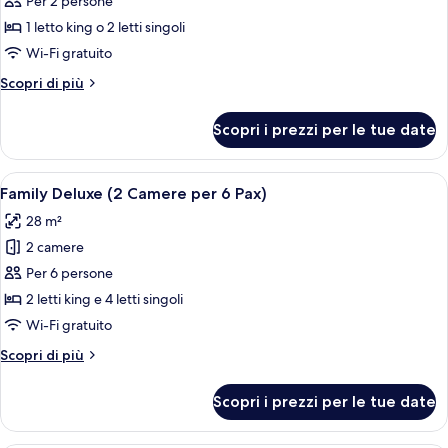
Per 2 persone
Classic
1 letto king o 2 letti singoli
Wi-Fi gratuito
Altri
Scopri di più
dettagli
per
Scopri i prezzi per le tue date
Doppia
Classic
Apri
Camera moderna con un letto grande, 
5
Family Deluxe (2 Camere per 6 Pax)
tutte
28 m²
le
2 camere
foto
per
Per 6 persone
Family
2 letti king e 4 letti singoli
Deluxe
Wi-Fi gratuito
(2
Altri
Scopri di più
Camere
dettagli
per
per
Scopri i prezzi per le tue date
Family
6
Deluxe
Pax)
(2