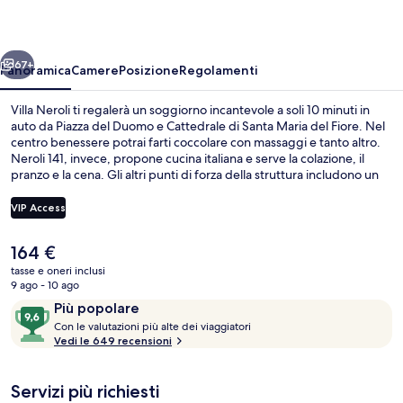
ietro
Avanti
67+
Panoramica
Camere
Posizione
Regolamenti
Villa Neroli ti regalerà un soggiorno incantevole a soli 10 minuti in
auto da Piazza del Duomo e Cattedrale di Santa Maria del Fiore. Nel
centro benessere potrai farti coccolare con massaggi e tanto altro.
Neroli 141, invece, propone cucina italiana e serve la colazione, il
pranzo e la cena. Gli altri punti di forza della struttura includono un
bar a bordo piscina, una palestra e una piscina stagionale all'aperto.
Gli ospiti apprezzano molto il personale gentile e la colazione.
VIP Access
Il
164 €
Facciata della struttura
prezzo
tasse e oneri inclusi
attuale
9 ago - 10 ago
è
Recensioni
9,6
Più popolare
164 €
C
su
Con le valutazioni più alte dei viaggiatori
o
Vedi le 649 recensioni
10,
n
Più
popolare
Servizi più richiesti
l