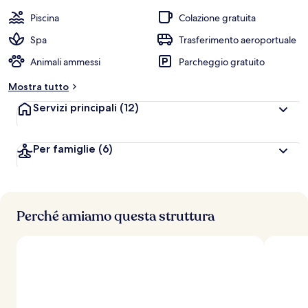
e
Piscina
Colazione gratuita
v
a
Spa
Trasferimento aeroportuale
l
Animali ammessi
Parcheggio gratuito
u
t
Mostra tutto
a
z
Servizi principali
(12)
i
o
n
Per famiglie
(6)
i
p
i
ù
Perché amiamo questa struttura
a
l
t
e
d
e