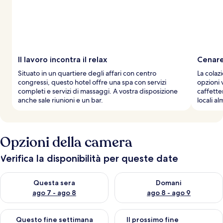
i
v
i
a
g
g
Il lavoro incontra il relax
Cenare
i
Situato in un quartiere degli affari con centro
La colaz
a
congressi, questo hotel offre una spa con servizi
opzioni v
t
completi e servizi di massaggi. A vostra disposizione
caffette
o
anche sale riunioni e un bar.
locali a
r
i
Opzioni della camera
Verifica la disponibilità per queste date
Verifica la disponibilità per questa sera, ago 7 - ago 8
Verifica la disponibilità per d
Questa sera
Domani
ago 7 - ago 8
ago 8 - ago 9
Verifica la disponibilità per questo fine settimana, ago 7 - ago
Verifica la disponibilità per il
Questo fine settimana
Il prossimo fine