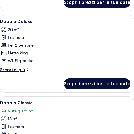
Scopri i prezzi per le tue date
Camera
Junior
Apri
Una moderna camera d'albergo con un 
7
Doppia Deluxe
tutte
20 m²
le
1 camera
foto
per
Per 2 persone
Doppia
1 letto king
Deluxe
Wi-Fi gratuito
Altri
Scopri di più
dettagli
per
Scopri i prezzi per le tue date
Doppia
Deluxe
Apri
Doppia Classic | Biancheria da letto di 
6
Doppia Classic
tutte
Vista giardino
le
16 m²
foto
per
1 camera
Doppia