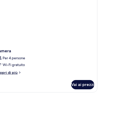
amera
Per 4 persone
Wi-Fi gratuito
tri
opri di più
ttagli
r
Vai ai prezzi
amera