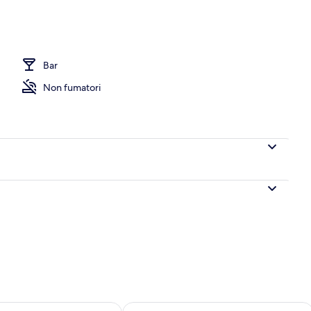
erni
Bar
Non fumatori
 8
sponibilità per domani, ago 8 - ago 9
Verifica la disponibilità per questo fi