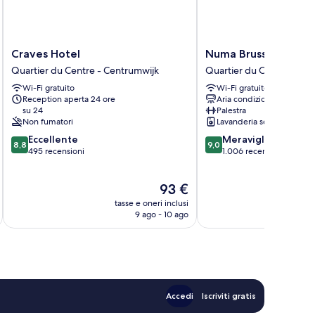
Craves
Numa
Craves Hotel
Numa Brussels Royal 
Hotel
Brussels
Quartier du Centre - Centrumwijk
Quartier du Centre - Ce
Quartier
Royal
Wi-Fi gratuito
Wi-Fi gratuito
du
Galleries
Reception aperta 24 ore
Aria condizionata
Centre
Quartier
su 24
Palestra
-
du
Non fumatori
Lavanderia self-service
Centrumwijk
Centre
8.8
9.0
Eccellente
Meraviglioso
-
8,8
9,0
su
su
495 recensioni
1.006 recensioni
Centrumwijk
10,
10,
Eccellente,
Meraviglioso,
Il
93 €
495
1.006
prezzo
recensioni
recensioni
tasse e oneri inclusi
t
attuale
9 ago - 10 ago
è
93 €
Accedi
Iscriviti gratis