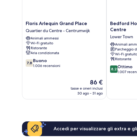
Floris
Bedford
Floris Arlequin Grand Place
Bedford Ho
Arlequin
Hotel
Centre
Quartier du Centre - Centrumwijk
Grand
&
Lower Town
Animali ammessi
Place
Congress
Wi-Fi gratuito
Quartier
Centre
Animali amm
Ristorante
Parcheggio d
du
Lower
Aria condizionata
Wi-Fi gratuit
Centre
Town
Ristorante
7.8
Buono
-
7,8
su
1.006 recensioni
8.2
Centrumwijk
Ottimo
8,2
10,
su
1.007 recen
Buono,
10,
Il
86 €
1.006
Ottimo,
prezzo
recensioni
1.007
tasse e oneri inclusi
attuale
30 ago - 31 ago
recensioni
è
86 €
Accedi per visualizzare gli extra e g