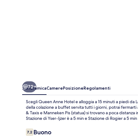
72+
Panoramica
Camere
Posizione
Regolamenti
Scegli Queen Anne Hotel e alloggia a 15 minuti a piedi da L
della colazione a buffet servita tutti i giorni, potrai fermar
& Taxis e Manneken Pis (statua) si trovano a poca distanza in
Stazione di Yser-Ijzer è a 5 min e Stazione di Rogier a 5 min 
Recensioni
Buono
7,2
7,2 su 10