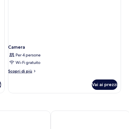
Camera
Per 4 persone
Wi-Fi gratuito
Altri
Scopri di più
dettagli
per
i
Vai ai prezzi
Camera
l & Congress Centre
ibis Brussels City Centre