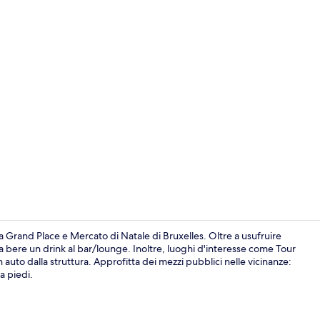
Facciata dell
a Grand Place e Mercato di Natale di Bruxelles. Oltre a usufruire
ti a bere un drink al bar/lounge. Inoltre, luoghi d'interesse come Tour
 auto dalla struttura. Approfitta dei mezzi pubblici nelle vicinanze:
Reception
a piedi.