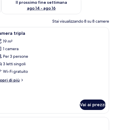
Il prossimo fine settimana
ago 14 - ago 16
Stai visualizzando 8 su 8 camere
 foglia.
a scrivania e una sedia. Si vede un appendiabiti con un giubbotto appeso.
pri
Camera d'albergo con due letti, una scrivania,
4
mera tripla
utte
19 m²
1 camera
oto
er
Per 3 persone
amera
3 letti singoli
ipla
Wi-Fi gratuito
tri
opri di più
ttagli
r
amera
ipla
Vai ai prezzi
nestra con tende, un termosifone e carta da parati decorata.