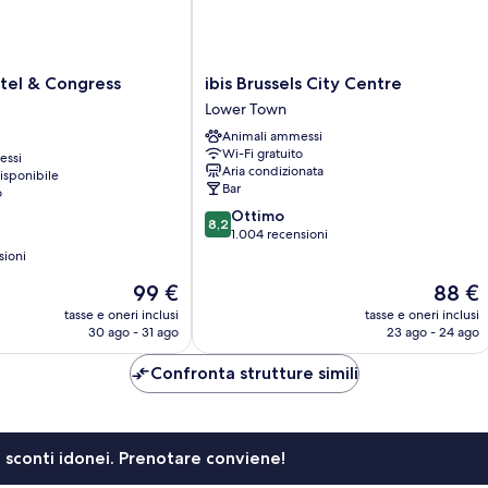
ibis
tel & Congress
ibis Brussels City Centre
Brussels
Lower Town
City
Animali ammessi
Centre
Wi-Fi gratuito
essi
Lower
Aria condizionata
isponibile
Town
Bar
o
8.2
Ottimo
8,2
su
1.004 recensioni
10,
sioni
Ottimo,
Il
Il
99 €
88 €
1.004
prezzo
prezzo
recensioni
tasse e oneri inclusi
tasse e oneri inclusi
attuale
attuale
30 ago - 31 ago
23 ago - 24 ago
è
è
99 €
88 €
Confronta strutture simili
li sconti idonei. Prenotare conviene!