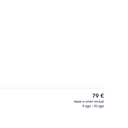
a struttura
Dettaglio interni
Il
79 €
prezzo
tasse e oneri inclusi
attuale
9 ago - 10 ago
Hall
è
79 €