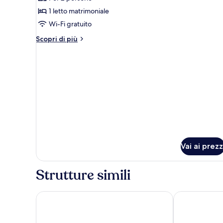
foto
per
1 letto matrimoniale
Double
Wi-Fi gratuito
Room
Altri
Scopri di più
dettagli
per
Double
Room
Vai ai prezz
Strutture simili
Floris Arlequin Grand Place
Bedford Hote