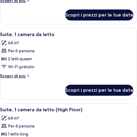
Altri
Scopri di più
dettagli
1
per
letto
Scopri i prezzi per le tue date
Suite
king
monolocale,
con
1
Apri
Una cucina compatta in hotel, con lava
5
letto
divano
Suite, 1 camera da letto
tutte
king
letto,
64 m²
con
le
cucina
divano
Per 6 persone
foto
(High
letto,
per
2 letti queen
cucina
Floor)
Suite,
(High
Wi-Fi gratuito
Floor)
1
Altri
Scopri di più
camera
dettagli
da
per
Scopri i prezzi per le tue date
Suite,
letto
1
camera
Apri
Una cucina compatta in hotel, con lava
5
da
Suite, 1 camera da letto (High Floor)
tutte
letto
64 m²
le
Per 4 persone
foto
per
1 letto king