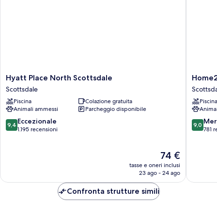
Hyatt
Home2
Hyatt Place North Scottsdale
Home2 
Place
Suites
Scottsdale
Scottsd
North
by
Piscina
Colazione gratuita
Piscin
Scottsdale
Hilton
Animali ammessi
Parcheggio disponibile
Anima
Scottsdale
Scottsda
North
9.4
9.0
Eccezionale
Mer
9,4
9,0
Scottsda
su
su
1.195 recensioni
781 r
10,
10,
Eccezionale,
Meravigl
Il
74 €
1.195
781
prezzo
recensioni
recensio
tasse e oneri inclusi
attuale
23 ago - 24 ago
è
74 €
Confronta strutture simili