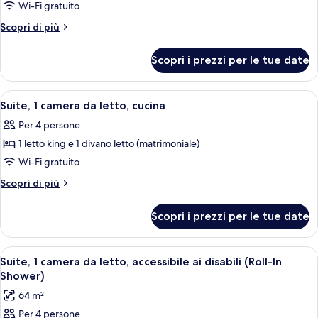
Suite
Wi-Fi gratuito
monolocale,
Altri
Scopri di più
letti
dettagli
multipli,
per
Scopri i prezzi per le tue date
Suite
cucina
monolocale,
letti
Apri
Una cucina compatta in hotel, con lava
5
multipli,
Suite, 1 camera da letto, cucina
tutte
cucina
Per 4 persone
le
1 letto king e 1 divano letto (matrimoniale)
foto
per
Wi-Fi gratuito
Suite,
Altri
Scopri di più
1
dettagli
per
camera
Scopri i prezzi per le tue date
Suite,
da
1
letto,
camera
Apri
Una moderna camera d'albergo con un d
4
cucina
da
Suite, 1 camera da letto, accessibile ai disabili (Roll-In
tutte
letto,
Shower)
cucina
le
64 m²
foto
Per 4 persone