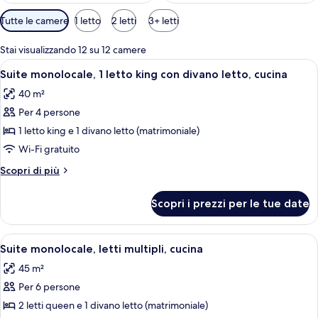
Filtri
Tutte le camere
1 letto
2 letti
3+ letti
disponibili
per
Stai visualizzando 12 su 12 camere
le
Apri
Una camera d'albergo con un letto, un d
6
Suite monolocale, 1 letto king con divano letto, cucina
camere
tutte
40 m²
le
Per 4 persone
foto
per
1 letto king e 1 divano letto (matrimoniale)
Suite
Wi-Fi gratuito
monolocale,
Altri
Scopri di più
1
dettagli
letto
per
Scopri i prezzi per le tue date
Suite
king
monolocale,
con
1
Apri
Una camera d'albergo con divano, due le
divano
5
letto
Suite monolocale, letti multipli, cucina
tutte
king
letto,
45 m²
con
le
cucina
divano
Per 6 persone
foto
letto,
per
2 letti queen e 1 divano letto (matrimoniale)
cucina