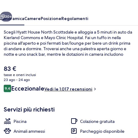
Scottsdale
ietro
Avanti
30+
Panoramica
Camere
Posizione
Regolamenti
Scegli Hyatt House North Scottsdale e alloggia a 5 minuti in auto da
Kierland Commons e Mayo Clinic Hospital. Fai un tuffo in nella
piscina all'aperto e poi fermati bar/lounge per bere un drink prima
di andare a dormire. Troverai anche una palestra aperta giorno e
notte e uno snack bar, mentre le dotazioni in camera includono
divani letto e frigoriferi. Gli ospiti apprezzano molto il personale
gentile e la colazione.
Il
83 €
prezzo
tasse e oneri inclusi
attuale
23 ago - 24 ago
Terrazza/patio
è
Recensioni
Eccezionale
9,4
Vedi le 1.017 recensioni
83 €
9,4 su 10
Servizi più richiesti
Piscina
Colazione gratuita
Animali ammessi
Parcheggio disponibile