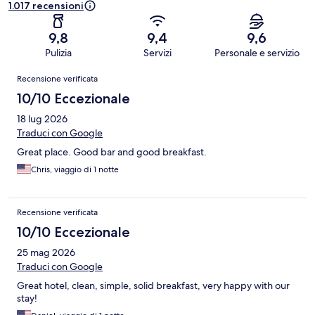
1.017 recensioni
9,8
9,4
9,6
Pulizia
Servizi
Personale e servizio
Recensioni
Recensione verificata
10/10 Eccezionale
18 lug 2026
Traduci con Google
Great place. Good bar and good breakfast.
Chris, viaggio di 1 notte
Recensione verificata
10/10 Eccezionale
25 mag 2026
Traduci con Google
Great hotel, clean, simple, solid breakfast, very happy with our
stay!