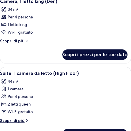
4
disabili,
da
Camera, 1 letto king (Den)
tutte
letto,
vasca
34 m²
accessibile
le
da
ai
Per 4 persone
foto
bagno
disabili,
per
1 letto king
vasca
Camera,
da
Wi-Fi gratuito
bagno
1
Altri
Scopri di più
letto
dettagli
king
per
Scopri i prezzi per le tue date
Camera,
(Den)
1
letto
Apri
Una cucina compatta in hotel, con lava
5
king
Suite, 1 camera da letto (High Floor)
tutte
(Den)
44 m²
le
1 camera
foto
per
Per 4 persone
Suite,
2 letti queen
1
Wi-Fi gratuito
camera
Altri
Scopri di più
da
dettagli
letto
per