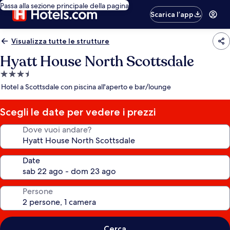
Passa alla sezione principale della pagina
Scarica l’app
Visualizza tutte le strutture
Hyatt House North Scottsdale
Struttura
a
Hotel a Scottsdale con piscina all'aperto e bar/lounge
3.5
stelle
Scegli le date per vedere i prezzi
Dove vuoi andare?
Date
Persone
Cerca