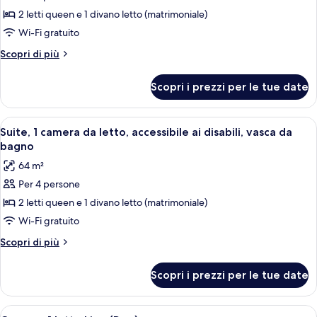
per
2 letti queen e 1 divano letto (matrimoniale)
Suite,
1
Wi-Fi gratuito
camera
Altri
Scopri di più
da
dettagli
per
letto,
Scopri i prezzi per le tue date
Suite,
accessibile
1
ai
camera
Apri
Una moderna camera d'albergo con un d
4
disabili
da
Suite, 1 camera da letto, accessibile ai disabili, vasca da
tutte
letto,
(Roll-
bagno
accessibile
le
In
64 m²
ai
foto
Shower)
disabili
Per 4 persone
per
(Roll-
2 letti queen e 1 divano letto (matrimoniale)
Suite,
In
Shower)
1
Wi-Fi gratuito
camera
Altri
Scopri di più
da
dettagli
per
letto,
Scopri i prezzi per le tue date
Suite,
accessibile
1
ai
camera
Apri
Camera d'albergo con un letto grande, 