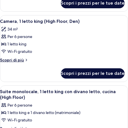
Scopri i prezzi per le tue date
Suite,
(High
1
Floor)
camera
Apri
Camera d'albergo con un letto grande, 
4
da
Camera, 1 letto king (High Floor, Den)
tutte
letto
34 m²
(High
le
Floor)
Per 6 persone
foto
per
1 letto king
Camera,
Wi-Fi gratuito
1
Altri
Scopri di più
letto
dettagli
king
per
Scopri i prezzi per le tue date
Camera,
(High
1
Floor,
letto
Apri
Una camera d'albergo con un letto, un d
Den)
6
king
Suite monolocale, 1 letto king con divano letto, cucina
tutte
(High
(High Floor)
Floor,
le
Per 6 persone
Den)
foto
1 letto king e 1 divano letto (matrimoniale)
per
Wi-Fi gratuito
Suite
monolocale,