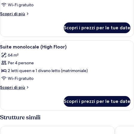
Suite,
Wi-Fi gratuito
1
Altri
Scopri di più
camera
dettagli
da
per
Scopri i prezzi per le tue date
Suite,
letto
1
(High
camera
Apri
Una cucina compatta in hotel, con lava
Floor)
7
da
Suite monolocale (High Floor)
tutte
letto
64 m²
(High
le
Floor)
Per 4 persone
foto
per
2 letti queen e 1 divano letto (matrimoniale)
Suite
Wi-Fi gratuito
monolocale
Altri
Scopri di più
(High
dettagli
Floor)
per
Scopri i prezzi per le tue date
Suite
monolocale
(High
Strutture simili
Floor)
Hyatt Place North Scottsdale
Home2 Su