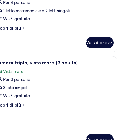
Per 4 persone
1 letto matrimoniale e 2 letti singoli
oto
er
Wi-Fi gratuito
amera
tri
opri di più
uadrupla
ttagli
r
3
Vai ai prezzi
amera
dults
adrupla
aratterizzato da un muro in mattoni, un tavolino e due sedie bianche.
pri
Un balcone con vista sulla spiaggia, caratteri
7
ild)
ults
mera tripla, vista mare (3 adults)
utte
Vista mare
ild)
Per 3 persone
oto
er
3 letti singoli
amera
Wi-Fi gratuito
ipla,
tri
opri di più
sta
ttagli
are
r
amera
3
ipla,
dults)
sta
are
Vai ai prezzi