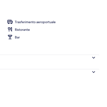
aperto, ombrelloni da piscina, lettini
Trasferimento aeroportuale
Ristorante
Bar