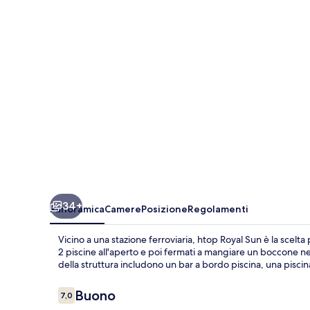
34+
Panoramica
Camere
Posizione
Regolamenti
Vicino a una stazione ferroviaria, htop Royal Sun è la scelt
2 piscine all'aperto e poi fermati a mangiare un boccone nel 
della struttura includono un bar a bordo piscina, una pisci
Recensioni
Buono
7,0
7,0 su 10