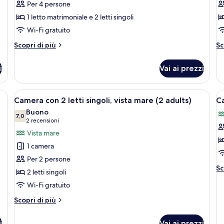
Per 4 persone
(2
le
le
adults)
1 letto matrimoniale e 2 letti singoli
foto
f
per
p
Wi-Fi gratuito
Camera
C
Altri
Al
Scopri di più
Sc
quadrupla
q
dettagli
de
per
pe
(2
(
i
Vai ai prezzi
Camera
C
adults
a
quadrupla
qu
+
+1
(2
(3
 una testiera in legno, un comodino e una finestra con tende floreali.
Apri
Un balcone con vista sulla spiaggia, c
A
7
2
adults
ch
ad
Camera con 2 letti singoli, vista mare (2 adults)
Ca
tutte
t
+
+1
children)
Buono
2
le
7,0
ch
le
7,0 su 10
(2
2 recensioni
children)
foto
f
recensioni)
Vista mare
per
p
1 camera
Camera
C
Per 2 persone
con
tr
Al
Sc
2 letti singoli
2
vi
de
Wi-Fi gratuito
letti
m
pe
C
singoli,
(
Altri
Scopri di più
tr
vista
dettagli
a
vi
per
mare
m
i
Vai ai prezzi