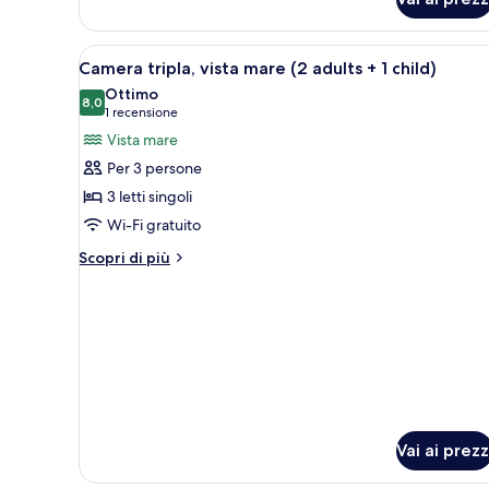
Apri
Un balcone con vista sulla spia
7
Camera tripla, vista mare (2 adults + 1 child)
tutte
Ottimo
le
8,0
8,0 su 10
(1
1 recensione
foto
recensione)
Vista mare
per
Per 3 persone
Camera
3 letti singoli
tripla,
Wi-Fi gratuito
vista
mare
Altri
Scopri di più
dettagli
(2
per
adults
Camera
+
tripla,
1
vista
mare
child)
(2
adults
+
Vai ai prezz
1
child)