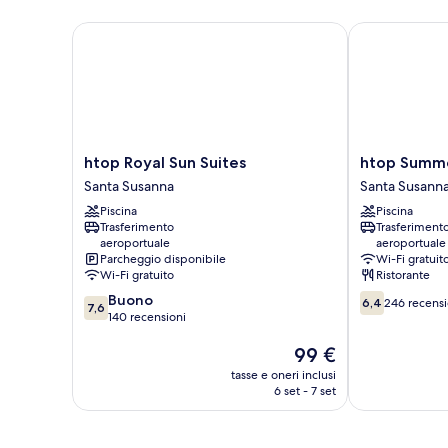
htop Royal Sun Suites
htop Summer
htop
htop
htop Royal Sun Suites
htop Summ
Royal
Summer
Santa Susanna
Santa Susann
Sun
Sun
Piscina
Piscina
Suites
Santa
Trasferimento
Trasferiment
Santa
Susanna
aeroportuale
aeroportuale
Susanna
Parcheggio disponibile
Wi-Fi gratuit
Wi-Fi gratuito
Ristorante
7.6
6.4
Buono
6,4
246 recensi
7,6
su
su
140 recensioni
10,
10,
Il
99 €
Buono,
246
prezzo
140
recensioni
tasse e oneri inclusi
attuale
recensioni
6 set - 7 set
è
99 €