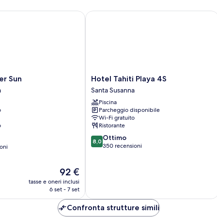
 Sun
Hotel Tahiti Playa 4S
Hotel
er Sun
Hotel Tahiti Playa 4S
Tahiti
a
Santa Susanna
Playa
Piscina
4S
o
Parcheggio disponibile
Santa
Wi-Fi gratuito
Susanna
o
Ristorante
8.0
Ottimo
8,0
su
350 recensioni
oni
10,
Ottimo,
Il
92 €
350
prezzo
recensioni
tasse e oneri inclusi
attuale
6 set - 7 set
è
92 €
Confronta strutture simili