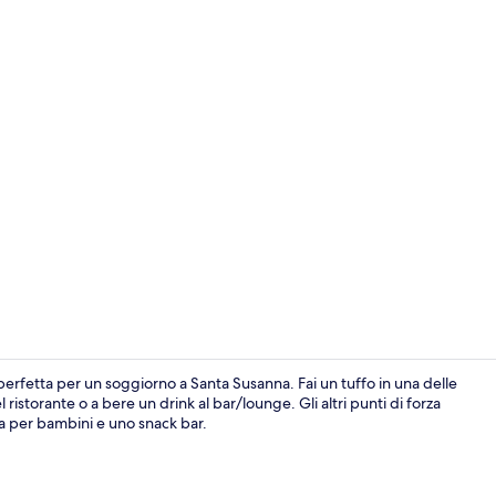
Video influe
a perfetta per un soggiorno a Santa Susanna. Fai un tuffo in una delle
ristorante o a bere un drink al bar/lounge. Gli altri punti di forza
na per bambini e uno snack bar.
Facciata dell