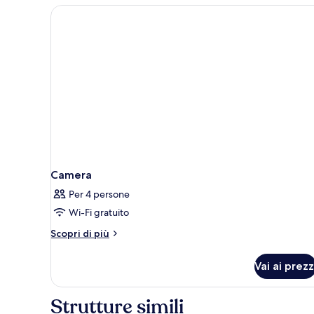
Camera
Per 4 persone
Wi-Fi gratuito
Altri
Scopri di più
dettagli
per
Vai ai prezz
Camera
Strutture simili