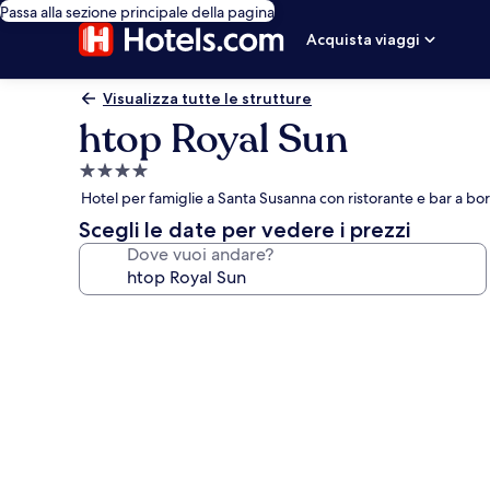
Passa alla sezione principale della pagina
Acquista viaggi
Visualizza tutte le strutture
htop Royal Sun
Struttura
a
Hotel per famiglie a Santa Susanna con ristorante e bar a bo
4.0
Scegli le date per vedere i prezzi
stelle
Dove vuoi andare?
Galleria
fotografica
per
htop
Royal
Sun