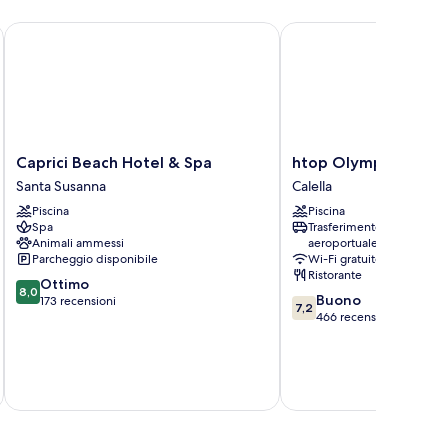
Caprici Beach Hotel & Spa
htop Olympic
Caprici
htop
Caprici Beach Hotel & Spa
htop Olympic
Beach
Olympic
Santa Susanna
Calella
Hotel
Calella
Piscina
Piscina
&
Spa
Trasferimento
Spa
Animali ammessi
aeroportuale
Santa
Parcheggio disponibile
Wi-Fi gratuito
Susanna
Ristorante
8.0
Ottimo
8,0
7.2
Buono
su
173 recensioni
7,2
su
466 recensioni
10,
10,
Ottimo,
Buono,
173
466
recensioni
t
recensioni