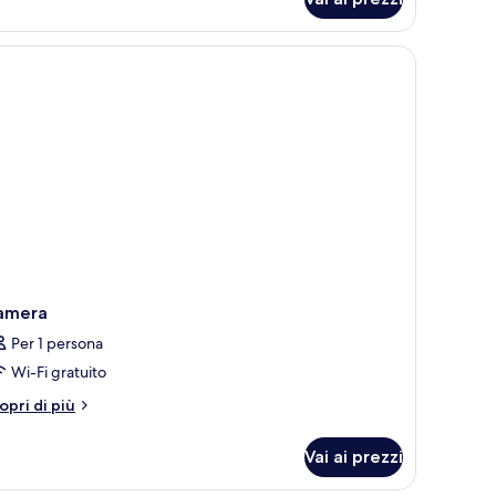
ults)
amera
Per 1 persona
Wi-Fi gratuito
tri
opri di più
ttagli
r
Vai ai prezzi
amera