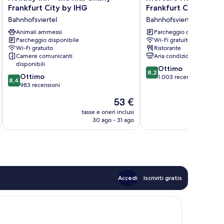
Inn
Hotel
Frankfurt City by IHG
Frankfurt City Cente
-
Kaiserhof
Bahnhofsviertel
Bahnhofsviertel
the
Frankfurt
niu,
Animali ammessi
City
Parcheggio disponibile
Parcheggio disponibile
Wi-Fi gratuito
Charly
Center
Wi-Fi gratuito
Ristorante
Frankfurt
Bahnhofsviertel
Camere comunicanti
Aria condizionata
City
disponibili
8.2
by
Ottimo
8,2
8.4
Ottimo
su
IHG
1.003 recensioni
8,4
su
983 recensioni
10,
Bahnhofsviertel
10,
Ottimo,
Il
53 €
Ottimo,
1.003
prezzo
983
tasse e oneri inclusi
t
recensioni
attuale
30 ago - 31 ago
recensioni
è
53 €
Accedi
Iscriviti gratis