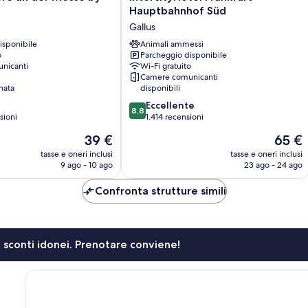
Frankfurt
Hauptbahnhof Süd
Hauptbahnhof
Gallus
Süd
isponibile
Gallus
Animali ammessi
o
Parcheggio disponibile
nicanti
Wi-Fi gratuito
Camere comunicanti
nata
disponibili
8.8
Eccellente
8,8
su
sioni
1.414 recensioni
10,
Il
Il
39 €
65 €
Eccellente,
prezzo
prezzo
1.414
tasse e oneri inclusi
tasse e oneri inclusi
attuale
attuale
9 ago - 10 ago
23 ago - 24 ago
recensioni
è
è
39 €
65 €
Confronta strutture simili
li sconti idonei. Prenotare conviene!