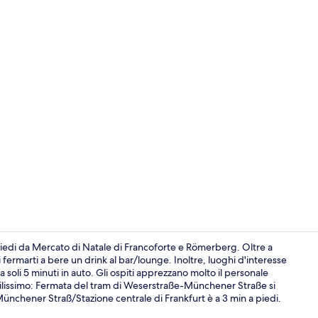
Camera Superi
 piedi da Mercato di Natale di Francoforte e Römerberg. Oltre a
ai fermarti a bere un drink al bar/lounge. Inoltre, luoghi d'interesse
soli 5 minuti in auto. Gli ospiti apprezzano molto il personale
Salottino del
facilissimo: Fermata del tram di Weserstraße-Münchener Straße si
Münchener Straß/Stazione centrale di Frankfurt è a 3 min a piedi.