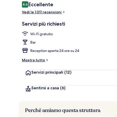
Recensioni
Eccellente
8,6
8,6 su 10
Vedi le 1.011 recensioni
Esterni
Servizi più richiesti
Wi-Fi gratuito
Bar
Reception aperta 24 ore su 24
Mostra tutto
Servizi principali
(12)
Sentirsi a casa
(6)
Perché amiamo questa struttura