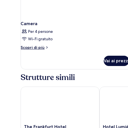
Camera
Per 4 persone
Wi-Fi gratuito
Altri
Scopri di più
dettagli
per
Vai ai prezz
Camera
Strutture simili
The Frankfurt Hotel
Hotel Lumièr
The
Hotel
The Frankfurt Hotel
Hotel Lumi