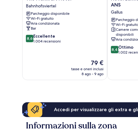
Frankfurt
Lumière
ANS
Bahnhofsviertel
Hotel
an
Gallus
Parcheggio disponibile
Bahnhofsviertel
der
Wi-Fi gratuito
Messe
Parcheggio d
Aria condizionata
Wi-Fi gratuit
by
Bar
Camere comu
ANS
disponibili
8.6
Eccellente
Gallus
8,6
Aria condizio
su
1.004 recensioni
10,
8.4
Ottimo
8,4
Eccellente,
su
1.002 recen
1.004
10,
Il
79 €
recensioni
Ottimo,
prezzo
1.002
tasse e oneri inclusi
attuale
8 ago - 9 ago
recensioni
è
79 €
Accedi per visualizzare gli extra e g
Informazioni sulla zona