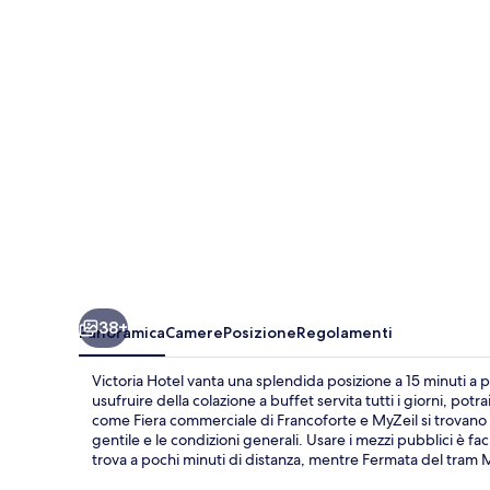
38+
Panoramica
Camere
Posizione
Regolamenti
Victoria Hotel vanta una splendida posizione a 15 minuti a
usufruire della colazione a buffet servita tutti i giorni, potr
come Fiera commerciale di Francoforte e MyZeil si trovano a 
gentile e le condizioni generali. Usare i mezzi pubblici è 
trova a pochi minuti di distanza, mentre Fermata del tram 