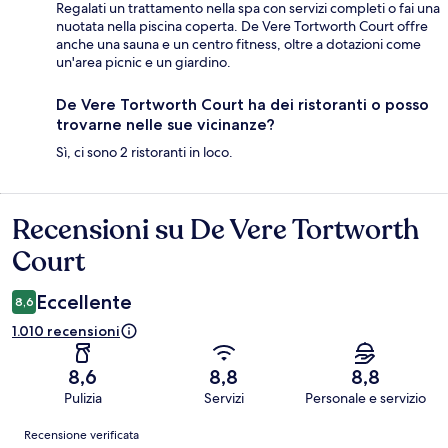
Regalati un trattamento nella spa con servizi completi o fai una
nuotata nella piscina coperta. De Vere Tortworth Court offre
anche una sauna e un centro fitness, oltre a dotazioni come
un'area picnic e un giardino.
De Vere Tortworth Court ha dei ristoranti o posso
trovarne nelle sue vicinanze?
Sì, ci sono 2 ristoranti in loco.
Recensioni su De Vere Tortworth
Recensioni
Court
Eccellente
8,6
1.010 recensioni
8,6
8,8
8,8
Pulizia
Servizi
Personale e servizio
Recensioni
Recensione verificata