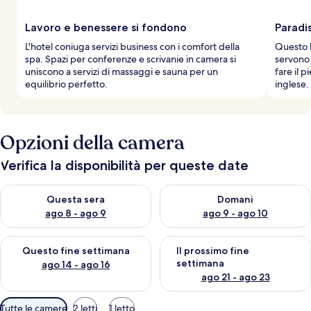
Lavoro e benessere si fondono
Paradi
L'hotel coniuga servizi business con i comfort della
Questo h
spa. Spazi per conferenze e scrivanie in camera si
servono 
uniscono a servizi di massaggi e sauna per un
fare il 
equilibrio perfetto.
inglese.
Opzioni della camera
Verifica la disponibilità per queste date
Verifica la disponibilità per questa sera, ago 8 - ago 9
Verifica la disponibilità per d
Questa sera
Domani
ago 8 - ago 9
ago 9 - ago 10
Verifica la disponibilità per questo fine settimana, ago 14 - ag
Verifica la disponibilità per i
Questo fine settimana
Il prossimo fine
settimana
ago 14 - ago 16
ago 21 - ago 23
Filtri
Tutte le camere
2 letti
1 letto