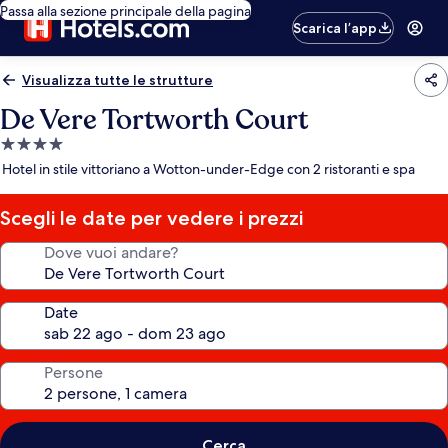
Passa alla sezione principale della pagina
Scarica l’app
Visualizza tutte le strutture
De Vere Tortworth Court
Struttura
a
Hotel in stile vittoriano a Wotton-under-Edge con 2 ristoranti e spa
4.0
stelle
Scegli le date per vedere i prezzi
Dove vuoi andare?
Date
Persone
Cerca