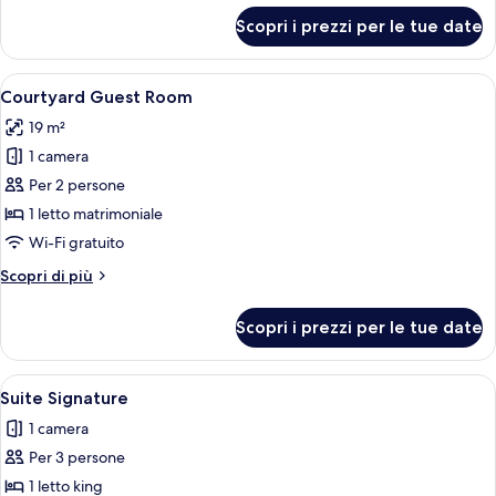
per
Scopri i prezzi per le tue date
Courtyard
Deluxe
Room
Apri
Un grande edificio storico con un giar
5
Courtyard Guest Room
tutte
19 m²
le
1 camera
foto
per
Per 2 persone
Courtyard
1 letto matrimoniale
Guest
Wi-Fi gratuito
Room
Altri
Scopri di più
dettagli
per
Scopri i prezzi per le tue date
Courtyard
Guest
Room
Apri
Camera d'albergo con un letto grande, 
1
Suite Signature
tutte
1 camera
le
Per 3 persone
foto
per
1 letto king