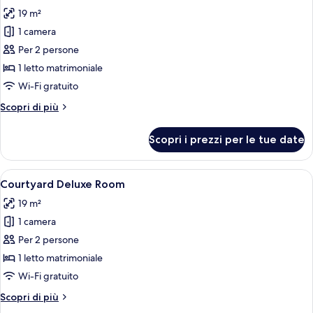
tutte
19 m²
le
1 camera
foto
per
Per 2 persone
Mansion
1 letto matrimoniale
House
Wi-Fi gratuito
Deluxe
Altri
Scopri di più
dettagli
per
Scopri i prezzi per le tue date
Mansion
House
Deluxe
Apri
Un grande edificio storico con numero
3
Courtyard Deluxe Room
tutte
19 m²
le
1 camera
foto
per
Per 2 persone
Courtyard
1 letto matrimoniale
Deluxe
Wi-Fi gratuito
Room
Altri
Scopri di più
dettagli