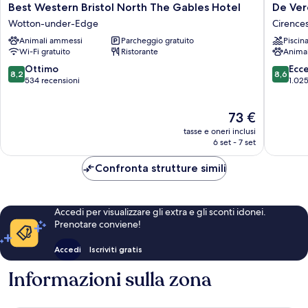
Best
De
Best Western Bristol North The Gables Hotel
De Ver
Western
Vere
Wotton-under-Edge
Cirence
Bristol
Cotswol
Animali ammessi
Parcheggio gratuito
Piscin
North
Water
Wi-Fi gratuito
Ristorante
Anima
The
Park
Gables
Cirences
8.2
8.6
Ottimo
Ecc
8,2
8,6
Hotel
su
su
534 recensioni
1.025
Wotton-
10,
10,
under-
Ottimo,
Eccellen
Il
73 €
Edge
534
1.025
prezzo
recensioni
recensio
tasse e oneri inclusi
attuale
6 set - 7 set
è
73 €
Confronta strutture simili
Accedi per visualizzare gli extra e gli sconti idonei.
Prenotare conviene!
Accedi
Iscriviti gratis
Informazioni sulla zona