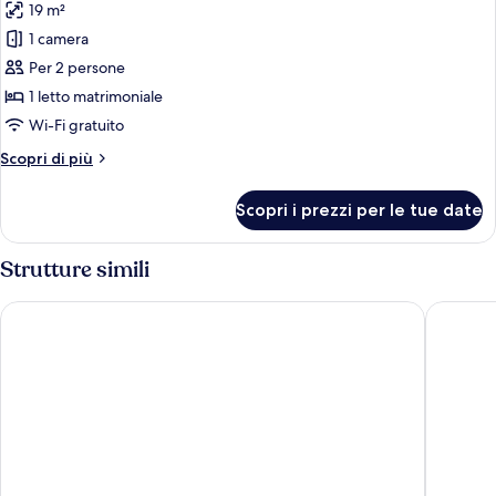
19 m²
le
1 camera
foto
per
Per 2 persone
Courtyard
1 letto matrimoniale
Superior
Wi-Fi gratuito
Room
Altri
Scopri di più
dettagli
per
Scopri i prezzi per le tue date
Courtyard
Superior
Room
Strutture simili
Best Western Bristol North The Gables Hotel
De Vere 