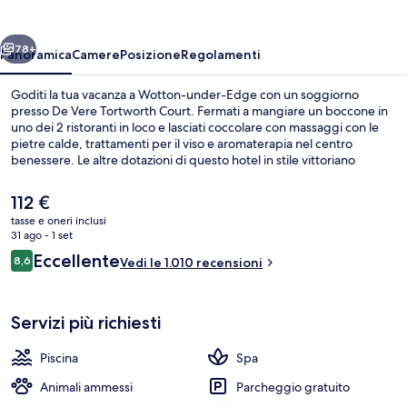
Court
ietro
Avanti
78+
Panoramica
Camere
Posizione
Regolamenti
Goditi la tua vacanza a Wotton-under-Edge con un soggiorno
presso De Vere Tortworth Court. Fermati a mangiare un boccone in
uno dei 2 ristoranti in loco e lasciati coccolare con massaggi con le
pietre calde, trattamenti per il viso e aromaterapia nel centro
benessere. Le altre dotazioni di questo hotel in stile vittoriano
includono una piscina coperta, un bar/lounge e un centro fitness. Le
recensioni dei viaggiatori menzionano il personale gentile e la
Il
112 €
colazione.
prezzo
tasse e oneri inclusi
attuale
31 ago - 1 set
Hall
è
Recensioni
Eccellente
8,6
Vedi le 1.010 recensioni
112 €
8,6 su 10
Servizi più richiesti
Piscina
Spa
Animali ammessi
Parcheggio gratuito