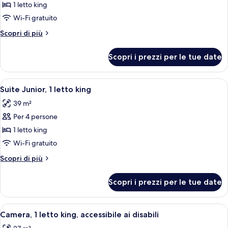
per
1 letto king
Camera
Wi-Fi gratuito
Deluxe,
Altri
Scopri di più
1
dettagli
letto
per
Scopri i prezzi per le tue date
Camera
king
Deluxe,
1
Apri
Una camera d'albergo con un divano co
5
letto
Suite Junior, 1 letto king
tutte
king
39 m²
le
Per 4 persone
foto
per
1 letto king
Suite
Wi-Fi gratuito
Junior,
Altri
Scopri di più
1
dettagli
letto
per
Scopri i prezzi per le tue date
Suite
king
Junior,
1
Apri
Un letto rifatto con lenzuola bianche
3
letto
Camera, 1 letto king, accessibile ai disabili
tutte
king