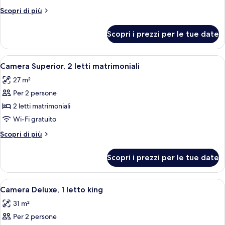
1
Altri
Scopri di più
camera
dettagli
da
per
Scopri i prezzi per le tue date
Suite,
letto
1
camera
Apri
Camera d'albergo con due letti, una sc
3
da
Camera Superior, 2 letti matrimoniali
tutte
letto
27 m²
le
Per 2 persone
foto
per
2 letti matrimoniali
Camera
Wi-Fi gratuito
Superior,
Altri
Scopri di più
2
dettagli
letti
per
Scopri i prezzi per le tue date
Camera
matrimoniali
Superior,
2
Apri
Camera d'albergo con un letto grande,
3
letti
Camera Deluxe, 1 letto king
tutte
matrimoniali
31 m²
le
Per 2 persone
foto