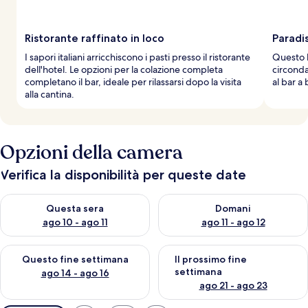
Ristorante raffinato in loco
Paradis
I sapori italiani arricchiscono i pasti presso il ristorante
Questo h
dell'hotel. Le opzioni per la colazione completa
circonda
completano il bar, ideale per rilassarsi dopo la visita
al bar a 
alla cantina.
Opzioni della camera
Verifica la disponibilità per queste date
Verifica la disponibilità per questa sera, ago 10 - ago 11
Verifica la disponibilità per d
Questa sera
Domani
ago 10 - ago 11
ago 11 - ago 12
Verifica la disponibilità per questo fine settimana, ago 14 - ag
Verifica la disponibilità per i
Questo fine settimana
Il prossimo fine
settimana
ago 14 - ago 16
ago 21 - ago 23