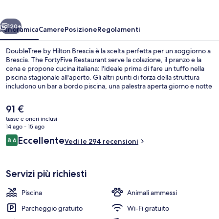
Brescia
ietro
Avanti
120+
Panoramica
Camere
Posizione
Regolamenti
DoubleTree by Hilton Brescia è la scelta perfetta per un soggiorno a
Brescia. The FortyFive Restaurant serve la colazione, il pranzo e la
cena e propone cucina italiana: l'ideale prima di fare un tuffo nella
piscina stagionale all'aperto. Gli altri punti di forza della struttura
includono un bar a bordo piscina, una palestra aperta giorno e notte
e una palestra.
Il
91 €
prezzo
tasse e oneri inclusi
attuale
14 ago - 15 ago
Colazione completa a pagamento, servi
è
Recensioni
Eccellente
8,6
Vedi le 294 recensioni
91 €
8,6 su 10
Servizi più richiesti
Piscina
Animali ammessi
Parcheggio gratuito
Wi-Fi gratuito