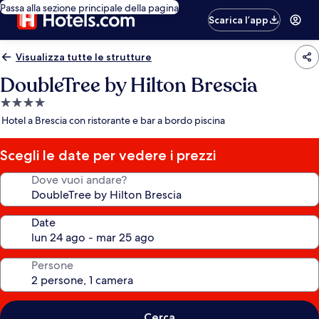
Passa alla sezione principale della pagina
Scarica l’app
Visualizza tutte le strutture
DoubleTree by Hilton Brescia
Struttura
a
Hotel a Brescia con ristorante e bar a bordo piscina
4.0
stelle
Scegli le date per vedere i prezzi
Dove vuoi andare?
Date
Persone
Cerca