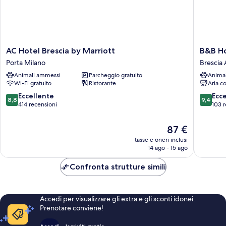
AC
B&B
AC Hotel Brescia by Marriott
B&B Ho
Hotel
Hotel
Porta Milano
Brescia 
Brescia
Brescia
Animali ammessi
Parcheggio gratuito
Anima
by
Brescia
Wi-Fi gratuito
Ristorante
Aria c
Marriott
Antica
Porta
8.8
9.4
Eccellente
Ecc
8,8
9,4
Milano
su
su
414 recensioni
103 r
10,
10,
Eccellente,
Eccezion
Il
87 €
414
103
prezzo
tasse e oneri inclusi
recensioni
recensio
attuale
14 ago - 15 ago
è
87 €
Confronta strutture simili
Accedi per visualizzare gli extra e gli sconti idonei.
Prenotare conviene!