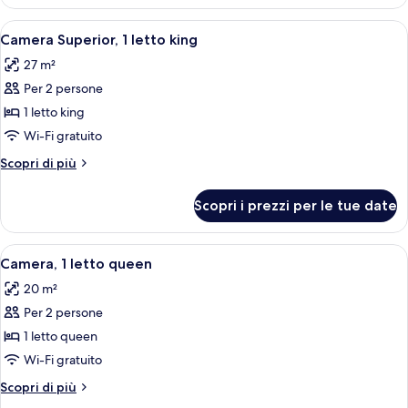
1
camera
Apri
Un letto rifatto con lenzuola bianche
4
da
Camera Superior, 1 letto king
tutte
letto
27 m²
le
Per 2 persone
foto
per
1 letto king
Camera
Wi-Fi gratuito
Superior,
Altri
Scopri di più
1
dettagli
letto
per
Scopri i prezzi per le tue date
Camera
king
Superior,
1
Apri
Una camera d'albergo con un letto gra
2
letto
Camera, 1 letto queen
tutte
king
20 m²
le
Per 2 persone
foto
per
1 letto queen
Camera,
Wi-Fi gratuito
1
Altri
Scopri di più
letto
dettagli