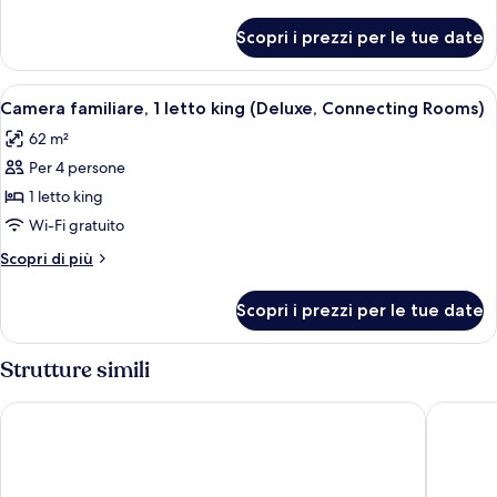
Room,
dettagli
per
1
Scopri i prezzi per le tue date
Deluxe
King
Room,
Bed
1
Apri
Un letto rifatto con lenzuola bianche
1
King
Camera familiare, 1 letto king (Deluxe, Connecting Rooms)
tutte
Bed
62 m²
le
Per 4 persone
foto
per
1 letto king
Camera
Wi-Fi gratuito
familiare,
Altri
Scopri di più
1
dettagli
letto
per
Scopri i prezzi per le tue date
Camera
king
familiare,
(Deluxe,
1
Strutture simili
Connecting
letto
king
Rooms)
AC Hotel Brescia by Marriott
B&B Hote
(Deluxe,
Connecting
Rooms)