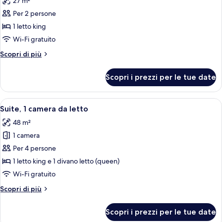
27 m²
le
Per 2 persone
foto
per
1 letto king
Camera,
Wi-Fi gratuito
1
Altri
Scopri di più
letto
dettagli
king,
per
Scopri i prezzi per le tue date
Camera,
accessibile
1
ai
letto
Apri
Una camera d'albergo con un letto, aba
disabili
4
king,
Suite, 1 camera da letto
tutte
accessibile
48 m²
ai
le
disabili
1 camera
foto
per
Per 4 persone
Suite,
1 letto king e 1 divano letto (queen)
1
Wi-Fi gratuito
camera
Altri
Scopri di più
da
dettagli
letto
per
Scopri i prezzi per le tue date
Suite,