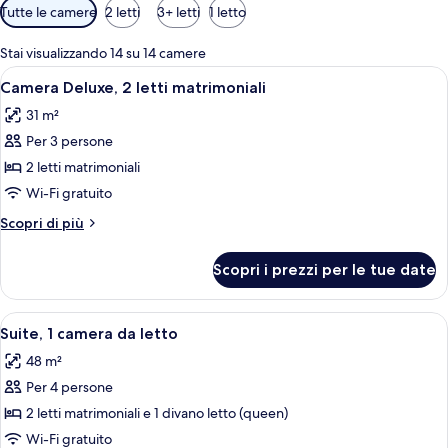
Filtri
Tutte le camere
2 letti
3+ letti
1 letto
disponibili
per
Stai visualizzando 14 su 14 camere
le
Apri
Camera d'albergo con due letti, un pic
2
Camera Deluxe, 2 letti matrimoniali
camere
tutte
31 m²
le
Per 3 persone
foto
per
2 letti matrimoniali
Camera
Wi-Fi gratuito
Deluxe,
Altri
Scopri di più
2
dettagli
letti
per
Scopri i prezzi per le tue date
Camera
matrimoniali
Deluxe,
2
Apri
Una camera d'albergo con due letti, un
2
letti
Suite, 1 camera da letto
tutte
matrimoniali
48 m²
le
Per 4 persone
foto
per
2 letti matrimoniali e 1 divano letto (queen)
Suite,
Wi-Fi gratuito