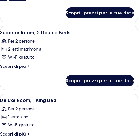
Room,
dettagli
per
2
Scopri i prezzi per le tue date
Deluxe
Double
Room,
Beds
2
Apri
Camera d'albergo con due letti, una scri
3
Double
Superior Room, 2 Double Beds
tutte
Beds
Per 2 persone
le
2 letti matrimoniali
foto
per
Wi-Fi gratuito
Superior
Altri
Scopri di più
Room,
dettagli
per
2
Scopri i prezzi per le tue date
Superior
Double
Room,
Beds
2
Apri
Camera d'albergo con un letto grande, un
3
Double
Deluxe Room, 1 King Bed
tutte
Beds
Per 2 persone
le
1 letto king
foto
per
Wi-Fi gratuito
Deluxe
Altri
Scopri di più