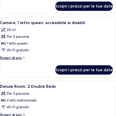
queen
per
Scopri i prezzi per le tue date
Camera,
1
letto
Apri
Un bagno moderno con cabina doccia i
1
queen
Camera, 1 letto queen, accessibile ai disabili
tutte
25 m²
le
Per 2 persone
foto
per
1 letto queen
Camera,
Wi-Fi gratuito
1
Altri
Scopri di più
letto
dettagli
queen,
per
Scopri i prezzi per le tue date
Camera,
accessibile
1
ai
letto
Apri
Una camera d'albergo con due letti, u
disabili
2
queen,
Deluxe Room, 2 Double Beds
tutte
accessibile
Per 3 persone
ai
le
disabili
2 letti matrimoniali
foto
per
Wi-Fi gratuito
Deluxe
Altri
Scopri di più