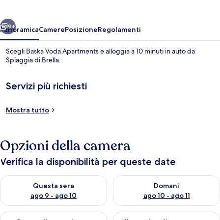
ietro
Avanti
9+
Panoramica
Camere
Posizione
Regolamenti
Scegli Baska Voda Apartments e alloggia a 10 minuti in auto da
Spiaggia di Brella.
Servizi più richiesti
Mostra tutto
Camera
Opzioni della camera
Verifica la disponibilità per queste date
Verifica la disponibilità per questa sera, ago 9 - ago 10
Verifica la disponibilità per d
Questa sera
Domani
ago 9 - ago 10
ago 10 - ago 11
Verifica la disponibilità per questo fine settimana, ago 14 - ag
Verifica la disponibilità per i