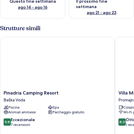
Questo fine settimana
Il prossimo fine
settimana
ago 14 - ago 16
ago 21 - ago 23
Strutture simili
Pinadria Camping Resort
Villa Mar
Pinadria
Villa
Pinadria Camping Resort
Villa M
Camping
Marello
Baška Voda
Promajn
Resort
Promajn
Piscina
Spa
Colazi
Baška
Animali ammessi
Parcheggio gratuito
Wi-Fi 
Voda
9.8
8.0
Eccezionale
Ott
9,8
8,0
su
su
7 recensioni
1 rec
10,
10,