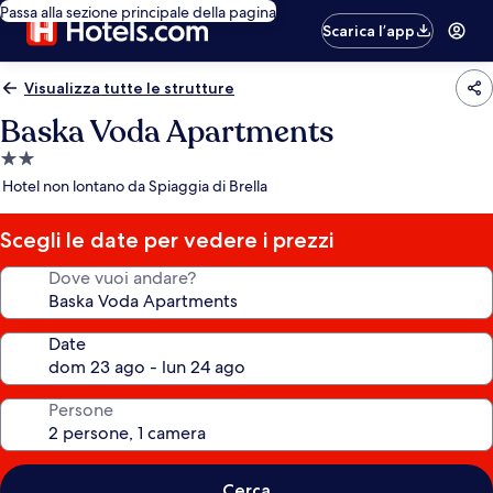
Passa alla sezione principale della pagina
Scarica l’app
Visualizza tutte le strutture
Baska Voda Apartments
Struttura
a
Hotel non lontano da Spiaggia di Brella
2.0
stelle
Scegli le date per vedere i prezzi
Dove vuoi andare?
Date
Persone
Cerca