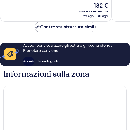
Eccezionale,
Ottimo,
Il
182 €
7
1
prezzo
tasse e oneri inclusi
recensioni
recensi
attuale
29 ago - 30 ago
è
182 €
Confronta strutture simili
Accedi per visualizzare gli extra e gli sconti idonei.
Prenotare conviene!
Accedi
Iscriviti gratis
Informazioni sulla zona