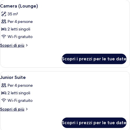
Apri
Camera d'albergo con un letto grande, 
5
Plus)
Camera (Lounge)
tutte
35 m²
le
Per 4 persone
foto
per
2 letti singoli
Camera
Wi-Fi gratuito
(Lounge)
Altri
Scopri di più
dettagli
per
Scopri i prezzi per le tue date
Camera
(Lounge)
Apri
Doccia, soffione a pioggia, asciugacap
1
Junior Suite
tutte
Per 4 persone
le
2 letti singoli
foto
per
Wi-Fi gratuito
Junior
Altri
Scopri di più
Suite
dettagli
per
Scopri i prezzi per le tue date
Junior
Suite