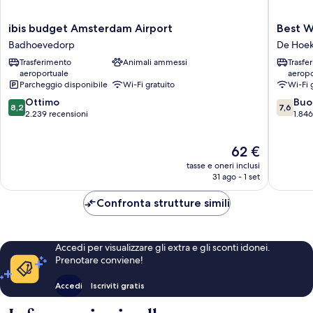
ibis
Best
ibis budget Amsterdam Airport
Best W
budget
Western
Badhoevedorp
De Hoe
Amsterdam
Plus
Trasferimento
Animali ammessi
Trasfe
Airport
Amster
aeroportuale
aeropo
Badhoevedorp
Airport
Parcheggio disponibile
Wi-Fi gratuito
Wi-Fi 
Hotel
8.2
7.6
Ottimo
De
Buo
8,2
7,6
su
su
2.239 recensioni
Hoek
1.846
10,
10,
Ottimo,
Buono,
Il
62 €
2.239
1.846
prezzo
recensioni
recensio
tasse e oneri inclusi
attuale
31 ago - 1 set
è
62 €
Confronta strutture simili
Accedi per visualizzare gli extra e gli sconti idonei.
Prenotare conviene!
Accedi
Iscriviti gratis