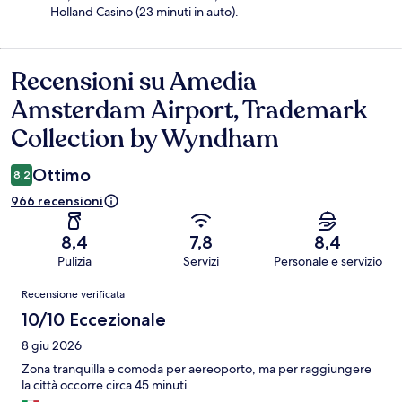
Holland Casino (23 minuti in auto).
Recensioni su Amedia
Recensioni
Amsterdam Airport, Trademark
Collection by Wyndham
Ottimo
8,2
966 recensioni
8,4
7,8
8,4
Pulizia
Servizi
Personale e servizio
Recensioni
Recensione verificata
10/10 Eccezionale
8 giu 2026
Zona tranquilla e comoda per aereoporto, ma per raggiungere
la città occorre circa 45 minuti