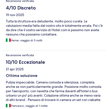
Recensione verificata
4/10 Discreto
19 nov 2025
Tutta la struttura era deludente, molto poco curata. Le
valutazioni media fatta dal vostro sito è totalmente errata. Poi c’è
da dire che il vostro servizio di Hotel.com è pessimo non avete
nessuno che possiamo contattare.
Herve, viaggio di 3 notti
Recensione verificata
10/10 Eccezionale
21 apr 2025
Ottima soluzione
Pulizia impeccabile. Camera comoda e silenziosa, completa
anche se non particolarmente grande. Posizione molto comoda
per l'aeroporto, con navetta che ferma davanti all'hotel o bus
urbano un po' più avanti. Colazione ottima anche se meno varia
di altri brand.. Pensavo di trovare in camera un set con ciabatte
ma purtroppo non c'era. Invece c'è la macchina Nespresso con 4
Francesco, viaggio di 1 notte
capsule e bustine per il te.