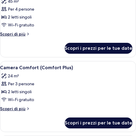
45 m²
le
Per 4 persone
foto
per
2 letti singoli
Suite
Wi-Fi gratuito
Junior
Altri
Scopri di più
dettagli
per
Scopri i prezzi per le tue date
Suite
Junior
Apri
Una camera d'albergo con un grande le
8
Camera Comfort (Comfort Plus)
tutte
24 m²
le
Per 3 persone
foto
per
2 letti singoli
Camera
Wi-Fi gratuito
Comfort
Altri
Scopri di più
(Comfort
dettagli
Plus)
per
Scopri i prezzi per le tue date
Camera
Comfort
(Comfort