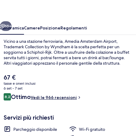
Airport,
Trademark
Collection
ietro
Avanti
by
55+
Panoramica
Camere
Posizione
Regolamenti
Wyndham
Vicino a una stazione ferroviaria, Amedia Amsterdam Airport,
Trademark Collection by Wyndham è la scelta perfetta per un
soggiorno a Schiphol-Rijk. Oltre a usufruire della colazione a buffet
servita tutti i giorni, potrai fermarti a bere un drink al bar/lounge.
Altri viaggiatori apprezzano il personale gentile della struttura.
Il
67 €
prezzo
tasse e oneri inclusi
attuale
6 set - 7 set
Hall
è
Recensioni
Ottimo
8,2
Vedi le 966 recensioni
67 €
8,2 su 10
Servizi più richiesti
Parcheggio disponibile
Wi-Fi gratuito