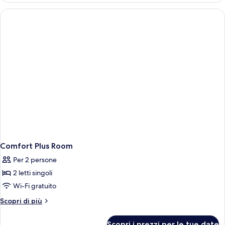
Comfort Plus Room
Per 2 persone
2 letti singoli
Wi-Fi gratuito
Altri
Scopri di più
dettagli
per
Scopri i prezzi per le tue date