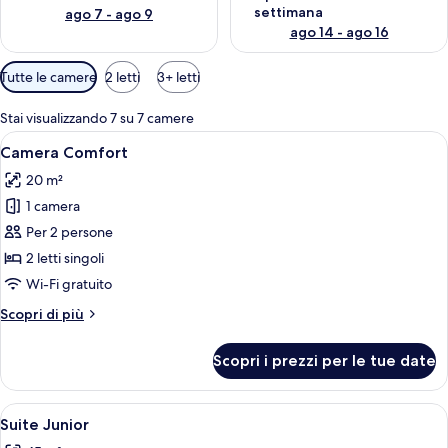
settimana
ago 7 - ago 9
ago 14 - ago 16
Filtri
Tutte le camere
2 letti
3+ letti
disponibili
per
Stai visualizzando 7 su 7 camere
le
Apri
Camera d'albergo con due letti, una pa
6
Camera Comfort
camere
tutte
20 m²
le
1 camera
foto
per
Per 2 persone
Camera
2 letti singoli
Comfort
Wi-Fi gratuito
Altri
Scopri di più
dettagli
per
Scopri i prezzi per le tue date
Camera
Comfort
Apri
Camera d'albergo compatta con angolo
6
Suite Junior
tutte