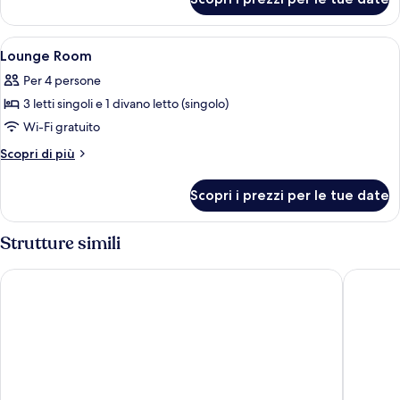
Comfort
Plus
Room
Apri
Doccia, soffione a pioggia, asciugacap
1
Lounge Room
tutte
Per 4 persone
le
3 letti singoli e 1 divano letto (singolo)
foto
per
Wi-Fi gratuito
Lounge
Altri
Scopri di più
Room
dettagli
per
Scopri i prezzi per le tue date
Lounge
Room
Strutture simili
ibis budget Amsterdam Airport
Best Wes