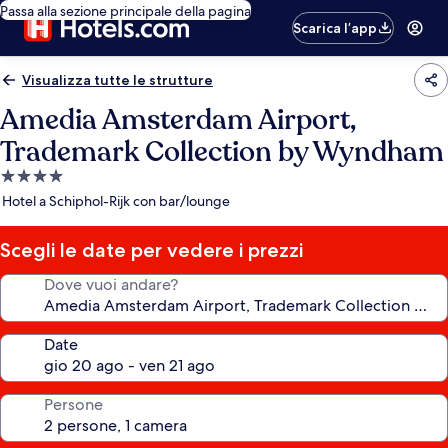
Passa alla sezione principale della pagina
Scarica l’app
Visualizza tutte le strutture
Amedia Amsterdam Airport,
Trademark Collection by Wyndham
Struttura
a
Hotel a Schiphol-Rijk con bar/lounge
4.0
stelle
Scegli le date per vedere i prezzi
Dove vuoi andare?
Date
Persone