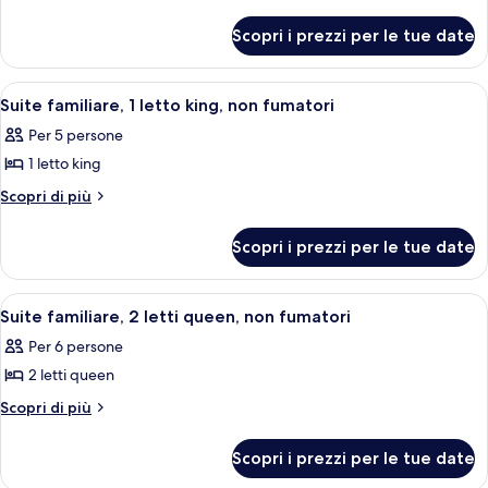
1
dettagli
per
letto
Scopri i prezzi per le tue date
Camera,
king,
1
accessibile
letto
Apri
Una camera d'hotel con un letto grande
3
ai
king,
Suite familiare, 1 letto king, non fumatori
tutte
accessibile
disabili,
Per 5 persone
ai
le
non
disabili,
1 letto king
foto
fumatori
non
per
Altri
Scopri di più
fumatori
dettagli
Suite
per
familiare,
Scopri i prezzi per le tue date
Suite
1
familiare,
letto
1
Apri
Una camera d'albergo con due letti, un
3
letto
king,
Suite familiare, 2 letti queen, non fumatori
tutte
king,
non
Per 6 persone
non
le
fumatori
fumatori
2 letti queen
foto
per
Altri
Scopri di più
dettagli
Suite
per
familiare,
Scopri i prezzi per le tue date
Suite
2
familiare,