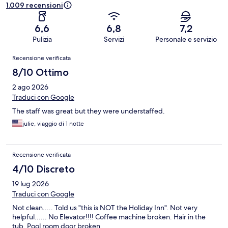
1.009 recensioni
6,6
6,8
7,2
Pulizia
Servizi
Personale e servizio
Recensioni
Recensione verificata
8/10 Ottimo
2 ago 2026
Traduci con Google
The staff was great but they were understaffed.
julie, viaggio di 1 notte
Recensione verificata
4/10 Discreto
19 lug 2026
Traduci con Google
Not clean..... Told us "this is NOT the Holiday Inn". Not very
helpful...... No Elevator!!!! Coffee machine broken. Hair in the
tub. Pool room door broken.