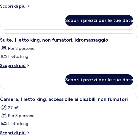
Camera,
Altri
Scopri di più
2
dettagli
per
letti
Scopri i prezzi per le tue date
Camera,
queen,
2
non
letti
Apri
Una camera d'albergo con un letto gran
3
fumatori
queen,
Suite, 1 letto king, non fumatori, idromassaggio
tutte
non
Per 3 persone
fumatori
le
1 letto king
foto
per
Altri
Scopri di più
dettagli
Suite,
per
1
Scopri i prezzi per le tue date
Suite,
letto
1
king,
letto
Apri
Una camera d'hotel con un letto grande
3
king,
non
Camera, 1 letto king, accessibile ai disabili, non fumatori
tutte
non
fumatori,
27 m²
fumatori,
le
idromassaggio
idromassaggio
Per 3 persone
foto
per
1 letto king
Camera,
Altri
Scopri di più