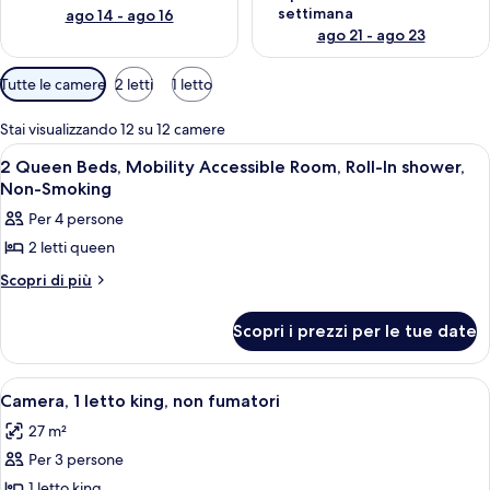
settimana
ago 14 - ago 16
ago 21 - ago 23
Filtri
Tutte le camere
2 letti
1 letto
disponibili
per
Stai visualizzando 12 su 12 camere
le
Apri
Una cassaforte in camera, una scrivani
1
2 Queen Beds, Mobility Accessible Room, Roll-In shower,
camere
tutte
Non-Smoking
le
Per 4 persone
foto
2 letti queen
per
2
Altri
Scopri di più
dettagli
Queen
per
Beds,
Scopri i prezzi per le tue date
2
Mobility
Queen
Beds,
Accessible
Apri
Una camera d'hotel con un letto grande
3
Mobility
Camera, 1 letto king, non fumatori
Room,
tutte
Accessible
Roll-
27 m²
Room,
le
In
Roll-
Per 3 persone
foto
In
shower,
per
1 letto king