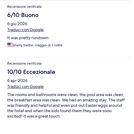
Breakfast was mediocre but it had everything you would
Recensione verificata
typically find. Location was good for the typical Fargo attractions
like sky zone and king pins.
6/10 Buono
6 giu 2026
Traduci con Google
It was pretty rundown
shelly trettin, viaggio di 1 notte
Recensione verificata
10/10 Eccezionale
6 apr 2026
Traduci con Google
The rooms and bathrooms were clean; the pool area was clean,
the breakfast area was clean. We had an amazing stay. The staff
was friendly and helpful and even put out Easter eggs around
the hotel and when the kids found them they were sooo
excited! It was a great touch.