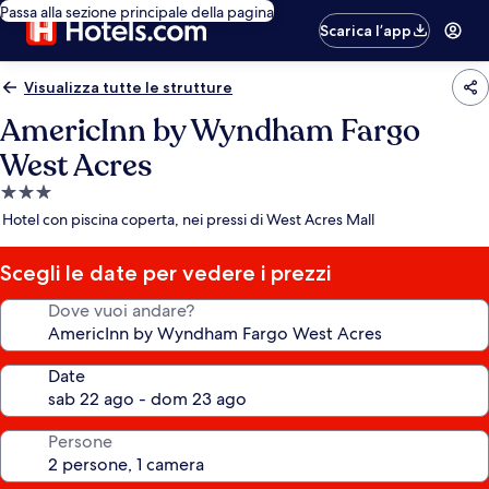
Passa alla sezione principale della pagina
Scarica l’app
Visualizza tutte le strutture
AmericInn by Wyndham Fargo
West Acres
Struttura
a
Hotel con piscina coperta, nei pressi di West Acres Mall
3.0
stelle
Scegli le date per vedere i prezzi
Dove vuoi andare?
Date
Persone