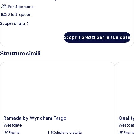
Per 4 persone
2 letti queen
Altri
Scopri di più
dettagli
per
Scopri i prezzi per le tue date
Camera,
2
letti
Strutture simili
queen,
accesso
Ramada by Wyndham Fargo
Quality 
in
sedia
a
rotelle,
non
fumatori
(Roll-
in
Shower)
Ramada
Quality
Ramada by Wyndham Fargo
Qualit
by
Suites
Westgate
Westga
Wyndham
Near
Piscina
Colazione gratuita
Piscin
Fargo
West