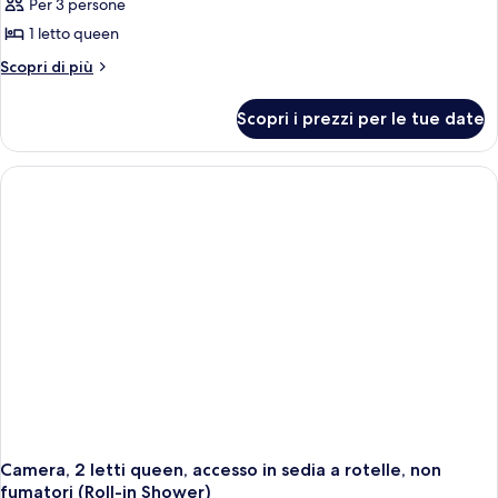
Smoking
Per 3 persone
Smoking
le
1 letto queen
foto
per
Altri
Scopri di più
dettagli
Room,
per
1
Scopri i prezzi per le tue date
Room,
Queen
1
Bed,
Queen
Bed,
Non
Non
Smoking
Smoking
Camera, 2 letti queen, accesso in sedia a rotelle, non
fumatori (Roll-in Shower)