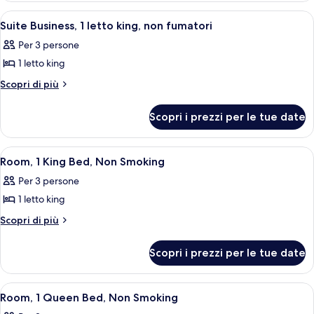
letti
2
Apri
Una camera d'albergo con una scrivani
2
letti
queen,
Suite Business, 1 letto king, non fumatori
tutte
queen,
non
Per 3 persone
non
le
fumatori
fumatori
1 letto king
foto
per
Altri
Scopri di più
dettagli
Suite
per
Business,
Scopri i prezzi per le tue date
Suite
1
Business,
letto
1
Apri
Una camera d'albergo con un letto gran
3
letto
king,
Room, 1 King Bed, Non Smoking
tutte
king,
non
Per 3 persone
non
le
fumatori
fumatori
1 letto king
foto
per
Altri
Scopri di più
dettagli
Room,
per
1
Scopri i prezzi per le tue date
Room,
King
1
Bed,
King
Apri
Una camera d'albergo con un letto gran
3
Bed,
Non
Room, 1 Queen Bed, Non Smoking
tutte
Non