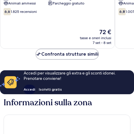
Animali ammessi
Parcheggio gratuito
Anima
Westgate
Acres
Westga
6.6
6.8
6,6
1.825 recensioni
6,8
1.007
su
su
10,
10,
1.825
1.007
Il
72 €
recensioni
recensio
prezzo
tasse e oneri inclusi
attuale
7 set - 8 set
è
72 €
Confronta strutture simili
Accedi per visualizzare gli extra e gli sconti idonei.
Prenotare conviene!
Accedi
Iscriviti gratis
Informazioni sulla zona