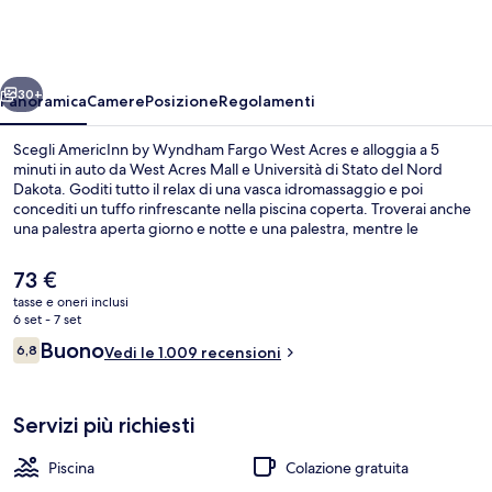
Wyndham
Fargo
West
ietro
Avanti
Acres
30+
Panoramica
Camere
Posizione
Regolamenti
Scegli AmericInn by Wyndham Fargo West Acres e alloggia a 5
minuti in auto da West Acres Mall e Università di Stato del Nord
Dakota. Goditi tutto il relax di una vasca idromassaggio e poi
concediti un tuffo rinfrescante nella piscina coperta. Troverai anche
una palestra aperta giorno e notte e una palestra, mentre le
dotazioni in camera includono frigoriferi e microonde. Le recensioni
dei viaggiatori lodano la piscina e il personale gentile.
Il
73 €
prezzo
tasse e oneri inclusi
attuale
6 set - 7 set
Piscina coperta
è
Recensioni
Buono
6,8
Vedi le 1.009 recensioni
73 €
6,8 su 10
Servizi più richiesti
Piscina
Colazione gratuita