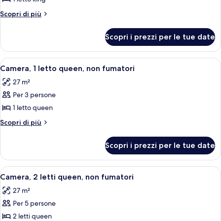
shower,
Non-
Camera,
Non-
Altri
Scopri di più
Smoking
Smoking
1
dettagli
per
letto
Scopri i prezzi per le tue date
Camera,
king,
1
non
letto
Apri
Una camera d'hotel con un letto grande
3
fumatori
king,
Camera, 1 letto queen, non fumatori
tutte
non
27 m²
fumatori
le
Per 3 persone
foto
per
1 letto queen
Camera,
Altri
Scopri di più
1
dettagli
per
letto
Scopri i prezzi per le tue date
Camera,
queen,
1
non
letto
Apri
Una camera d'albergo con due letti, un
3
fumatori
queen,
Camera, 2 letti queen, non fumatori
tutte
non
27 m²
fumatori
le
Per 5 persone
foto
per
2 letti queen