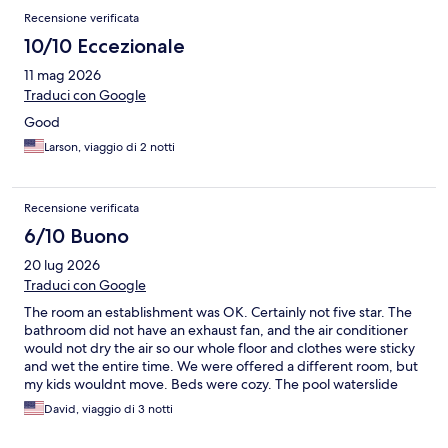
Recensione verificata
10/10 Eccezionale
11 mag 2026
Traduci con Google
Good
Larson, viaggio di 2 notti
Recensione verificata
6/10 Buono
20 lug 2026
Traduci con Google
The room an establishment was OK. Certainly not five star. The
bathroom did not have an exhaust fan, and the air conditioner
would not dry the air so our whole floor and clothes were sticky
and wet the entire time. We were offered a different room, but
my kids wouldnt move. Beds were cozy. The pool waterslide
was great with the kids. Plenty of towels available. Everything
David, viaggio di 3 notti
that we need from the wait staff was met. We needed a couple
of Band-Aids and toothbrushes which they got for us instantly.