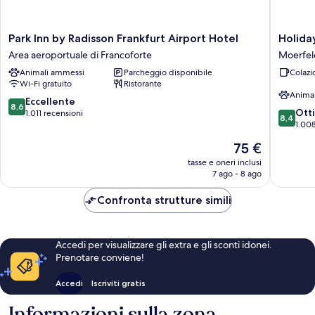
Park
Holiday
Park Inn by Radisson Frankfurt Airport Hotel
Holida
Inn
Inn
Area aeroportuale di Francoforte
Moerfel
by
Express
Animali ammessi
Parcheggio disponibile
Colazi
Radisson
Frankfur
Wi-Fi gratuito
Ristorante
Frankfurt
Airport
Anima
Airport
by
8.6
Eccellente
8,6
8.4
Hotel
IHG
Ott
su
1.011 recensioni
8,4
su
Area
Moerfel
1.008
10,
10,
aeroportuale
Walldorf
Eccellente,
Il
75 €
Ottimo,
di
1.011
prezzo
1.008
Francoforte
tasse e oneri inclusi
recensioni
attuale
7 ago - 8 ago
recensio
è
75 €
Confronta strutture simili
Accedi per visualizzare gli extra e gli sconti idonei.
Prenotare conviene!
Accedi
Iscriviti gratis
Informazioni sulla zona