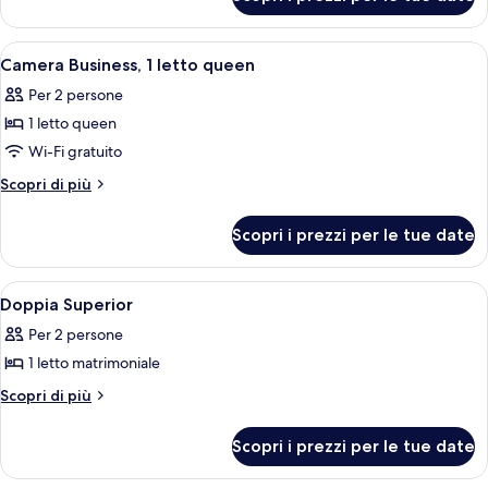
Camera
Apri
Una camera d'albergo con un letto, una
4
Camera Business, 1 letto queen
tutte
Per 2 persone
le
1 letto queen
foto
per
Wi-Fi gratuito
Camera
Altri
Scopri di più
Business,
dettagli
per
1
Scopri i prezzi per le tue date
Camera
letto
Business,
queen
1
Apri
Doppia Superior | Biancheria da letto 
4
letto
Doppia Superior
tutte
queen
Per 2 persone
le
1 letto matrimoniale
foto
per
Altri
Scopri di più
dettagli
Doppia
per
Superior
Scopri i prezzi per le tue date
Doppia
Superior