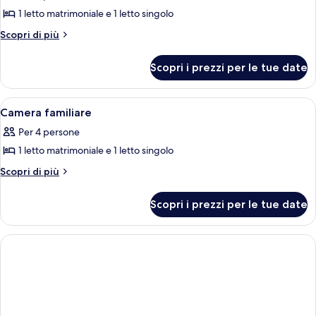
le
1 letto matrimoniale e 1 letto singolo
foto
per
Altri
Scopri di più
dettagli
Tripla
per
Business
Scopri i prezzi per le tue date
Tripla
Business
Apri
Una camera d'albergo con un letto, una
4
Camera familiare
tutte
Per 4 persone
le
1 letto matrimoniale e 1 letto singolo
foto
per
Altri
Scopri di più
dettagli
Camera
per
familiare
Scopri i prezzi per le tue date
Camera
familiare