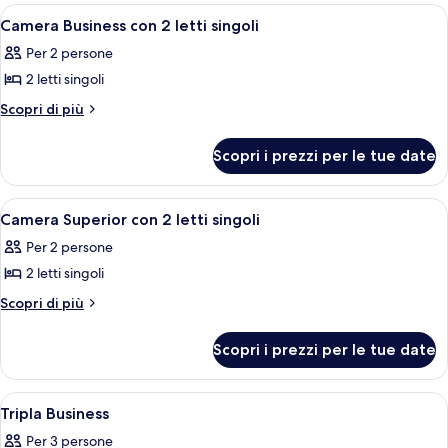
Apri
Camera d'albergo con due letti, una scr
4
Camera Business con 2 letti singoli
tutte
Per 2 persone
le
2 letti singoli
foto
per
Altri
Scopri di più
dettagli
Camera
per
Business
Scopri i prezzi per le tue date
Camera
con
Business
2
con
Apri
Camera Superior con 2 letti singoli | B
4
2
letti
Camera Superior con 2 letti singoli
tutte
letti
singoli
Per 2 persone
singoli
le
2 letti singoli
foto
per
Altri
Scopri di più
dettagli
Camera
per
Superior
Scopri i prezzi per le tue date
Camera
con
Superior
2
con
Apri
Una camera d'albergo con due letti, un
4
2
letti
Tripla Business
tutte
letti
singoli
Per 3 persone
singoli