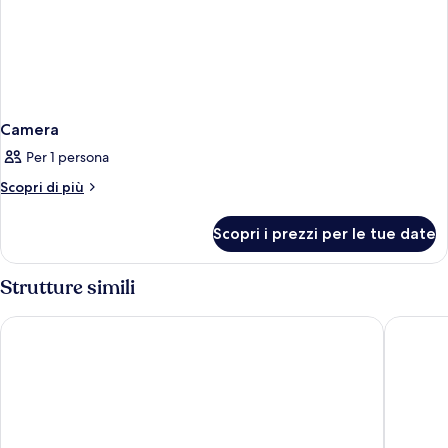
Camera
Per 1 persona
Altri
Scopri di più
dettagli
per
Scopri i prezzi per le tue date
Camera
Strutture simili
Park Inn by Radisson Frankfurt Airport Hotel
Holiday 