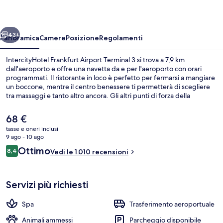
Terminal
3
ietro
Avanti
43+
Panoramica
Camere
Posizione
Regolamenti
IntercityHotel Frankfurt Airport Terminal 3 si trova a 7,9 km
dall'aeroporto e offre una navetta da e per l'aeroporto con orari
programmati. Il ristorante in loco è perfetto per fermarsi a mangiare
un boccone, mentre il centro benessere ti permetterà di scegliere
tra massaggi e tanto altro ancora. Gli altri punti di forza della
struttura includono un bar/lounge, una palestra e uno snack bar. Il
personale gentile e la vicinanza all'aeroporto sono caratteristiche
Il
68 €
molto apprezzate dai viaggiatori.
prezzo
tasse e oneri inclusi
attuale
9 ago - 10 ago
Aperto a cena e per l'happy hour
è
Recensioni
Ottimo
8,4
Vedi le 1.010 recensioni
68 €
8,4 su 10
Servizi più richiesti
Spa
Trasferimento aeroportuale
Animali ammessi
Parcheggio disponibile