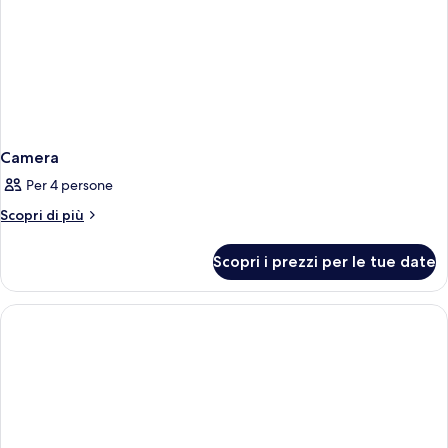
Camera
Per 4 persone
Altri
Scopri di più
dettagli
per
Scopri i prezzi per le tue date
Camera