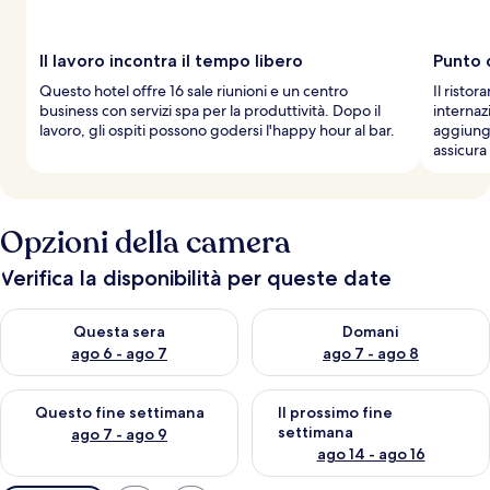
Il lavoro incontra il tempo libero
Punto d
Questo hotel offre 16 sale riunioni e un centro
Il risto
business con servizi spa per la produttività. Dopo il
internaz
lavoro, gli ospiti possono godersi l'happy hour al bar.
aggiunge
assicura 
Opzioni della camera
Verifica la disponibilità per queste date
Verifica la disponibilità per questa sera, ago 6 - ago 7
Verifica la disponibilità per d
Questa sera
Domani
ago 6 - ago 7
ago 7 - ago 8
Verifica la disponibilità per questo fine settimana, ago 7 - ago
Verifica la disponibilità per il
Questo fine settimana
Il prossimo fine
settimana
ago 7 - ago 9
ago 14 - ago 16