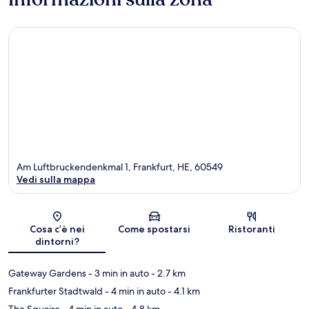
Am Luftbruckendenkmal 1, Frankfurt, HE, 60549
Vedi sulla mappa
Mappa
Cosa c’è nei
Come spostarsi
Ristoranti
dintorni?
Gateway Gardens
- 3 min in auto
- 2.7 km
Frankfurter Stadtwald
- 4 min in auto
- 4.1 km
The Squaire
- 4 min in auto
- 4.8 km