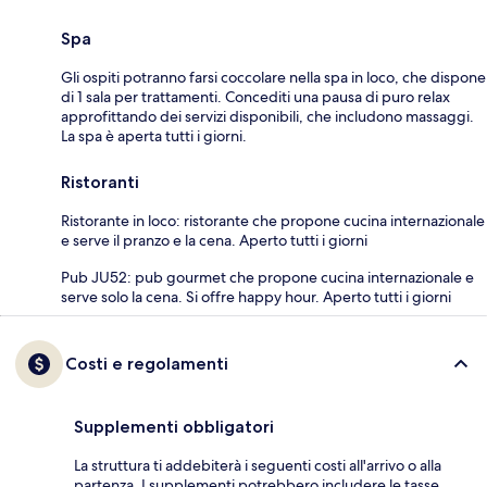
Spa
Gli ospiti potranno farsi coccolare nella spa in loco, che dispone
di 1 sala per trattamenti. Concediti una pausa di puro relax
approfittando dei servizi disponibili, che includono massaggi.
La spa è aperta tutti i giorni.
Ristoranti
Ristorante in loco: ristorante che propone cucina internazionale
e serve il pranzo e la cena. Aperto tutti i giorni
Pub JU52: pub gourmet che propone cucina internazionale e
serve solo la cena. Si offre happy hour. Aperto tutti i giorni
Costi e regolamenti
Supplementi obbligatori
La struttura ti addebiterà i seguenti costi all'arrivo o alla
partenza. I supplementi potrebbero includere le tasse