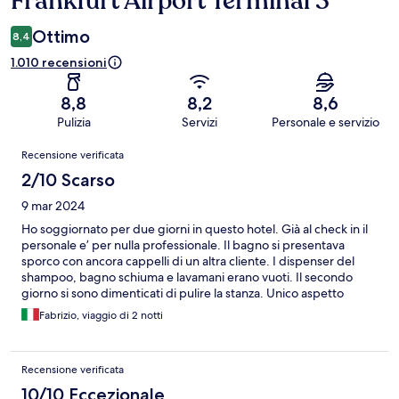
Frankfurt Airport Terminal 3
Ottimo
8,4
1.010 recensioni
8,8
8,2
8,6
Pulizia
Servizi
Personale e servizio
Recensioni
Recensione verificata
2/10 Scarso
9 mar 2024
Ho soggiornato per due giorni in questo hotel. Già al check in il
personale e’ per nulla professionale. Il bagno si presentava
sporco con ancora cappelli di un altra cliente. I dispenser del
shampoo, bagno schiuma e lavamani erano vuoti. Il secondo
giorno si sono dimenticati di pulire la stanza. Unico aspetto
positivo è la navetta gratuita per l’aeroporto.
Fabrizio, viaggio di 2 notti
Recensione verificata
10/10 Eccezionale