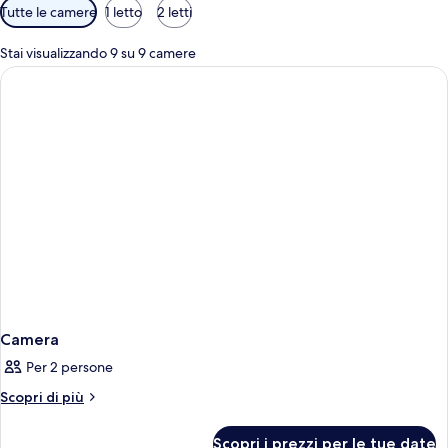
Filtri
Tutte le camere
1 letto
2 letti
disponibili
per
Stai visualizzando 9 su 9 camere
le
camere
Camera
Per 2 persone
Altri
Scopri di più
dettagli
per
Scopri i prezzi per le tue date