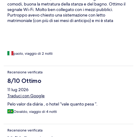
comodi, buona la metratura della stanza e del bagno. Ottimo il
segnale Wi-Fi. Molto ben collegato con i mezzi pubblici.
Purtroppo avevo chiesto una sistemazione con letto
matrimoniale (con più di sei mesi di anticipo) e mi è stata
assegnata una stanza con due letti singoli.
paolo, viaggio di 2 notti
Recensione verificata
8/10 Ottimo
11 lug 2026
Traduci con Google
Pelo valor da diária , o hotel “vale quanto pesa “.
Osvaldo, viaggio di 4 notti
Recensione verificata