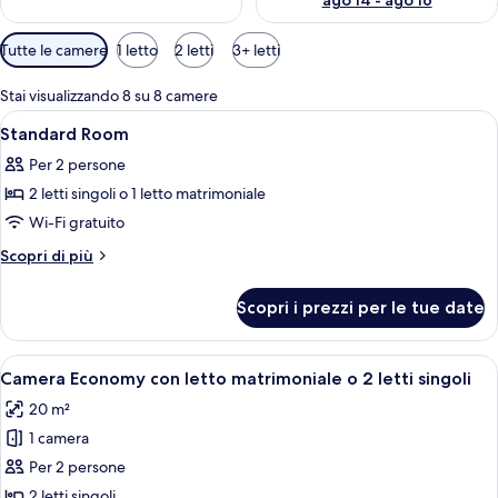
ago 14 - ago 16
Filtri
Tutte le camere
1 letto
2 letti
3+ letti
disponibili
per
Stai visualizzando 8 su 8 camere
le
Apri
Un letto matrimoniale con biancheria 
3
Standard Room
camere
tutte
Per 2 persone
le
2 letti singoli o 1 letto matrimoniale
foto
per
Wi-Fi gratuito
Standard
Altri
Scopri di più
Room
dettagli
per
Scopri i prezzi per le tue date
Standard
Room
Apri
Un letto rifatto con lenzuola e cusci
2
Camera Economy con letto matrimoniale o 2 letti singoli
tutte
20 m²
le
1 camera
foto
per
Per 2 persone
Camera
2 letti singoli