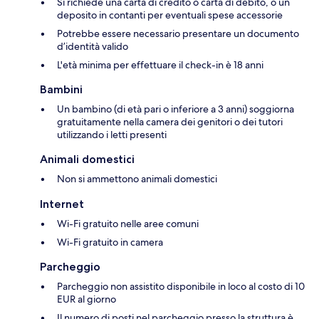
Si richiede una carta di credito o carta di debito, o un
deposito in contanti per eventuali spese accessorie
Potrebbe essere necessario presentare un documento
d’identità valido
L'età minima per effettuare il check-in è 18 anni
Bambini
Un bambino (di età pari o inferiore a 3 anni) soggiorna
gratuitamente nella camera dei genitori o dei tutori
utilizzando i letti presenti
Animali domestici
Non si ammettono animali domestici
Internet
Wi-Fi gratuito nelle aree comuni
Wi-Fi gratuito in camera
Parcheggio
Parcheggio non assistito disponibile in loco al costo di 10
EUR al giorno
Il numero di posti nel parcheggio presso la struttura è