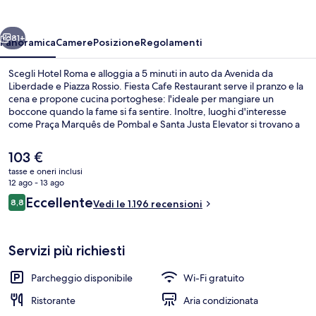
ietro
Avanti
81+
Panoramica
Camere
Posizione
Regolamenti
Scegli Hotel Roma e alloggia a 5 minuti in auto da Avenida da
Liberdade e Piazza Rossio. Fiesta Cafe Restaurant serve il pranzo e la
cena e propone cucina portoghese: l'ideale per mangiare un
boccone quando la fame si fa sentire. Inoltre, luoghi d'interesse
come Praça Marquês de Pombal e Santa Justa Elevator si trovano a
soli 5 minuti in auto. Le recensioni apprezzano la posizione comoda
per i mezzi pubblici: Stazione di Roma si trova a 4 min e Stazione di
Il
103 €
Areeiro a 10 min.
prezzo
tasse e oneri inclusi
attuale
12 ago - 13 ago
Hall
è
Recensioni
Eccellente
8,8
Vedi le 1.196 recensioni
103 €
8,8 su 10
Servizi più richiesti
Parcheggio disponibile
Wi-Fi gratuito
Ristorante
Aria condizionata