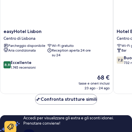
easyHotel
Hotel
easyHotel Lisbon
Hotel E
Lisbon
Excelsio
Centro di Lisbona
Centro d
Centro
Centro
Parcheggio disponibile
Wi-Fi gratuito
Wi-Fi 
di
di
Aria condizionata
Reception aperta 24 ore
Bar
Lisbona
Lisbona
su 24
7.2
Buo
7,2
8.8
Eccellente
su
732 
8,8
su
1.745 recensioni
10,
10,
Buono,
Il
68 €
Eccellente,
732
prezzo
1.745
tasse e oneri inclusi
recensio
attuale
23 ago - 24 ago
recensioni
è
68 €
Confronta strutture simili
Accedi per visualizzare gli extra e gli sconti idonei.
Prenotare conviene!