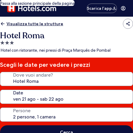
Passa alla sezione principale della pagina
Scarica l’app
Visualizza tutte le strutture
Hotel Roma
Struttura
a
Hotel con ristorante, nei pressi di Praça Marquês de Pombal
3.0
stelle
Scegli le date per vedere i prezzi
Dove vuoi andare?
Date
Persone
Cerca