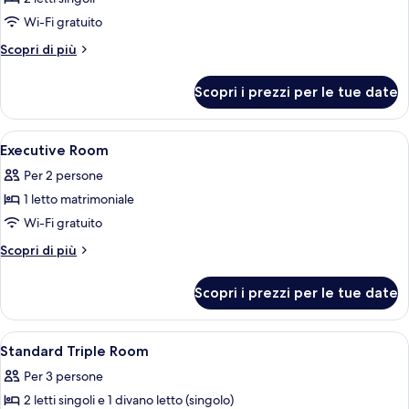
Economy
Wi-Fi gratuito
con
Altri
Scopri di più
letto
dettagli
matrimoniale
per
Scopri i prezzi per le tue date
Camera
o
Economy
2
con
Apri
Una camera d'albergo con un letto gra
letti
4
letto
Executive Room
tutte
singoli
matrimoniale
Per 2 persone
o
le
2
1 letto matrimoniale
foto
letti
per
Wi-Fi gratuito
singoli
Executive
Altri
Scopri di più
Room
dettagli
per
Scopri i prezzi per le tue date
Executive
Room
Apri
Minibar, una cassaforte in camera, po
6
Standard Triple Room
tutte
Per 3 persone
le
2 letti singoli e 1 divano letto (singolo)
foto