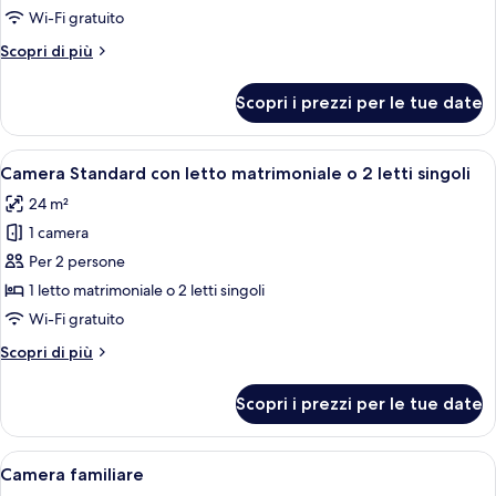
per
Wi-Fi gratuito
Standard
Altri
Scopri di più
Triple
dettagli
per
Room
Scopri i prezzi per le tue date
Standard
Triple
Room
Apri
Un letto rifatto con lenzuola bianche,
5
Camera Standard con letto matrimoniale o 2 letti singoli
tutte
24 m²
le
1 camera
foto
per
Per 2 persone
Camera
1 letto matrimoniale o 2 letti singoli
Standard
Wi-Fi gratuito
con
Altri
Scopri di più
letto
dettagli
matrimoniale
per
Scopri i prezzi per le tue date
Camera
o
Standard
2
con
Apri
Una camera d'albergo con un letto, una
letti
8
letto
Camera familiare
tutte
singoli
matrimoniale