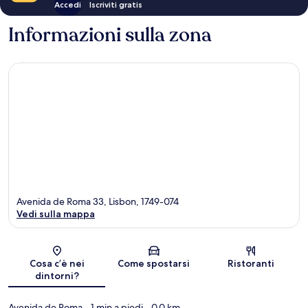
Accedi
Iscriviti gratis
Informazioni sulla zona
Avenida de Roma 33, Lisbon, 1749-074
Vedi sulla mappa
Mappa
Cosa c’è nei
Come spostarsi
Ristoranti
dintorni?
Avenida de Roma
- 1 min a piedi
- 0.0 km