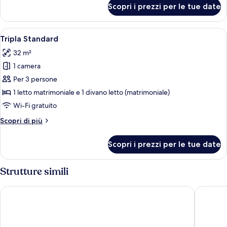
per
Scopri i prezzi per le tue date
Suite
monolocale
Junior
Apri
Una camera d'albergo con un letto, un
6
Tripla Standard
tutte
32 m²
le
1 camera
foto
per
Per 3 persone
Tripla
1 letto matrimoniale e 1 divano letto (matrimoniale)
Standard
Wi-Fi gratuito
Altri
Scopri di più
dettagli
per
Scopri i prezzi per le tue date
Tripla
Standard
Strutture simili
easyHotel Lisbon
Hotel Ex