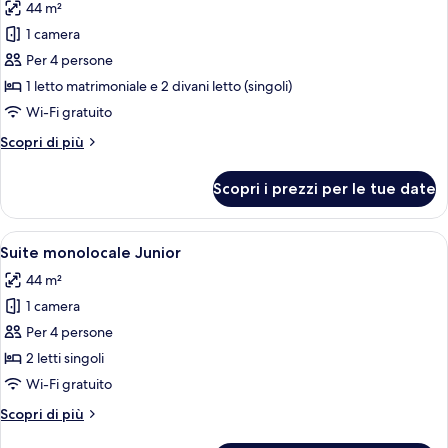
44 m²
o
le
2
1 camera
foto
letti
per
Per 4 persone
singoli
Camera
1 letto matrimoniale e 2 divani letto (singoli)
familiare
Wi-Fi gratuito
Altri
Scopri di più
dettagli
per
Scopri i prezzi per le tue date
Camera
familiare
Apri
Camera d'albergo con un letto grande
9
Suite monolocale Junior
tutte
44 m²
le
1 camera
foto
per
Per 4 persone
Suite
2 letti singoli
monolocale
Wi-Fi gratuito
Junior
Altri
Scopri di più
dettagli