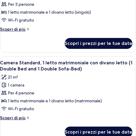
Sofa-
and
Per 3 persone
per
1
Bed)
1 letto matrimoniale e 1 divano letto (singolo)
Camera
Single
Sofa-
Standard,
Wi-Fi gratuito
Bed)
1
Altri
Scopri di più
letto
dettagli
per
matrimoniale
Scopri i prezzi per le tue date
Camera
con
Standard,
divano
1
Apri
Una camera d'albergo con un letto, un
3
letto
letto
Camera Standard, 1 letto matrimoniale con divano letto (1
tutte
matrimoniale
(1
Double Bed and 1 Double Sofa-Bed)
con
le
Double
21 m²
divano
foto
Bed
letto
1 camera
per
(1
and
Per 4 persone
Camera
Double
1
Bed
Standard,
1 letto matrimoniale e 1 divano letto (matrimoniale)
Single
and
1
Wi-Fi gratuito
Sofa-
1
letto
Single
Bed)
Altri
Scopri di più
matrimoniale
Sofa-
dettagli
Bed)
con
per
Scopri i prezzi per le tue date
Camera