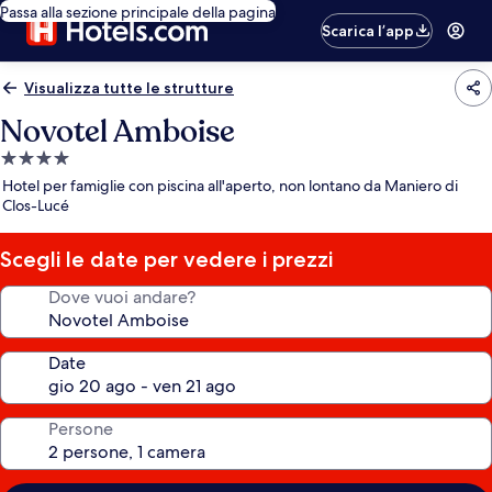
Passa alla sezione principale della pagina
Scarica l’app
Visualizza tutte le strutture
Novotel Amboise
Struttura
a
Hotel per famiglie con piscina all'aperto, non lontano da Maniero di
4.0
Clos-Lucé
stelle
Scegli le date per vedere i prezzi
Dove vuoi andare?
Date
Persone