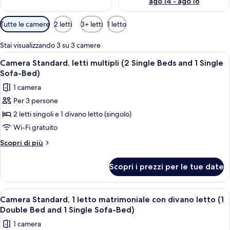
ago 14 - ago 16
Filtri
Tutte le camere
2 letti
3+ letti
1 letto
disponibili
per
Stai visualizzando 3 su 3 camere
le
Apri
Camera Standard, letti multipli (2 Sing
2
Camera Standard, letti multipli (2 Single Beds and 1 Single
camere
tutte
Sofa-Bed)
le
1 camera
foto
Per 3 persone
per
2 letti singoli e 1 divano letto (singolo)
Camera
Standard,
Wi-Fi gratuito
letti
Altri
Scopri di più
multipli
dettagli
per
(2
Scopri i prezzi per le tue date
Camera
Single
Standard,
Beds
letti
Apri
Una camera d'albergo con un letto, un
3
and
multipli
Camera Standard, 1 letto matrimoniale con divano letto (1
tutte
(2
1
Double Bed and 1 Single Sofa-Bed)
Single
le
Single
1 camera
Beds
foto