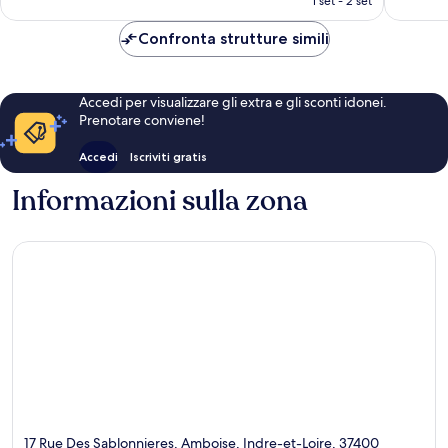
1 set - 2 set
è
84 €
Confronta strutture simili
Accedi per visualizzare gli extra e gli sconti idonei.
Prenotare conviene!
Accedi
Iscriviti gratis
Informazioni sulla zona
17 Rue Des Sablonnieres, Amboise, Indre-et-Loire, 37400