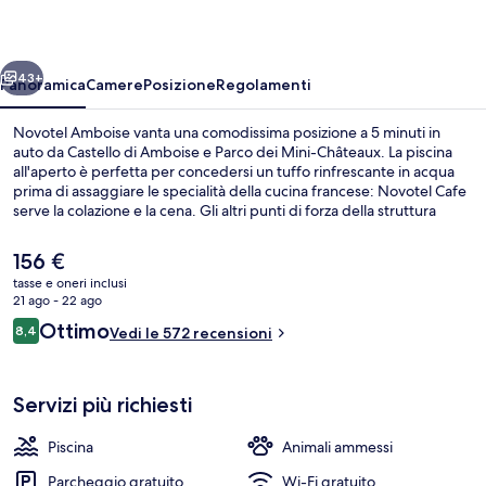
ietro
Avanti
43+
Panoramica
Camere
Posizione
Regolamenti
Novotel Amboise vanta una comodissima posizione a 5 minuti in
auto da Castello di Amboise e Parco dei Mini-Châteaux. La piscina
all'aperto è perfetta per concedersi un tuffo rinfrescante in acqua
prima di assaggiare le specialità della cucina francese: Novotel Cafe
serve la colazione e la cena. Gli altri punti di forza della struttura
includono un bar/lounge, un campo da tennis all'aperto e una
terrazza. Le recensioni degli ospiti lodano le condizioni generali della
Il
156 €
struttura.
prezzo
tasse e oneri inclusi
attuale
21 ago - 22 ago
Hall
è
Recensioni
Ottimo
8,4
Vedi le 572 recensioni
156 €
8,4 su 10
Servizi più richiesti
Piscina
Animali ammessi
Parcheggio gratuito
Wi-Fi gratuito