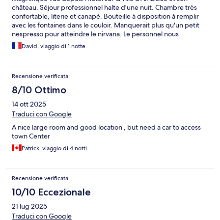
château. Séjour professionnel halte d'une nuit. Chambre très
confortable, literie et canapé. Bouteille à disposition à remplir
avec les fontaines dans le couloir. Manquerait plus qu'un petit
nespresso pour atteindre le nirvana. Le personnel nous
reconnait et se montre toujours aussi serviable et accueillant.
David, viaggio di 1 notte
Recensione verificata
8/10 Ottimo
14 ott 2025
Traduci con Google
A nice large room and good location , but need a car to access
town Center
Patrick, viaggio di 4 notti
Recensione verificata
10/10 Eccezionale
21 lug 2025
Traduci con Google