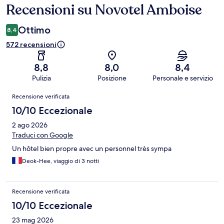
Recensioni su Novotel Amboise
Recensioni
Ottimo
8,4
572 recensioni
8,8
8,0
8,4
Pulizia
Posizione
Personale e servizio
Recensioni
Recensione verificata
10/10 Eccezionale
2 ago 2026
Traduci con Google
Un hôtel bien propre avec un personnel très sympa
Deok-Hee, viaggio di 3 notti
Recensione verificata
10/10 Eccezionale
23 mag 2026