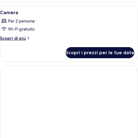
Apri
Una camera d'albergo con un letto, una 
5
Camera
tutte
Per 2 persone
le
Wi-Fi gratuito
foto
per
Altri
Scopri di più
dettagli
Camera
per
Scopri i prezzi per le tue date
Camera