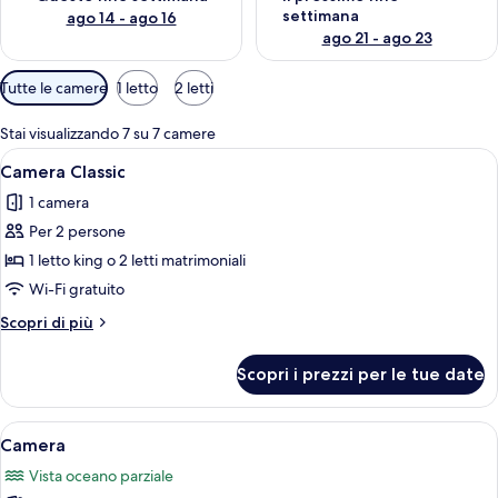
settimana
ago 14 - ago 16
ago 21 - ago 23
Filtri
Tutte le camere
1 letto
2 letti
disponibili
per
Stai visualizzando 7 su 7 camere
le
Apri
Camera d'albergo con due letti, una s
9
Camera Classic
camere
tutte
1 camera
le
Per 2 persone
foto
per
1 letto king o 2 letti matrimoniali
Camera
Wi-Fi gratuito
Classic
Altri
Scopri di più
dettagli
per
Scopri i prezzi per le tue date
Camera
Classic
Apri
Camera | Biancheria da letto ipoallerg
9
Camera
tutte
Vista oceano parziale
le