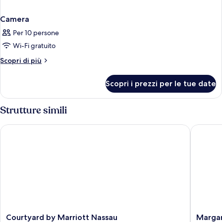
Camera
Per 10 persone
Wi-Fi gratuito
Altri
Scopri di più
dettagli
per
Scopri i prezzi per le tue date
Camera
Strutture simili
Courtyard by Marriott Nassau Downtown/Junkanoo Beach
Margarit
Courtyard
Margarit
Courtyard by Marriott Nassau
Margar