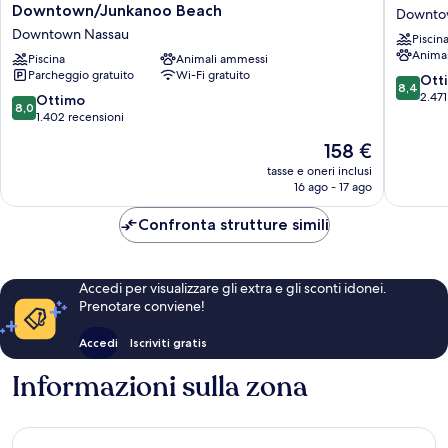
by
Beach
Downtown/Junkanoo Beach
Downto
Marriott
Resort
Downtown Nassau
Piscin
Nassau
-
Anima
Downtown/Junkanoo
Piscina
Animali ammessi
Nassau
Parcheggio gratuito
Wi-Fi gratuito
Beach
Downto
8.4
Ott
8,4
Downtown
Nassau
su
2.471
8.0
Ottimo
8,0
Nassau
10,
su
1.402 recensioni
Ottimo,
10,
Il
158 €
2.471
Ottimo,
prezzo
recensio
1.402
tasse e oneri inclusi
attuale
16 ago - 17 ago
recensioni
è
158 €
Confronta strutture simili
Accedi per visualizzare gli extra e gli sconti idonei.
Prenotare conviene!
Accedi
Iscriviti gratis
Informazioni sulla zona