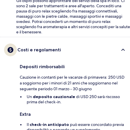
Gli ospiti possono approfittare dei servizi della spa in loco. Ci
sono 2 sale per trattamenti e aree all'aperto. Concediti una
pausa di puro relax scegliendo fra massaggi connettivali,
massaggi con le pietre calde, massaggi sportivi e massaggi
svedesi. Potrai concederti un momento di puro relax
scegliendo fra aromaterapia e altri servizi concepiti per la salute
e il benessere.
Costi e regolamenti
Depositi rimborsabili
Cauzione in contanti per le vacanze di primavera: 250 USD
a soggiorno per i minori di 21 anni che soggiornano nel
seguente periodo 01 marzo - 30 giugno
Un
deposito cauzionale
di USD 250 sarà riscosso
prima del check-in.
Extra
Il
check-in anticipato
può essere concordato previa
disponibilità e pagando un supplemento.