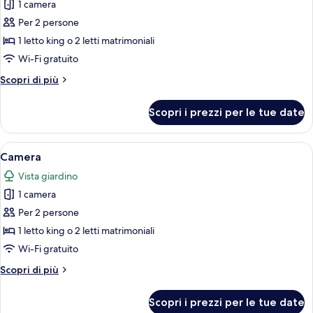
1 camera
foto
per
Per 2 persone
Camera
1 letto king o 2 letti matrimoniali
Wi-Fi gratuito
Altri
Scopri di più
dettagli
per
Scopri i prezzi per le tue date
Camera
Apri
Una camera d'albergo con due letti, una
6
Camera
tutte
Vista giardino
le
1 camera
foto
per
Per 2 persone
Camera
1 letto king o 2 letti matrimoniali
Wi-Fi gratuito
Altri
Scopri di più
dettagli
per
Scopri i prezzi per le tue date
Camera