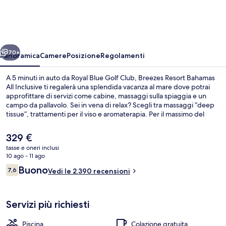
Bahamas
All
Inclusive
ietro
Avanti
70+
Panoramica
Camere
Posizione
Regolamenti
A 5 minuti in auto da Royal Blue Golf Club, Breezes Resort Bahamas
All Inclusive ti regalerà una splendida vacanza al mare dove potrai
approfittare di servizi come cabine, massaggi sulla spiaggia e un
campo da pallavolo. Sei in vena di relax? Scegli tra massaggi “deep
tissue”, trattamenti per il viso e aromaterapia. Per il massimo del
divertimento, troverai una piscina all'aperto. Il ristorante in loco è
ideale per uno spuntino, mentre per concludere la serata non c'è
Il
329 €
niente di meglio del bar/lounge. Gli altri punti di forza della struttura
prezzo
tasse e oneri inclusi
includono 2 campi da tennis all'aperto, una discoteca e un bar a
attuale
10 ago - 11 ago
bordo piscina. Gli ospiti apprezzano molto la piscina e il personale
Sulla spiaggia, sabbia bianca, cabine (
è
Recensioni
gentile.
Buono
7,6
Vedi le 2.390 recensioni
329 €
7,6 su 10
Servizi più richiesti
Piscina
Colazione gratuita