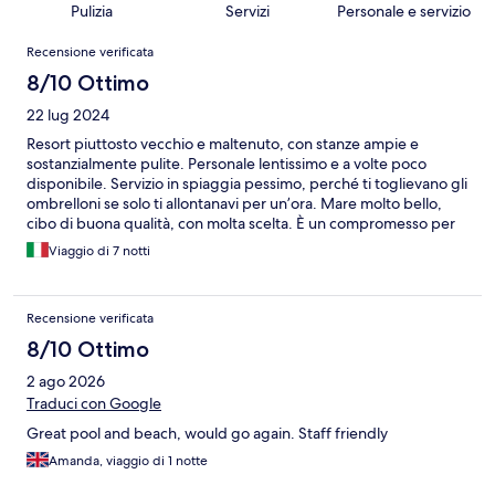
Pulizia
Servizi
Personale e servizio
Recensioni
Recensione verificata
8/10 Ottimo
22 lug 2024
Resort piuttosto vecchio e maltenuto, con stanze ampie e
sostanzialmente pulite. Personale lentissimo e a volte poco
disponibile. Servizio in spiaggia pessimo, perché ti toglievano gli
ombrelloni se solo ti allontanavi per un’ora. Mare molto bello,
cibo di buona qualità, con molta scelta. È un compromesso per
chi non vuole spendere tanto, ma essere davanti ad una bella
Viaggio di 7 notti
spiaggia
Recensione verificata
8/10 Ottimo
2 ago 2026
Traduci con Google
Great pool and beach, would go again. Staff friendly
Amanda, viaggio di 1 notte