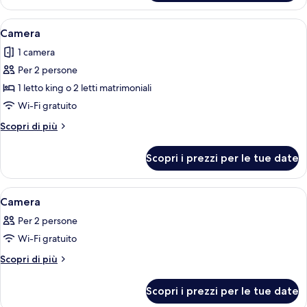
Apri
Biancheria da letto ipoallergenica, un
11
Camera
tutte
1 camera
le
Per 2 persone
foto
per
1 letto king o 2 letti matrimoniali
Camera
Wi-Fi gratuito
Altri
Scopri di più
dettagli
per
Scopri i prezzi per le tue date
Camera
Apri
Camera d'albergo con due letti, televis
4
Camera
tutte
Per 2 persone
le
Wi-Fi gratuito
foto
per
Altri
Scopri di più
dettagli
Camera
per
Scopri i prezzi per le tue date
Camera