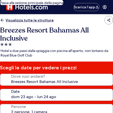
Passa alla sezione principale della pagina
Scarica l’app
Visualizza tutte le strutture
Breezes Resort Bahamas All
Inclusive
Struttura
a
Hotel a due passi dalla spiaggia con piscina all'aperto, non lontano da
3.0
Royal Blue Golf Club
stelle
Scegli le date per vedere i prezzi
Dove vuoi andare?
Date
Persone