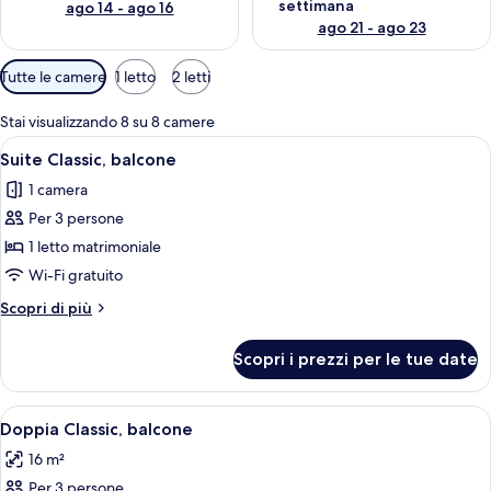
settimana
ago 14 - ago 16
ago 21 - ago 23
Filtri
Tutte le camere
1 letto
2 letti
disponibili
per
Stai visualizzando 8 su 8 camere
le
Apri
Una camera d'albergo moderna con un 
1
Suite Classic, balcone
camere
tutte
1 camera
le
Per 3 persone
foto
per
1 letto matrimoniale
Suite
Wi-Fi gratuito
Classic,
Altri
Scopri di più
balcone
dettagli
per
Scopri i prezzi per le tue date
Suite
Classic,
balcone
Apri
Una camera d'albergo con un letto, una
6
Doppia Classic, balcone
tutte
16 m²
le
Per 3 persone