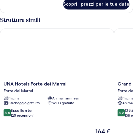
per
Scopri i prezzi per le tue date
Camera
Strutture simili
UNA Hotels Forte dei Marmi
Grand H
UNA
Grand
UNA Hotels Forte dei Marmi
Grand 
Hotels
Hotel
Forte dei Marmi
Forte d
Forte
Forte
Piscina
Animali ammessi
Piscin
dei
dei
Parcheggio gratuito
Wi-Fi gratuito
Anima
Marmi
Marmi
Forte
8.6
8.2
Eccellente
Ott
8,6
8,2
dei
su
su
125 recensioni
138 r
Marmi
10,
10,
Eccellente,
Ottimo,
Il
164 €
125
138