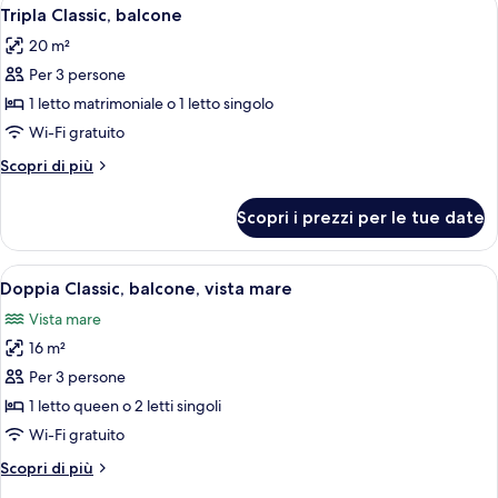
Apri
5
Tripla Classic, balcone
tutte
20 m²
le
Per 3 persone
foto
per
1 letto matrimoniale o 1 letto singolo
Tripla
Wi-Fi gratuito
Classic,
Altri
Scopri di più
balcone
dettagli
per
Scopri i prezzi per le tue date
Tripla
Classic,
balcone
Apri
Una camera d'albergo con un letto, u
7
Doppia Classic, balcone, vista mare
tutte
Vista mare
le
16 m²
foto
per
Per 3 persone
Doppia
1 letto queen o 2 letti singoli
Classic,
Wi-Fi gratuito
balcone,
Altri
Scopri di più
vista
dettagli