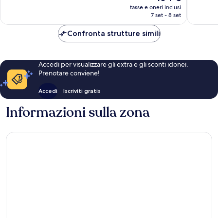
prezzo
recensioni
recensio
tasse e oneri inclusi
attuale
7 set - 8 set
è
164 €
Confronta strutture simili
Accedi per visualizzare gli extra e gli sconti idonei.
Prenotare conviene!
Accedi
Iscriviti gratis
Informazioni sulla zona