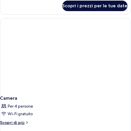
mare
per
Scopri i prezzi per le tue date
Doppia
Classic,
balcone,
vista
mare
Camera
Per 4 persone
Wi-Fi gratuito
Altri
Scopri di più
dettagli