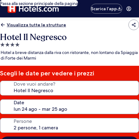
Passa alla sezione principale della pagina
Scarica l’app
Visualizza tutte le strutture
Hotel Il Negresco
Struttura
a
Hotel a breve distanza dalla riva con ristorante, non lontano da Spiaggia
4.0
di Forte dei Marmi
stelle
Scegli le date per vedere i prezzi
Dove vuoi andare?
Date
Persone