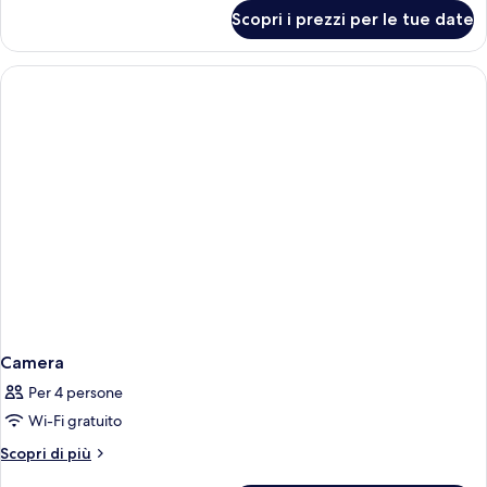
per
Scopri i prezzi per le tue date
Camera
Camera
Per 4 persone
Wi-Fi gratuito
Altri
Scopri di più
dettagli