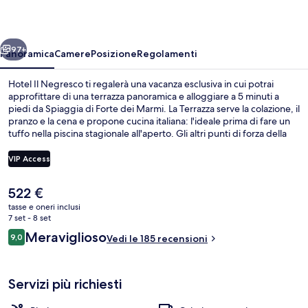
ietro
Avanti
97+
Panoramica
Camere
Posizione
Regolamenti
Hotel Il Negresco ti regalerà una vacanza esclusiva in cui potrai
approfittare di una terrazza panoramica e alloggiare a 5 minuti a
piedi da Spiaggia di Forte dei Marmi. La Terrazza serve la colazione, il
pranzo e la cena e propone cucina italiana: l'ideale prima di fare un
tuffo nella piscina stagionale all'aperto. Gli altri punti di forza della
struttura includono un bar a bordo piscina, una piscina per bambini
e uno snack bar.
VIP Access
Il
522 €
Terrazza panoramica
prezzo
tasse e oneri inclusi
attuale
7 set - 8 set
è
Recensioni
Meraviglioso
9,0
Vedi le 185 recensioni
522 €
9,0 su 10
Servizi più richiesti