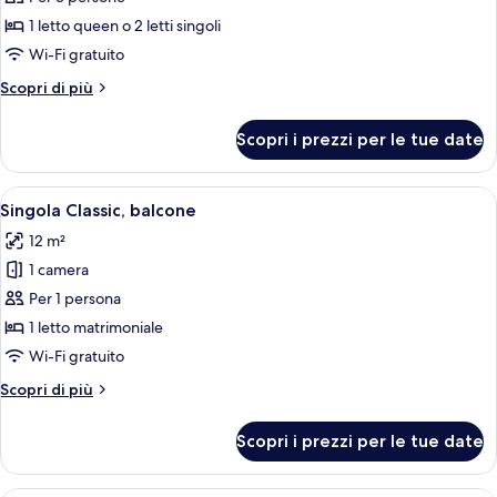
foto
per
1 letto queen o 2 letti singoli
Doppia
Wi-Fi gratuito
Classic,
Altri
Scopri di più
balcone
dettagli
per
Scopri i prezzi per le tue date
Doppia
Classic,
balcone
Apri
Un letto rifatto con lenzuola bianche
5
Singola Classic, balcone
tutte
12 m²
le
1 camera
foto
per
Per 1 persona
Singola
1 letto matrimoniale
Classic,
Wi-Fi gratuito
balcone
Altri
Scopri di più
dettagli
per
Scopri i prezzi per le tue date
Singola
Classic,
balcone
Una camera d'albergo con un letto, una