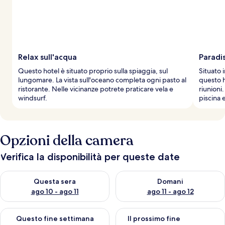
Relax sull'acqua
Paradi
Questo hotel è situato proprio sulla spiaggia, sul
Situato 
lungomare. La vista sull'oceano completa ogni pasto al
questo h
ristorante. Nelle vicinanze potrete praticare vela e
riunioni
windsurf.
piscina 
Opzioni della camera
Verifica la disponibilità per queste date
Verifica la disponibilità per questa sera, ago 10 - ago 11
Verifica la disponibilità per d
Questa sera
Domani
ago 10 - ago 11
ago 11 - ago 12
Verifica la disponibilità per questo fine settimana, ago 14 - ag
Verifica la disponibilità per i
Questo fine settimana
Il prossimo fine