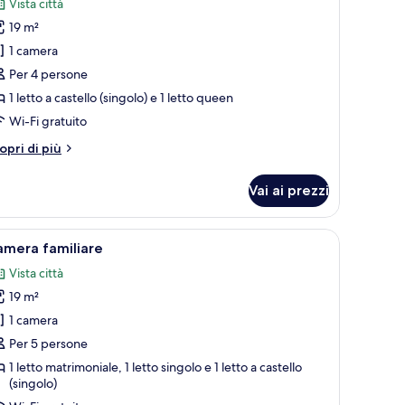
Vista città
19 m²
oto
er
1 camera
uadrupla
Per 4 persone
tandard
1 letto a castello (singolo) e 1 letto queen
Wi-Fi gratuito
tri
opri di più
ttagli
r
Vai ai prezzi
adrupla
andard
na scrivania, una sedia e un balcone con vista.
pri
Una camera d'hotel con un letto, un divano, 
4
amera familiare
utte
Vista città
19 m²
oto
er
1 camera
amera
Per 5 persone
amiliare
1 letto matrimoniale, 1 letto singolo e 1 letto a castello
(singolo)