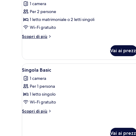
1 camera
foto
per
Per 2 persone
Doppia
1 letto matrimoniale o 2 letti singoli
Classic,
Wi-Fi gratuito
vista
Altri
Scopri di più
mare
dettagli
parziale
per
Vai ai prezz
Doppia
Classic,
vista
Apri
Una camera d'albergo con un let
1
mare
Singola Basic
tutte
parziale
1 camera
le
Per 1 persona
foto
per
1 letto singolo
Singola
Wi-Fi gratuito
Basic
Altri
Scopri di più
dettagli
per
Singola
Basic
Vai ai prezz