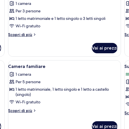
1 camera
foto
f
per
p
Per 3 persone
Tripla
Q
1 letto matrimoniale e 1 letto singolo o 3 letti singoli
Classic,
Cl
Wi-Fi gratuito
vista
vi
Altri
Al
Scopri di più
Sc
mare
m
dettagli
de
parziale
p
per
pe
i
Vai ai prezzi
Tripla
Qu
Classic,
Cl
vista
vi
to, una scrivania, una sedia e un tavolino con un vaso di fiori.
Apri
Una camera d'hotel con un letto, un d
A
1
mare
m
Camera familiare
Su
tutte
t
parziale
pa
1 camera
le
le
Per 5 persone
foto
f
per
p
1 letto matrimoniale, 1 letto singolo e 1 letto a castello
(singolo)
Camera
S
Wi-Fi gratuito
familiare
m
J
Altri
Scopri di più
Al
Sc
dettagli
vi
de
per
m
pe
Camera
i
Vai ai prezzi
Su