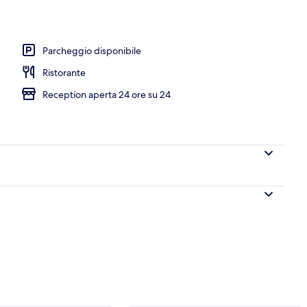
ale Junior, vista mare | Terrazza/patio
Parcheggio disponibile
Ristorante
Reception aperta 24 ore su 24