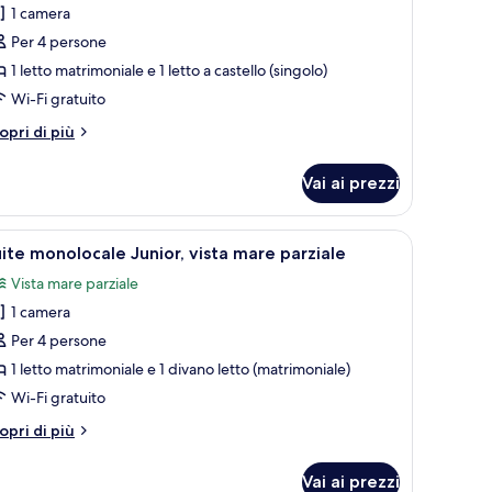
1 camera
oto
er
Per 4 persone
uadrupla
1 letto matrimoniale e 1 letto a castello (singolo)
assic,
Wi-Fi gratuito
sta
tri
opri di più
are
ttagli
arziale
r
Vai ai prezzi
adrupla
assic,
sta
ivano, una doccia e un quadro appeso al muro.
pri
Una camera d'albergo con un letto, una scriva
1
are
ite monolocale Junior, vista mare parziale
utte
rziale
Vista mare parziale
1 camera
oto
er
Per 4 persone
uite
1 letto matrimoniale e 1 divano letto (matrimoniale)
onolocale
Wi-Fi gratuito
unior,
tri
opri di più
sta
ttagli
are
r
Vai ai prezzi
ite