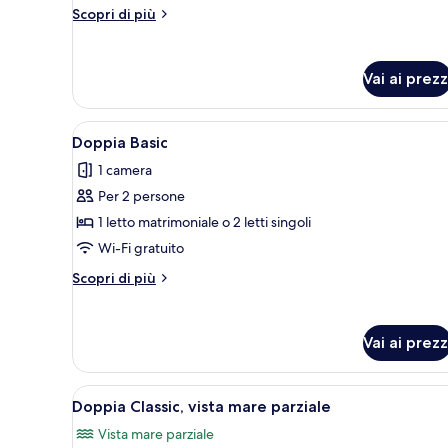
Altri
Scopri di più
dettagli
per
Singola
Vai ai prezz
Standard
Apri
Una camera d'albergo con un l
1
Doppia Basic
tutte
1 camera
le
Per 2 persone
foto
per
1 letto matrimoniale o 2 letti singoli
Doppia
Wi-Fi gratuito
Basic
Altri
Scopri di più
dettagli
per
Doppia
Vai ai prezz
Basic
Apri
Una camera d'albergo con un let
2
Doppia Classic, vista mare parziale
tutte
Vista mare parziale
le