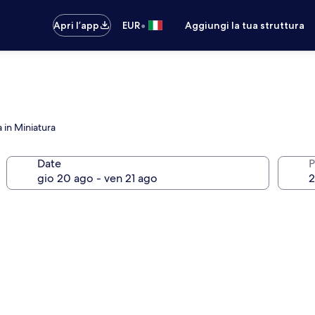
•
Apri l’app
EUR
Aggiungi la tua struttura
a in Miniatura
Date
P