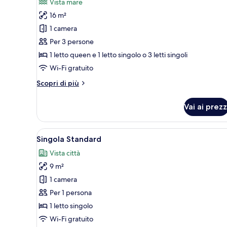
Vista mare
le
16 m²
foto
per
1 camera
Tripla
Per 3 persone
Superior,
1 letto queen e 1 letto singolo o 3 letti singoli
vista
Wi-Fi gratuito
mare
Altri
Scopri di più
dettagli
per
Vai ai prezz
Tripla
Superior,
vista
Apri
Una camera d'albergo con un le
5
mare
Singola Standard
tutte
Vista città
le
9 m²
foto
per
1 camera
Singola
Per 1 persona
Standard
1 letto singolo
Wi-Fi gratuito