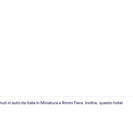
Sala colazio
ti in auto da Italia in Miniatura e Rimini Fiera. Inoltre, questo hotel
Sauna, vasca