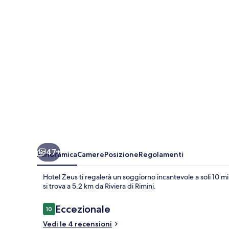
47+
Panoramica
Camere
Posizione
Regolamenti
Hotel Zeus ti regalerà un soggiorno incantevole a soli 10 minu
si trova a 5,2 km da Riviera di Rimini.
Recensioni
Eccezionale
10
10 su 10
Vedi le 4 recensioni