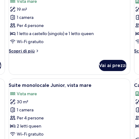
Vista mare
le
le
19 m²
foto
f
per
p
1 camera
Quadrupla
Q
Per 4 persone
Superior,
S
1 letto a castello (singolo) e 1 letto queen
vista
Wi-Fi gratuito
mare
Altri
Al
Scopri di più
Sc
dettagli
de
per
pe
i
Vai ai prezzi
Quadrupla
Qu
Superior,
St
vista
tto, una scrivania con una sedia, una TV a parete e una finestra con tende.
Apri
Camera d'albergo con un ampio letto, u
A
9
mare
Suite monolocale Junior, vista mare
C
tutte
t
Vista mare
le
le
30 m²
foto
f
per
p
1 camera
Suite
C
Per 4 persone
monolocale
f
2 letti queen
Junior,
Wi-Fi gratuito
vista