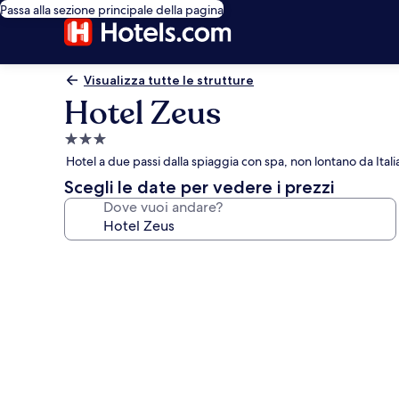
Passa alla sezione principale della pagina
Visualizza tutte le strutture
Hotel Zeus
Struttura
a
Hotel a due passi dalla spiaggia con spa, non lontano da Itali
3.0
Scegli le date per vedere i prezzi
stelle
Dove vuoi andare?
Galleria
fotografica
per
Hotel
Zeus