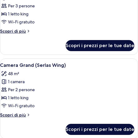
Suite
Per 3 persone
Junior
1 letto king
(village
Wi-Fi gratuito
side)
Altri
Scopri di più
dettagli
per
Scopri i prezzi per le tue date
Suite
Junior
(village
Apri
Camera d'hotel moderna con un letto g
1
side)
Camera Grand (Serlas Wing)
tutte
48 m²
le
1 camera
foto
per
Per 2 persone
Camera
1 letto king
Grand
Wi-Fi gratuito
(Serlas
Altri
Scopri di più
Wing)
dettagli
per
Scopri i prezzi per le tue date
Camera
Grand