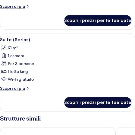
Wing)
Altri
Scopri di più
dettagli
per
Scopri i prezzi per le tue date
Camera
(Serlas
Wing)
Apri
Un soggiorno moderno con un divano, u
1
Suite (Serlas)
tutte
91 m²
le
1 camera
foto
per
Per 3 persone
Suite
1 letto king
(Serlas)
Wi-Fi gratuito
Altri
Scopri di più
dettagli
per
Scopri i prezzi per le tue date
Suite
(Serlas)
Strutture simili
Art Boutique Hotel Monopol
Hotel Re