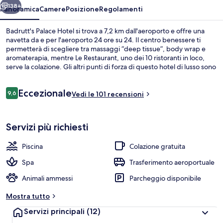
138+
Panoramica
Camere
Posizione
Regolamenti
Badrutt's Palace Hotel si trova a 7,2 km dall'aeroporto e offre una
navetta da e per l'aeroporto 24 ore su 24. Il centro benessere ti
permetterà di scegliere tra massaggi “deep tissue”, body wrap e
aromaterapia, mentre Le Restaurant, uno dei 10 ristoranti in loco,
serve la colazione. Gli altri punti di forza di questo hotel di lusso sono
3 bar/lounge, una piscina coperta e una piscina all'aperto. Altri
viaggiatori apprezzano le condizioni generali della struttura.
Recensioni
Eccezionale
9,6
Vedi le 101 recensioni
9,6 su 10
Piscina coperta, piscina all'aperto
Servizi più richiesti
Piscina
Colazione gratuita
Spa
Trasferimento aeroportuale
Animali ammessi
Parcheggio disponibile
Mostra tutto
Servizi principali
(12)