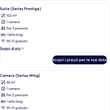
(Serlas
Apri
Un soggiorno moderno con soffitto in 
1
Wing)
Suite (Serlas Prestige)
tutte
102 m²
le
1 camera
foto
per
Per 3 persone
Suite
1 letto king
(Serlas
Wi-Fi gratuito
Prestige)
Altri
Scopri di più
dettagli
per
Scopri i prezzi per le tue date
Suite
(Serlas
Prestige)
Apri
Camera d'albergo moderna con un lett
1
Camera (Serlas Wing)
tutte
46 m²
le
1 camera
foto
per
Per 2 persone
Camera
1 letto king
(Serlas
Wi-Fi gratuito