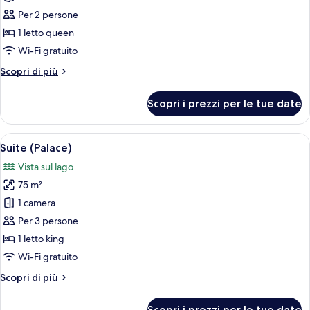
Doppia
Per 2 persone
Signature,
1 letto queen
balcone,
Wi-Fi gratuito
vista
Altri
Scopri di più
lago
dettagli
per
Scopri i prezzi per le tue date
Doppia
Signature,
balcone,
Apri
Suite (Palace) | Biancheria da letto ip
5
vista
Suite (Palace)
tutte
lago
Vista sul lago
le
75 m²
foto
per
1 camera
Suite
Per 3 persone
(Palace)
1 letto king
Wi-Fi gratuito
Altri
Scopri di più
dettagli
per
Scopri i prezzi per le tue date