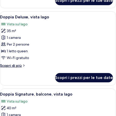
Scopri i prezzi per le tue date
Doppia
Superior
(village
Apri
Una camera d'albergo con un letto gran
5
side)
Doppia Deluxe, vista lago
tutte
Vista sul lago
le
35 m²
foto
per
1 camera
Doppia
Per 2 persone
Deluxe,
1 letto queen
vista
Wi-Fi gratuito
lago
Altri
Scopri di più
dettagli
per
Scopri i prezzi per le tue date
Doppia
Deluxe,
vista
Apri
Una camera da letto con un letto gran
5
lago
Doppia Signature, balcone, vista lago
tutte
Vista sul lago
le
40 m²
foto
per
1 camera