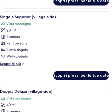
Scopri i prezzi per le tue date
Suite
(St
Moritz)
Apri
Una camera d'albergo con un letto gra
4
Singola Superior (village side)
tutte
Vista montagna
le
20 m²
foto
per
1 camera
Singola
Per 1 persona
Superior
1 letto singolo
(village
Wi-Fi gratuito
side)
Altri
Scopri di più
dettagli
per
Scopri i prezzi per le tue date
Singola
Superior
(village
Apri
Una camera da letto con un letto gran
5
side)
Doppia Deluxe (village side)
tutte
Vista montagna
le
40 m²
foto
per
1 camera