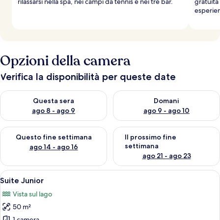
rilassarsi nella spa, nei campi da tennis e nei tre bar.
gratuita
esperie
Opzioni della camera
Verifica la disponibilità per queste date
Verifica la disponibilità per questa sera, ago 8 - ago 9
Verifica la disponibilità per d
Questa sera
Domani
ago 8 - ago 9
ago 9 - ago 10
Verifica la disponibilità per questo fine settimana, ago 14 - ag
Verifica la disponibilità per i
Questo fine settimana
Il prossimo fine
settimana
ago 14 - ago 16
ago 21 - ago 23
Apri
Camera d'albergo con un letto, una se
5
Suite Junior
tutte
Vista sul lago
le
50 m²
foto
1 camera