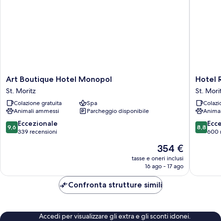
Art
Hotel
Art Boutique Hotel Monopol
Hotel 
Boutique
Reine
St. Moritz
St. Mori
Hotel
Victoria
Colazione gratuita
Spa
Colazi
Monopol
St.
Animali ammessi
Parcheggio disponibile
Anima
St.
Moritz
Moritz
9.6
8.8
Eccezionale
Ecc
9,6
8,8
su
su
339 recensioni
600 
10,
10,
Il
354 €
Eccezionale,
Eccellen
prezzo
339
600
tasse e oneri inclusi
attuale
16 ago - 17 ago
recensioni
recensio
è
354 €
Confronta strutture simili
Accedi per visualizzare gli extra e gli sconti idonei.