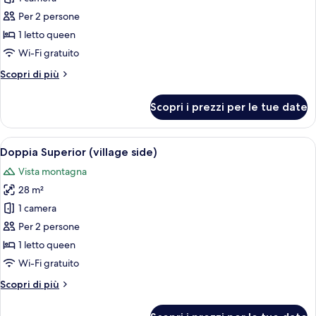
Doppia
Per 2 persone
Deluxe
1 letto queen
(village
Wi-Fi gratuito
side)
Altri
Scopri di più
dettagli
per
Scopri i prezzi per le tue date
Doppia
Deluxe
(village
Apri
Una camera d'albergo con un letto gra
4
side)
Doppia Superior (village side)
tutte
Vista montagna
le
28 m²
foto
per
1 camera
Doppia
Per 2 persone
Superior
1 letto queen
(village
Wi-Fi gratuito
side)
Altri
Scopri di più
dettagli
per