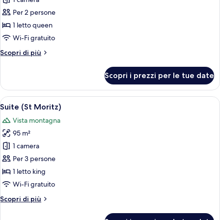
per
Suite
Per 2 persone
Junior
1 letto queen
Wi-Fi gratuito
Altri
Scopri di più
dettagli
per
Scopri i prezzi per le tue date
Suite
Junior
Apri
Un letto rifatto con cura, con una test
6
Suite (St Moritz)
tutte
Vista montagna
le
95 m²
foto
per
1 camera
Suite
Per 3 persone
(St
1 letto king
Moritz)
Wi-Fi gratuito
Altri
Scopri di più
dettagli
per