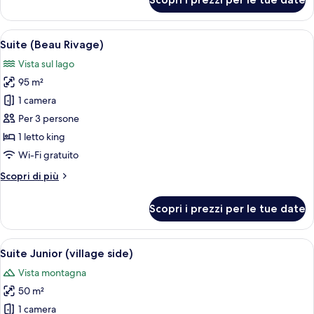
Suite
(Palace)
Apri
Un soggiorno luminoso con divano, tavo
7
Suite (Beau Rivage)
tutte
Vista sul lago
le
95 m²
foto
per
1 camera
Suite
Per 3 persone
(Beau
1 letto king
Rivage)
Wi-Fi gratuito
Altri
Scopri di più
dettagli
per
Scopri i prezzi per le tue date
Suite
(Beau
Rivage)
Apri
Camera d'albergo con un letto grande,
4
Suite Junior (village side)
tutte
Vista montagna
le
50 m²
foto
per
1 camera