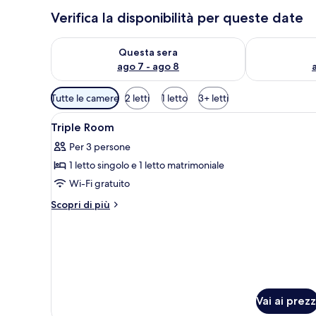
Verifica la disponibilità per queste date
Verifica la disponibilità per questa sera, ago 7 - ago
Verifica la di
Questa sera
ago 7 - ago 8
Filtri
Tutte le camere
2 letti
1 letto
3+ letti
disponibili
Apri
Camera d'albergo con due letti
per
4
Triple Room
tutte
le
Per 3 persone
le
camere
1 letto singolo e 1 letto matrimoniale
foto
per
Wi-Fi gratuito
Triple
Altri
Scopri di più
Room
dettagli
per
Triple
Room
Vai ai prezz