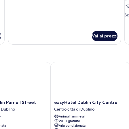
Room
s
dettagli
per
Double
Al
Sc
Room
de
pe
C
si
i
Vai ai prezzi
 Parnell Street
easyHotel Dublin City Centre
easyHotel
lin Parnell Street
easyHotel Dublin City Centre
Dublin
i Dublino
Centro città di Dublino
City
o
Animali ammessi
Centre
Wi-Fi gratuito
Centro
nata
Aria condizionata
città