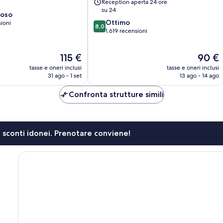
Reception aperta 24 ore
di
su 24
ioso
Dublino
8.0
Ottimo
sioni
8,0
su
1.619 recensioni
10,
Ottimo,
Il
Il
115 €
90 €
1.619
prezzo
prezzo
recensioni
tasse e oneri inclusi
tasse e oneri inclusi
attuale
attuale
31 ago - 1 set
13 ago - 14 ago
è
è
115 €
90 €
Confronta strutture simili
li sconti idonei. Prenotare conviene!