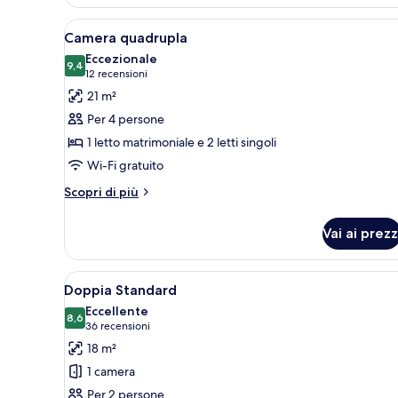
Apri
Una camera d'albergo con due le
6
Camera quadrupla
tutte
Eccezionale
le
9,4
9,4 su 10
(12
12 recensioni
foto
recensioni)
21 m²
per
Per 4 persone
Camera
1 letto matrimoniale e 2 letti singoli
quadrupla
Wi-Fi gratuito
Altri
Scopri di più
dettagli
per
Vai ai prezz
Camera
quadrupla
Apri
Una camera d'albergo moderna 
7
Doppia Standard
tutte
Eccellente
le
8,6
8,6 su 10
(36
36 recensioni
foto
recensioni)
18 m²
per
1 camera
Doppia
Per 2 persone