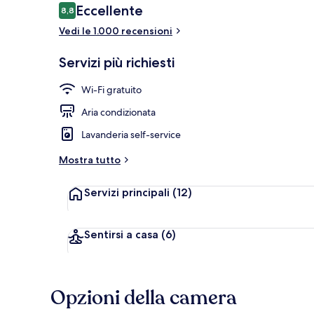
Recensioni
Eccellente
8,8
8,8 su 10
Vedi le 1.000 recensioni
Reception
Servizi più richiesti
Wi-Fi gratuito
Aria condizionata
Lavanderia self-service
Mostra tutto
Servizi principali
(12)
Sentirsi a casa
(6)
Opzioni della camera