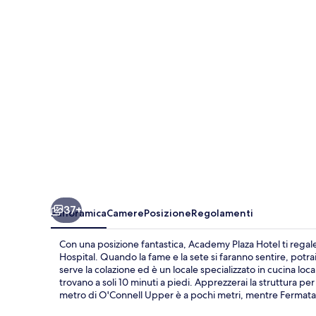
37+
Panoramica
Camere
Posizione
Regolamenti
Con una posizione fantastica, Academy Plaza Hotel ti regal
Hospital. Quando la fame e la sete si faranno sentire, potra
serve la colazione ed è un locale specializzato in cucina loc
trovano a soli 10 minuti a piedi. Apprezzerai la struttura per
metro di O'Connell Upper è a pochi metri, mentre Fermata de