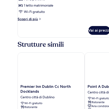
Standard
1 letto matrimoniale
Wi-Fi gratuito
Altri
Scopri di più
dettagli
per
Vai ai prezz
Doppia
Standard
Strutture simili
Premier Inn Dublin Cc North Docklands
Point A Dublin
Premier
Point
Premier Inn Dublin Cc North
Point A Dub
Inn
A
Docklands
Centro città d
Dublin
Dublin
Centro città di Dublino
Wi-Fi gratuit
Cc
Parnell
Ristorante
North
Wi-Fi gratuito
Street
Aria condizio
Ristorante
Docklands
Centro