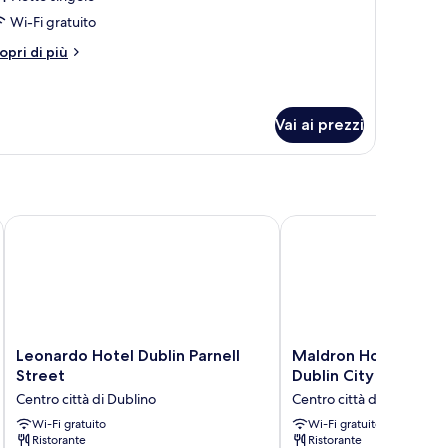
ingola
Wi-Fi gratuito
tri
opri di più
ttagli
r
amera
ngola
Vai ai prezzi
Leonardo Hotel Dublin Parnell Street
Maldron Hotel Parnell 
Leonardo
Maldron
Leonardo Hotel Dublin Parnell
Maldron Hotel Parne
Hotel
Hotel
Street
Dublin City
Dublin
Parnell
Centro città di Dublino
Centro città di Dublino
Parnell
Square
Street
Wi-Fi gratuito
Dublin
Wi-Fi gratuito
Ristorante
Ristorante
Centro
City