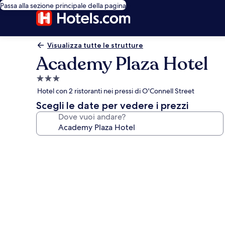
Passa alla sezione principale della pagina
Visualizza tutte le strutture
Academy Plaza Hotel
Struttura
a
Hotel con 2 ristoranti nei pressi di O'Connell Street
3.0
Scegli le date per vedere i prezzi
stelle
Dove vuoi andare?
Galleria
fotografica
per
Academy
Plaza
Hotel