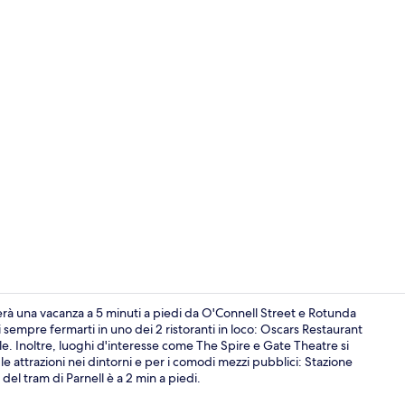
Ingresso dell
erà una vacanza a 5 minuti a piedi da O'Connell Street e Rotunda
i sempre fermarti in uno dei 2 ristoranti in loco: Oscars Restaurant
ale. Inoltre, luoghi d'interesse come The Spire e Gate Theatre si
Biancheria d
 le attrazioni nei dintorni e per i comodi mezzi pubblici: Stazione
l tram di Parnell è a 2 min a piedi.