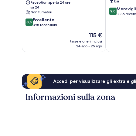
Bar
Reception aperta 24 ore
Centro
città
su 24
9.0
Meravigl
città
di
9,0
Non fumatori
su
3.185 recen
di
Dublino
8.6
10,
Eccellente
Dublino
8,6
su
Meraviglioso,
395 recensioni
10,
3.185
Il
115 €
Eccellente,
recensioni
prezzo
395
tasse e oneri inclusi
attuale
24 ago - 25 ago
recensioni
è
115 €
Accedi per visualizzare gli extra e g
Informazioni sulla zona