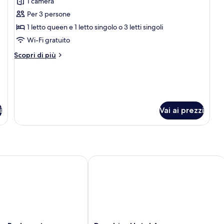
1 camera
foto
per
Per 3 persone
Superior
1 letto queen e 1 letto singolo o 3 letti singoli
Plus
Wi-Fi gratuito
Double
Altri
Scopri di più
Room
dettagli
per
Superior
Plus
Double
Room
i
Vai ai prezzi
 Budapest
Danubius Hotel Arena