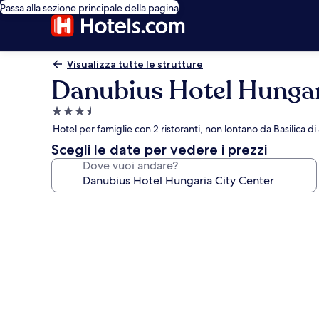
Passa alla sezione principale della pagina
Visualizza tutte le strutture
Danubius Hotel Hungar
Struttura
a
Hotel per famiglie con 2 ristoranti, non lontano da Basilica d
3.5
Scegli le date per vedere i prezzi
stelle
Dove vuoi andare?
Galleria
fotografica
per
Danubius
Hotel
Hungaria