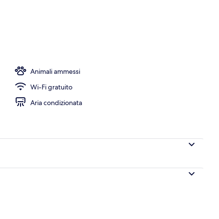
uffet a pagamento, servita tutte le mattine
Animali ammessi
Wi-Fi gratuito
Aria condizionata