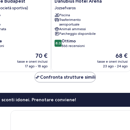
Danubius
e Budapest
Danubius Hotel Arena
Hotel
ocietà sportiva)
Jozsefvaros
Arena
o
Piscina
Jozsefvaros
Trasferimento
o
aeroportuale
nata
Animali ammessi
Parcheggio disponibile
8.0
e
Ottimo
8,0
su
oni
866 recensioni
10,
Il
Il
70 €
68 €
Ottimo,
prezzo
prezzo
866
tasse e oneri inclusi
tasse e oneri inclusi
attuale
attuale
17 ago - 18 ago
23 ago - 24 ago
recensioni
è
è
70 €
68 €
Confronta strutture simili
li sconti idonei. Prenotare conviene!