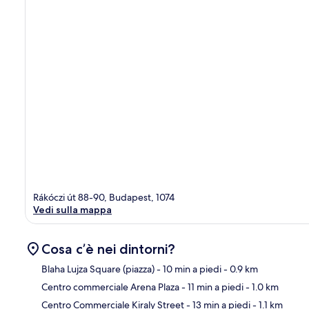
Rákóczi út 88-90, Budapest, 1074
Vedi sulla mappa
Cosa c’è nei dintorni?
Blaha Lujza Square (piazza)
- 10 min a piedi
- 0.9 km
Centro commerciale Arena Plaza
- 11 min a piedi
- 1.0 km
Ma
Centro Commerciale Kiraly Street
- 13 min a piedi
- 1.1 km