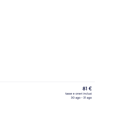
azione, a pranzo e a cena
Esterni
Il
81 €
prezzo
tasse e oneri inclusi
attuale
30 ago - 31 ago
Hall
è
81 €