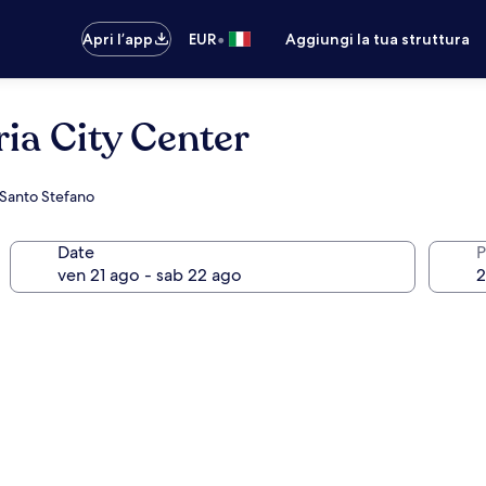
•
Apri l’app
EUR
Aggiungi la tua struttura
ia City Center
i Santo Stefano
Date
P