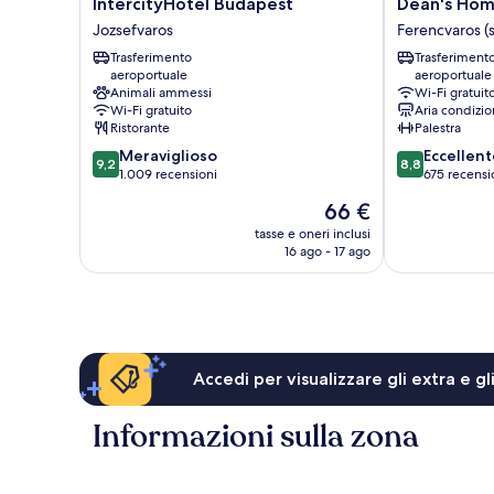
IntercityHotel
Dean's
IntercityHotel Budapest
Dean's Hom
Budapest
Home
Jozsefvaros
Ferencvaros (s
Jozsefvaros
Budapest
Trasferimento
Trasferiment
Ferencvaros
aeroportuale
aeroportuale
(società
Animali ammessi
Wi-Fi gratuit
sportiva)
Wi-Fi gratuito
Aria condizio
Ristorante
Palestra
9.2
8.8
Meraviglioso
Eccellent
9,2
8,8
su
su
1.009 recensioni
675 recensi
10,
10,
Il
66 €
Meraviglioso,
Eccellente,
prezzo
1.009
675
tasse e oneri inclusi
attuale
16 ago - 17 ago
recensioni
recensioni
è
66 €
Accedi per visualizzare gli extra e g
Informazioni sulla zona