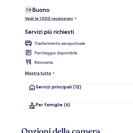
Recensioni
Buono
7,8
7,8 su 10
Vedi le 1.000 recensioni
Colazione a b
Servizi più richiesti
Trasferimento aeroportuale
Parcheggio disponibile
Ristorante
Mostra tutto
Servizi principali
(12)
Per famiglie
(6)
Opzioni della camera