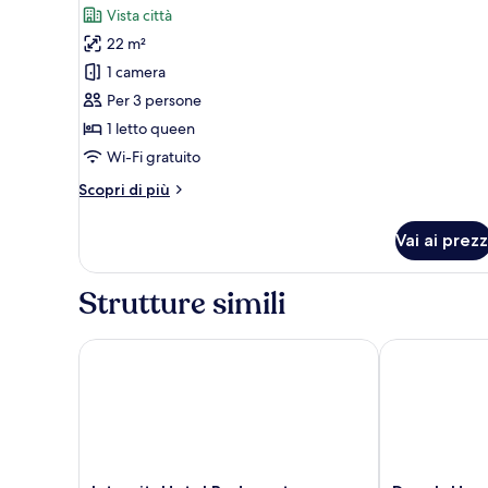
foto
recensione)
Vista città
per
22 m²
Superior
1 camera
Plus
Per 3 persone
Double
1 letto queen
Room
Wi-Fi gratuito
Altri
Scopri di più
dettagli
per
Vai ai prezz
Superior
Plus
Double
Strutture simili
Room
IntercityHotel Budapest
Dean's Home