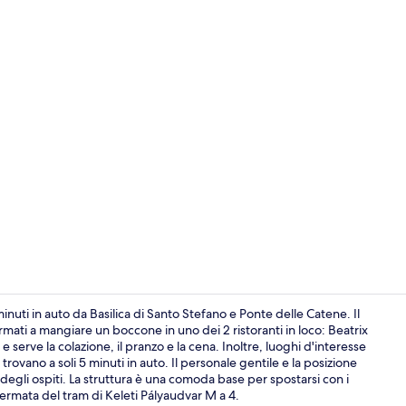
Aperto a col
nuti in auto da Basilica di Santo Stefano e Ponte delle Catene. Il
rmati a mangiare un boccone in uno dei 2 ristoranti in loco: Beatrix
e serve la colazione, il pranzo e la cena. Inoltre, luoghi d'interesse
Hall
vano a soli 5 minuti in auto. Il personale gentile e la posizione
 degli ospiti. La struttura è una comoda base per spostarsi con i
 Fermata del tram di Keleti Pályaudvar M a 4.