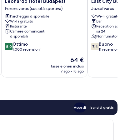
Leonardo
East
Leonardo Hotel Budapest
East City Budapest
Hotel
City
Ferencvaros (società sportiva)
Jozsefvaros
Budapest
Budapest
Parcheggio disponibile
Wi-Fi gratuito
Ferencvaros
Jozsefvaros
Wi-Fi gratuito
Bar
(società
Ristorante
Reception aperta 24 ore
sportiva)
Camere comunicanti
su 24
disponibili
Non fumatori
8.0
7.4
Ottimo
Buono
8,0
7,4
su
su
1.000 recensioni
11 recensioni
10,
10,
Il
64 €
Ottimo,
Buono,
prezzo
1.000
11
tasse e oneri inclusi
t
attuale
17 ago - 18 ago
recensioni
recensioni
è
64 €
Accedi
Iscriviti gratis