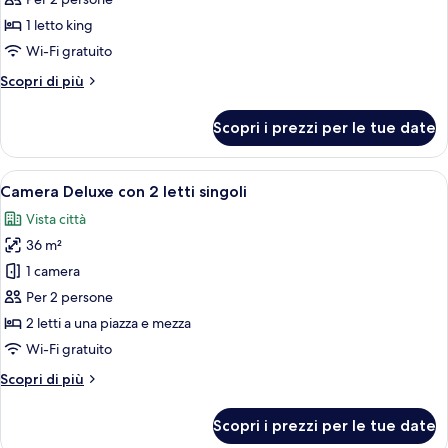
le
1 letto king
foto
per
Wi-Fi gratuito
Executive
Altri
Scopri di più
King
dettagli
per
Room
Scopri i prezzi per le tue date
Executive
King
Room
Apri
Camera d'albergo con due letti, una scri
2
Camera Deluxe con 2 letti singoli
tutte
Vista città
le
36 m²
foto
per
1 camera
Camera
Per 2 persone
Deluxe
2 letti a una piazza e mezza
con
Wi-Fi gratuito
2
Altri
Scopri di più
letti
dettagli
singoli
per
Scopri i prezzi per le tue date
Camera