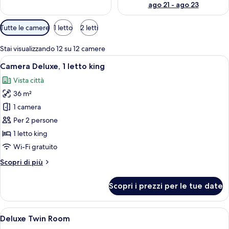
ago 21 - ago 23
Filtri
Tutte le camere
1 letto
2 letti
disponibili
per
Stai visualizzando 12 su 12 camere
le
Apri
Camera d'albergo con un letto grande, u
2
Camera Deluxe, 1 letto king
camere
tutte
Vista città
le
36 m²
foto
per
1 camera
Camera
Per 2 persone
Deluxe,
1 letto king
1
Wi-Fi gratuito
letto
Altri
Scopri di più
king
dettagli
per
Scopri i prezzi per le tue date
Camera
Deluxe,
1
Apri
Una camera d'albergo con due letti, una 
4
letto
Deluxe Twin Room
tutte
king