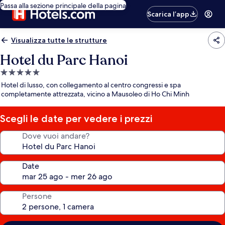
Passa alla sezione principale della pagina
Scarica l’app
Visualizza tutte le strutture
Hotel du Parc Hanoi
Struttura
a
Hotel di lusso, con collegamento al centro congressi e spa
5.0
completamente attrezzata, vicino a Mausoleo di Ho Chi Minh
stelle
Scegli le date per vedere i prezzi
Dove vuoi andare?
Date
Persone