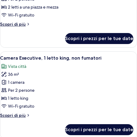
Deluxe,
2 letti a una piazza e mezza
letti
Wi-Fi gratuito
multipli
Altri
Scopri di più
(Grand)
dettagli
per
Scopri i prezzi per le tue date
Camera
Deluxe,
letti
Apri
Camera d'albergo con un letto grande, u
4
multipli
Camera Executive, 1 letto king, non fumatori
tutte
(Grand)
Vista città
le
36 m²
foto
per
1 camera
Camera
Per 2 persone
Executive,
1 letto king
1
Wi-Fi gratuito
letto
Altri
Scopri di più
king,
dettagli
non
per
Scopri i prezzi per le tue date
fumatori
Camera
Executive,