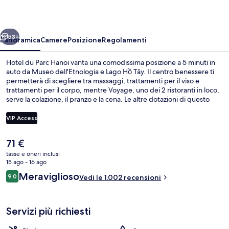
Hanoi
ietro
Avanti
53+
Panoramica
Camere
Posizione
Regolamenti
Hotel du Parc Hanoi vanta una comodissima posizione a 5 minuti in
auto da Museo dell'Etnologia e Lago Hồ Tây. Il centro benessere ti
permetterà di scegliere tra massaggi, trattamenti per il viso e
trattamenti per il corpo, mentre Voyage, uno dei 2 ristoranti in loco,
serve la colazione, il pranzo e la cena. Le altre dotazioni di questo
hotel di lusso includono una piscina all'aperto, un bar/lounge e una
palestra. Altri viaggiatori apprezzano il personale gentile della
VIP Access
struttura.
Il
71 €
Camera Deluxe, letti multipli (Grand) |
prezzo
tasse e oneri inclusi
attuale
15 ago - 16 ago
è
Recensioni
Meraviglioso
9,0
Vedi le 1.002 recensioni
71 €
9,0 su 10
Servizi più richiesti