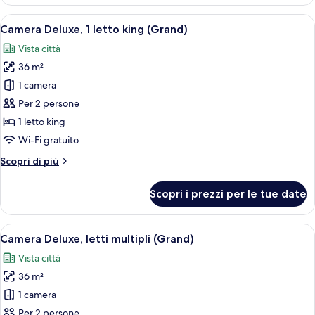
Deluxe
con
Apri
Camera Deluxe, 1 letto king (Grand) | B
4
2
Camera Deluxe, 1 letto king (Grand)
tutte
letti
Vista città
singoli
le
36 m²
foto
per
1 camera
Camera
Per 2 persone
Deluxe,
1 letto king
1
Wi-Fi gratuito
letto
Altri
Scopri di più
king
dettagli
(Grand)
per
Scopri i prezzi per le tue date
Camera
Deluxe,
1
Apri
Camera d'albergo con due letti, una scr
4
letto
Camera Deluxe, letti multipli (Grand)
tutte
king
Vista città
(Grand)
le
36 m²
foto
per
1 camera
Camera
Per 2 persone