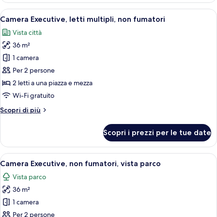
1
Apri
Biancheria da letto di alta qualità, mi
4
letto
Camera Executive, letti multipli, non fumatori
tutte
king,
Vista città
non
le
fumatori
36 m²
foto
per
1 camera
Camera
Per 2 persone
Executive,
2 letti a una piazza e mezza
letti
Wi-Fi gratuito
multipli,
Altri
Scopri di più
non
dettagli
fumatori
per
Scopri i prezzi per le tue date
Camera
Executive,
letti
Apri
Una camera d'albergo con un'ampia fine
6
multipli,
Camera Executive, non fumatori, vista parco
tutte
non
Vista parco
fumatori
le
36 m²
foto
per
1 camera
Camera
Per 2 persone