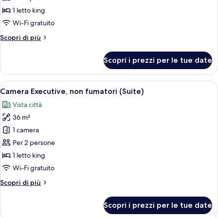
Executive,
1 letto king
non
Wi-Fi gratuito
fumatori,
Altri
Scopri di più
vista
dettagli
parco
per
Scopri i prezzi per le tue date
Camera
Executive,
non
Apri
Camera d'albergo con un letto grande, u
5
fumatori,
Camera Executive, non fumatori (Suite)
tutte
vista
Vista città
parco
le
36 m²
foto
per
1 camera
Camera
Per 2 persone
Executive,
1 letto king
non
Wi-Fi gratuito
fumatori
Altri
Scopri di più
(Suite)
dettagli
per
Scopri i prezzi per le tue date
Camera
Executive,