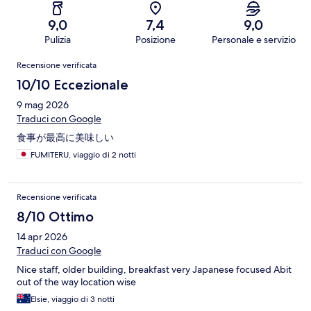
9,0
7,4
9,0
Pulizia
Posizione
Personale e servizio
Recensioni
Recensione verificata
10/10 Eccezionale
9 mag 2026
Traduci con Google
食事が最高に美味しい
FUMITERU, viaggio di 2 notti
Recensione verificata
8/10 Ottimo
14 apr 2026
Traduci con Google
Nice staff, older building, breakfast very Japanese focused Abit
out of the way location wise
Elsie, viaggio di 3 notti