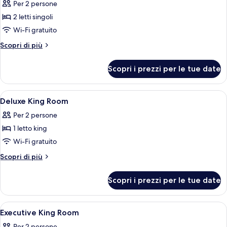
Per 2 persone
le
2 letti singoli
foto
per
Wi-Fi gratuito
Deluxe
Altri
Scopri di più
Twin
dettagli
per
Room
Scopri i prezzi per le tue date
Deluxe
Twin
Room
Apri
Una camera d'albergo con un letto, una
5
Deluxe King Room
tutte
Per 2 persone
le
1 letto king
foto
per
Wi-Fi gratuito
Deluxe
Altri
Scopri di più
King
dettagli
per
Room
Scopri i prezzi per le tue date
Deluxe
King
Room
Apri
Una camera d'albergo con un letto gran
8
Executive King Room
tutte
Per 2 persone