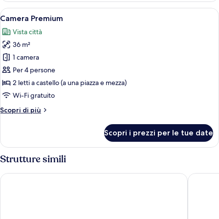
non
Apri
Una camera d'albergo con letti a castel
7
fumatori
Camera Premium
tutte
(Suite)
Vista città
le
36 m²
foto
per
1 camera
Camera
Per 4 persone
Premium
2 letti a castello (a una piazza e mezza)
Wi-Fi gratuito
Altri
Scopri di più
dettagli
per
Scopri i prezzi per le tue date
Camera
Premium
Strutture simili
Pullman Hanoi Hotel
Hanoi D