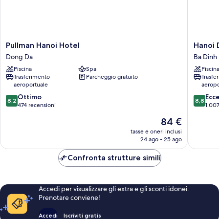
Pullman
Hanoi
Pullman Hanoi Hotel
Hanoi 
Hanoi
Daewoo
Dong Da
Ba Dinh
Hotel
Hotel
Piscina
Spa
Piscin
Dong
Ba
Trasferimento
Parcheggio gratuito
Trasfe
Da
Dinh
aeroportuale
aeropo
8.2
8.8
Ottimo
Ecc
8,2
8,8
su
su
474 recensioni
1.007
10,
10,
Il
84 €
Ottimo,
Eccellen
prezzo
474
1.007
tasse e oneri inclusi
attuale
24 ago - 25 ago
recensioni
recensio
è
84 €
Confronta strutture simili
Accedi per visualizzare gli extra e gli sconti idonei.
Prenotare conviene!
Accedi
Iscriviti gratis