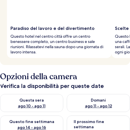
Paradiso del lavoro e del divertimento
Scelte 
Questo hotel nel centro città offre un centro
Questo h
benessere completo, un centro business e sale
una caff
riunioni. Rilassatevi nella sauna dopo una giornata di
serali. L
lavoro intensa.
ogni gio
Opzioni della camera
Verifica la disponibilità per queste date
Verifica la disponibilità per questa sera, ago 10 - ago 11
Verifica la disponibilità per d
Questa sera
Domani
ago 10 - ago 11
ago 11 - ago 12
Verifica la disponibilità per questo fine settimana, ago 14 - ag
Verifica la disponibilità per i
Questo fine settimana
Il prossimo fine
settimana
ago 14 - ago 16