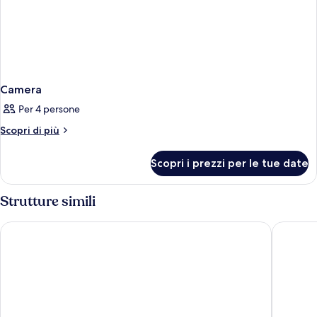
Camera
Per 4 persone
Altri
Scopri di più
dettagli
per
Scopri i prezzi per le tue date
Camera
Strutture simili
Rosen Inn Lake Buena Vista
SpringHil