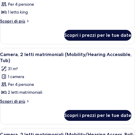
Per 4 persone
foto
per
1 letto king
Camera
Altri
Scopri di più
Executive,
dettagli
per
1
Scopri i prezzi per le tue date
Camera
letto
Executive,
king
1
Apri
Una camera d'albergo con due letti, u
4
letto
Camera, 2 letti matrimoniali (Mobility/Hearing Accessible,
tutte
king
Tub)
le
31 m²
foto
1 camera
per
Per 4 persone
Camera,
2
2 letti matrimoniali
letti
Altri
Scopri di più
matrimoniali
dettagli
per
(Mobility/Hearing
Scopri i prezzi per le tue date
Camera,
Accessible,
2
Tub)
letti
Apri
Una camera d'albergo con due letti, u
4
matrimoniali
Camera, 2 letti matrimoniali (Mobility/Hearing Access, Roll-