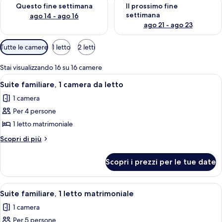
Verifica la disponibilità per questo fine settimana, ago 14 - ag
Verifica la disponibilità per i
Questo fine settimana
Il prossimo fine
settimana
ago 14 - ago 16
ago 21 - ago 23
Filtri
Tutte le camere
1 letto
2 letti
disponibili
per
Stai visualizzando 16 su 16 camere
le
Apri
Una camera con un letto a castello, un
4
Suite familiare, 1 camera da letto
camere
tutte
1 camera
le
Per 4 persone
foto
per
1 letto matrimoniale
Suite
Altri
Scopri di più
familiare,
dettagli
per
1
Scopri i prezzi per le tue date
Suite
camera
familiare,
da
1
Apri
Camera con letto a castello con strutt
5
letto
camera
Suite familiare, 1 letto matrimoniale
tutte
da
1 camera
letto
le
Per 5 persone