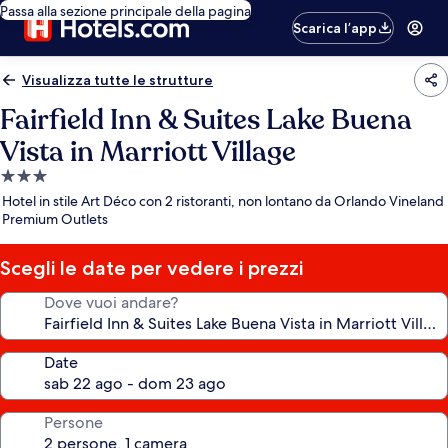
Passa alla sezione principale della pagina
Scarica l’app
Visualizza tutte le strutture
Fairfield Inn & Suites Lake Buena
Vista in Marriott Village
Struttura
a
Hotel in stile Art Déco con 2 ristoranti, non lontano da Orlando Vineland
3.0
Premium Outlets
stelle
Scegli le date per vedere i prezzi
Dove vuoi andare?
Date
Persone