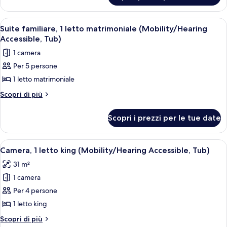
king
Executive,
(Mobility/Hearing
1
Apri
Camera d'albergo con un letto grande,
5
letto
Accessible,
Suite familiare, 1 letto matrimoniale (Mobility/Hearing
tutte
king
Accessible, Tub)
Tub)
(Mobility/Hearing
le
1 camera
Accessible,
foto
Tub)
Per 5 persone
per
1 letto matrimoniale
Suite
familiare,
Altri
Scopri di più
dettagli
1
per
letto
Scopri i prezzi per le tue date
Suite
matrimoniale
familiare,
(Mobility/Hearing
1
Apri
Camera d'albergo con un letto grande,
4
letto
Accessible,
Camera, 1 letto king (Mobility/Hearing Accessible, Tub)
tutte
matrimoniale
Tub)
31 m²
(Mobility/Hearing
le
Accessible,
1 camera
foto
Tub)
per
Per 4 persone
Camera,
1 letto king
1
Altri
Scopri di più
letto