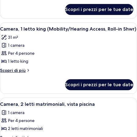
dettagli
king
per
Scopri i prezzi per le tue date
Camera,
(Mobility/Hearing
1
Accessible,
letto
Apri
Camera d'albergo con un letto grande,
Tub)
4
king
Camera, 1 letto king (Mobility/Hearing Access, Roll-in Shwr)
tutte
(Mobility/Hearing
31 m²
Accessible,
le
Tub)
1 camera
foto
per
Per 4 persone
Camera,
1 letto king
1
Altri
Scopri di più
letto
dettagli
king
per
Scopri i prezzi per le tue date
Camera,
(Mobility/Hearing
1
Access,
letto
Apri
Una camera d'albergo con due letti, u
Roll-
5
king
Camera, 2 letti matrimoniali, vista piscina
tutte
(Mobility/Hearing
in
1 camera
Access,
le
Shwr)
Roll-
Per 4 persone
foto
in
per
2 letti matrimoniali
Shwr)
Camera,