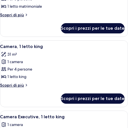
foto
per
1 letto matrimoniale
Suite
Altri
Scopri di più
familiare,
dettagli
per
1
Scopri i prezzi per le tue date
Suite
letto
familiare,
matrimoniale
1
Apri
Camera d'albergo con un letto grande,
6
letto
Camera, 1 letto king
tutte
matrimoniale
31 m²
le
1 camera
foto
per
Per 4 persone
Camera,
1 letto king
1
Altri
Scopri di più
letto
dettagli
king
per
Scopri i prezzi per le tue date
Camera,
1
letto
Apri
Camera d'albergo con divano, letto, scr
5
king
Camera Executive, 1 letto king
tutte
1 camera
le