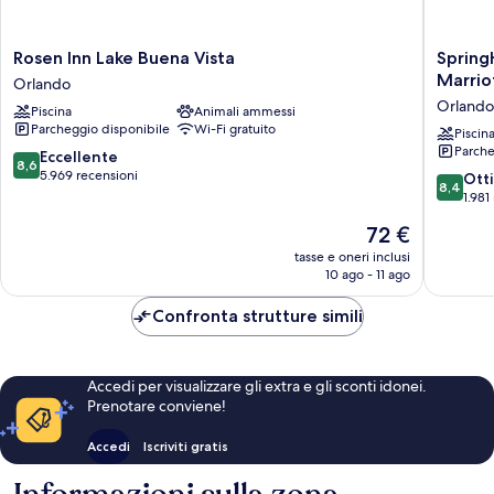
Rosen
SpringHi
Rosen Inn Lake Buena Vista
Spring
Inn
Suites
Marrio
Orlando
Lake
Orlando
Orlando
Piscina
Animali ammessi
Buena
Lake
Parcheggio disponibile
Wi-Fi gratuito
Vista
Buena
Piscin
Parche
Orlando
Vista
8.6
Eccellente
8,6
Marriott
su
5.969 recensioni
8.4
Ott
8,4
Village
10,
su
1.981
Orlando
Eccellente,
10,
Il
72 €
5.969
Ottimo,
prezzo
recensioni
1.981
tasse e oneri inclusi
attuale
10 ago - 11 ago
recensio
è
72 €
Confronta strutture simili
Accedi per visualizzare gli extra e gli sconti idonei.
Prenotare conviene!
Accedi
Iscriviti gratis