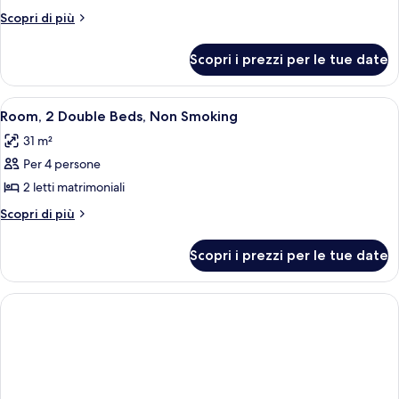
2
Altri
Scopri di più
letti
dettagli
matrimoniali
per
Scopri i prezzi per le tue date
Camera,
2
letti
Apri
Biancheria da letto di alta qualità, te
15
matrimoniali
Room, 2 Double Beds, Non Smoking
tutte
31 m²
le
Per 4 persone
foto
per
2 letti matrimoniali
Room,
Altri
Scopri di più
2
dettagli
per
Double
Scopri i prezzi per le tue date
Room,
Beds,
2
Non
Double
Smoking
Beds,
Non
Smoking