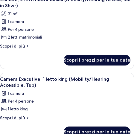
tutte
(Mobility/Hearing
in Shwr)
Accessible,
le
31 m²
Tub)
foto
1 camera
per
Per 4 persone
Camera,
2
2 letti matrimoniali
letti
Altri
Scopri di più
matrimoniali
dettagli
per
(Mobility/Hearing
Scopri i prezzi per le tue date
Camera,
Access,
2
Roll-
letti
Apri
Camera d'albergo con un letto grande,
5
in
matrimoniali
Camera Executive, 1 letto king (Mobility/Hearing
tutte
(Mobility/Hearing
Shwr)
Accessible, Tub)
Access,
le
1 camera
Roll-
foto
in
Per 4 persone
per
Shwr)
1 letto king
Camera
Executive,
Altri
Scopri di più
dettagli
1
per
letto
Scopri i prezzi per le tue date
Camera