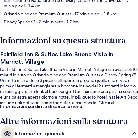
Basilica of the National Shrine of Mary, Queen of the Universe
- 17
min a piedi
- 1.4 km
Orlando Vineland Premium Outlets
- 17 min a piedi
- 1.5 km
Disney Springs™
- 2 min in auto
- 1.7 km
Informazioni su questa struttura
Fairfield Inn & Suites Lake Buena Vista in
Marriott Village
Fairfield Inn & Suites Lake Buena Vista in Marriott Village si trova a soli 10
minuti in auto da Orlando Vineland Premium Outlets e Disney Springs™.
Un tuffo in una delle 3 piscine all'aperto è proprio quello che ci vuole
prima di fermarti a mangiare un boccone in uno dei 2 ristoranti in loco o
di sorseggiare un drink al bar/lounge. Non mancano una piscina coperta
e una palestra aperta giorno e notte, in più questo hotel in stile Art Déco
include utili dotazioni come frigoriferi e microonde. Gli ospiti
Informazioni sui diritti di cancellazione
apprezzano molto il personale gentile e la colazione.
Altre informazioni sulla struttura
Informazioni generali