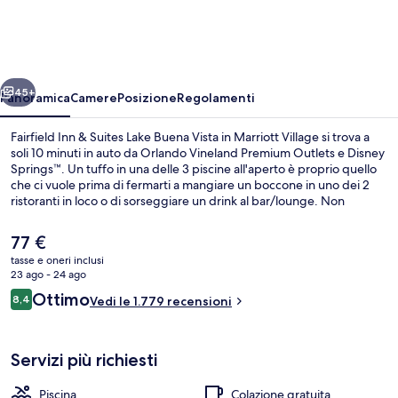
&
Suites
Lake
ietro
Avanti
Buena
45+
Panoramica
Camere
Posizione
Regolamenti
Vista
Fairfield Inn & Suites Lake Buena Vista in Marriott Village si trova a
in
soli 10 minuti in auto da Orlando Vineland Premium Outlets e Disney
Springs™. Un tuffo in una delle 3 piscine all'aperto è proprio quello
Marriott
che ci vuole prima di fermarti a mangiare un boccone in uno dei 2
Village
ristoranti in loco o di sorseggiare un drink al bar/lounge. Non
mancano una piscina coperta e una palestra aperta giorno e notte,
in più questo hotel in stile Art Déco include utili dotazioni come
Il
77 €
frigoriferi e microonde. Gli ospiti apprezzano molto il personale
prezzo
tasse e oneri inclusi
gentile e la colazione.
attuale
23 ago - 24 ago
Servizio della struttura
è
Recensioni
Ottimo
8,4
Vedi le 1.779 recensioni
77 €
8,4 su 10
Servizi più richiesti
Piscina
Colazione gratuita