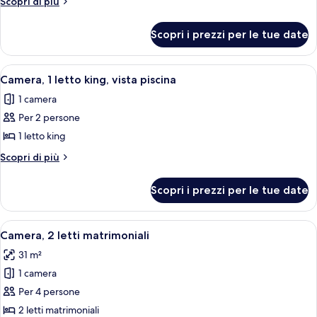
Altri
Scopri di più
2
dettagli
per
letti
Scopri i prezzi per le tue date
Camera,
matrimoniali,
2
vista
letti
Apri
Camera d'albergo con un letto grande,
5
piscina
matrimoniali,
Camera, 1 letto king, vista piscina
tutte
vista
1 camera
piscina
le
Per 2 persone
foto
per
1 letto king
Camera,
Altri
Scopri di più
1
dettagli
per
letto
Scopri i prezzi per le tue date
Camera,
king,
1
vista
letto
Apri
Una camera d'albergo con due letti, u
6
piscina
king,
Camera, 2 letti matrimoniali
tutte
vista
31 m²
piscina
le
1 camera
foto
per
Per 4 persone
Camera,
2 letti matrimoniali