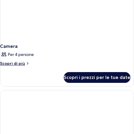
Camera
Per 4 persone
Altri
Scopri di più
dettagli
per
Scopri i prezzi per le tue date
Camera