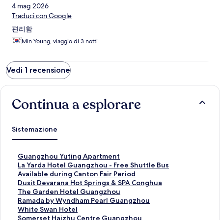
4 mag 2026
Traduci con Google
편리함
Min Young, viaggio di 3 notti
Vedi 1 recensione
Continua a esplorare
Sistemazione
L
Guangzhou Yuting Apartment
i
L
La Yarda Hotel Guangzhou - Free Shuttle Bus
n
i
Available during Canton Fair Period
k
n
L
Dusit Devarana Hot Springs & SPA Conghua
c
k
i
L
The Garden Hotel Guangzhou
h
c
n
i
L
Ramada by Wyndham Pearl Guangzhou
e
h
k
n
i
L
White Swan Hotel
a
e
c
k
n
i
L
Somerset Haizhu Centre Guangzhou