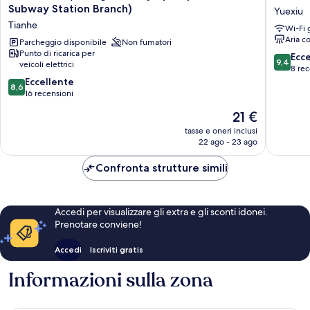
Hotel
house
Subway Station Branch)
Yuexiu
(Guangzhou
Hotel
Tianhe
Wi-Fi 
Olympic
Yuexiu
Aria c
Sports
Parcheggio disponibile
Non fumatori
Punto di ricarica per
Chebei
9.4
Ecc
9,4
veicoli elettrici
Subway
su
8 rec
Station
8.6
10,
Eccellente
8,6
Branch)
su
Eccezion
16 recensioni
Tianhe
10,
8
Il
21 €
Eccellente,
recensio
prezzo
16
tasse e oneri inclusi
attuale
22 ago - 23 ago
recensioni
è
21 €
Confronta strutture simili
Accedi per visualizzare gli extra e gli sconti idonei.
Prenotare conviene!
Accedi
Iscriviti gratis
Informazioni sulla zona