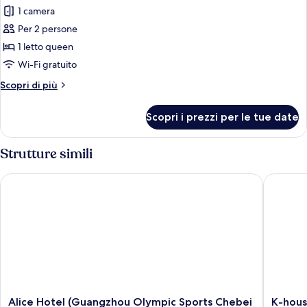
tutte
letti
1 camera
singoli
le
Per 2 persone
foto
per
1 letto queen
Suite
Wi-Fi gratuito
Business
Altri
Scopri di più
dettagli
per
Scopri i prezzi per le tue date
Suite
Business
Strutture simili
Alice Hotel (Guangzhou Olympic Sports Chebei Subway Stati
K-house
Alice
K-
Alice Hotel (Guangzhou Olympic Sports Chebei
K-hous