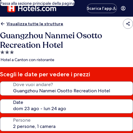
Passa alla sezione principale della pagina
Scarica l’app
Visualizza tutte le strutture
Guangzhou Nanmei Osotto
Recreation Hotel
Struttura
a
Hotel a Canton con ristorante
3.0
stelle
Scegli le date per vedere i prezzi
Dove vuoi andare?
Date
Persone