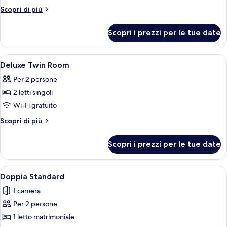
Standard
Altri
Scopri di più
Twin
dettagli
per
Room
Scopri i prezzi per le tue date
Standard
Twin
Room
Apri
Hall
6
Deluxe Twin Room
tutte
Per 2 persone
le
2 letti singoli
foto
per
Wi-Fi gratuito
Deluxe
Altri
Scopri di più
Twin
dettagli
per
Room
Scopri i prezzi per le tue date
Deluxe
Twin
Room
Apri
Doppia Standard | Minibar, una scrivan
5
Doppia Standard
tutte
1 camera
le
Per 2 persone
foto
per
1 letto matrimoniale