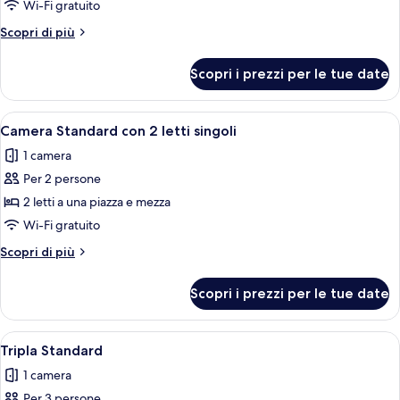
Doppia
Wi-Fi gratuito
Standard
Altri
Scopri di più
dettagli
per
Scopri i prezzi per le tue date
Doppia
Standard
Apri
Camera Standard con 2 letti singoli | M
5
Camera Standard con 2 letti singoli
tutte
1 camera
le
Per 2 persone
foto
per
2 letti a una piazza e mezza
Camera
Wi-Fi gratuito
Standard
Altri
Scopri di più
con
dettagli
2
per
Scopri i prezzi per le tue date
Camera
letti
Standard
singoli
con
Apri
Tripla Standard | Minibar, una scrivani
2
2
Tripla Standard
tutte
letti
1 camera
singoli
le
Per 3 persone