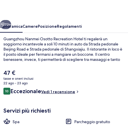
Osotto
Recreation
Hotel
ietro
Avanti
73+
Panoramica
Camere
Posizione
Regolamenti
Guangzhou Nanmei Osotto Recreation Hotel ti regalerà un
soggiorno incantevole a soli 10 minuti in auto da Strada pedonale
Beijing Road e Strada pedonale di Shangxiajiu. Il ristorante in loco è
il posto ideale per fermarsi a mangiare un boccone. Il centro
benessere, invece, ti permetterà di scegliere tra massaggi e tanto
altro ancora. Tra gli altri punti di forza della struttura ci sono una
palestra, una sauna e uno snack bar. I mezzi pubblici sono a poca
Il
47 €
distanza: Stazione di Feixiang Park è a 4 min a piedi.
prezzo
tasse e oneri inclusi
attuale
22 ago - 23 ago
Reception
è
Recensioni
Eccezionale
10
Vedi 1 recensione
47 €
10 su 10
Servizi più richiesti
Spa
Parcheggio gratuito