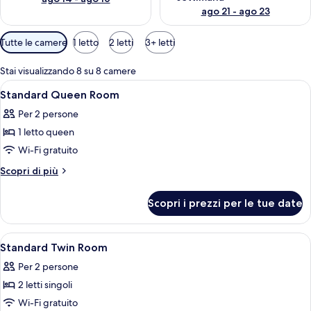
ago 21 - ago 23
Filtri
Tutte le camere
1 letto
2 letti
3+ letti
disponibili
per
Stai visualizzando 8 su 8 camere
le
Apri
Hall
7
Standard Queen Room
camere
tutte
Per 2 persone
le
1 letto queen
foto
per
Wi-Fi gratuito
Standard
Altri
Scopri di più
Queen
dettagli
per
Room
Scopri i prezzi per le tue date
Standard
Queen
Room
Apri
Hall
6
Standard Twin Room
tutte
Per 2 persone
le
2 letti singoli
foto
per
Wi-Fi gratuito