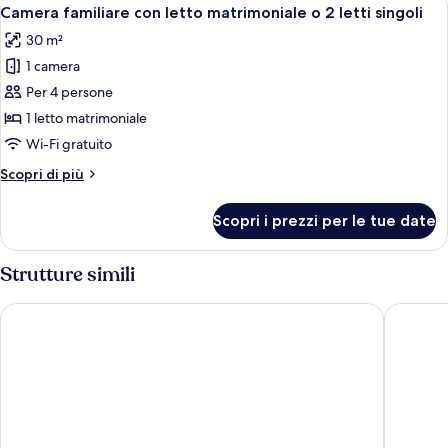
Apri
letti
6
letto
Camera familiare con letto matrimoniale o 2 letti singoli
tutte
singoli
matrimoniale
30 m²
o
le
2
1 camera
foto
letti
per
Per 4 persone
singoli
Camera
1 letto matrimoniale
familiare
Wi-Fi gratuito
con
Altri
Scopri di più
letto
dettagli
matrimoniale
per
Scopri i prezzi per le tue date
Camera
o
familiare
2
con
Strutture simili
letti
letto
singoli
matrimoniale
The Freddie Mercury Hotel
Hôtel Bo
o
2
letti
singoli