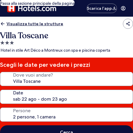
Passa alla sezione principale della pagina
Scarica l’app
Visualizza tutte le strutture
Villa Toscane
Struttura
a
Hotel in stile Art Déco a Montreux con spa e piscina coperta
3.0
stelle
Scegli le date per vedere i prezzi
Dove vuoi andare?
Date
Persone
Cerca