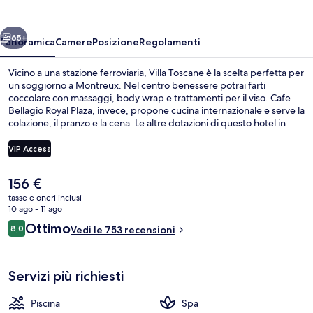
ietro
Avanti
65+
Panoramica
Camere
Posizione
Regolamenti
Vicino a una stazione ferroviaria, Villa Toscane è la scelta perfetta per
un soggiorno a Montreux. Nel centro benessere potrai farti
coccolare con massaggi, body wrap e trattamenti per il viso. Cafe
Bellagio Royal Plaza, invece, propone cucina internazionale e serve la
colazione, il pranzo e la cena. Le altre dotazioni di questo hotel in
stile Art Déco includono una piscina coperta, un bar/lounge e una
palestra. I viaggiatori apprezzano il personale gentile e le condizioni
VIP Access
generali del posto.
Il
156 €
Lounge
prezzo
tasse e oneri inclusi
attuale
10 ago - 11 ago
è
Recensioni
Ottimo
8,0
Vedi le 753 recensioni
156 €
8,0 su 10
Servizi più richiesti
Piscina
Spa