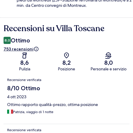
piedi da Montreux (ZJP-Stazione ferroviaria di Montreux) e a 2
min. da Centro convegni di Montreux.
Recensioni su Villa Toscane
Recensioni
Ottimo
8,0
753 recensioni
8,6
8,2
8,0
Pulizia
Posizione
Personale e servizio
Recensioni
Recensione verificata
8/10 Ottimo
4 ott 2023
Ottimo rapporto qualità-prezzo, ottima posizione
Patrizia, viaggio di 1 notte
Recensione verificata