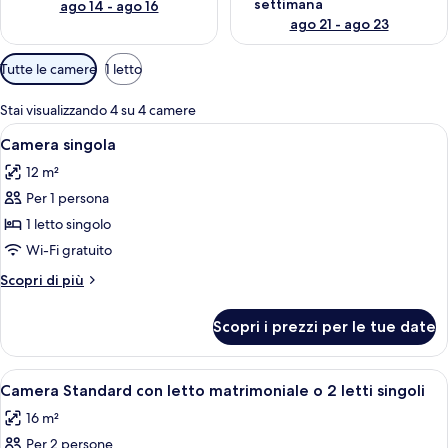
settimana
ago 14 - ago 16
ago 21 - ago 23
Filtri
Tutte le camere
1 letto
disponibili
per
Stai visualizzando 4 su 4 camere
le
Apri
Una camera d'albergo con un letto, una
3
Camera singola
camere
tutte
12 m²
le
Per 1 persona
foto
per
1 letto singolo
Camera
Wi-Fi gratuito
singola
Altri
Scopri di più
dettagli
per
Scopri i prezzi per le tue date
Camera
singola
Apri
Una camera d'albergo con un letto, una
8
Camera Standard con letto matrimoniale o 2 letti singoli
tutte
16 m²
le
Per 2 persone