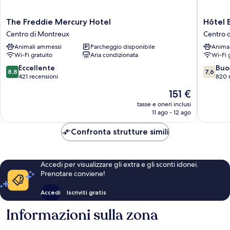
The
Hôtel
The Freddie Mercury Hotel
Hôtel 
Freddie
Bon
Centro di Montreux
Centro 
Mercury
Port
Animali ammessi
Parcheggio disponibile
Anima
Hotel
Centro
Wi-Fi gratuito
Aria condizionata
Wi-Fi 
Centro
di
di
Montre
8.8
7.6
Eccellente
Buo
8,8
7,6
Montreux
su
su
421 recensioni
820 
10,
10,
Il
151 €
Eccellente,
Buono,
prezzo
421
820
tasse e oneri inclusi
attuale
11 ago - 12 ago
recensioni
recensio
è
151 €
Confronta strutture simili
Accedi per visualizzare gli extra e gli sconti idonei.
Prenotare conviene!
Accedi
Iscriviti gratis
Informazioni sulla zona