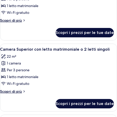
foto
per
1 letto matrimoniale
Camera
Wi-Fi gratuito
Standard
Altri
Scopri di più
con
dettagli
letto
per
Scopri i prezzi per le tue date
Camera
matrimoniale
Standard
o
con
Apri
Una camera d'albergo con un letto, una
2
5
letto
Camera Superior con letto matrimoniale o 2 letti singoli
tutte
matrimoniale
letti
22 m²
o
le
singoli
2
1 camera
foto
letti
per
Per 3 persone
singoli
Camera
1 letto matrimoniale
Superior
Wi-Fi gratuito
con
Altri
Scopri di più
letto
dettagli
matrimoniale
per
Scopri i prezzi per le tue date
Camera
o
Superior
2
con
Una camera d'albergo con un letto gra