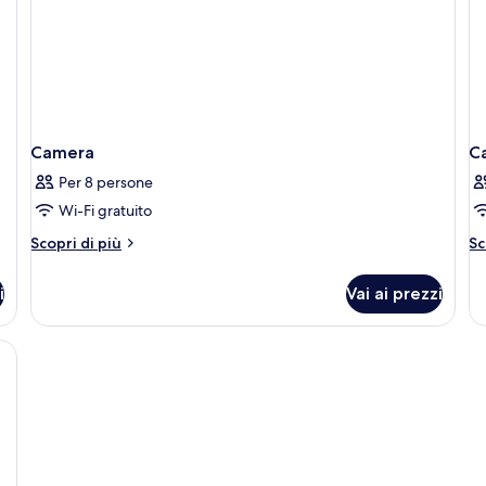
Camera
C
Per 8 persone
Wi-Fi gratuito
Altri
Al
Scopri di più
Sc
dettagli
de
per
pe
i
Vai ai prezzi
Camera
C