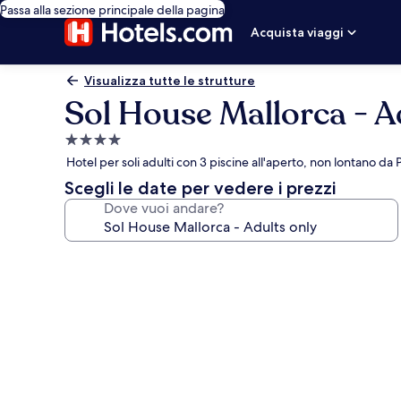
Passa alla sezione principale della pagina
Acquista viaggi
Visualizza tutte le strutture
Sol House Mallorca - A
Struttura
a
Hotel per soli adulti con 3 piscine all'aperto, non lontano d
4.0
Scegli le date per vedere i prezzi
stelle
Dove vuoi andare?
Galleria
fotografica
per
Sol
House
Mallorca