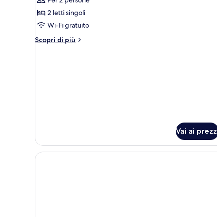
per
House
2 letti singoli
Room
Wi-Fi gratuito
Altri
Scopri di più
dettagli
per
House
Room
Vai ai prezz