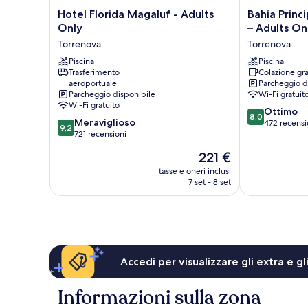
Hotel
Bahia
Hotel Florida Magaluf - Adults
Bahia Princ
Florida
Principe
Only
– Adults On
Magaluf
Escape
Torrenova
Torrenova
-
Coral
Adults
Piscina
Playa
Piscina
Trasferimento
Colazione gra
Only
–
aeroportuale
Parcheggio d
Torrenova
Adults
Parcheggio disponibile
Wi-Fi gratuit
Only
Wi-Fi gratuito
8.0
16+
Ottimo
8,0
9.2
Meraviglioso
su
Torrenova
472 recensi
9,2
su
721 recensioni
10,
10,
Ottimo,
Il
221 €
Meraviglioso,
472
prezzo
721
tasse e oneri inclusi
recensioni
attuale
7 set - 8 set
recensioni
è
221 €
Accedi per visualizzare gli extra e g
Informazioni sulla zona