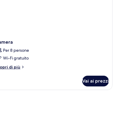
amera
Per 8 persone
Wi-Fi gratuito
tri
opri di più
ttagli
r
Vai ai prezzi
amera