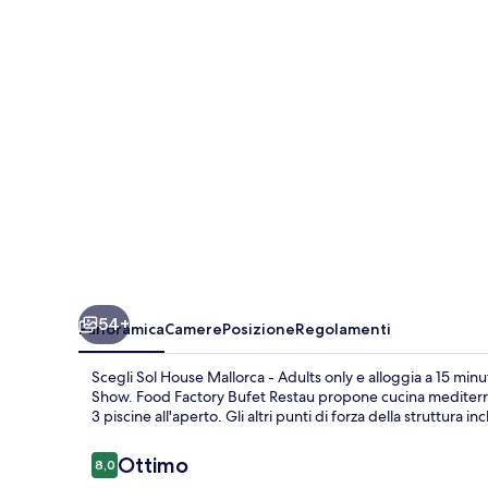
-
Adults
only
54+
Panoramica
Camere
Posizione
Regolamenti
Scegli Sol House Mallorca - Adults only e alloggia a 15 min
Show. Food Factory Bufet Restau propone cucina mediterrane
3 piscine all'aperto. Gli altri punti di forza della struttura
Recensioni
Ottimo
8,0
8,0 su 10