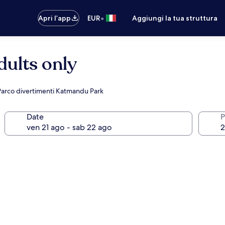
•
Apri l’app
EUR
Aggiungi la tua struttura
dults only
a Parco divertimenti Katmandu Park
Date
P