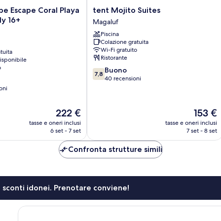
tent
ipe Escape Coral Playa
tent Mojito Suites
Mojito
ly 16+
Magaluf
Suites
Piscina
Magaluf
Colazione gratuita
Wi-Fi gratuito
tuita
Ristorante
isponibile
o
7.8
Buono
7,8
su
40 recensioni
10,
oni
Buono,
40
Il
Il
222 €
153 €
recensioni
prezzo
prezzo
tasse e oneri inclusi
tasse e oneri inclusi
attuale
attuale
6 set - 7 set
7 set - 8 set
è
è
222 €
153 €
Confronta strutture simili
li sconti idonei. Prenotare conviene!