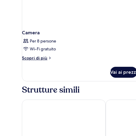
Camera
Per 8 persone
Wi-Fi gratuito
Altri
Scopri di più
dettagli
per
Vai ai prezz
Camera
Strutture simili
Hotel Florida Magaluf - Adults Only
Bahia Princip