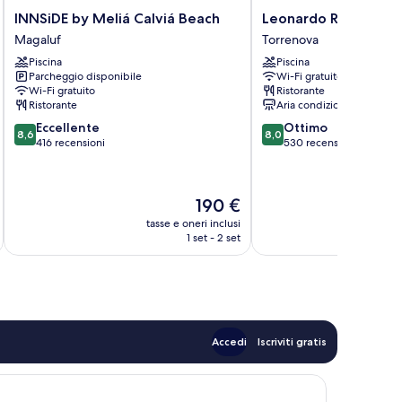
INNSiDE
Leonardo
INNSiDE by Meliá Calviá Beach
Leonardo Royal Hote
by
Royal
Magaluf
Torrenova
Meliá
Hotel
Piscina
Piscina
Calviá
Mallorca
Parcheggio disponibile
Wi-Fi gratuito
Beach
Torrenova
Wi-Fi gratuito
Ristorante
Magaluf
Ristorante
Aria condizionata
8.6
8.0
Eccellente
Ottimo
8,6
8,0
su
su
416 recensioni
530 recensioni
10,
10,
Eccellente,
Ottimo,
416
530
Il
190 €
recensioni
recensioni
prezzo
tasse e oneri inclusi
t
attuale
1 set - 2 set
è
190 €
Accedi
Iscriviti gratis