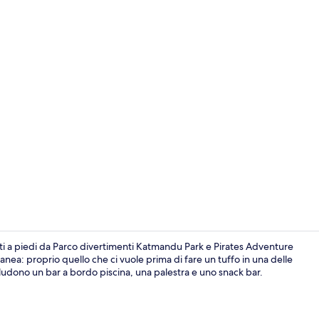
Area ristora
uti a piedi da Parco divertimenti Katmandu Park e Pirates Adventure
a: proprio quello che ci vuole prima di fare un tuffo in una delle
 includono un bar a bordo piscina, una palestra e uno snack bar.
3 piscine al