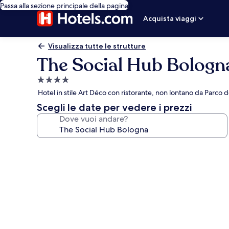
Passa alla sezione principale della pagina
Acquista viaggi
Visualizza tutte le strutture
The Social Hub Bologn
Struttura
a
Hotel in stile Art Déco con ristorante, non lontano da Parco
4.0
Scegli le date per vedere i prezzi
stelle
Dove vuoi andare?
Galleria
fotografica
per
The
Social
Hub