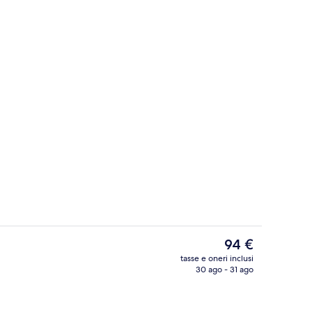
Cortile
ncer
Il
94 €
prezzo
tasse e oneri inclusi
attuale
30 ago - 31 ago
Bar (in loco)
è
94 €