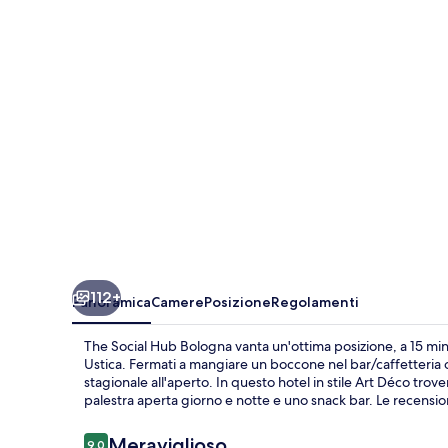
Bologna
112+
Panoramica
Camere
Posizione
Regolamenti
The Social Hub Bologna vanta un'ottima posizione, a 15 mi
Ustica. Fermati a mangiare un boccone nel bar/caffetteria o
stagionale all'aperto. In questo hotel in stile Art Déco tro
palestra aperta giorno e notte e uno snack bar. Le recensioni
Recensioni
Meraviglioso
9,0