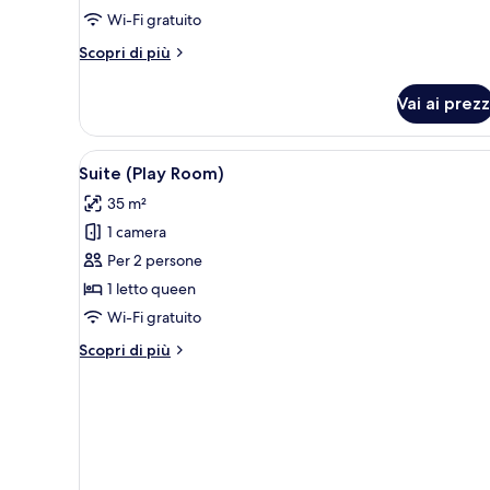
Wi-Fi gratuito
Altri
Scopri di più
dettagli
per
Vai ai prezz
Doppia
Executive
Apri
Un vassoio con snack, condime
9
Suite (Play Room)
tutte
35 m²
le
1 camera
foto
per
Per 2 persone
Suite
1 letto queen
(Play
Wi-Fi gratuito
Room)
Altri
Scopri di più
dettagli
per
Suite
(Play
Room)