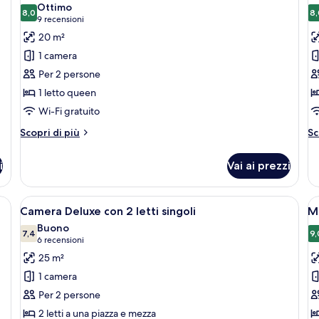
Ottimo
le
8,0
le
8,
8,0 su 10
(9
9 recensioni
foto
f
recensioni)
20 m²
per
p
1 camera
Doppia
C
Per 2 persone
Standard
E
1 letto queen
c
Wi-Fi gratuito
2
le
Altri
Al
Scopri di più
Sc
dettagli
si
de
per
pe
i
Vai ai prezzi
Doppia
C
Standard
Ex
co
nti e un menu.
Apri
Camera matrimoniale con due letti, una
A
11
2
Camera Deluxe con 2 letti singoli
M
tutte
t
le
Buono
le
7,4
si
le
9,
7,4 su 10
(6
6 recensioni
foto
f
recensioni)
25 m²
per
p
1 camera
Camera
M
Per 2 persone
Deluxe
D
2 letti a una piazza e mezza
con