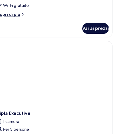
Wi-Fi gratuito
tri
opri di più
ttagli
r
Vai ai prezzi
nolocale
luxe
n menu.
ipla Executive
1 camera
Per 3 persone