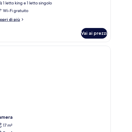
1 letto king e 1 letto singolo
Wi-Fi gratuito
tri
opri di più
ttagli
r
Vai ai prezzi
ipla
ecutive
amera
17 m²