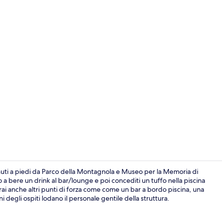
Video influe
nuti a piedi da Parco della Montagnola e Museo per la Memoria di
 a bere un drink al bar/lounge e poi concediti un tuffo nella piscina
verai anche altri punti di forza come come un bar a bordo piscina, una
Ristorante
 degli ospiti lodano il personale gentile della struttura.