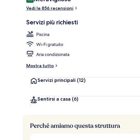
9,0 su 10
Vedi le 856 recensioni
Lounge
Servizi più richiesti
Piscina
Wi-Fi gratuito
Aria condizionata
Mostra tutto
Servizi principali
(12)
Sentirsi a casa
(6)
Perché amiamo questa struttura