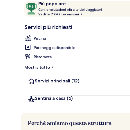
Recensioni
9,6
Più popolare
C
su
Con le valutazioni più alte dei viaggiatori
o
Vedi le 7.947 recensioni
10,
Servizio di c
n
Più
Servizi più richiesti
popolare
l
e
Piscina
v
Parcheggio disponibile
a
l
Ristorante
u
t
Mostra tutto
a
z
Servizi principali
(12)
i
o
n
i
Sentirsi a casa
(6)
p
i
ù
Perché amiamo questa struttura
a