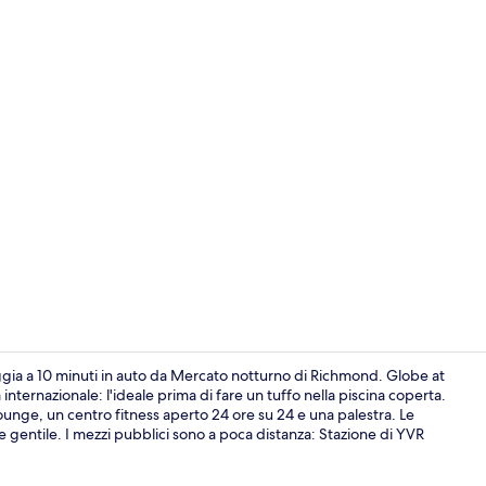
Fairmont Gold
ggia a 10 minuti in auto da Mercato notturno di Richmond. Globe at
internazionale: l'ideale prima di fare un tuffo nella piscina coperta.
/lounge, un centro fitness aperto 24 ore su 24 e una palestra. Le
Piscina cope
le gentile. I mezzi pubblici sono a poca distanza: Stazione di YVR