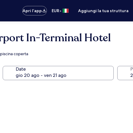
•
Apri l’app
EUR
Aggiungi la tua struttura
port In-Terminal Hotel
 piscina coperta
Date
P