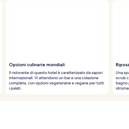
Opzioni culinarie mondiali
Ripos
Il ristorante di questo hotel è caratterizzato da sapori
Una spa
internazionali. Vi attendono un bar e una colazione
scrub c
completa, con opzioni vegetariane e vegane per tutti
bagno p
i palati.
idromas