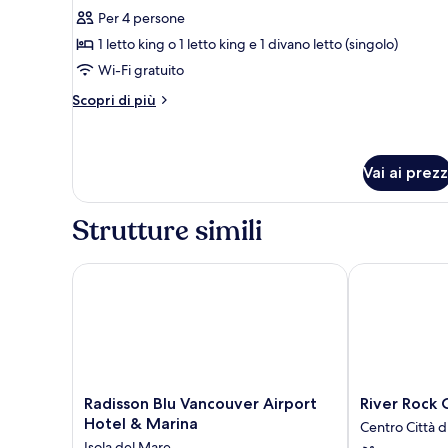
tutte
Per 4 persone
le
1 letto king o 1 letto king e 1 divano letto (singolo)
foto
per
Wi-Fi gratuito
Suite
Altri
Scopri di più
(Fairmont
dettagli
per
Gold
Suite
King
(Fairmont
Vai ai prezz
Runaway
Gold
view)
King
Strutture simili
Runaway
view)
Radisson Blu Vancouver Airport Hotel & Marina
River Rock Ca
Radisson
River
Radisson Blu Vancouver Airport
River Rock 
Blu
Rock
Hotel & Marina
Centro Città 
Vancouver
Casino
Isola del Mare