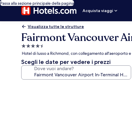
Passa alla sezione principale della pagina
Acquista viaggi
Visualizza tutte le strutture
Fairmont Vancouver Air
Struttura
a
Hotel di lusso a Richmond, con collegamento all'aeroporto e
4.5
Scegli le date per vedere i prezzi
stelle
Dove vuoi andare?
Galleria
fotografica
per
Fairmont
Vancouver
Airport