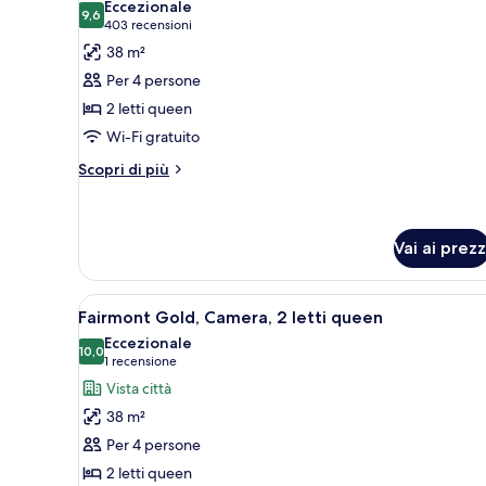
Eccezionale
le
9,6
9,6 su 10
(403
403 recensioni
foto
recensioni)
38 m²
per
Per 4 persone
Fairmont
2 letti queen
Room,
Wi-Fi gratuito
2
Queen
Altri
Scopri di più
dettagli
Beds
per
Fairmont
Room,
Vai ai prezz
2
Queen
Apri
Camera d'albergo con due letti
Beds
3
Fairmont Gold, Camera, 2 letti queen
tutte
Eccezionale
le
10,0
10,0 su 10
(1
1 recensione
foto
recensione)
Vista città
per
38 m²
Fairmont
Per 4 persone
Gold,
2 letti queen
Camera,