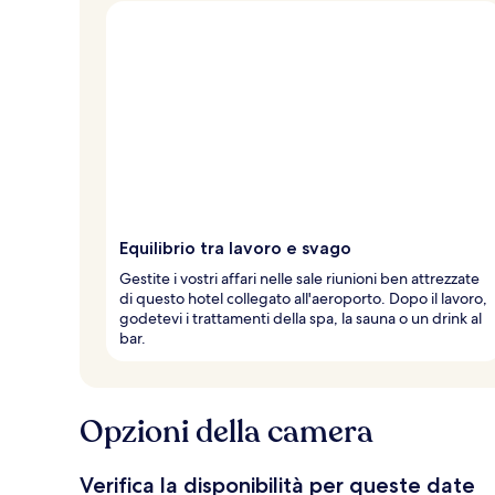
l
t
e
d
e
i
v
i
a
g
Equilibrio tra lavoro e svago
g
i
Gestite i vostri affari nelle sale riunioni ben attrezzate
a
di questo hotel collegato all'aeroporto. Dopo il lavoro,
t
godetevi i trattamenti della spa, la sauna o un drink al
o
bar.
r
i
Opzioni della camera
Verifica la disponibilità per queste date