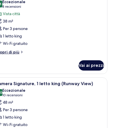
Eccezionale
8
9,8 su 10
(8
8 recensioni
oto
recensioni)
Vista città
er
38 m²
airmont
Per 3 persone
old,
1 letto king
amera,
Wi-Fi gratuito
etto
tri
opri di più
ing
ttagli
r
Vai ai prezzi
irmont
ld,
mera,
golf e montagne.
no a immersione totale
pri
Una camera d'albergo con un'ampia finestra, u
5
mera Signature, 1 letto king (Runway View)
utte
tto
Eccezionale
ng
,0
10,0 su 10
(10
10 recensioni
oto
recensioni)
48 m²
er
Per 3 persone
amera
1 letto king
ignature,
Wi-Fi gratuito