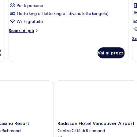
tutte
t
Per 5 persone
le
le
1 letto king o 1 letto king e 1 divano letto (singolo)
foto
f
per
p
Wi-Fi gratuito
Fairmont
C
Altri
Scopri di più
Gold,
(
dettagli
Al
Sc
per
Suite
G
de
Fairmont
Signature
R
pe
Gold,
i
Vai ai prezzi
C
V
Suite
(F
Signature
K
Go
R
Vi
Ki
sino Resort
Radisson Hotel Vancouver Airport
Radisson
Casino Resort
Radisson Hotel Vancouver Airport
Hotel
di Richmond
Centro Città di Richmond
Vancouver