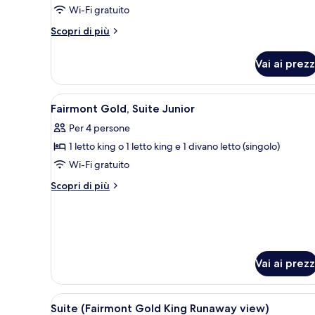
Wi-Fi gratuito
2
letti
Altri
Scopri di più
queen
dettagli
per
Vai ai prezz
Fairmont
Gold,
Camera,
Apri
Una camera d'albergo con un le
3
2
Fairmont Gold, Suite Junior
tutte
letti
Per 4 persone
queen
le
1 letto king o 1 letto king e 1 divano letto (singolo)
foto
per
Wi-Fi gratuito
Fairmont
Altri
Scopri di più
Gold,
dettagli
per
Suite
Fairmont
Junior
Gold,
Suite
Junior
Vai ai prezz
Apri
Camera d'hotel con una grande 
4
Suite (Fairmont Gold King Runaway view)