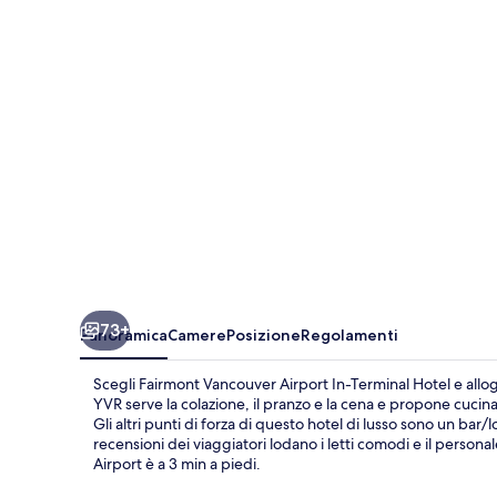
In-
Terminal
Hotel
73+
Panoramica
Camere
Posizione
Regolamenti
Scegli Fairmont Vancouver Airport In-Terminal Hotel e allo
YVR serve la colazione, il pranzo e la cena e propone cucina 
Gli altri punti di forza di questo hotel di lusso sono un bar
recensioni dei viaggiatori lodano i letti comodi e il persona
Airport è a 3 min a piedi.