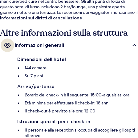
manicure/pedicure nel centro benessere. Gli altri punti di forza di
questo hotel di lusso includono 2 bar/lounge, una palestra aperta
giorno e notte e una terrazza. Le recensioni dei viaggiatori menzionano il
personale gentile e la posizione invidiabile. Approfitta dei mezzi pubblici
Informazioni sui diritti di cancellazione
nelle vicinanze: Stazione metro Gamla stan è a 7 min e Stazione metro di
Stoccolma-Kungsträdgården a 8 min a piedi.
Altre informazioni sulla struttura
Informazioni generali
Dimensioni dell'hotel
144 camere
Su 7 piani
Arrivo/partenza
L'orario del check-in è il seguente: 15:00-a qualsiasi ora
Età minima per effettuare il check-in: 18 anni
Il check-out è previsto alle ore: 12:00
Istruzioni speciali per il check-in
Il personale alla reception si occupa di accogliere gli ospiti
all'arrivo.