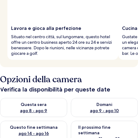
v
i
a
g
g
Lavora e gioca alla perfezione
Cucina
i
Situato nel centro città, sul lungomare, questo hotel
Gustate 
a
offre un centro business aperto 24 ore su 24 e servizi
un eleg
t
benessere. Dopo le riunioni, nelle vicinanze potrete
camera o
o
giocare a golf.
bar. Le 
r
i
Opzioni della camera
Verifica la disponibilità per queste date
Verifica la disponibilità per questa sera, ago 8 - ago 9
Verifica la disponibilità per d
Questa sera
Domani
ago 8 - ago 9
ago 9 - ago 10
Verifica la disponibilità per questo fine settimana, ago 14 - ag
Verifica la disponibilità per i
Questo fine settimana
Il prossimo fine
settimana
ago 14 - ago 16