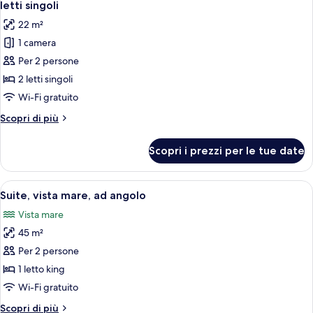
singolo
letti singoli
le
22 m²
foto
1 camera
per
Per 2 persone
Camera
Standard
2 letti singoli
con
Wi-Fi gratuito
letto
Altri
Scopri di più
matrimoniale
dettagli
o
per
Scopri i prezzi per le tue date
Camera
2
Standard
letti
con
Apri
Una camera d'albergo moderna con un l
singoli,
7
letto
Suite, vista mare, ad angolo
tutte
matrimoniale
2
Vista mare
o
le
letti
2
45 m²
foto
singoli
letti
per
Per 2 persone
singoli,
Suite,
2
1 letto king
letti
vista
Wi-Fi gratuito
singoli
mare,
Altri
Scopri di più