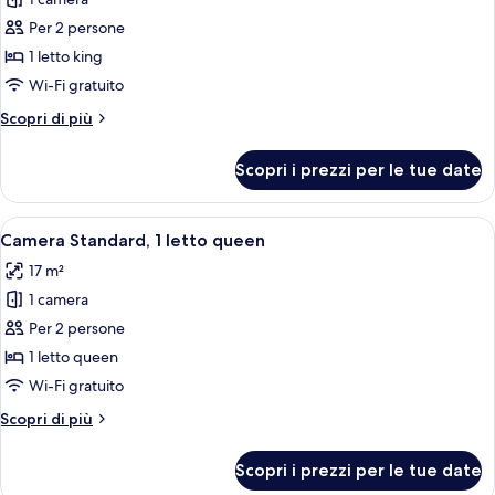
foto
per
Per 2 persone
Camera
1 letto king
Standard,
Wi-Fi gratuito
1
Altri
Scopri di più
letto
dettagli
king
per
Scopri i prezzi per le tue date
Camera
Standard,
1
Apri
Camera d'albergo con un letto grande,
5
letto
Camera Standard, 1 letto queen
tutte
king
17 m²
le
1 camera
foto
per
Per 2 persone
Camera
1 letto queen
Standard,
Wi-Fi gratuito
1
Altri
Scopri di più
letto
dettagli
queen
per
Scopri i prezzi per le tue date
Camera