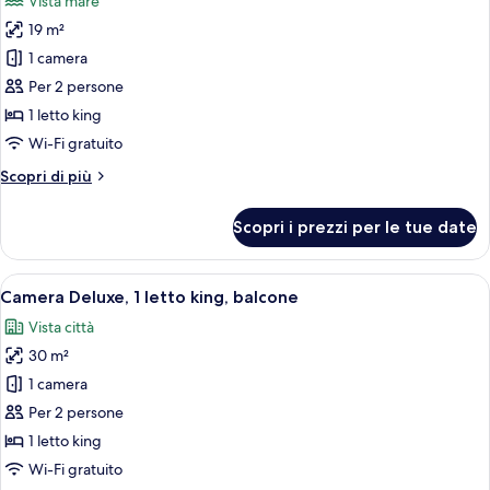
Vista mare
vista
le
mare
19 m²
foto
per
1 camera
Camera
Per 2 persone
Standard,
1 letto king
1
Wi-Fi gratuito
letto
Altri
Scopri di più
king,
dettagli
vista
per
Scopri i prezzi per le tue date
mare
Camera
Standard,
1
Apri
Un soggiorno moderno con un divano blu,
6
letto
Camera Deluxe, 1 letto king, balcone
tutte
king,
Vista città
vista
le
mare
30 m²
foto
per
1 camera
Camera
Per 2 persone
Deluxe,
1 letto king
1
Wi-Fi gratuito
letto