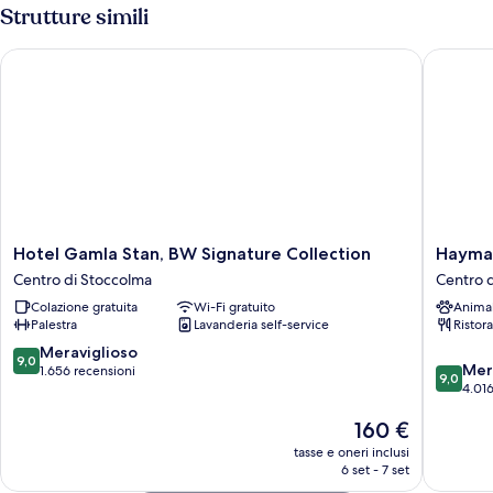
Strutture simili
Hotel Gamla Stan, BW Signature Collection
Haymarke
Hotel
Haymark
Hotel Gamla Stan, BW Signature Collection
Haymar
Gamla
by
Centro di Stoccolma
Centro 
Stan,
Scandic
Colazione gratuita
Wi-Fi gratuito
Anima
BW
Centro
Palestra
Lavanderia self-service
Ristor
Signature
di
Collection
Stoccol
9.0
Meraviglioso
9,0
9.0
Centro
Mer
su
1.656 recensioni
9,0
su
di
4.016
10,
10,
Stoccolma
Meraviglioso,
Il
160 €
Meravigl
1.656
prezzo
4.016
recensioni
tasse e oneri inclusi
attuale
recensio
6 set - 7 set
è