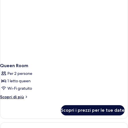
Queen Room
Per 2 persone
1 letto queen
Wi-Fi gratuito
Altri
Scopri di più
dettagli
per
Scopri i prezzi per le tue date
Queen
Room