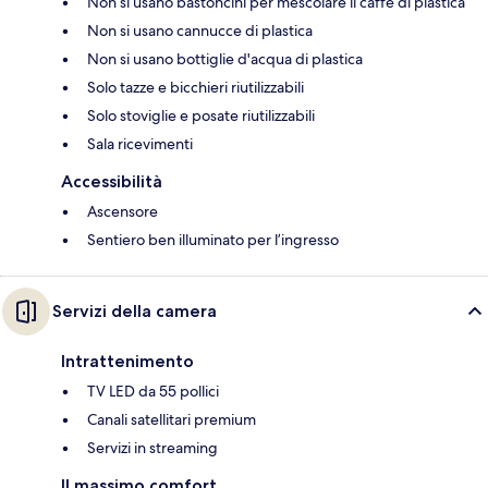
Non si usano bastoncini per mescolare il caffè di plastica
Non si usano cannucce di plastica
Non si usano bottiglie d'acqua di plastica
Solo tazze e bicchieri riutilizzabili
Solo stoviglie e posate riutilizzabili
Sala ricevimenti
Accessibilità
Ascensore
Sentiero ben illuminato per l’ingresso
Servizi della camera
Intrattenimento
TV LED da 55 pollici
Canali satellitari premium
Servizi in streaming
Il massimo comfort