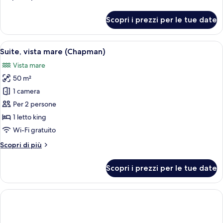
ad
dettagli
angolo
per
Scopri i prezzi per le tue date
Suite,
vista
mare,
Apri
Una camera d'albergo con un letto gran
9
ad
Suite, vista mare (Chapman)
tutte
angolo
Vista mare
le
50 m²
foto
per
1 camera
Suite,
Per 2 persone
vista
1 letto king
mare
Wi-Fi gratuito
(Chapman)
Altri
Scopri di più
dettagli
per
Scopri i prezzi per le tue date
Suite,
vista
mare
(Chapman)