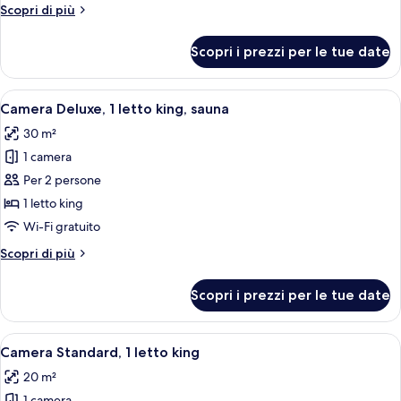
Altri
Scopri di più
king,
dettagli
balcone
per
Scopri i prezzi per le tue date
Camera
Deluxe,
1
Apri
Una camera d'albergo con un letto, un
5
letto
Camera Deluxe, 1 letto king, sauna
tutte
king,
30 m²
balcone
le
1 camera
foto
per
Per 2 persone
Camera
1 letto king
Deluxe,
Wi-Fi gratuito
1
Altri
Scopri di più
letto
dettagli
king,
per
Scopri i prezzi per le tue date
Camera
sauna
Deluxe,
1
Apri
Una stanza con una scrivania in legno s
6
letto
Camera Standard, 1 letto king
tutte
king,
20 m²
sauna
le
1 camera