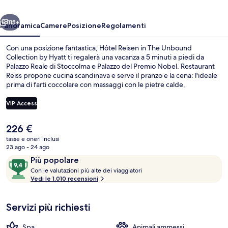
Unbound
ietro
Avanti
Collection
115+
Panoramica
Camere
Posizione
Regolamenti
by
Con una posizione fantastica, Hôtel Reisen in The Unbound
Hyatt
Collection by Hyatt ti regalerà una vacanza a 5 minuti a piedi da
Palazzo Reale di Stoccolma e Palazzo del Premio Nobel. Restaurant
Reiss propone cucina scandinava e serve il pranzo e la cena: l'ideale
prima di farti coccolare con massaggi con le pietre calde,
trattamenti per il viso e manicure/pedicure nel centro benessere. Gli
altri punti di forza di questo hotel di lusso includono 2 bar/lounge,
VIP Access
una palestra aperta giorno e notte e una terrazza. Le recensioni dei
viaggiatori menzionano il personale gentile e la posizione invidiabile.
Il
226 €
Approfitta dei mezzi pubblici nelle vicinanze: Stazione metro Gamla
Piscina
prezzo
stan è a 7 min e Stazione metro di Stoccolma-Kungsträdgården a 8
tasse e oneri inclusi
attuale
23 ago - 24 ago
min a piedi.
è
Recensioni
9,4
Più popolare
226 €
C
su
Con le valutazioni più alte dei viaggiatori
o
Vedi le 1.010 recensioni
10,
n
Più
popolare
Servizi più richiesti
l
e
Spa
Animali ammessi