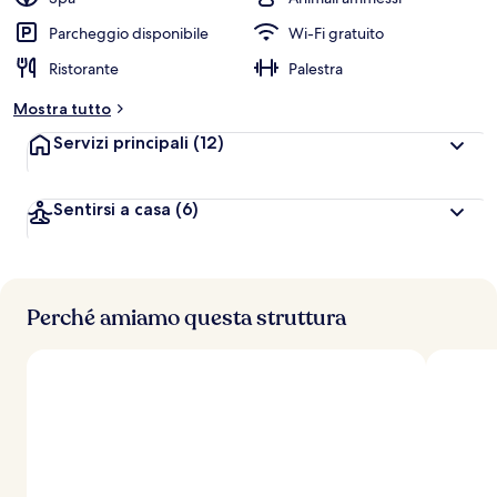
v
a
Parcheggio disponibile
Wi-Fi gratuito
l
Ristorante
Palestra
u
t
Mostra tutto
a
z
Servizi principali
(12)
i
o
n
Sentirsi a casa
(6)
i
p
i
ù
Perché amiamo questa struttura
a
l
t
e
d
e
i