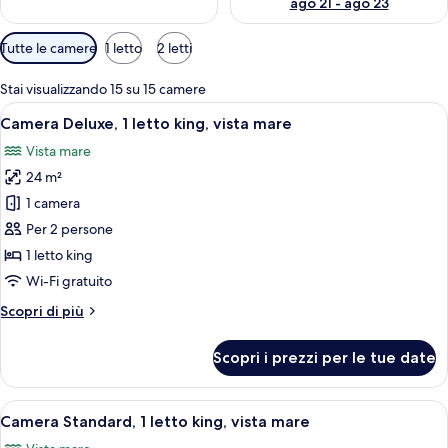
ago 21 - ago 23
Filtri
Tutte le camere
1 letto
2 letti
disponibili
per
Stai visualizzando 15 su 15 camere
le
Apri
Una camera d'albergo con un letto gran
7
Camera Deluxe, 1 letto king, vista mare
camere
tutte
Vista mare
le
24 m²
foto
per
1 camera
Camera
Per 2 persone
Deluxe,
1 letto king
1
Wi-Fi gratuito
letto
Altri
Scopri di più
king,
dettagli
vista
per
Scopri i prezzi per le tue date
mare
Camera
Deluxe,
1
Apri
Camera d'albergo con un letto grande, 
5
letto
Camera Standard, 1 letto king, vista mare
tutte
king,