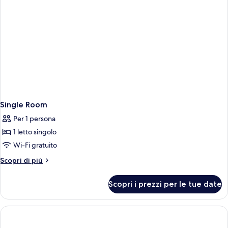
Single Room
Per 1 persona
1 letto singolo
Wi-Fi gratuito
Altri
Scopri di più
dettagli
per
Scopri i prezzi per le tue date
Single
Room