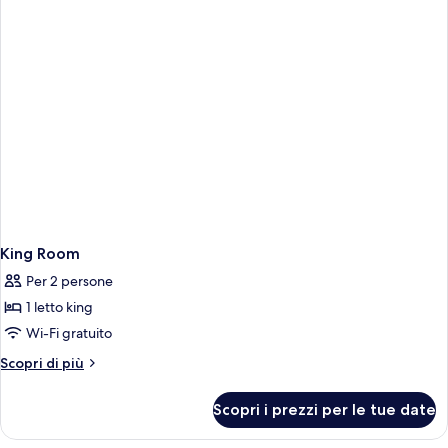
King Room
Per 2 persone
1 letto king
Wi-Fi gratuito
Altri
Scopri di più
dettagli
per
Scopri i prezzi per le tue date
King
Room