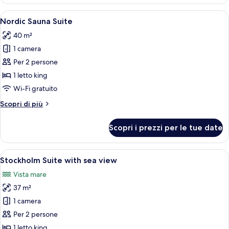
Standard,
1
Apri
Una camera d'albergo moderna con un 
6
letto
Nordic Sauna Suite
tutte
queen
40 m²
le
1 camera
foto
per
Per 2 persone
Nordic
1 letto king
Sauna
Wi-Fi gratuito
Suite
Altri
Scopri di più
dettagli
per
Scopri i prezzi per le tue date
Nordic
Sauna
Suite
Apri
Un soggiorno moderno con un divano b
7
Stockholm Suite with sea view
tutte
Vista mare
le
37 m²
foto
per
1 camera
Stockholm
Per 2 persone
Suite
1 letto king