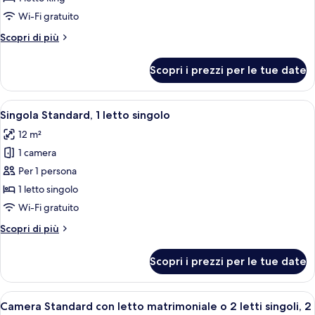
with
Wi-Fi gratuito
sea
Altri
Scopri di più
view
dettagli
per
Scopri i prezzi per le tue date
Stockholm
Suite
with
Apri
Camera d'albergo con un letto grande,
3
sea
Singola Standard, 1 letto singolo
tutte
view
12 m²
le
1 camera
foto
per
Per 1 persona
Singola
1 letto singolo
Standard,
Wi-Fi gratuito
1
Altri
Scopri di più
letto
dettagli
singolo
per
Scopri i prezzi per le tue date
Singola
Standard,
1
Apri
Camera d'albergo con un letto grande,
5
letto
Camera Standard con letto matrimoniale o 2 letti singoli, 2
tutte