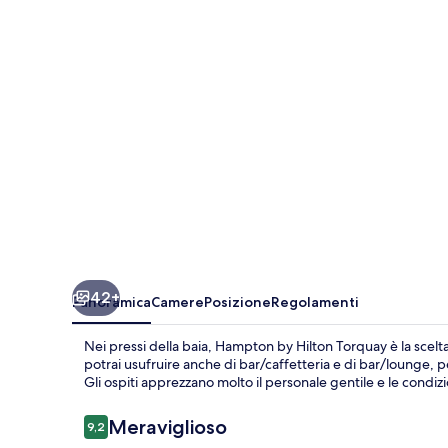
Torquay
42+
Panoramica
Camere
Posizione
Regolamenti
Nei pressi della baia, Hampton by Hilton Torquay è la scelt
potrai usufruire anche di bar/caffetteria e di bar/lounge, 
Gli ospiti apprezzano molto il personale gentile e le condizi
Recensioni
Meraviglioso
9,2
9,2 su 10