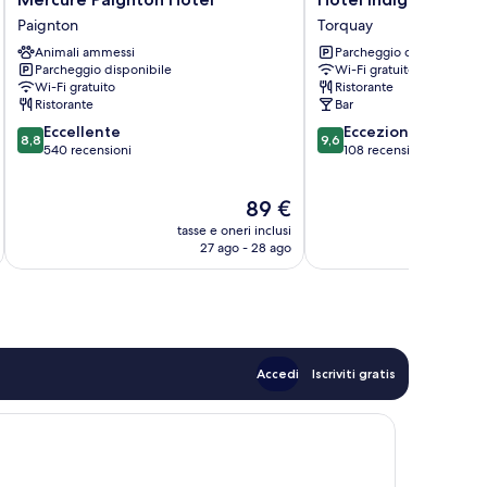
Paignton
Indigo
Paignton
Torquay
Hotel
Torquay
Animali ammessi
Parcheggio disponibile
Paignton
by
Parcheggio disponibile
Wi-Fi gratuito
IHG
Wi-Fi gratuito
Ristorante
Torquay
Ristorante
Bar
8.8
9.6
Eccellente
Eccezionale
8,8
9,6
su
su
540 recensioni
108 recensioni
10,
10,
Eccellente,
Eccezionale,
Il
89 €
540
108
prezzo
recensioni
recensioni
tasse e oneri inclusi
t
attuale
27 ago - 28 ago
è
89 €
Accedi
Iscriviti gratis