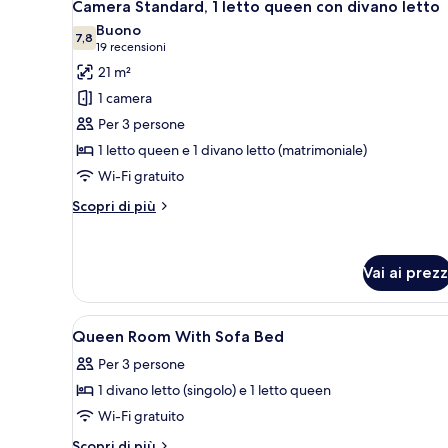
4
king
Camera Standard, 1 letto queen con divano letto
tutte
Buono
le
7,8
7,8 su 10
(19
19 recensioni
foto
recensioni)
21 m²
per
1 camera
Camera
Per 3 persone
Standard,
1 letto queen e 1 divano letto (matrimoniale)
1
Wi-Fi gratuito
letto
queen
Altri
Scopri di più
con
dettagli
per
divano
Camera
letto
Vai ai prezz
Standard,
1
letto
Apri
Biancheria da letto ipoallergen
queen
4
Queen Room With Sofa Bed
tutte
con
Per 3 persone
divano
le
letto
1 divano letto (singolo) e 1 letto queen
foto
per
Wi-Fi gratuito
Queen
Altri
Scopri di più