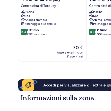
Imperial
Grand
Centro città di Torquay
Centro città d
Torquay
Hotel
Piscina
Piscina
Centro
Centro
Spa
Spa
città
città
Animali ammessi
Animali amm
di
di
Parcheggio disponibile
Parcheggio d
Torquay
Torquay
8.4
8.0
Ottimo
Ottimo
8,4
8,0
su
su
1.132 recensioni
1.009 recen
10,
10,
Ottimo,
Ottimo,
Il
70 €
1.132
1.009
prezzo
recensioni
recensioni
tasse e oneri inclusi
attuale
31 ago - 1 set
è
70 €
Accedi per visualizzare gli extra e g
Informazioni sulla zona