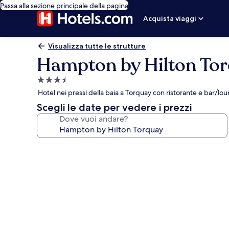
Passa alla sezione principale della pagina
Acquista viaggi
Visualizza tutte le strutture
Hampton by Hilton To
Struttura
a
Hotel nei pressi della baia a Torquay con ristorante e bar/lo
3.5
Scegli le date per vedere i prezzi
stelle
Dove vuoi andare?
Galleria
fotografica
per
Hampton
by
Hilton