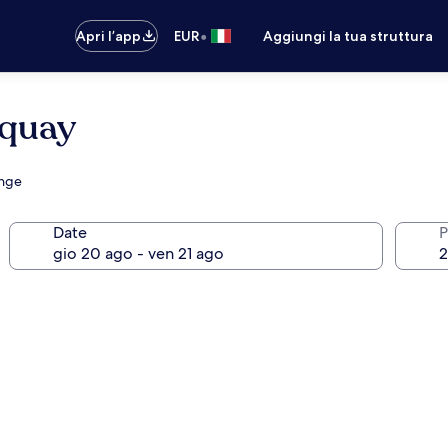
•
Apri l’app
EUR
Aggiungi la tua struttura
rquay
unge
Date
P