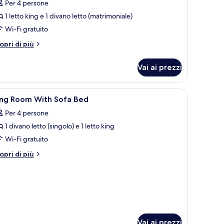
Per 4 persone
tandard,
1 letto king e 1 divano letto (matrimoniale)
Wi-Fi gratuito
etto
ing
tri
opri di più
on
ttagli
r
ivano
Vai ai prezzi
amera
etto
andard,
a scrivania con una sedia, una televisione e una finestra con tende.
pri
Biancheria da letto ipoallergenica, cassaforte 
4
tto
ing Room With Sofa Bed
utte
ng
Per 4 persone
n
vano
1 divano letto (singolo) e 1 letto king
oto
tto
er
Wi-Fi gratuito
ing
tri
opri di più
oom
ttagli
r
ith
ng
ofa
oom
ed
th
fa
ed
Vai ai prezzi