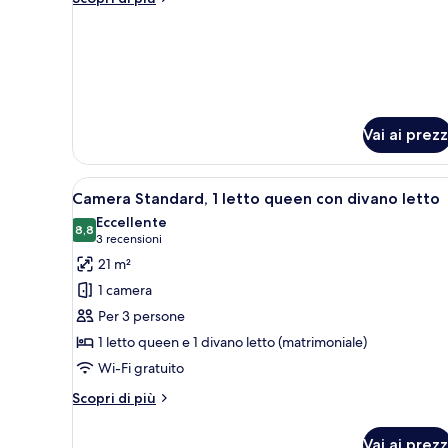
Room
dettagli
per
With
Queen
Sofa
Room
Bed
With
Sofa
Bed
Vai ai prezz
Apri
Una camera d'albergo con un let
5
Camera Standard, 1 letto queen con divano letto
tutte
Eccellente
le
8,8
8,8 su 10
(3
3 recensioni
foto
recensioni)
21 m²
per
1 camera
Camera
Per 3 persone
Standard,
1 letto queen e 1 divano letto (matrimoniale)
1
Wi-Fi gratuito
letto
queen
Altri
Scopri di più
con
dettagli
per
divano
Vai ai prezz