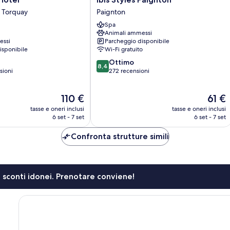
Styles
i Torquay
Paignton
Paignton
Spa
Paignton
Animali ammessi
essi
Parcheggio disponibile
isponibile
Wi-Fi gratuito
8.4
Ottimo
8,4
su
sioni
272 recensioni
10,
Ottimo,
Il
Il
110 €
61 €
272
prezzo
prezzo
recensioni
tasse e oneri inclusi
tasse e oneri inclusi
attuale
attuale
6 set - 7 set
6 set - 7 set
è
è
110 €
61 €
Confronta strutture simili
li sconti idonei. Prenotare conviene!