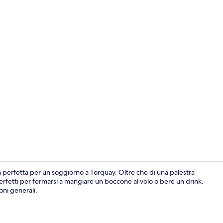
Bar (in loco)
a perfetta per un soggiorno a Torquay. Oltre che di una palestra
perfetti per fermarsi a mangiare un boccone al volo o bere un drink.
oni generali.
Esterni