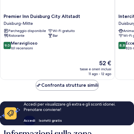
Premier
Intercit
Premier Inn Duisburg City Altstadt
Interc
Inn
Duisbur
Duisburg-Mitte
Duisbur
Duisburg
Duisbur
Parcheggio disponibile
Wi-Fi gratuito
Anima
City
Mitte
Ristorante
Bar
Wi-Fi 
Altstadt
Duisburg-
9.0
8.8
Meraviglioso
Ecc
9,0
8,8
Mitte
su
su
161 recensioni
826 
10,
10,
Meraviglioso,
Eccellen
Il
52 €
161
826
prezzo
tasse e oneri inclusi
recensioni
recensio
attuale
11 ago - 12 ago
è
52 €
Confronta strutture simili
Accedi per visualizzare gli extra e gli sconti idonei.
Prenotare conviene!
Accedi
Iscriviti gratis
Informazioni sulla zona