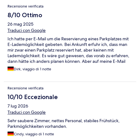
Recensione verificata
8/10 Ottimo
26 mag 2025
Traduci con Google
Ich hatte per E-Mail um die Reservierung eines Parkplatzes mit
E-Lademöglichkeit gebeten. Bei Ankunft erfuhr ich, dass man
mir zwar einen Parkplatz reserviert hat, aber keinen mit
Lademöglichkeit. Es wäre gut gewesen, das vorab zu erfahren,
dann hätte ich anders planen können. Aber auf meine E-Mail
hab ich keine Antwort bekommen. Alles andere (Zimmer,
Dirk, viaggio di 1 notte
Service, Frühstück) war einwandfrei.
Recensione verificata
10/10 Eccezionale
7 lug 2026
Traduci con Google
Sehr saubere Zimmer, nettes Personal, stabiles Frühstück,
Parkmöglichkeiten vorhanden.
Cindy, viaggio di 1 notte