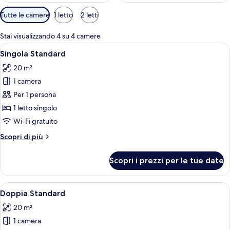
Filtri
Tutte le camere
1 letto
2 letti
disponibili
per
Stai visualizzando 4 su 4 camere
le
Apri
Camera d'albergo con due letti, una sc
6
Singola Standard
camere
tutte
20 m²
le
1 camera
foto
per
Per 1 persona
Singola
1 letto singolo
Standard
Wi-Fi gratuito
Altri
Scopri di più
dettagli
per
Scopri i prezzi per le tue date
Singola
Standard
Apri
Camera d'albergo con due letti, una sc
6
Doppia Standard
tutte
20 m²
le
1 camera
foto