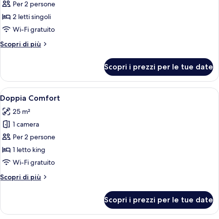
per
Per 2 persone
Doppia
2 letti singoli
Standard
Wi-Fi gratuito
Altri
Scopri di più
dettagli
per
Scopri i prezzi per le tue date
Doppia
Standard
Apri
Camera d'albergo moderna con un letto 
7
Doppia Comfort
tutte
25 m²
le
1 camera
foto
per
Per 2 persone
Doppia
1 letto king
Comfort
Wi-Fi gratuito
Altri
Scopri di più
dettagli
per
Scopri i prezzi per le tue date
Doppia
Comfort