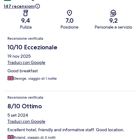
147 recensioni
9,4
7,0
9,2
Pulizia
Posizione
Personale e servizio
Recensioni
Recensione verificata
10/10 Eccezionale
19 nov 2025
Traduci con Google
Good breakfast
George, viaggio di 1 notte
Recensione verificata
8/10 Ottimo
5 set 2024
Traduci con Google
Excellent hotel, friendly and informative staff. Good location.
Roland, viaggio di 3 notti