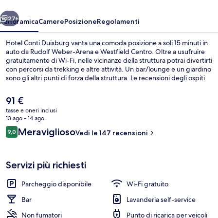
ietro
Avanti
27+
Panoramica
Camere
Posizione
Regolamenti
Hotel Conti Duisburg vanta una comoda posizione a soli 15 minuti in
auto da Rudolf Weber-Arena e Westfield Centro. Oltre a usufruire
gratuitamente di Wi-Fi, nelle vicinanze della struttura potrai divertirti
con percorsi da trekking e altre attività. Un bar/lounge e un giardino
sono gli altri punti di forza della struttura. Le recensioni degli ospiti
lodano le condizioni generali della struttura. Usare i mezzi pubblici è
facilissimo: Kremerstraße U-Bahn si trova a pochi minuti di distanza,
Il
91 €
mentre Musfeldstraße U-Bahn è a 6 min a piedi.
prezzo
tasse e oneri inclusi
attuale
13 ago - 14 ago
Facciata della struttura
è
Recensioni
Meraviglioso
9,0
Vedi le 147 recensioni
91 €
9,0 su 10
Servizi più richiesti
Parcheggio disponibile
Wi-Fi gratuito
Bar
Lavanderia self-service
Non fumatori
Punto di ricarica per veicoli