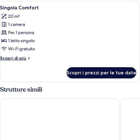
Apri
Camera d'albergo moderna con un letto 
7
Singola Comfort
tutte
20 m²
le
1 camera
foto
per
Per 1 persona
Singola
1 letto singolo
Comfort
Wi-Fi gratuito
Altri
Scopri di più
dettagli
per
Scopri i prezzi per le tue date
Singola
Comfort
Strutture simili
Premier Inn Duisburg City Altstadt
Intercit