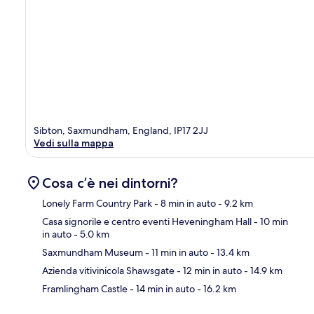
Sibton, Saxmundham, England, IP17 2JJ
Vedi sulla mappa
Cosa c’è nei dintorni?
Lonely Farm Country Park
- 8 min in auto
- 9.2 km
Casa signorile e centro eventi Heveningham Hall
- 10 min
in auto
- 5.0 km
Ma
Saxmundham Museum
- 11 min in auto
- 13.4 km
Azienda vitivinicola Shawsgate
- 12 min in auto
- 14.9 km
Framlingham Castle
- 14 min in auto
- 16.2 km