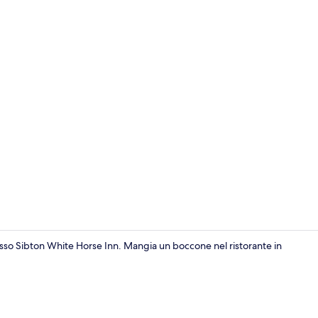
Bar (in loco)
so Sibton White Horse Inn. Mangia un boccone nel ristorante in
Camera con 2 