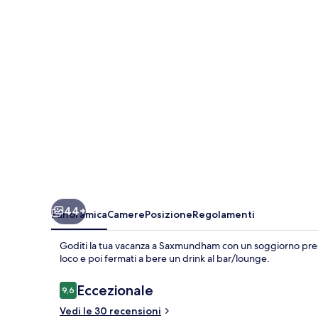
Inn
44+
Panoramica
Camere
Posizione
Regolamenti
Goditi la tua vacanza a Saxmundham con un soggiorno pres
loco e poi fermati a bere un drink al bar/lounge.
Recensioni
Eccezionale
9,6
9,6 su 10
Vedi le 30 recensioni