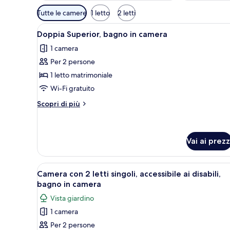
Filtri
Tutte le camere
1 letto
2 letti
disponibili
Apri
Un letto rifatto con cuscino a
per
8
Doppia Superior, bagno in camera
tutte
le
1 camera
le
camere
Per 2 persone
foto
per
1 letto matrimoniale
Doppia
Wi-Fi gratuito
Superior,
Altri
Scopri di più
bagno
dettagli
in
per
Doppia
camera
Superior,
Vai ai prezz
bagno
in
Apri
Camera d'albergo con due letti,
camera
9
Camera con 2 letti singoli, accessibile ai disabili,
tutte
bagno in camera
le
Vista giardino
foto
1 camera
per
Per 2 persone
Camera