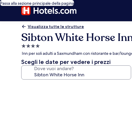
Passa alla sezione principale della pagina
Visualizza tutte le strutture
Sibton White Horse In
Struttura
a
Inn per soli adulti a Saxmundham con ristorante e bar/loung
4.0
Scegli le date per vedere i prezzi
stelle
Dove vuoi andare?
Galleria
fotografica
per
Sibton
White
Horse