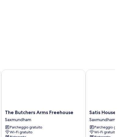
The Butchers Arms Freehouse
Satis House
The
Satis
The Butchers Arms Freehouse
Satis House
Butchers
House
Saxmundham
Saxmundham
Arms
Saxmundham
Parcheggio gratuito
Parcheggio gratuito
Freehouse
Wi-Fi gratuito
Wi-Fi gratuito
Saxmundham