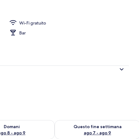
Wi-Fi gratuito
Bar
 8
sponibilità per domani, ago 8 - ago 9
Verifica la disponibilità per questo fi
Domani
Questo fine settimana
ago 8 - ago 9
ago 7 - ago 9