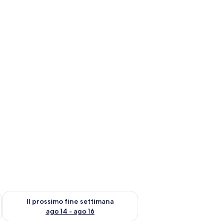
ne settimana, ago 7 - ago 9
Verifica la disponibilità per il prossimo fine settimana, ago 14 
Il prossimo fine settimana
ago 14 - ago 16