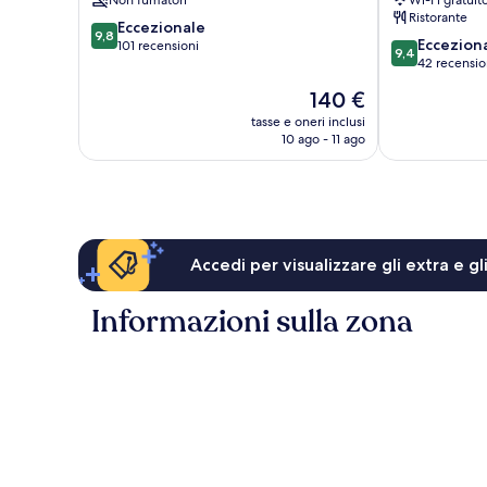
Non fumatori
Wi-Fi gratuit
Ristorante
9.8
Eccezionale
9,8
9.4
Eccezion
su
101 recensioni
9,4
su
42 recensio
10,
10,
Eccezionale,
Il
140 €
Eccezionale,
101
prezzo
42
tasse e oneri inclusi
recensioni
attuale
10 ago - 11 ago
recensioni
è
140 €
Accedi per visualizzare gli extra e g
Informazioni sulla zona