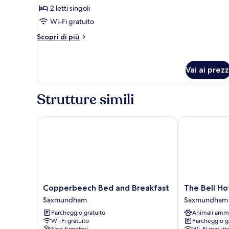
con
2 letti singoli
2
Wi-Fi gratuito
letti
Altri
Scopri di più
singoli,
dettagli
accessibile
per
Camera
ai
Vai ai prezz
con
disabili,
2
bagno
letti
Strutture simili
singoli,
in
accessibile
camera
ai
Copperbeech Bed and Breakfast
The Bell Hot
disabili,
bagno
in
camera
Copperbeech
The
Copperbeech Bed and Breakfast
The Bell H
Bed
Bell
Saxmundham
Saxmundham
and
Hotel
Parcheggio gratuito
Animali amm
Breakfast
Saxmundham
Wi-Fi gratuito
Parcheggio g
Saxmundham
Saxmundham