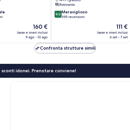
o
Wi-Fi gratuito
Ristorante
9.0
ale
Meraviglioso
9,0
su
ni
395 recensioni
10,
Il
Il
160 €
111 €
Meraviglioso,
prezzo
prezzo
395
tasse e oneri inclusi
tasse e oneri inclusi
attuale
attuale
9 ago - 10 ago
6 set - 7 set
recensioni
è
è
160 €
111 €
Confronta strutture simili
li sconti idonei. Prenotare conviene!