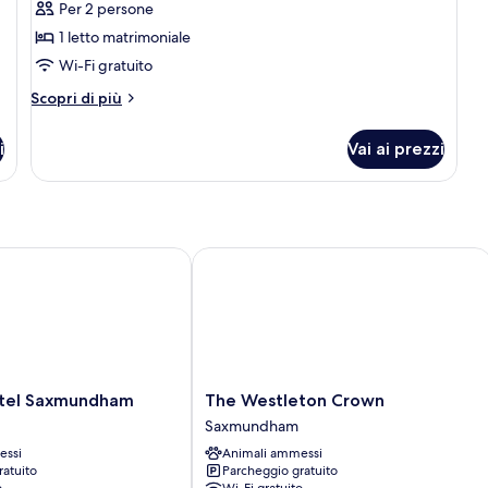
Per 2 persone
doppia,
1 letto matrimoniale
bagno
Wi-Fi gratuito
in
camera,
Altri
Scopri di più
vista
dettagli
per
giardino
i
Vai ai prezzi
Camera
doppia,
bagno
in
camera,
vista
el Saxmundham
The Westleton Crown
giardino
The
otel Saxmundham
The Westleton Crown
Westleton
Saxmundham
Crown
essi
Animali ammessi
Saxmundham
ratuito
Parcheggio gratuito