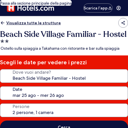
Passa alla sezione principale della pagina
Scarica l’app
Visualizza tutte le strutture
Beach Side Village Familiar - Hostel
Struttura
a
Ostello sulla spiaggia a Takahama con ristorante e bar sulla spiaggia
2.0
stelle
Scegli le date per vedere i prezzi
Dove vuoi andare?
Date
Persone
Cerca