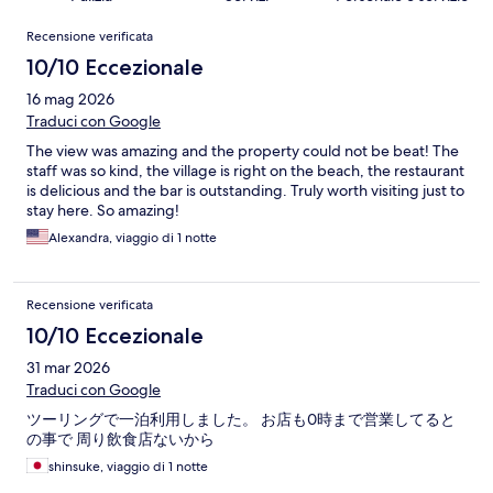
Recensioni
Recensione verificata
10/10 Eccezionale
16 mag 2026
Traduci con Google
The view was amazing and the property could not be beat! The
staff was so kind, the village is right on the beach, the restaurant
is delicious and the bar is outstanding. Truly worth visiting just to
stay here. So amazing!
Alexandra, viaggio di 1 notte
Recensione verificata
10/10 Eccezionale
31 mar 2026
Traduci con Google
ツーリングで一泊利用しました。 お店も0時まで営業してると
の事で 周り飲食店ないから
shinsuke, viaggio di 1 notte