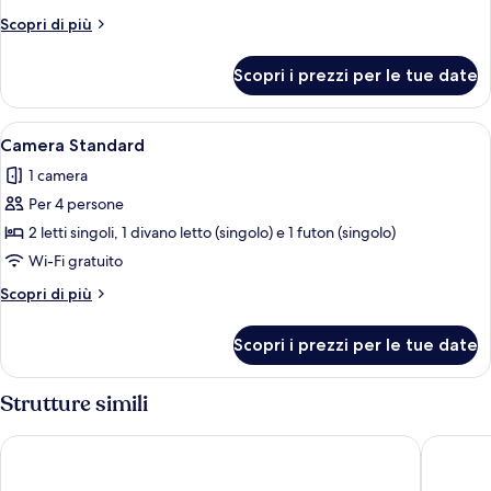
condiviso
Altri
Scopri di più
Basic,
dettagli
per
per
Scopri i prezzi per le tue date
Dormitorio
sole
condiviso
donne
Basic,
Apri
Una stanza accogliente e piccola con d
10
per
Camera Standard
tutte
sole
1 camera
donne
le
Per 4 persone
foto
per
2 letti singoli, 1 divano letto (singolo) e 1 futon (singolo)
Camera
Wi-Fi gratuito
Standard
Altri
Scopri di più
dettagli
per
Scopri i prezzi per le tue date
Camera
Standard
Strutture simili
Hotel New Sunpia Tsuruga
Hotel Ro