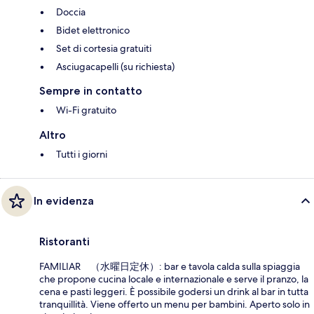
Doccia
Bidet elettronico
Set di cortesia gratuiti
Asciugacapelli (su richiesta)
Sempre in contatto
Wi-Fi gratuito
Altro
Tutti i giorni
In evidenza
Ristoranti
FAMILIAR （水曜日定休）: bar e tavola calda sulla spiaggia
che propone cucina locale e internazionale e serve il pranzo, la
cena e pasti leggeri. È possibile godersi un drink al bar in tutta
tranquillità. Viene offerto un menu per bambini. Aperto solo in