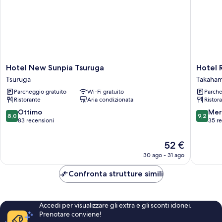
Hotel
Hotel
Hotel New Sunpia Tsuruga
Hotel 
New
Route
Tsuruga
Takaha
Sunpia
Inn
Parcheggio gratuito
Wi-Fi gratuito
Parche
Tsuruga
Ohi
Ristorante
Aria condizionata
Ristor
Tsuruga
Takaha
Takaha
8.0
9.2
Ottimo
Mer
8,0
9,2
su
su
83 recensioni
35 r
10,
10,
Ottimo,
Meravigl
Il
52 €
83
35
prezzo
30 ago - 31 ago
recensioni
recensio
attuale
è
Confronta strutture simili
52 €
Accedi per visualizzare gli extra e gli sconti idonei.
Prenotare conviene!