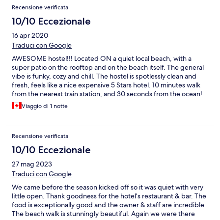
Recensione verificata
10/10 Eccezionale
16 apr 2020
Traduci con Google
AWESOME hostel!!! Located ON a quiet local beach, with a
super patio on the rooftop and on the beach itself. The general
vibe is funky, cozy and chill. The hostel is spotlessly clean and
fresh, feels like a nice expensive 5 Stars hotel. 10 minutes walk
from the nearest train station, and 30 seconds from the ocean!
Most importantly - The hostel owner and the staff are beyond
Viaggio di 1 notte
fantastic, treated me like their own friend and next thing we
knew....we were all drinking together around a bonfire having a
great time, owning the entire beach to ourselves for the rest of
Recensione verificata
the night.....it was magical! Coming to stay at Beach Side Village
is a destination itself, I will be back again with friends just to stay
10/10 Eccezionale
here again! Thank you for the genuine hospitality :)
27 mag 2023
Traduci con Google
We came before the season kicked off so it was quiet with very
little open. Thank goodness for the hotel’s restaurant & bar. The
food is exceptionally good and the owner & staff are incredible.
The beach walk is stunningly beautiful. Again we were there