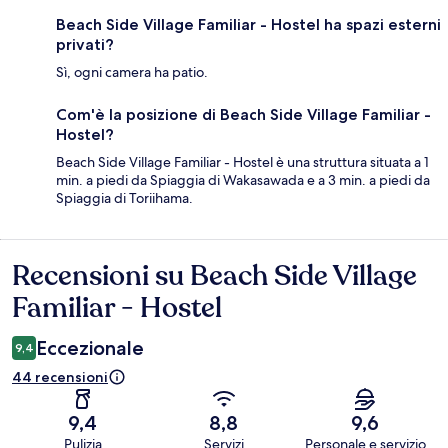
Beach Side Village Familiar - Hostel ha spazi esterni
privati?
Sì, ogni camera ha patio.
Com'è la posizione di Beach Side Village Familiar -
Hostel?
Beach Side Village Familiar - Hostel è una struttura situata a 1
min. a piedi da Spiaggia di Wakasawada e a 3 min. a piedi da
Spiaggia di Toriihama.
Recensioni su Beach Side Village
Recensioni
Familiar - Hostel
Eccezionale
9,4
44 recensioni
9,4
8,8
9,6
Pulizia
Servizi
Personale e servizio