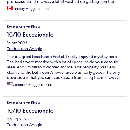
pre-season so there was a lot of washed up garbage on the
beach and construction getting it cleaned up for the upcoming
Lindsey, viaggio di 4 notti
season. The lodgings are right off the beach which makes for a
great welcome when you open the door in the morning. Just a
note that the toilet and shower facilities are shared. They are
Recensione verificata
clean and well maintained so it’s not an issue, it just came as a
surprise to us so thought I’d make note of it.
10/10 Eccezionale
14 ott 2023
Traduci con Google
This is a great beach side hostel. I really enjoyed my stay here.
The beds were massive with a lot of space inside your capsule
area. And I'm tall so it worked for me. The property was very
clean and the bathroom/shower area was really good. The only
downside is that you cant cook aside from using the microwave
but the restaraunt attached is great and the staff are amazing.
Cameron, viaggio di 2 notti
We felt really welcomed. I would recommend adding the
breakfast to your stay. I didn't get to try the burgers but they
look so tasty so we will be back for those!! You can hear
Recensione verificata
footsteps on the rooftop deck above the hostel but otherwise
the place is super quiet and relaxing. Such a nice feel and even
10/10 Eccezionale
played music from New Zealand which i was very happy with.
25 lug 2023
Just be prepared for plastic on the beach, but otherwise the
water is meters away from the accomodation and the water is so
Traduci con Google
clear and the snorkeling is great too. If you're in the area