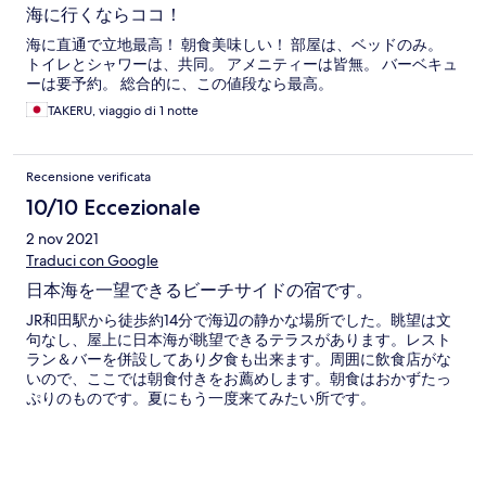
海に行くならココ！
海に直通で立地最高！ 朝食美味しい！ 部屋は、ベッドのみ。
トイレとシャワーは、共同。 アメニティーは皆無。 バーベキュ
ーは要予約。 総合的に、この値段なら最高。
TAKERU, viaggio di 1 notte
Recensione verificata
10/10 Eccezionale
2 nov 2021
Traduci con Google
日本海を一望できるビーチサイドの宿です。
JR和田駅から徒歩約14分で海辺の静かな場所でした。眺望は文
句なし、屋上に日本海が眺望できるテラスがあります。レスト
ラン＆バーを併設してあり夕食も出来ます。周囲に飲食店がな
いので、ここでは朝食付きをお薦めします。朝食はおかずたっ
ぷりのものです。夏にもう一度来てみたい所です。