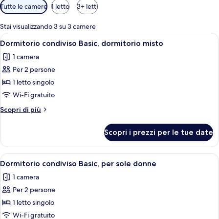
Filtri
Tutte le camere
1 letto
3+ letti
disponibili
per
Stai visualizzando 3 su 3 camere
le
Apri
Filea di letti a castello in legno con b
8
Dormitorio condiviso Basic, dormitorio misto
camere
tutte
1 camera
le
Per 2 persone
foto
per
1 letto singolo
Dormitorio
Wi-Fi gratuito
condiviso
Altri
Scopri di più
Basic,
dettagli
dormitorio
per
Scopri i prezzi per le tue date
Dormitorio
misto
condiviso
Basic,
Apri
Filea di letti a castello in legno con b
8
dormitorio
Dormitorio condiviso Basic, per sole donne
tutte
misto
1 camera
le
Per 2 persone
foto
per
1 letto singolo
Dormitorio
Wi-Fi gratuito