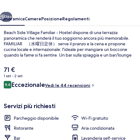
Familiar
-
ietro
Avanti
Hostel
76+
Panoramica
Camere
Posizione
Regolamenti
Beach Side Village Familiar - Hostel dispone di una terrazza
panoramica che renderà il tuo soggiorno ancora più memorabile.
FAMILIAR （水曜日定休） serve il pranzo e la cena e propone
cucina locale e internazionale: l'ideale per mangiare un boccone
quando la fame si fa sentire. Un bar sulla spiaggia e un bar/lounge
sono gli altri punti di forza della struttura.
Il
71 €
prezzo
1 set - 2 set
attuale
Recensioni
Eccezionale
Terrazza panoramica
9,4
è
Vedi le 44 recensioni
9,4 su 10
71 €
Servizi più richiesti
Parcheggio disponibile
Wi-Fi gratuito
Ristorante
Aria condizionata
Bar
Lavanderia self-service