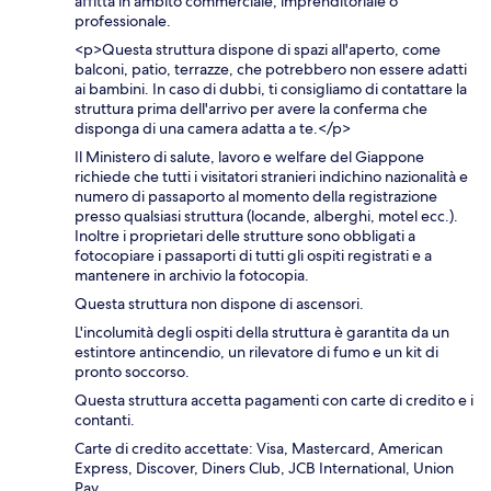
affitta in ambito commerciale, imprenditoriale o
professionale.
<p>Questa struttura dispone di spazi all'aperto, come
balconi, patio, terrazze, che potrebbero non essere adatti
ai bambini. In caso di dubbi, ti consigliamo di contattare la
struttura prima dell'arrivo per avere la conferma che
disponga di una camera adatta a te.</p>
Il Ministero di salute, lavoro e welfare del Giappone
richiede che tutti i visitatori stranieri indichino nazionalità e
numero di passaporto al momento della registrazione
presso qualsiasi struttura (locande, alberghi, motel ecc.).
Inoltre i proprietari delle strutture sono obbligati a
fotocopiare i passaporti di tutti gli ospiti registrati e a
mantenere in archivio la fotocopia.
Questa struttura non dispone di ascensori.
L'incolumità degli ospiti della struttura è garantita da un
estintore antincendio, un rilevatore di fumo e un kit di
pronto soccorso.
Questa struttura accetta pagamenti con carte di credito e i
contanti.
Carte di credito accettate: Visa, Mastercard, American
Express, Discover, Diners Club, JCB International, Union
Pay