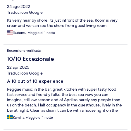
24 ago 2022
Traduci con Google
Its verry near by shore, its just infront of the sea. Room is very
crean and we can see the shore from guest living room.
Tsutomu, viaggio di 1 notte
Recensione verificata
10/10 Eccezionale
22 apr 2025
Traduci con Google
A 10 out of 10 experience
Reggae music in the bar, great kitchen with super tasty food,
fast service and friendly folks, the best sea view you can
imagine, still low season end of April so barely any people than
us on the beach. Half occupancy in the guesthouse, lively in the
bar at night. Clean as clean it can be with a house right on the
beach. A perfect combination of all things good in life. ありがと
Kamilla, viaggio di 1 notte
うございました, Familiar! We will surely return.