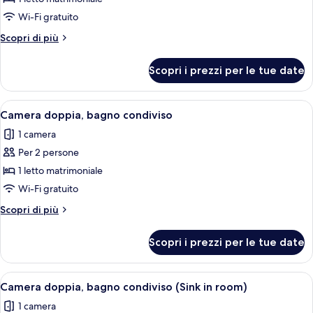
Doppia
Wi-Fi gratuito
Comfort,
Altri
Scopri di più
bagno
dettagli
privato
per
Scopri i prezzi per le tue date
Doppia
Comfort,
bagno
Apri
Camera doppia, bagno condiviso | Wi-
1
privato
Camera doppia, bagno condiviso
tutte
1 camera
le
Per 2 persone
foto
per
1 letto matrimoniale
Camera
Wi-Fi gratuito
doppia,
Altri
Scopri di più
bagno
dettagli
condiviso
per
Scopri i prezzi per le tue date
Camera
doppia,
bagno
Apri
Camera doppia, bagno condiviso (Sink 
1
condiviso
Camera doppia, bagno condiviso (Sink in room)
tutte
1 camera
le