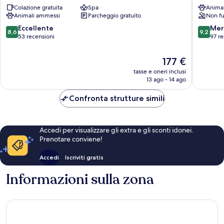
Colazione gratuita
Spa
Anima
Napoléon
Animali ammessi
Parcheggio gratuito
Non fu
Bourg-
Saint-
8.6
9.2
Eccellente
Mer
8,6
9,2
Pierre
su
su
53 recensioni
97 re
10,
10,
Eccellente,
Meravigl
Il
177 €
53
97
prezzo
tasse e oneri inclusi
recensioni
recensio
attuale
13 ago - 14 ago
è
177 €
Confronta strutture simili
Accedi per visualizzare gli extra e gli sconti idonei.
Prenotare conviene!
Accedi
Iscriviti gratis
Informazioni sulla zona