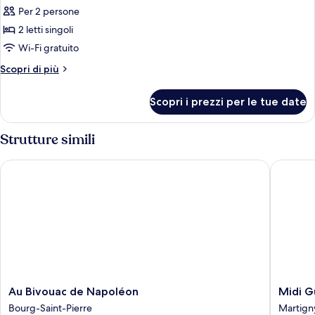
Per 2 persone
foto
per
2 letti singoli
Camera
Wi-Fi gratuito
doppia,
Altri
Scopri di più
bagno
dettagli
condiviso
per
Scopri i prezzi per le tue date
Camera
(Sink
doppia,
in
bagno
Strutture simili
room)
condiviso
(Sink
Au Bivouac de Napoléon
Midi Gu
in
room)
Au
Midi
Au Bivouac de Napoléon
Midi G
Bivouac
Guestr
Bourg-Saint-Pierre
Martign
de
Martign