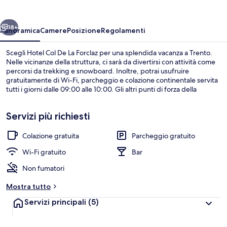
La
Forclaz
ietro
Avanti
18+
Panoramica
Camere
Posizione
Regolamenti
Scegli Hotel Col De La Forclaz per una splendida vacanza a Trento.
Nelle vicinanze della struttura, ci sarà da divertirsi con attività come
percorsi da trekking e snowboard. Inoltre, potrai usufruire
gratuitamente di Wi-Fi, parcheggio e colazione continentale servita
tutti i giorni dalle 09:00 alle 10:00. Gli altri punti di forza della
struttura sono un bar/lounge e una terrazza.
Servizi più richiesti
Colazione gratuita
Parcheggio gratuito
Bar (in loco)
Wi-Fi gratuito
Bar
Non fumatori
Mostra tutto
Servizi principali
(5)