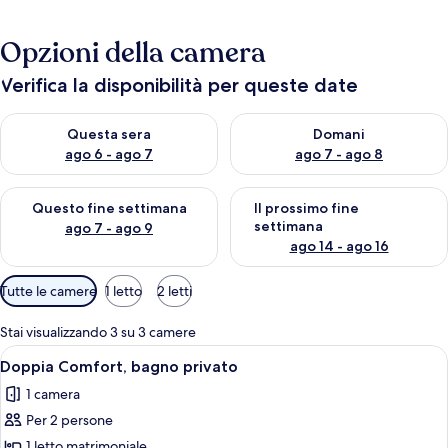
Opzioni della camera
Verifica la disponibilità per queste date
Verifica la disponibilità per questa sera, ago 6 - ago 7
Verifica la disponibilità per d
Questa sera
Domani
ago 6 - ago 7
ago 7 - ago 8
Verifica la disponibilità per questo fine settimana, ago 7 - ago
Verifica la disponibilità per il
Questo fine settimana
Il prossimo fine
settimana
ago 7 - ago 9
ago 14 - ago 16
Filtri
Tutte le camere
1 letto
2 letti
disponibili
per
Stai visualizzando 3 su 3 camere
le
Apri
Doppia Comfort, bagno privato | Wi-F
1
Doppia Comfort, bagno privato
camere
tutte
1 camera
le
Per 2 persone
foto
per
1 letto matrimoniale