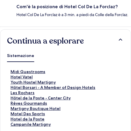
Com'è la posizione di Hotel Col De La Forclaz?
Hotel Col De La Forclaz è a 3 min. a piedi da Colle della Forclaz.
Continua a esplorare
Sistemazione
L
Midi Guestrooms
i
L
Hotel Vatel
n
i
L
Youth Hostel Martigny
k
n
i
L
Hôtel Borsari - A Member of Design Hotels
c
k
n
i
L
Les Rochers
h
c
k
n
i
L
Hôtel de la Poste - Center City
e
h
c
k
n
i
L
Rêves Gourmands
a
e
h
c
k
n
i
L
Martigny Boutique Hotel
p
a
e
h
c
k
n
i
L
Motel Des Sports
r
p
a
e
h
c
k
n
i
L
Hotel de la Poste
e
r
p
a
e
h
c
k
n
i
L
Campanile Martigny
l
e
r
p
a
e
h
c
k
n
i