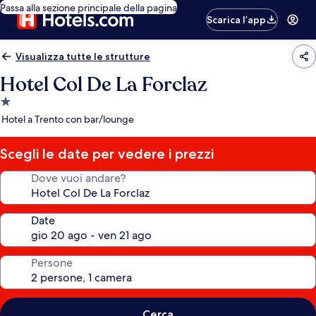
Passa alla sezione principale della pagina
Scarica l’app
Visualizza tutte le strutture
Hotel Col De La Forclaz
Struttura
a
Hotel a Trento con bar/lounge
1.0
stella
Scegli le date per vedere i prezzi
Dove vuoi andare?
Date
Persone
Cerca