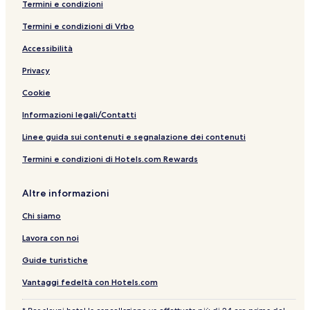
Termini e condizioni
i
M
t
n
u
p
a
l
g
e
e
d
t
o
P
e
Termini e condizioni di Vrbo
n
m
-
s
i
r
o
M
y
b
C
q
t
s
a
Accessibilità
e
e
u
s
t
r
Privacy
r
n
e
e
t
o
t
H
i
Cookie
f
e
o
g
D
r
t
n
Informazioni legali/Contatti
e
C
e
y
s
i
l
Linee guida sui contenuti e segnalazione dei contenuti
i
t
Termini e condizioni di Hotels.com Rewards
g
y
n
H
Altre informazioni
o
t
Chi siamo
e
l
Lavora con noi
s
Guide turistiche
Vantaggi fedeltà con Hotels.com