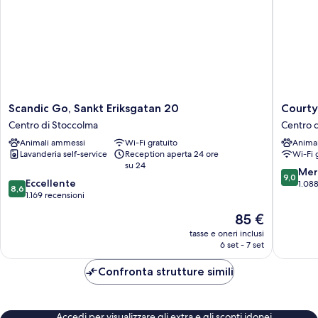
Scandic
Courtya
Scandic Go, Sankt Eriksgatan 20
Courty
Go,
by
Centro di Stoccolma
Centro 
Sankt
Marriott
Animali ammessi
Wi-Fi gratuito
Anima
Eriksgatan
Stockho
Lavanderia self-service
Reception aperta 24 ore
Wi-Fi 
20
Kungsh
su 24
Centro
Centro
9.0
Mer
9,0
8.6
di
Eccellente
di
su
1.088
8,6
su
Stoccolma
1.169 recensioni
Stoccol
10,
10,
Meravigl
Il
85 €
Eccellente,
1.088
prezzo
1.169
tasse e oneri inclusi
recensio
attuale
6 set - 7 set
recensioni
è
85 €
Confronta strutture simili
Accedi per visualizzare gli extra e gli sconti idonei.