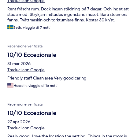
Traduci con Google
Rent fräscht rum. Dock ingen städning på 7 dagar. Och inget att
städa med. Strykjärn hittades ingenstans i huset. Bara steamers
fanns. Tvättmaskin och torktumlare finns. Kostar 30 kr/st.
Seth, viaggio di 7 notti
Recensione verificata
10/10 Eccezionale
31 mar 2026
Traduci con Google
Friendly staff Clean area Very good caring
Hossein, viaggio di 16 notti
Recensione verificata
10/10 Eccezionale
27 apr 2026
Traduci con Google
Really good. Love the location the setting. Things in the room is