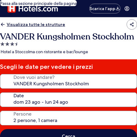
Passa alla sezione principale della pagina
Scarica l’app
Visualizza tutte le strutture
VANDER Kungsholmen Stockholm
Struttura
a
Hotel a Stoccolma con ristorante e bar/lounge
3.5
stelle
Scegli le date per vedere i prezzi
Dove vuoi andare?
Date
Persone
Cerca