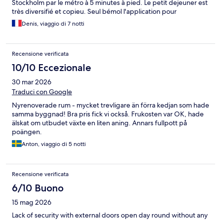
Stockholm par le métro à 5 minutes à pied. Le petit dejeuner est
très diversifié et copieu. Seul bémol l'application pour
l'ouverture des portes qui ne fonctionne pas toujours très bien
Denis, viaggio di 7 notti
sur la porte de la chambre (pour les téléphones android)
Recensione verificata
10/10 Eccezionale
30 mar 2026
Traduci con Google
Nyrenoverade rum - mycket trevligare än förra kedjan som hade
samma byggnad! Bra pris fick vi också. Frukosten var OK, hade
älskat om utbudet växte en liten aning. Annars fullpott på
poängen.
Anton, viaggio di 5 notti
Recensione verificata
6/10 Buono
15 mag 2026
Lack of security with external doors open day round without any