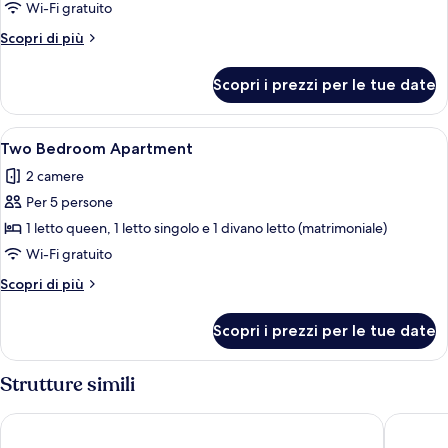
One
Wi-Fi gratuito
Bedroom
Altri
Scopri di più
Apartment
dettagli
per
Scopri i prezzi per le tue date
One
Bedroom
Apartment
Apri
Una camera d'albergo moderna con un t
29
Two Bedroom Apartment
tutte
2 camere
le
Per 5 persone
foto
per
1 letto queen, 1 letto singolo e 1 divano letto (matrimoniale)
Two
Wi-Fi gratuito
Bedroom
Altri
Scopri di più
Apartment
dettagli
per
Scopri i prezzi per le tue date
Two
Bedroom
Apartment
Strutture simili
Scandic Go, Sankt Eriksgatan 20
Courtyar