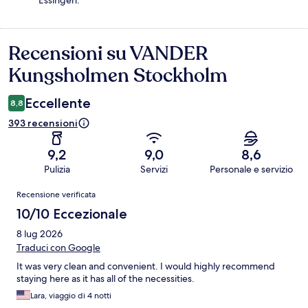
Essingen.
Recensioni su VANDER
Recensioni
Kungsholmen Stockholm
Eccellente
8,8
393 recensioni
9,2
9,0
8,6
Pulizia
Servizi
Personale e servizio
Recensioni
Recensione verificata
10/10 Eccezionale
8 lug 2026
Traduci con Google
It was very clean and convenient. I would highly recommend
staying here as it has all of the necessities.
Lara, viaggio di 4 notti