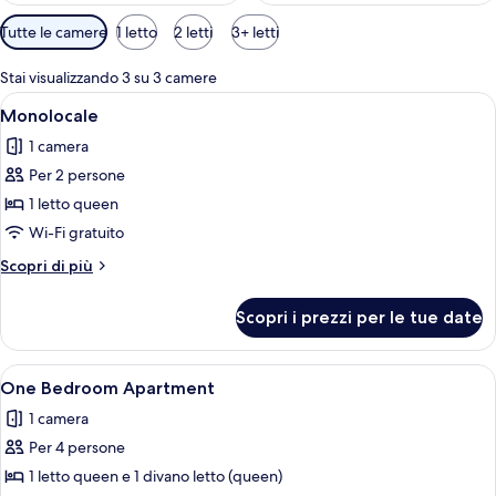
Filtri
Tutte le camere
1 letto
2 letti
3+ letti
disponibili
per
Stai visualizzando 3 su 3 camere
le
Apri
Una cucina compatta con angolo ristor
25
Monolocale
camere
tutte
1 camera
le
Per 2 persone
foto
per
1 letto queen
Monolocale
Wi-Fi gratuito
Altri
Scopri di più
dettagli
per
Scopri i prezzi per le tue date
Monolocale
Apri
Un soggiorno moderno con un tavolo 
26
One Bedroom Apartment
tutte
1 camera
le
Per 4 persone
foto
per
1 letto queen e 1 divano letto (queen)