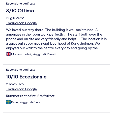
Recensione verificata
8/10 Ottimo
12 giu 2026
Traduci con Google
We loved our stay there. The building is well maintained. All
amenities in the room work perfectly . The staff both over the
phone and on site are very friendly and helpful. The location is in
a quiet but super nice neighbourhood of Kungsholmen. We
enjoyed our walk to the centre every day and going by the
water where plenty of cafes and restaurants are. Access to the
Mohammadali, viaggio di 16 notti
location is very fast from Arlanda. Metro station is just a few
minutes away from the hotel. One of the downsides was the
laundry room. The booking system is almost useless because
Recensione verificata
whoever comes can book the machine. One of the washing
machines was broken and I called the staff to fix it but nobody
10/10 Eccezionale
showed up. That caused lots of issues and queues for doing the
2 nov 2025
laundry. Lots of guests were confused and frustrated as well.
Traduci con Google
Rummet rent o fint. Bra frukost.
Karin, viaggio di 3 notti