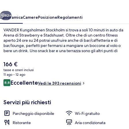
ietro
Avanti
82+
Panoramica
Camere
Posizione
Regolamenti
VANDER Kungsholmen Stockholm si trova a soli 10 minuti in auto da
Arena di Strawberry e Stadshuset. Oltre che di un centro fitness
aperto 24 ore su 24 potrai usufruire anche di bar/caffetteria e di
bar/lounge, perfetti per fermarsi a mangiare un boccone al volo o
bere un drink. Uno snack bar e una terrazza sono gli altri punti di
forza della struttura. Le recensioni degli ospiti lodano il personale
gentile della struttura. Approfitta dei mezzi pubblici nelle vicinanze:
Il
166 €
Stazione metro di Thorildsplan è a 5 min e Stazione metro di
prezzo
tasse e oneri inclusi
Stadshagen a 5 min a piedi.
attuale
11 ago - 12 ago
Ristorante
è
Recensioni
Eccellente
8,8
Vedi le 393 recensioni
166 €
8,8 su 10
Servizi più richiesti
Parcheggio disponibile
Wi-Fi gratuito
Ristorante
Aria condizionata