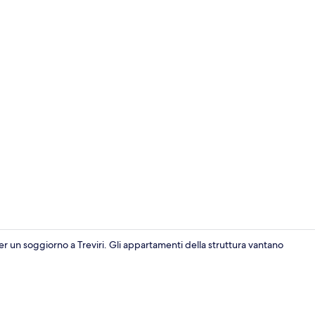
One-bedroom 
er un soggiorno a Treviri. Gli appartamenti della struttura vantano
Suite L with 