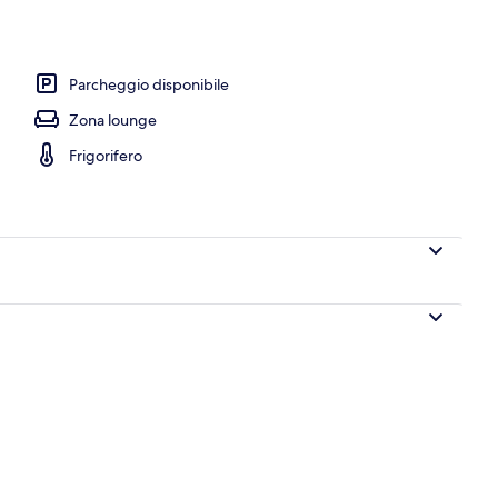
 sofa bed | Wi-Fi gratuito, lenzuola
Parcheggio disponibile
Zona lounge
Frigorifero