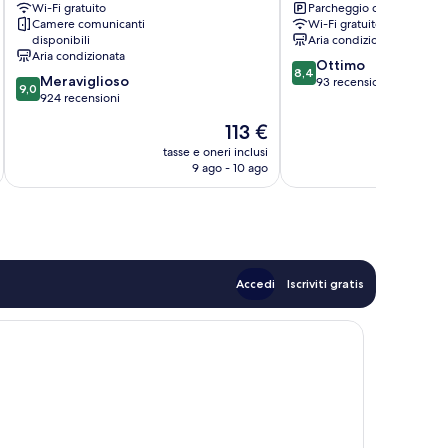
Wi-Fi gratuito
Parcheggio disponibile
by
Camere comunicanti
Wi-Fi gratuito
IHG
disponibili
Aria condizionata
Trier-
Aria condizionata
8.4
Ottimo
Nord
8,4
9.0
Meraviglioso
su
93 recensioni
9,0
su
924 recensioni
10,
10,
Ottimo,
Il
113 €
Meraviglioso,
93
prezzo
924
tasse e oneri inclusi
recensioni
attuale
9 ago - 10 ago
recensioni
è
113 €
Accedi
Iscriviti gratis