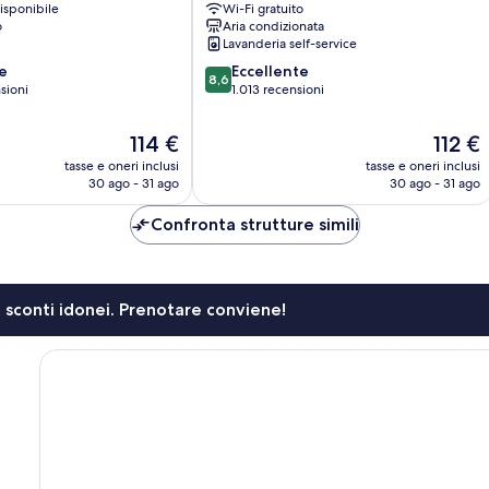
isponibile
Wi-Fi gratuito
Nigra
o
Aria condizionata
Mitte
Lavanderia self-service
8.6
e
Eccellente
8,6
su
sioni
1.013 recensioni
10,
Eccellente,
Il
Il
114 €
112 €
1.013
prezzo
prezzo
tasse e oneri inclusi
tasse e oneri inclusi
recensioni
attuale
attuale
30 ago - 31 ago
30 ago - 31 ago
è
è
114 €
112 €
Confronta strutture simili
li sconti idonei. Prenotare conviene!