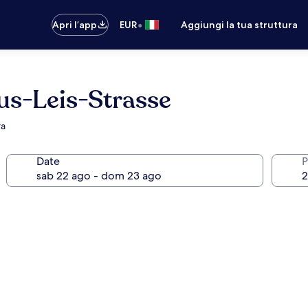
•
Apri l’app
EUR
Aggiungi la tua struttura
us-Leis-Strasse
ra
Date
P