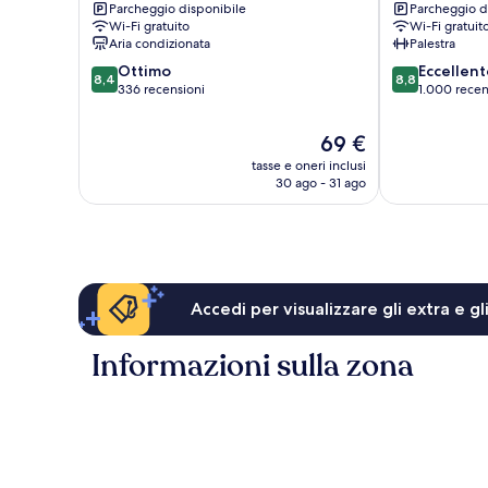
Parcheggio disponibile
Parcheggio d
Wi-Fi gratuito
Wi-Fi gratuit
Aria condizionata
Palestra
8.4
8.8
Ottimo
Eccellent
8,4
8,8
su
su
336 recensioni
1.000 recen
10,
10,
Ottimo,
Eccellente,
Il
69 €
336
1.000
prezzo
tasse e oneri inclusi
recensioni
recensioni
attuale
30 ago - 31 ago
è
69 €
Accedi per visualizzare gli extra e g
Informazioni sulla zona