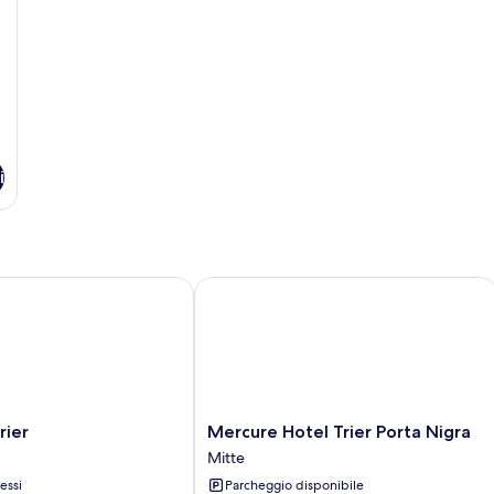
i
er
Mercure Hotel Trier Porta Nigra
Mercure
rier
Mercure Hotel Trier Porta Nigra
Hotel
Mitte
Trier
essi
Parcheggio disponibile
Porta