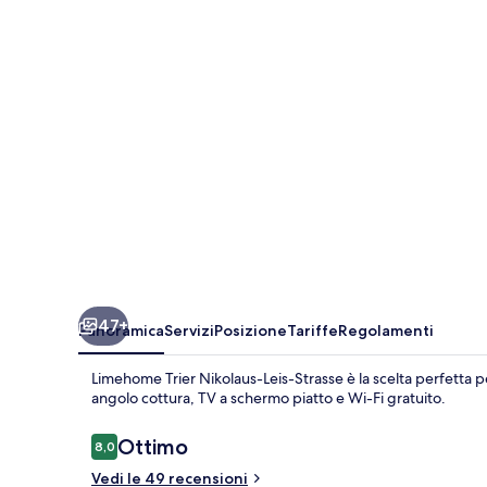
Leis-
Strasse
47+
Panoramica
Servizi
Posizione
Tariffe
Regolamenti
Limehome Trier Nikolaus-Leis-Strasse è la scelta perfetta p
angolo cottura, TV a schermo piatto e Wi-Fi gratuito.
Recensioni
Ottimo
8,0
8,0 su 10
Vedi le 49 recensioni