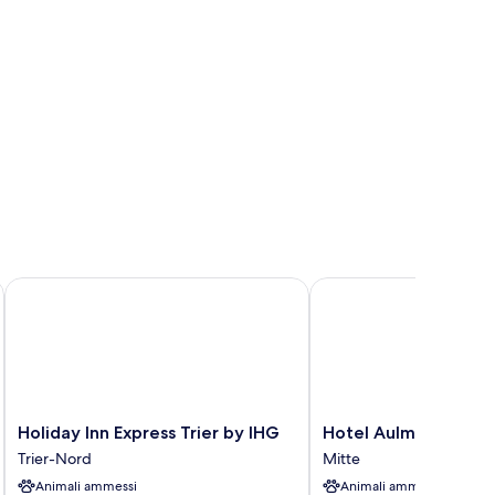
Holiday Inn Express Trier by IHG
Hotel Aulmann
Holiday
Hotel
Holiday Inn Express Trier by IHG
Hotel Aulmann
Inn
Aulmann
Trier-Nord
Mitte
Express
Mitte
Animali ammessi
Animali ammessi
Trier