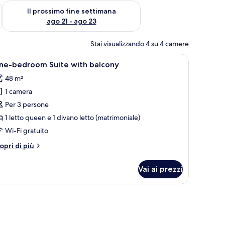
ne settimana, ago 14 - ago 16
Verifica la disponibilità per il prossimo fine settimana, ago 21
Il prossimo fine settimana
ago 21 - ago 23
Stai visualizzando 4 su 4 camere
igio, un poggiapiedi rotondo, un tavolo da pranzo con sedie, una zona cuci
pri
Un soggiorno moderno con un divano grigio, u
11
ne-bedroom Suite with balcony
utte
48 m²
1 camera
oto
er
Per 3 persone
ne-
1 letto queen e 1 divano letto (matrimoniale)
edroom
Wi-Fi gratuito
uite
tri
opri di più
ith
ttagli
alcony
r
Vai ai prezzi
ne-
edroom
ite
th
lcony