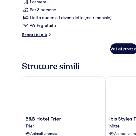
1 camera
foto
per
Per 3 persone
Suite
1 letto queen e 1 divano letto (matrimoniale)
XL
Wi-Fi gratuito
with
Altri
Scopri di più
sofa
dettagli
bed
per
Vai ai prezz
Suite
XL
with
Strutture simili
sofa
bed
B&B Hotel Trier
ibis Styles Tri
B&B
ibis
B&B Hotel Trier
ibis Styles T
Hotel
Styles
Trier
Mitte
Trier
Trier
Animali ammessi
Animali amm
Trier
Mitte