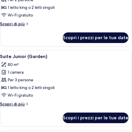
per
Camera
1 letto king o 2 letti singoli
(Chapel)
Wi-Fi gratuito
Altri
Scopri di più
dettagli
per
Scopri i prezzi per le tue date
Camera
(Chapel)
Apri
Una camera da letto con un letto, un
5
Suite Junior (Garden)
tutte
80 m²
le
1 camera
foto
per
Per 3 persone
Suite
1 letto king o 2 letti singoli
Junior
Wi-Fi gratuito
(Garden)
Altri
Scopri di più
dettagli
per
Scopri i prezzi per le tue date
Suite
Junior
(Garden)