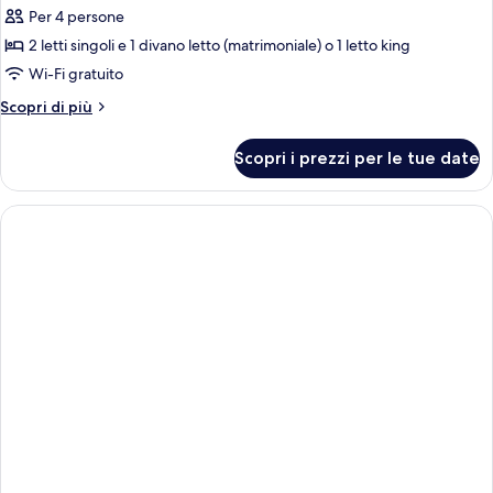
per
Per 4 persone
Suite
2 letti singoli e 1 divano letto (matrimoniale) o 1 letto king
(Botanica)
Wi-Fi gratuito
Altri
Scopri di più
dettagli
per
Scopri i prezzi per le tue date
Suite
(Botanica)