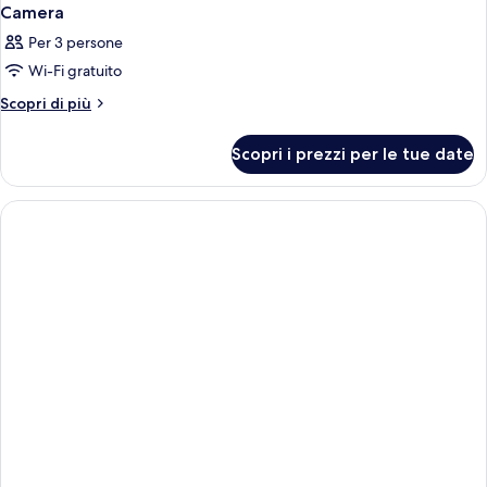
Camera
Per 3 persone
Wi-Fi gratuito
Altri
Scopri di più
dettagli
per
Scopri i prezzi per le tue date
Camera