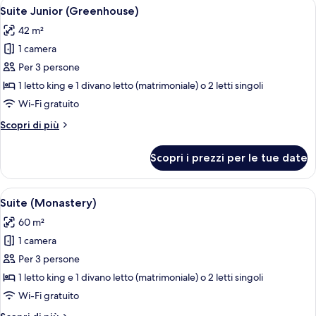
Apri
Una stanza con un divano, un tavolino 
9
Suite Junior (Greenhouse)
tutte
42 m²
le
1 camera
foto
per
Per 3 persone
Suite
1 letto king e 1 divano letto (matrimoniale) o 2 letti singoli
Junior
Wi-Fi gratuito
(Greenhouse)
Altri
Scopri di più
dettagli
per
Scopri i prezzi per le tue date
Suite
Junior
(Greenhouse)
Apri
Un'ampia camera da letto con un letto
8
Suite (Monastery)
tutte
60 m²
le
1 camera
foto
per
Per 3 persone
Suite
1 letto king e 1 divano letto (matrimoniale) o 2 letti singoli
(Monastery)
Wi-Fi gratuito
Altri