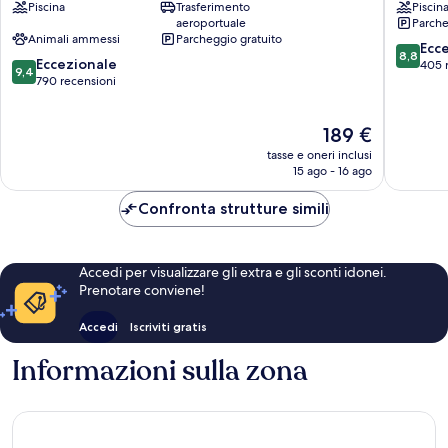
Piscina
Trasferimento
Piscin
Bagno
Fiesole
aeroportuale
Parche
a
Fiesole
Animali ammessi
Parcheggio gratuito
Ripoli
8.8
Ecc
8,8
9.4
Eccezionale
su
405 
9,4
su
790 recensioni
10,
10,
Eccellen
Eccezionale,
405
Il
189 €
790
recensio
prezzo
recensioni
tasse e oneri inclusi
attuale
15 ago - 16 ago
è
189 €
Confronta strutture simili
Accedi per visualizzare gli extra e gli sconti idonei.
Prenotare conviene!
Accedi
Iscriviti gratis
Informazioni sulla zona