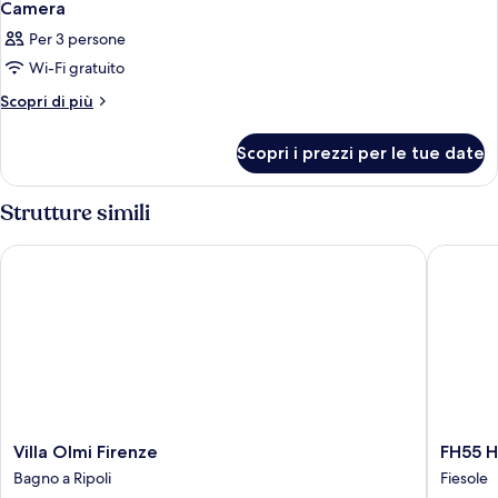
Camera
Per 3 persone
Wi-Fi gratuito
Altri
Scopri di più
dettagli
per
Scopri i prezzi per le tue date
Camera
Strutture simili
Villa Olmi Firenze
FH55 Hote
Villa
FH55
Villa Olmi Firenze
FH55 Ho
Olmi
Hotel
Bagno a Ripoli
Fiesole
Firenze
Villa