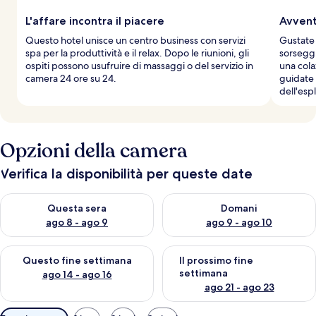
L'affare incontra il piacere
Avvent
Questo hotel unisce un centro business con servizi
Gustate i
spa per la produttività e il relax. Dopo le riunioni, gli
sorseggi
ospiti possono usufruire di massaggi o del servizio in
una cola
camera 24 ore su 24.
guidate 
dell'esp
Opzioni della camera
Verifica la disponibilità per queste date
Verifica la disponibilità per questa sera, ago 8 - ago 9
Verifica la disponibilità per d
Questa sera
Domani
ago 8 - ago 9
ago 9 - ago 10
Verifica la disponibilità per questo fine settimana, ago 14 - ag
Verifica la disponibilità per i
Questo fine settimana
Il prossimo fine
settimana
ago 14 - ago 16
ago 21 - ago 23
Filtri