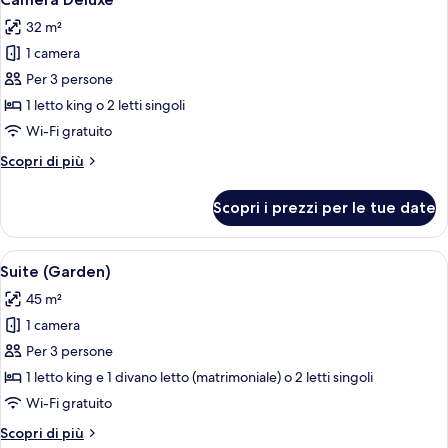
tutte
32 m²
le
1 camera
foto
per
Per 3 persone
Camera
1 letto king o 2 letti singoli
Deluxe
Wi-Fi gratuito
Altri
Scopri di più
dettagli
per
Scopri i prezzi per le tue date
Camera
Deluxe
Apri
Una camera d'albergo con un letto gra
7
Suite (Garden)
tutte
45 m²
le
1 camera
foto
per
Per 3 persone
Suite
1 letto king e 1 divano letto (matrimoniale) o 2 letti singoli
(Garden)
Wi-Fi gratuito
Altri
Scopri di più