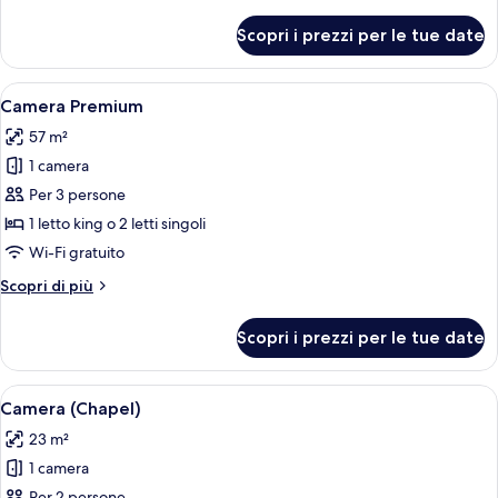
dettagli
per
Scopri i prezzi per le tue date
Suite
(Garden)
Apri
Una camera d'albergo con un letto, u
3
Camera Premium
tutte
57 m²
le
1 camera
foto
per
Per 3 persone
Camera
1 letto king o 2 letti singoli
Premium
Wi-Fi gratuito
Altri
Scopri di più
dettagli
per
Scopri i prezzi per le tue date
Camera
Premium
Apri
Un piccolo padiglione con tavolo e sed
4
Camera (Chapel)
tutte
23 m²
le
1 camera
foto
Per 2 persone