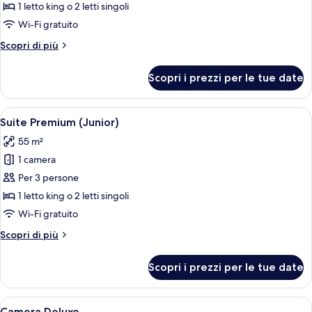
Suite
1 letto king o 2 letti singoli
(Limonaia)
Wi-Fi gratuito
Altri
Scopri di più
dettagli
per
Scopri i prezzi per le tue date
Suite
(Limonaia)
Apri
Una camera d'albergo con un letto, un
5
Suite Premium (Junior)
tutte
55 m²
le
1 camera
foto
per
Per 3 persone
Suite
1 letto king o 2 letti singoli
Premium
Wi-Fi gratuito
(Junior)
Altri
Scopri di più
dettagli
per
Scopri i prezzi per le tue date
Suite
Premium
(Junior)
Apri
Una camera d'hotel con un letto grand
2
Camera Deluxe