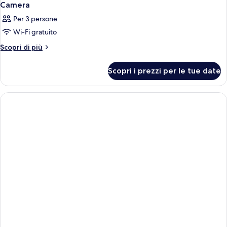
Camera
Per 3 persone
Wi-Fi gratuito
Altri
Scopri di più
dettagli
per
Scopri i prezzi per le tue date
Camera