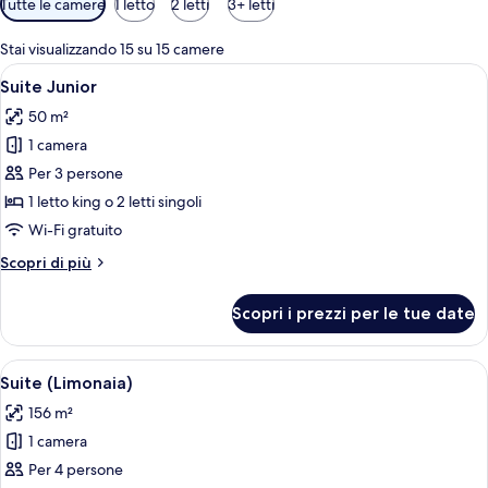
Tutte le camere
1 letto
2 letti
3+ letti
disponibili
per
Stai visualizzando 15 su 15 camere
le
Apri
Una camera da letto con un letto gran
11
Suite Junior
camere
tutte
50 m²
le
1 camera
foto
per
Per 3 persone
Suite
1 letto king o 2 letti singoli
Junior
Wi-Fi gratuito
Altri
Scopri di più
dettagli
per
Scopri i prezzi per le tue date
Suite
Junior
Apri
Una camera da letto con un letto grande
20
Suite (Limonaia)
tutte
156 m²
le
1 camera
foto
per
Per 4 persone