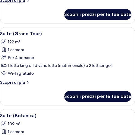
Scopri di più
dettagli
per
Scopri i prezzi per le tue date
Suite
(Monastery)
Apri
Un letto a baldacchino con un comodin
11
Suite (Grand Tour)
tutte
122 m²
le
1 camera
foto
per
Per 4 persone
Suite
1 letto king e 1 divano letto (matrimoniale) o 2 letti singoli
(Grand
Wi-Fi gratuito
Tour)
Altri
Scopri di più
dettagli
per
Scopri i prezzi per le tue date
Suite
(Grand
Tour)
Apri
Una camera da letto con un letto gran
11
Suite (Botanica)
tutte
109 m²
le
1 camera
foto