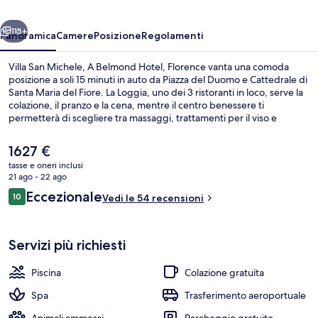
Belmond
ietro
Avanti
Hotel,
115+
Panoramica
Camere
Posizione
Regolamenti
Florence
Villa San Michele, A Belmond Hotel, Florence vanta una comoda
posizione a soli 15 minuti in auto da Piazza del Duomo e Cattedrale di
Santa Maria del Fiore. La Loggia, uno dei 3 ristoranti in loco, serve la
colazione, il pranzo e la cena, mentre il centro benessere ti
permetterà di scegliere tra massaggi, trattamenti per il viso e
manicure/pedicure. In questo hotel di lusso troverai anche una
piscina all'aperto, un bar/lounge e una palestra. Altri viaggiatori
Il
1627 €
apprezzano il servizio in camera della struttura.
prezzo
tasse e oneri inclusi
attuale
21 ago - 22 ago
3 ristoranti; aperti a colazione, a pran
è
Recensioni
Eccezionale
10
Vedi le 54 recensioni
1627 €
10 su 10
Servizi più richiesti
Piscina
Colazione gratuita
Spa
Trasferimento aeroportuale