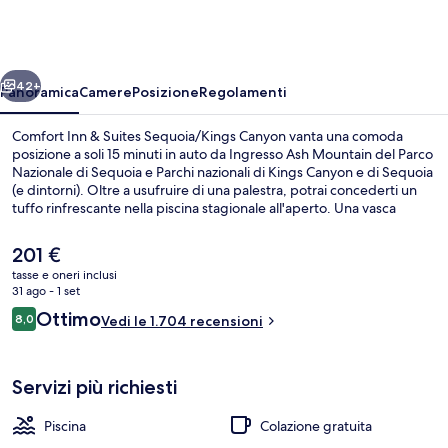
&
Suites
Sequoia/Kings
ietro
Avanti
Canyon
42+
Panoramica
Camere
Posizione
Regolamenti
Comfort Inn & Suites Sequoia/Kings Canyon vanta una comoda
posizione a soli 15 minuti in auto da Ingresso Ash Mountain del Parco
Nazionale di Sequoia e Parchi nazionali di Kings Canyon e di Sequoia
(e dintorni). Oltre a usufruire di una palestra, potrai concederti un
tuffo rinfrescante nella piscina stagionale all'aperto. Una vasca
idromassaggio, una sauna e un bagno turco sono gli altri punti di
forza della struttura. Gli ospiti apprezzano molto il personale gentile
Il
201 €
e la colazione.
prezzo
tasse e oneri inclusi
attuale
31 ago - 1 set
Piscina stagionale all'aperto
è
Recensioni
Ottimo
8,0
Vedi le 1.704 recensioni
201 €
8,0 su 10
Servizi più richiesti
Piscina
Colazione gratuita