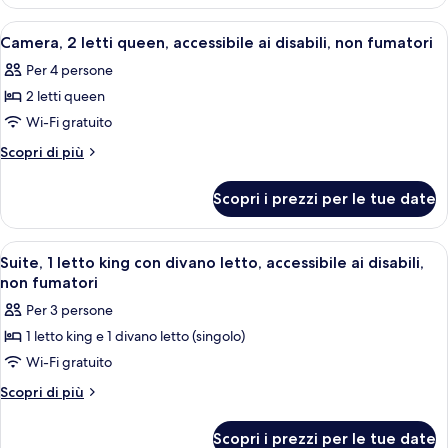
1
accessibile
letto
Apri
Una camera d'albergo con due letti, un
4
ai
king,
Camera, 2 letti queen, accessibile ai disabili, non fumatori
tutte
accessibile
disabili,
Per 4 persone
ai
le
non
disabili,
2 letti queen
foto
fumatori
non
per
Wi-Fi gratuito
fumatori
Camera,
Altri
Scopri di più
2
dettagli
per
letti
Scopri i prezzi per le tue date
Camera,
queen,
2
accessibile
letti
Apri
Una camera d'albergo con un letto gra
6
ai
queen,
Suite, 1 letto king con divano letto, accessibile ai disabili,
tutte
accessibile
disabili,
non fumatori
ai
le
non
Per 3 persone
disabili,
foto
fumatori
non
1 letto king e 1 divano letto (singolo)
per
fumatori
Wi-Fi gratuito
Suite,
1
Altri
Scopri di più
dettagli
letto
per
king
Scopri i prezzi per le tue date
Suite,