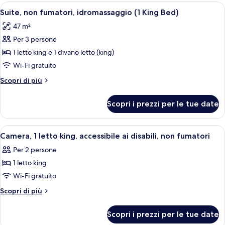
2
Apri
Una camera d'albergo con un letto gr
fumatori
4
letti
Suite, non fumatori, idromassaggio (1 King Bed)
tutte
queen,
47 m²
non
le
fumatori
Per 3 persone
foto
per
1 letto king e 1 divano letto (king)
Suite,
Wi-Fi gratuito
non
Altri
Scopri di più
fumatori,
dettagli
idromassaggio
per
Scopri i prezzi per le tue date
Suite,
(1
non
King
fumatori,
Apri
Una camera d'albergo con un letto gra
Bed)
4
idromassaggio
Camera, 1 letto king, accessibile ai disabili, non fumatori
tutte
(1
Per 2 persone
King
le
Bed)
1 letto king
foto
per
Wi-Fi gratuito
Camera,
Altri
Scopri di più
1
dettagli
per
letto
Scopri i prezzi per le tue date
Camera,
king,