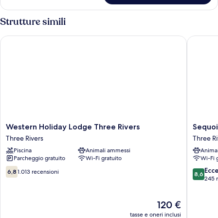
con
1
divano
letto
Strutture simili
king
letto,
con
accessibile
Western Holiday Lodge Three Rivers
Sequoia 
divano
ai
letto,
disabili,
accessibile
ai
non
disabili,
fumatori
non
fumatori
Western
Sequoia
Western Holiday Lodge Three Rivers
Sequoi
Holiday
Village
Three Rivers
Three Ri
Lodge
Three
Piscina
Animali ammessi
Anima
Three
Rivers
Parcheggio gratuito
Wi-Fi gratuito
Wi-Fi 
Rivers
Three
6.8
8.6
Ecc
6,8
1.013 recensioni
8,6
Rivers
su
su
245 
10,
10,
1.013
Eccellen
Il
120 €
recensioni
245
prezzo
recensio
tasse e oneri inclusi