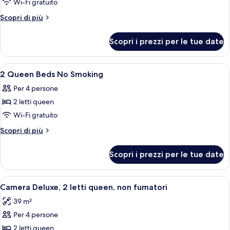
per
Wi-Fi gratuito
1
Altri
Scopri di più
King
dettagli
per
Bed,
Scopri i prezzi per le tue date
1
Suite,
King
Nonsmoking,
Bed,
Apri
Una camera d'albergo con due letti, la
6
Accessible
Suite,
2 Queen Beds No Smoking
tutte
Nonsmoking,
Per 4 persone
Accessible
le
2 letti queen
foto
per
Wi-Fi gratuito
2
Altri
Scopri di più
Queen
dettagli
per
Beds
Scopri i prezzi per le tue date
2
No
Queen
Smoking
Beds
Apri
Una camera d'albergo con due letti, u
4
No
Camera Deluxe, 2 letti queen, non fumatori
tutte
Smoking
39 m²
le
Per 4 persone
foto
per
2 letti queen