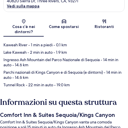
40820 Sierra Dr, Three Rivers, CA, 93271
Vedi sulla mappa
Mappa
Cosa c’è nei
Come spostarsi
Ristoranti
dintorni?
Kaweah River
- 1 min a piedi
- 0.1 km
Lake Kaweah
- 2 min in auto
- 1.9 km
Ingresso Ash Mountain del Parco Nazionale di Sequoia
- 14 min in
auto
- 14.6 km
Parchi nazionali di Kings Canyon e di Sequoia (e dintorni)
- 14 min in
auto
- 14.6 km
Tunnel Rock
- 22 min in auto
- 19.0 km
Informazioni su questa struttura
Comfort Inn & Suites Sequoia/Kings Canyon
Comfort Inn & Suites Sequoia/Kings Canyon vanta una comoda
posizione a soli 15 minuti in auto da Ingresso Ash Mountain del Parco