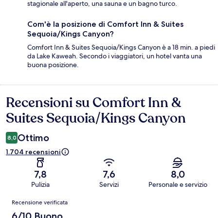
stagionale all'aperto, una sauna e un bagno turco.
Com'è la posizione di Comfort Inn & Suites
Sequoia/Kings Canyon?
Comfort Inn & Suites Sequoia/Kings Canyon è a 18 min. a piedi
da Lake Kaweah. Secondo i viaggiatori, un hotel vanta una
buona posizione.
Recensioni su Comfort Inn &
Recensioni
Suites Sequoia/Kings Canyon
Ottimo
8,0
1.704 recensioni
7,8
7,6
8,0
Pulizia
Servizi
Personale e servizio
Recensioni
Recensione verificata
6/10 Buono