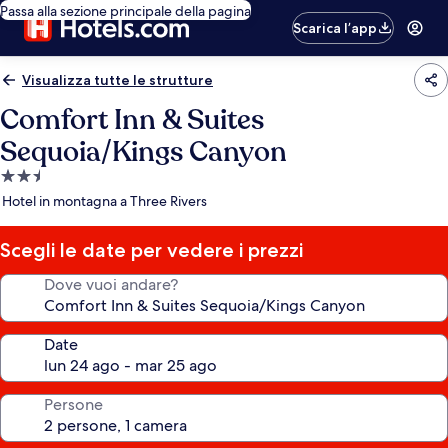
Passa alla sezione principale della pagina
Scarica l’app
Visualizza tutte le strutture
Comfort Inn & Suites
Sequoia/Kings Canyon
Struttura
a
Hotel in montagna a Three Rivers
2.5
stelle
Scegli le date per vedere i prezzi
Dove vuoi andare?
Date
Persone