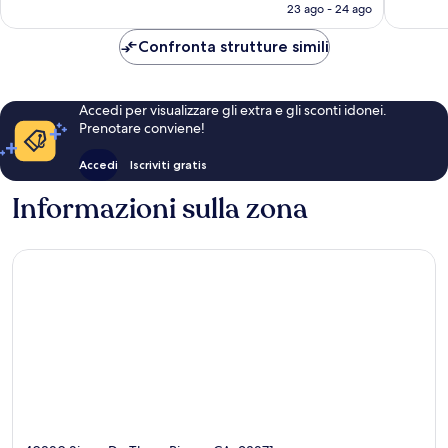
attuale
23 ago - 24 ago
è
120 €
Confronta strutture simili
Accedi per visualizzare gli extra e gli sconti idonei.
Prenotare conviene!
Accedi
Iscriviti gratis
Informazioni sulla zona