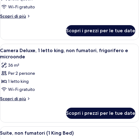
Camera
Wi-Fi gratuito
Deluxe,
Altri
Scopri di più
2
dettagli
letti
per
Scopri i prezzi per le tue date
Camera
queen,
Deluxe,
non
2
Apri
Una camera d'albergo con un letto gra
fumatori
4
letti
Camera Deluxe, 1 letto king, non fumatori, frigorifero e
tutte
queen,
microonde
non
le
36 m²
fumatori
foto
Per 2 persone
per
1 letto king
Camera
Deluxe,
Wi-Fi gratuito
1
Altri
Scopri di più
letto
dettagli
per
king,
Scopri i prezzi per le tue date
Camera
non
Deluxe,
fumatori,
1
Apri
Una camera d'albergo con un letto, un d
4
frigorifero
letto
Suite, non fumatori (1 King Bed)
tutte
king,