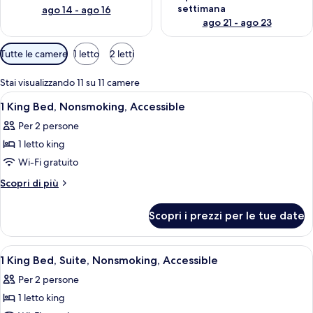
settimana
ago 14 - ago 16
ago 21 - ago 23
Filtri
Tutte le camere
1 letto
2 letti
disponibili
per
Stai visualizzando 11 su 11 camere
le
Apri
Una camera d'albergo con un letto, un
3
1 King Bed, Nonsmoking, Accessible
camere
tutte
Per 2 persone
le
1 letto king
foto
per
Wi-Fi gratuito
1
Altri
Scopri di più
King
dettagli
per
Bed,
Scopri i prezzi per le tue date
1
Nonsmoking,
King
Accessible
Bed,
Apri
Una camera d'albergo compatta con ang
3
Nonsmoking,
1 King Bed, Suite, Nonsmoking, Accessible
tutte
Accessible
Per 2 persone
le
1 letto king
foto