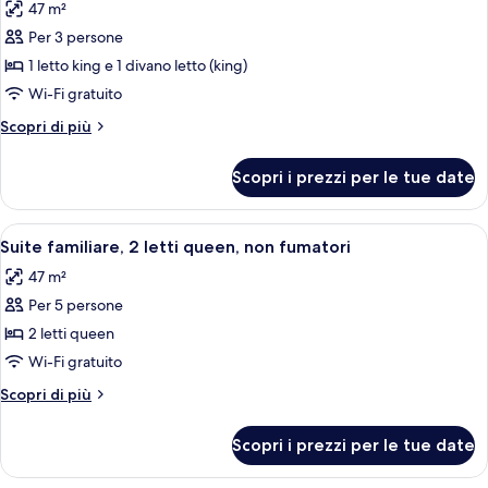
e
47 m²
non
le
microonde
fumatori,
Per 3 persone
foto
frigorifero
per
1 letto king e 1 divano letto (king)
e
Suite,
microonde
Wi-Fi gratuito
non
Altri
Scopri di più
fumatori
dettagli
(1
per
Scopri i prezzi per le tue date
Suite,
King
non
Bed)
fumatori
Apri
Camera d'albergo con un letto grande,
6
(1
Suite familiare, 2 letti queen, non fumatori
tutte
King
47 m²
Bed)
le
Per 5 persone
foto
per
2 letti queen
Suite
Wi-Fi gratuito
familiare,
Altri
Scopri di più
2
dettagli
letti
per
Scopri i prezzi per le tue date
Suite
queen,
familiare,
non