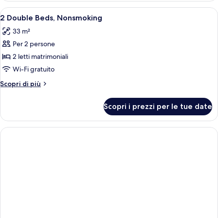
Apri
Biancheria da letto di alta qualità, ma
5
2 Double Beds, Nonsmoking
tutte
33 m²
le
Per 2 persone
foto
per
2 letti matrimoniali
2
Wi-Fi gratuito
Double
Altri
Scopri di più
Beds,
dettagli
Nonsmoking
per
Scopri i prezzi per le tue date
2
Double
Beds,
Nonsmoking