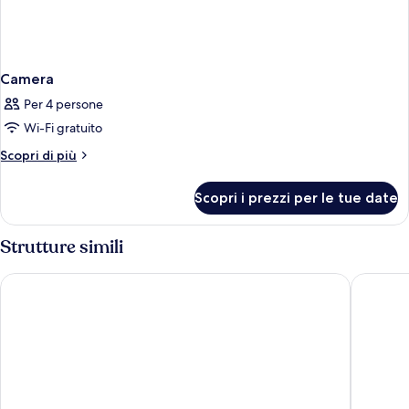
Camera
Per 4 persone
Wi-Fi gratuito
Altri
Scopri di più
dettagli
per
Scopri i prezzi per le tue date
Camera
Strutture simili
Sunset West Hotel, SureStay Collection by Best Western
Best Wes