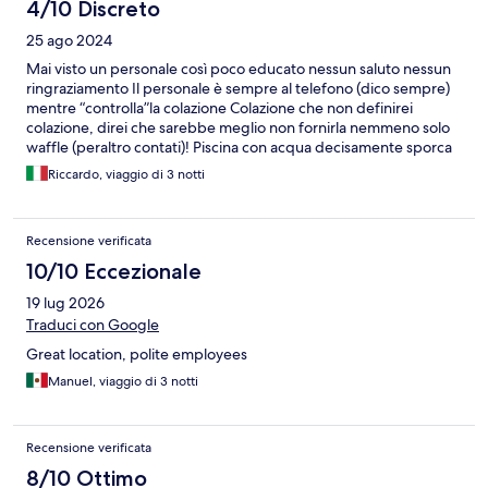
4/10 Discreto
25 ago 2024
Mai visto un personale così poco educato nessun saluto nessun
ringraziamento Il personale è sempre al telefono (dico sempre)
mentre “controlla”la colazione Colazione che non definirei
colazione, direi che sarebbe meglio non fornirla nemmeno solo
waffle (peraltro contati)! Piscina con acqua decisamente sporca
Una nota positiva la reale vicinanza alla Walk of fame Ovviamente
Riccardo, viaggio di 3 notti
non ci tornerò mai più
Recensione verificata
10/10 Eccezionale
19 lug 2026
Traduci con Google
Great location, polite employees
Manuel, viaggio di 3 notti
Recensione verificata
8/10 Ottimo