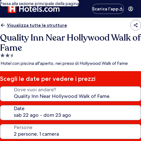
Passa alla sezione principale della pagina
Scarica l’app
Visualizza tutte le strutture
Quality Inn Near Hollywood Walk of
Fame
Struttura
a
Hotel con piscina all'aperto, nei pressi di Hollywood Walk of Fame
2.5
stelle
Scegli le date per vedere i prezzi
Dove vuoi andare?
Date
Persone