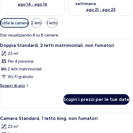
settimana
ago 14 - ago 16
ago 21 - ago 23
Filtri
Tutte le camere
2 letti
1 letto
disponibili
per
Stai visualizzando 8 su 8 camere
le
Apri
Doppia Standard, 2 letti matrimoniali, 
5
Doppia Standard, 2 letti matrimoniali, non fumatori
camere
tutte
23 m²
le
Per 4 persone
foto
per
2 letti matrimoniali
Doppia
Wi-Fi gratuito
Standard,
Altri
Scopri di più
2
dettagli
letti
per
Scopri i prezzi per le tue date
Doppia
matrimoniali,
Standard,
non
2
Apri
Camera d'albergo con un letto grande
fumatori
6
letti
Camera Standard, 1 letto king, non fumatori
tutte
matrimoniali,
23 m²
non
le