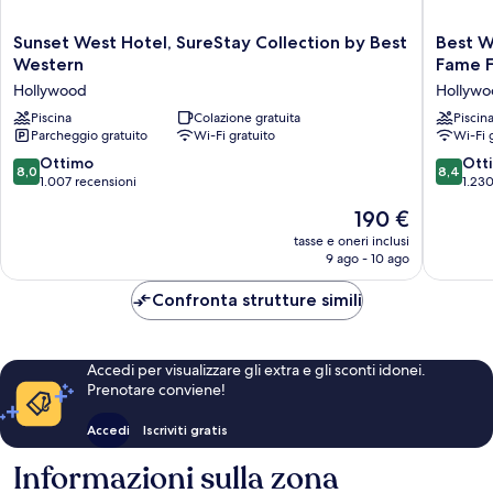
Sunset
Best
Sunset West Hotel, SureStay Collection by Best
Best W
West
Western
Western
Fame F
Hotel,
Hollywo
Hollywood
Hollywoo
SureStay
Plaza
Collection
Piscina
Colazione gratuita
Hotel
Piscin
Parcheggio gratuito
Wi-Fi gratuito
Wi-Fi 
by
-
Best
Walk
8.0
8.4
Ottimo
Ott
8,0
8,4
Western
of
su
su
1.007 recensioni
1.230
Hollywood
Fame
10,
10,
Il
190 €
Film
Ottimo,
Ottimo,
prezzo
City
1.007
1.230
tasse e oneri inclusi
attuale
LA
9 ago - 10 ago
recensioni
recensio
è
Hollywo
190 €
Hills
Confronta strutture simili
Accedi per visualizzare gli extra e gli sconti idonei.
Prenotare conviene!
Accedi
Iscriviti gratis
Informazioni sulla zona