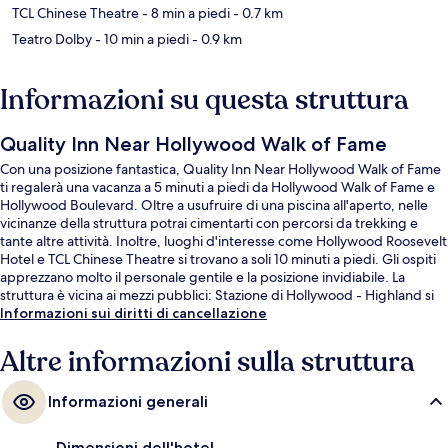
TCL Chinese Theatre
- 8 min a piedi
- 0.7 km
Teatro Dolby
- 10 min a piedi
- 0.9 km
Informazioni su questa struttura
Quality Inn Near Hollywood Walk of Fame
Con una posizione fantastica, Quality Inn Near Hollywood Walk of Fame
ti regalerà una vacanza a 5 minuti a piedi da Hollywood Walk of Fame e
Hollywood Boulevard. Oltre a usufruire di una piscina all'aperto, nelle
vicinanze della struttura potrai cimentarti con percorsi da trekking e
tante altre attività. Inoltre, luoghi d'interesse come Hollywood Roosevelt
Hotel e TCL Chinese Theatre si trovano a soli 10 minuti a piedi. Gli ospiti
apprezzano molto il personale gentile e la posizione invidiabile. La
struttura è vicina ai mezzi pubblici: Stazione di Hollywood - Highland si
trova a 9 min di distanza.
Informazioni sui diritti di cancellazione
Altre informazioni sulla struttura
Informazioni generali
Dimensioni dell'hotel