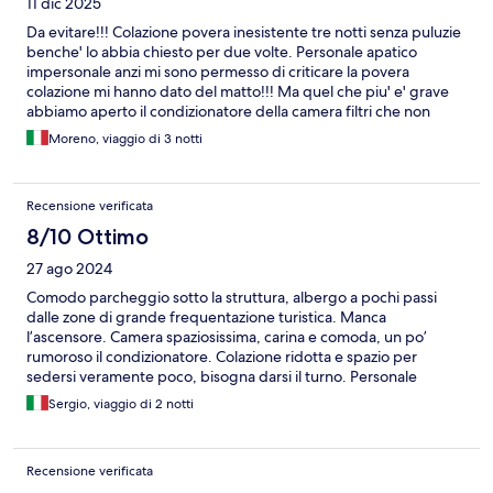
11 dic 2025
Da evitare!!! Colazione povera inesistente tre notti senza puluzie
benche' lo abbia chiesto per due volte. Personale apatico
impersonale anzi mi sono permesso di criticare la povera
colazione mi hanno dato del matto!!! Ma quel che piu' e' grave
abbiamo aperto il condizionatore della camera filtri che non
vengono puliti da anni molto pericolosi pieni di incrostazioni mi
Moreno, viaggio di 3 notti
sono ammalato certamente da un virus fuoriuscito da li!!! PER LA
VOSTRA SALUTE EVITATE EVITATE!!!
Recensione verificata
8/10 Ottimo
27 ago 2024
Comodo parcheggio sotto la struttura, albergo a pochi passi
dalle zone di grande frequentazione turistica. Manca
l’ascensore. Camera spaziosissima, carina e comoda, un po’
rumoroso il condizionatore. Colazione ridotta e spazio per
sedersi veramente poco, bisogna darsi il turno. Personale
gentile. C’è la possibilità di avere la consegna del cibo in camera.
Sergio, viaggio di 2 notti
Recensione verificata