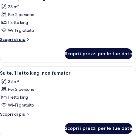
tutte
non
23 m²
fumatori
le
Per 2 persone
foto
per
1 letto king
Camera,
Wi-Fi gratuito
1
Altri
Scopri di più
letto
dettagli
king,
per
Scopri i prezzi per le tue date
Camera,
accessibile
1
ai
letto
Apri
Un letto singolo con materasso bianco
disabili,
3
king,
Suite, 1 letto king, non fumatori
tutte
accessibile
non
23 m²
ai
le
fumatori
disabili,
Per 2 persone
foto
non
per
1 letto king
fumatori
Suite,
Wi-Fi gratuito
1
Altri
Scopri di più
letto
dettagli
king,
per
Scopri i prezzi per le tue date
Suite,
non
1