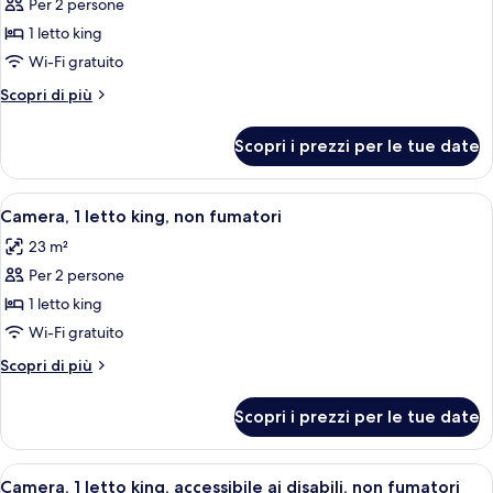
fumatori
Per 2 persone
foto
per
1 letto king
Camera
Wi-Fi gratuito
Standard,
Altri
Scopri di più
1
dettagli
letto
per
Scopri i prezzi per le tue date
Camera
king,
Standard,
non
1
Apri
Camera d'albergo con un letto grande
fumatori
4
letto
Camera, 1 letto king, non fumatori
tutte
king,
23 m²
non
le
fumatori
Per 2 persone
foto
per
1 letto king
Camera,
Wi-Fi gratuito
1
Altri
Scopri di più
letto
dettagli
king,
per
Scopri i prezzi per le tue date
Camera,
non
1
fumatori
letto
Apri
Una camera d'albergo con un letto, una
2
king,
Camera, 1 letto king, accessibile ai disabili, non fumatori