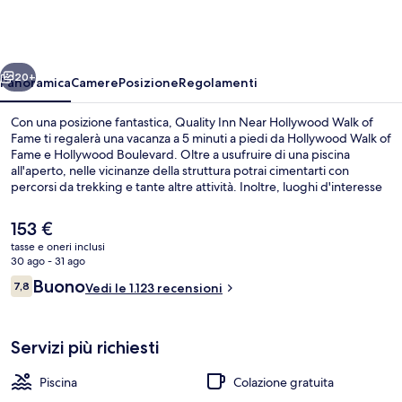
Near
Hollywood
Walk
ietro
Avanti
of
20+
Panoramica
Camere
Posizione
Regolamenti
Fame
Con una posizione fantastica, Quality Inn Near Hollywood Walk of
Fame ti regalerà una vacanza a 5 minuti a piedi da Hollywood Walk of
Fame e Hollywood Boulevard. Oltre a usufruire di una piscina
all'aperto, nelle vicinanze della struttura potrai cimentarti con
percorsi da trekking e tante altre attività. Inoltre, luoghi d'interesse
come Hollywood Roosevelt Hotel e TCL Chinese Theatre si trovano a
soli 10 minuti a piedi. Gli ospiti apprezzano molto il personale gentile
Il
153 €
e la posizione invidiabile. La struttura è vicina ai mezzi pubblici:
prezzo
tasse e oneri inclusi
Stazione di Hollywood - Highland si trova a 9 min di distanza.
attuale
30 ago - 31 ago
Hall
è
Recensioni
Buono
7,8
Vedi le 1.123 recensioni
153 €
7,8 su 10
Servizi più richiesti
Piscina
Colazione gratuita