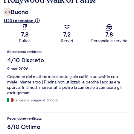
Hollywood Walk of Fame
Buono
7,8
1.123 recensioni
7,8
7,2
7,8
Pulizia
Servizi
Personale e servizio
Recensioni
Recensione verificata
4/10 Discreto
9 mar 2026
Colazione del mattino inesistente (solo caffè e un waffle con
miele, niente altro.( Piscina non utilizzabile perché l acqua era
sporca. In 3 notti mai venuti a pulire la camera e a cambiare gli
asciugamani
francesco, viaggio di 3 notti
Recensione verificata
8/10 Ottimo