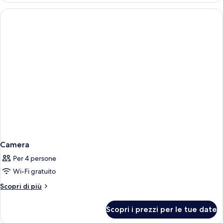
fumatori
letto
king,
non
fumatori
Camera
Per 4 persone
Wi-Fi gratuito
Altri
Scopri di più
dettagli
per
Scopri i prezzi per le tue date
Camera